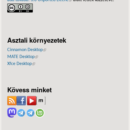
add tovább! 3.0 Unported Licenc
(külső hivatkozás)
alatt lettek közzétéve.
Asztali környezetek
Cinnamon Desktop
(külső hivatkozás)
MATE Desktop
(külső hivatkozás)
Xfce Desktop
(külső hivatkozás)
Kövess minket