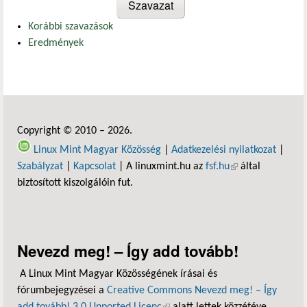
Korábbi szavazások
Eredmények
Copyright © 2010 – 2026.
Linux Mint Magyar Közösség
|
Adatkezelési nyilatkozat
|
Szabályzat
|
Kapcsolat
| A linuxmint.hu az
fsf.hu
(külső hivatkozás)
által
biztosított kiszolgálóin fut.
Nevezd meg! – Így add tovább!
A Linux Mint Magyar Közösségének írásai és
fórumbejegyzései a
Creative Commons Nevezd meg! – Így