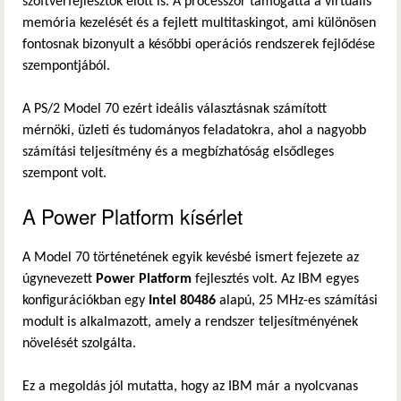
szoftverfejlesztők előtt is. A processzor támogatta a virtuális
memória kezelését és a fejlett multitaskingot, ami különösen
fontosnak bizonyult a későbbi operációs rendszerek fejlődése
szempontjából.
A PS/2 Model 70 ezért ideális választásnak számított
mérnöki, üzleti és tudományos feladatokra, ahol a nagyobb
számítási teljesítmény és a megbízhatóság elsődleges
szempont volt.
A Power Platform kísérlet
A Model 70 történetének egyik kevésbé ismert fejezete az
úgynevezett
Power Platform
fejlesztés volt. Az IBM egyes
konfigurációkban egy
Intel 80486
alapú, 25 MHz-es számítási
modult is alkalmazott, amely a rendszer teljesítményének
növelését szolgálta.
Ez a megoldás jól mutatta, hogy az IBM már a nyolcvanas