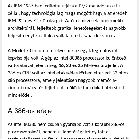
Az IBM 1987-ben indította útjára a PS/2 családot azzal a
céllal, hogy technológiailag maga mögött hagyja az eredeti
IBM PC-k és XT-k örökségét. Az új rendszerek modernebb
architektúrát, fejlettebb grafikai lehetőségeket és nagyobb
teljesítményt kínáltak a vállalati felhasználók számára.
A Model 70 ennek a törekvésnek az egyik legfontosabb
képviselője volt. A gép az Intel 80386 processzor különböző
változataival jelent meg,
16, 20 és 25 MHz-es órajellel
. A
386-os CPU volt az Intel első széles körben elterjedt 32 bites
x86 processzora, amely jelentősen nagyobb memória-
címtartományt és fejlettebb működési módokat biztosított,
mint elődei.
A 386-os ereje
Az Intel 80386 nem csupán gyorsabb volt a korábbi 286-os
processzoroknál, hanem új lehetőségeket nyitott a