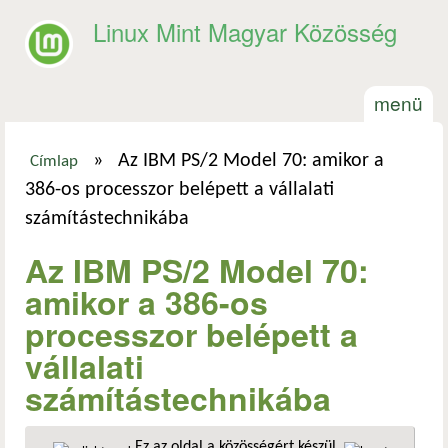
Ugrás a tartalomra
Linux Mint Magyar Közösség
menü
»
Az IBM PS/2 Model 70: amikor a
Címlap
Jelenlegi hely
386-os processzor belépett a vállalati
számítástechnikába
Az IBM PS/2 Model 70:
amikor a 386-os
processzor belépett a
vállalati
számítástechnikába
Ez az oldal a közösségért készül.