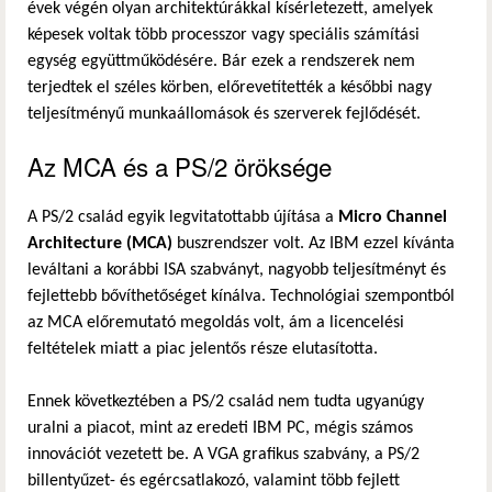
évek végén olyan architektúrákkal kísérletezett, amelyek
képesek voltak több processzor vagy speciális számítási
egység együttműködésére. Bár ezek a rendszerek nem
terjedtek el széles körben, előrevetítették a későbbi nagy
teljesítményű munkaállomások és szerverek fejlődését.
Az MCA és a PS/2 öröksége
A PS/2 család egyik legvitatottabb újítása a
Micro Channel
Architecture (MCA)
buszrendszer volt. Az IBM ezzel kívánta
leváltani a korábbi ISA szabványt, nagyobb teljesítményt és
fejlettebb bővíthetőséget kínálva. Technológiai szempontból
az MCA előremutató megoldás volt, ám a licencelési
feltételek miatt a piac jelentős része elutasította.
Ennek következtében a PS/2 család nem tudta ugyanúgy
uralni a piacot, mint az eredeti IBM PC, mégis számos
innovációt vezetett be. A VGA grafikus szabvány, a PS/2
billentyűzet- és egércsatlakozó, valamint több fejlett