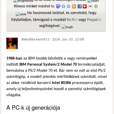
Kövess minket máshol is:
Ha hasznosnak találod, és szeretnéd, hogy
folytatódjon, támogasd a munkát
Ko-fi
(külső hivatkozás)
vagy
Paypal
(külső
segítségével.
hivatkozá
Beküldte
kami911
-
2026. jún. 05. 22:08
1988-ban
az IBM tovább bővítette a nagy reményekkel
indított
IBM Personal System/2 Model 70
termékcsaládját,
bemutatva a PS/2 Model 70-et. Bár nem ez volt az első PS/2
számítógép, a modell jelentős mérföldkőnek számított, mivel
az akkor rendkívül korszerű
Intel 80386
processzorra épült,
amely új teljesítményszintet hozott a személyi számítógépek
világába.
A PC-k új generációja