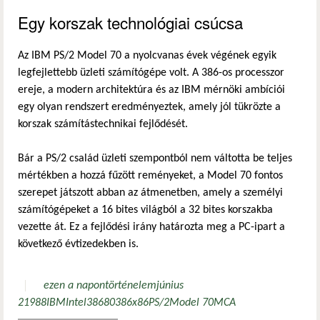
Egy korszak technológiai csúcsa
Az IBM PS/2 Model 70 a nyolcvanas évek végének egyik
legfejlettebb üzleti számítógépe volt. A 386-os processzor
ereje, a modern architektúra és az IBM mérnöki ambíciói
egy olyan rendszert eredményeztek, amely jól tükrözte a
korszak számítástechnikai fejlődését.
Bár a PS/2 család üzleti szempontból nem váltotta be teljes
mértékben a hozzá fűzött reményeket, a Model 70 fontos
szerepet játszott abban az átmenetben, amely a személyi
számítógépeket a 16 bites világból a 32 bites korszakba
vezette át. Ez a fejlődési irány határozta meg a PC-ipart a
következő évtizedekben is.
ezen a napon
történelem
június
2
1988
IBM
Intel
386
80386
x86
PS/2
Model 70
MCA