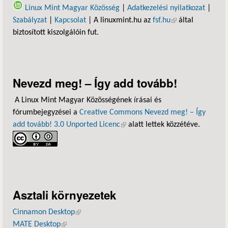
Linux Mint Magyar Közösség
|
Adatkezelési nyilatkozat
|
Szabályzat
|
Kapcsolat
| A linuxmint.hu az
fsf.hu
(külső hivatkozás)
által
biztosított kiszolgálóin fut.
Nevezd meg! – Így add tovább!
A Linux Mint Magyar Közösségének írásai és
fórumbejegyzései a
Creative Commons Nevezd meg! – Így
add tovább! 3.0 Unported Licenc
(külső hivatkozás)
alatt lettek közzétéve.
Asztali környezetek
Cinnamon Desktop
(külső hivatkozás)
MATE Desktop
(külső hivatkozás)