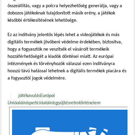
összeállítás, vagy a polcra helyezhetőség generálja, vagy a
dobozos játékoknak tulajdonított másik erény, a játékok
későbbi értékesítésének lehetősége.
Ez az indítvány jelentős lépés lehet a videojátékok és más
digitális termékek jövőbeni védelme érdekében, biztosítva,
hogy a fogyasztók ne veszítsék el vásárolt termékeik
hozzáférhetőségét a kiadók döntései miatt. Az európai
intézmények és törvényhozók válaszai ezen indítványra
hosszú távú hatással lehetnek a digitális termékek piacára és
a fogyasztói jogok védelmére.
játék
avulás
Európai
Unió
aláírás
petíció
aláírásgyűjtés
retro
történelem