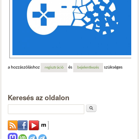
a hozzászóláshoz
és
szükséges
regisztráció
bejelentkezés
Keresés az oldalon
Keresés