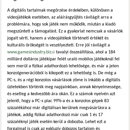
A digitális tartalmak megőrzése érdekében, különösen a
videojátékok esetében, az aláírásgyűjtés rávilágít arra a
problémára, hogy sok játék nem működik, miután a kiadó
megszünteti a támogatást. Ez a gyakorlat nemcsak a vásárlók
jogait sérti, hanem a videojátékok történeti értékét és
kulturális örökségét is veszélyezteti. Erre jól rávilágít a
www.gamesindustry.biz
(külső hivatkozás)
tavalyi összeállítása, ahol a 184
milliárd dolláros játékipar felét uraló mobilos játékoknál fel
sem merül a fizikai adathordozó lehetősége, és már a jelen
konzolgenerációból is kikopott ez a lehetőség is. De még a
PC-s, és a régi konzolos vásárlások zöme is inkább a digitális
üzletekben történik meg napjainkban, annak kényelmessége,
és esetleg a kedvezőbb ára okán. Ez a számok nyelvén azt
jelenti, hogy a PC-s piac 99%-a és a konzolos gépek 83
százalékához már digitálisan kerülnek megvásárlásra a
játékok, addig fizikai adathordozó már csak 1 és 17
százaléknyi játék esetén kerül a dobozba. Lehet ezt a
forgalmat is csak az exkluzív dobozos tartalom és