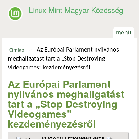
Ugrás a tartalomra
Linux Mint Magyar Közösség
menü
»
Az Európai Parlament nyilvános
Címlap
Jelenlegi hely
meghallgatást tart a „Stop Destroying
Videogames” kezdeményezésről
Az Európai Parlament
nyilvános meghallgatást
tart a „Stop Destroying
Videogames”
kezdeményezésről
Ez az oldal a közösségért készül.