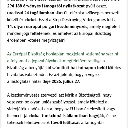
294 188 érvényes támogatói nyilatkozat
gyűlt össze,
ráadásul
24 tagállamban
sikerült elérni a szükséges nemzeti
küszöbértékeket. Ezzel a Stop Destroying Videogames lett a
14. olyan európai polgári kezdeményezés
, amely megfelelt
minden jogi feltételnek, és amelyet az Európai Bizottság
érdemben köteles megvizsgálni.
Az Európai Bizottság honlapján megjelent közlemény szerint
a folyamat a jogszabályoknak megfelelően zajlik
(külső
: a
Bizottság a benyújtástól számított
hat hónapon belül
hivatkozás)
köteles
hivatalos választ adni. Ez azt jelenti, hogy a végső
állásfoglalás határideje
2026. július 27.
A kezdeményezés szervezői azt kérik a Bizottságtól, hogy
vezessen be olyan uniós szabályozást, amely kötelezi a
videojáték-kiadókat arra, hogy az EU-ban értékesített vagy
licencelt játékokat
funkcionális állapotban hagyják
, és ne
tehessék lehetővé azok
távoli letiltását
a támogatás