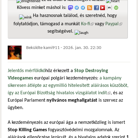
Kövess minket máshol is:
Ha hasznosnak találod, és szeretnéd, hogy
folytatódjon, támogasd a munkát
Ko-fi
(külső hivatkozás)
vagy
Paypal
(külső
segítségével.
hivatkozá
Beküldte
kami911
-
2026. jan. 30. 22:30
Jelentős mérföldkő
höz érkezett a
Stop Destroying
Videogames
európai polgári kezdeményezés:
a kampány
sikeresen átlépte az egymillió hitelesített aláírásos küszöböt,
így az Európai Bizottság hivatalos vizsgálatot indít
(külső
, és az
Európai Parlament
nyilvános meghallgatást
is szervez az
hivatkozás)
ügyben.
A kezdeményezés az európai ága a nemzetközileg is ismert
Stop Killing Games
fogyasztóvédelmi mozgalomnak. Az
aláírások ellenőrzése lezárult, és a hivatalos adatok szerint
1