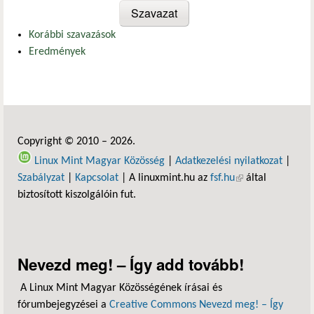
Korábbi szavazások
Eredmények
Copyright © 2010 – 2026.
Linux Mint Magyar Közösség
|
Adatkezelési nyilatkozat
|
Szabályzat
|
Kapcsolat
| A linuxmint.hu az
fsf.hu
(külső hivatkozás)
által
biztosított kiszolgálóin fut.
Nevezd meg! – Így add tovább!
A Linux Mint Magyar Közösségének írásai és
fórumbejegyzései a
Creative Commons Nevezd meg! – Így