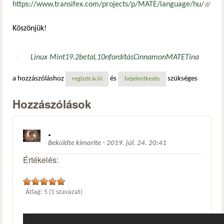
https://www.transifex.com/projects/p/MATE/language/hu/
(külső
hivatk
Köszönjük!
Linux Mint
19.2
beta
L10n
fordítás
Cinnamon
MATE
Tina
a hozzászóláshoz
és
szükséges
regisztráció
bejelentkezés
Hozzászólások
.
Beküldte
kimarite
-
2019. júl. 24. 20:41
Értékelés:
Átlag:
5
(
1
szavazat)