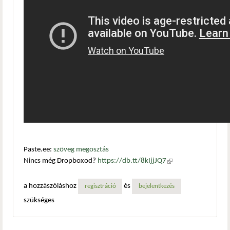
Paste.ee:
szöveg megosztás
Nincs még Dropboxod?
https://db.tt/8kIjjJQ7
(külső
hivatkozás)
a hozzászóláshoz
és
regisztráció
bejelentkezés
szükséges