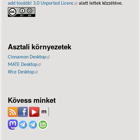
add tovább! 3.0 Unported Licenc
(külső hivatkozás)
alatt lettek közzétéve.
Asztali környezetek
Cinnamon Desktop
(külső hivatkozás)
MATE Desktop
(külső hivatkozás)
Xfce Desktop
(külső hivatkozás)
Kövess minket