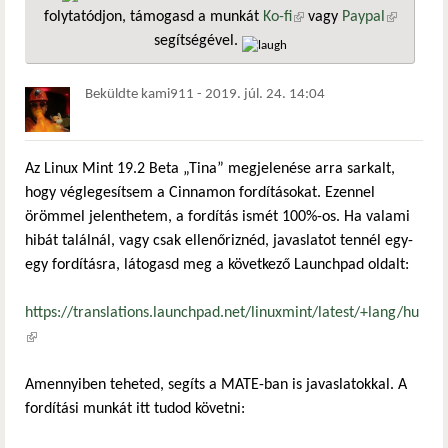
folytatódjon, támogasd a munkát
Ko-fi
(külső hivatkozás)
vagy
Paypal
(külső
segítségével.
hivatkozá
Beküldte
kami911
-
2019. júl. 24. 14:04
Az Linux Mint 19.2 Beta „Tina” megjelenése arra sarkalt,
hogy véglegesítsem a Cinnamon fordításokat. Ezennel
örömmel jelenthetem, a fordítás ismét 100%-os. Ha valami
hibát találnál, vagy csak ellenőriznéd, javaslatot tennél egy-
egy fordításra, látogasd meg a következő Launchpad oldalt:
https://translations.launchpad.net/linuxmint/latest/+lang/hu
(külső hivatkozás)
Amennyiben teheted, segíts a MATE-ban is javaslatokkal. A
fordítási munkát itt tudod követni: