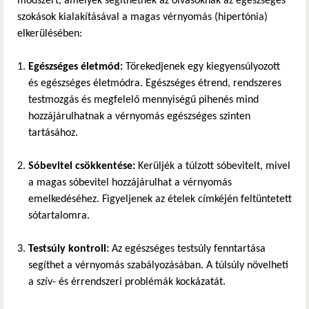
módszert, amelyek segíthetnek az olvasóknak az egészséges
szokások kialakításával a magas vérnyomás (hipertónia)
elkerülésében:
Egészséges életmód:
Törekedjenek egy kiegyensúlyozott
és egészséges életmódra. Egészséges étrend, rendszeres
testmozgás és megfelelő mennyiségű pihenés mind
hozzájárulhatnak a vérnyomás egészséges szinten
tartásához.
Sóbevitel csökkentése:
Kerüljék a túlzott sóbevitelt, mivel
a magas sóbevitel hozzájárulhat a vérnyomás
emelkedéséhez. Figyeljenek az ételek címkéjén feltüntetett
sótartalomra.
Testsúly kontroll:
Az egészséges testsúly fenntartása
segíthet a vérnyomás szabályozásában. A túlsúly növelheti
a szív- és érrendszeri problémák kockázatát.