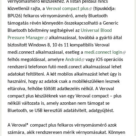
vérnyomásmérő készülékhez. A listán például nincs
közvetlenül rajta, a
Veroval compact plus
(külső hivatkozás)
(típuskódja:
BPU26) felkaros vérnyomásmérő, amely Bluetooth
támogatás révén könnyedén összekapcsolható a Generic
Bluetooth bővítmény segítségével az
Universal Blood
Pressure Manager
(külső hivatkozás)
alkalmazással, továbbá a gyártó által
biztosított Windows 8, 10 és 11 kompatibilis Veroval
medi.connect alkalmazással, esetleg a
medi.connect login
(külső
felhős megoldással, amelyre
Android
(külső hivatkozás)
vagy iOS operációs
hivatko
rendszerű telefonon futó medi.conect alkalmazással lehet
adatokat feltölteni. A két mobilos alkalmazást lehet úgy is
használni, hogy az adatok csak a mobilkészüléken lesznek
eltárolva, felhőbe töltött adatkezelés nélkül. A Veroval
compact plus készüléknek van egy Veroval compact – plus
nélküli változata is, amely azonban nem támogat se
Bluetooth, se USB keresztüli adatátvitelt, adatgyűjtést.
A Veroval® compact plus felkaros vérnyomásmérő azok
számára, akik rendszeresen mérik vérnyomásukat. Könnyen