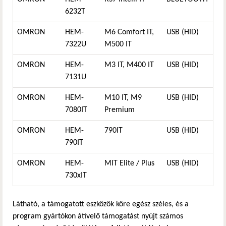
6232T
OMRON
HEM-
M6 Comfort IT,
USB (HID)
7322U
M500 IT
OMRON
HEM-
M3 IT, M400 IT
USB (HID)
7131U
OMRON
HEM-
M10 IT, M9
USB (HID)
7080IT
Premium
OMRON
HEM-
790IT
USB (HID)
790IT
OMRON
HEM-
MIT Elite / Plus
USB (HID)
730xIT
Látható, a támogatott eszközök köre egész széles, és a
program gyártókon átívelő támogatást nyújt számos