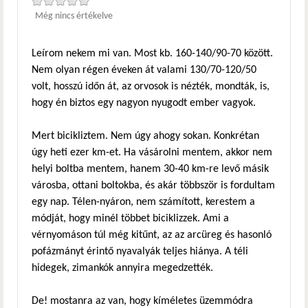
Még nincs értékelve
Leírom nekem mi van. Most kb. 160-140/90-70 között.
Nem olyan régen éveken át valami 130/70-120/50
volt, hosszú időn át, az orvosok is nézték, mondták, is,
hogy én biztos egy nagyon nyugodt ember vagyok.
Mert bicikliztem. Nem úgy ahogy sokan. Konkrétan
úgy heti ezer km-et. Ha vásárolni mentem, akkor nem
helyi boltba mentem, hanem 30-40 km-re levő másik
városba, ottani boltokba, és akár többször is fordultam
egy nap. Télen-nyáron, nem számított, kerestem a
módját, hogy minél többet biciklizzek. Ami a
vérnyomáson túl még kitűnt, az az arcüreg és hasonló
pofázmányt érintő nyavalyák teljes hiánya. A téli
hidegek, zimankók annyira megedzették.
De! mostanra az van, hogy kíméletes üzemmódra