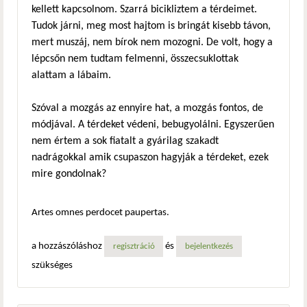
kellett kapcsolnom. Szarrá bicikliztem a térdeimet.
Tudok járni, meg most hajtom is bringát kisebb távon,
mert muszáj, nem bírok nem mozogni. De volt, hogy a
lépcsőn nem tudtam felmenni, összecsuklottak
alattam a lábaim.
Szóval a mozgás az ennyire hat, a mozgás fontos, de
módjával. A térdeket védeni, bebugyolálni. Egyszerűen
nem értem a sok fiatalt a gyárilag szakadt
nadrágokkal amik csupaszon hagyják a térdeket, ezek
mire gondolnak?
Artes omnes perdocet paupertas.
a hozzászóláshoz
és
regisztráció
bejelentkezés
szükséges