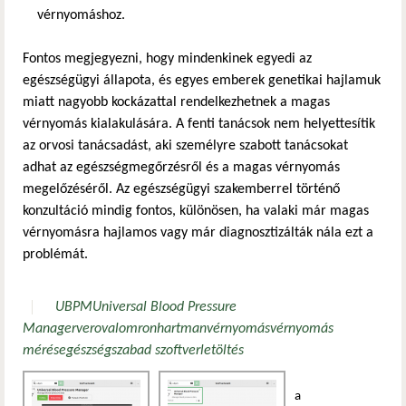
vérnyomáshoz.
Fontos megjegyezni, hogy mindenkinek egyedi az
egészségügyi állapota, és egyes emberek genetikai hajlamuk
miatt nagyobb kockázattal rendelkezhetnek a magas
vérnyomás kialakulására. A fenti tanácsok nem helyettesítik
az orvosi tanácsadást, aki személyre szabott tanácsokat
adhat az egészségmegőrzésről és a magas vérnyomás
megelőzéséről. Az egészségügyi szakemberrel történő
konzultáció mindig fontos, különösen, ha valaki már magas
vérnyomásra hajlamos vagy már diagnosztizálták nála ezt a
problémát.
UBPM
Universal Blood Pressure
Manager
veroval
omron
hartman
vérnyomás
vérnyomás
mérés
egészség
szabad szoftver
letöltés
a