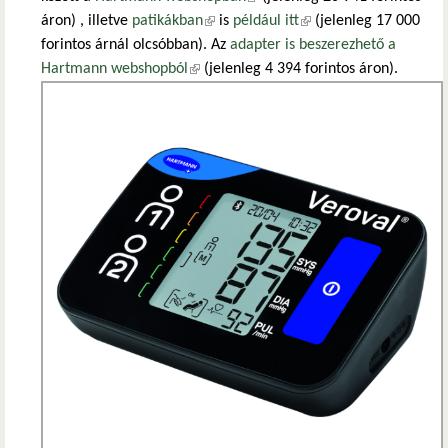
áron) , illetve
patikákban
(külső hivatkozás)
is
például itt
(külső hivatkozás)
(jelenleg 17 000
forintos árnál olcsóbban). Az
adapter is beszerezhető a
Hartmann webshopból
(külső hivatkozás)
(jelenleg 4 394 forintos áron).