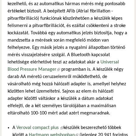
kezelhető, és az automatikus hármas mérés még pontosabb
értékeket biztosít. A beépített AFib (Atrial fibrillation -
pitvarfibrilláció) funkciónak köszönhetően a készülék képes
felismerni a pitvarfibrillációt, és ezáltal csökkenteni a stroke
kockázatát. Továbbá egy automatikus jelzés biztosítja, hogy a
mandzsetta a mérések során megfelelő módon van
felhelyezve. Egy másik jelzés a nyugalmi állapotban történő
mérés visszajelzésére szolgál. A Bluetooth kapcsolat
lehetősége elérhetővé teszi az adatokat akár a
Universal
Blood Pressure Manager
(külső hivatkozás)
programban is. A készülék négy
darab AA méretű ceruzaelemről működtethető, de
vásárolható még hozzá hálózati adapter is, amellyel helyhez
közötten lehet üzemeltetni. Sajnos az elem és hálózati
adapter közötti váltáskor a készülék a dátum adatokat
elfelejti, de a két személyes tárolójában a maximálisan
eltárolható 100-100 mért adat azért megmaradnak.
A
Veroval compact plus
(külső hivatkozás)
készülék beszerezhető többek
között a
Hartmann webshopban
(külső hivatkozás)
(jelenleg 20 941 forintos