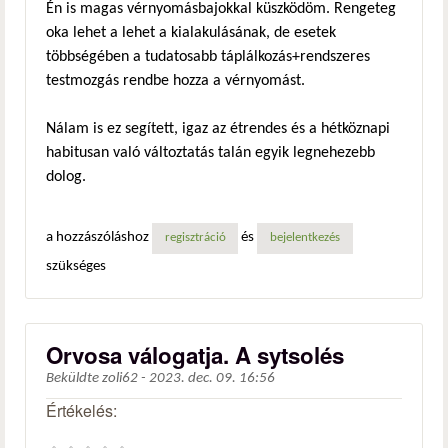
Én is magas vérnyomásbajokkal küszködöm. Rengeteg
oka lehet a lehet a kialakulásának, de esetek
többségében a tudatosabb táplálkozás+rendszeres
testmozgás rendbe hozza a vérnyomást.
Nálam is ez segített, igaz az étrendes és a hétköznapi
habitusan való változtatás talán egyik legnehezebb
dolog.
a hozzászóláshoz
és
regisztráció
bejelentkezés
szükséges
Orvosa válogatja. A sytsolés
Beküldte
zoli62
-
2023. dec. 09. 16:56
Értékelés: