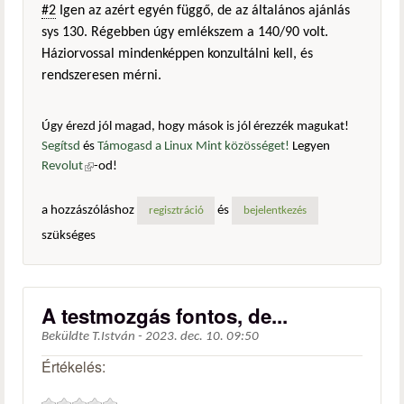
#2
Igen az azért egyén függő, de az általános ajánlás
sys 130. Régebben úgy emlékszem a 140/90 volt.
Háziorvossal mindenképpen konzultálni kell, és
rendszeresen mérni.
Úgy érezd jól magad, hogy mások is jól érezzék magukat!
Segítsd
és
Támogasd a Linux Mint közösséget!
Legyen
Revolut
(külső hivatkozás)
-od!
a hozzászóláshoz
és
regisztráció
bejelentkezés
szükséges
A testmozgás fontos, de...
Beküldte
T.István
-
2023. dec. 10. 09:50
Értékelés: