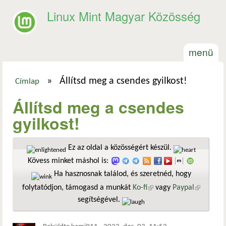
Ugrás a tartalomra
Linux Mint Magyar Közösség
menü
»
Állítsd meg a csendes gyilkost!
Címlap
Jelenlegi hely
Állítsd meg a csendes
gyilkost!
Ez az oldal a közösségért készül.
Kövess minket máshol is:
Ha hasznosnak találod, és szeretnéd, hogy
folytatódjon, támogasd a munkát
Ko-fi
(külső hivatkozás)
vagy
Paypal
(külső
segítségével.
hivatkozá