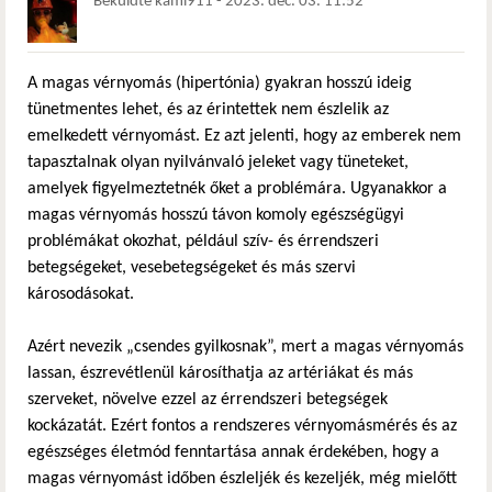
Beküldte
kami911
-
2023. dec. 03. 11:52
A magas vérnyomás (hipertónia) gyakran hosszú ideig
tünetmentes lehet, és az érintettek nem észlelik az
emelkedett vérnyomást. Ez azt jelenti, hogy az emberek nem
tapasztalnak olyan nyilvánvaló jeleket vagy tüneteket,
amelyek figyelmeztetnék őket a problémára. Ugyanakkor a
magas vérnyomás hosszú távon komoly egészségügyi
problémákat okozhat, például szív- és érrendszeri
betegségeket, vesebetegségeket és más szervi
károsodásokat.
Azért nevezik „csendes gyilkosnak”, mert a magas vérnyomás
lassan, észrevétlenül károsíthatja az artériákat és más
szerveket, növelve ezzel az érrendszeri betegségek
kockázatát. Ezért fontos a rendszeres vérnyomásmérés és az
egészséges életmód fenntartása annak érdekében, hogy a
magas vérnyomást időben észleljék és kezeljék, még mielőtt