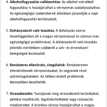
Alkoholfogyasztás csökkentése:
Az alkohol mérsékelt
fogyasztása is hozzájárulhat a vérnyomás szabályozásához.
Az egészségügyi szakemberek általában javasolják a napi
alkoholfogyasztás korlátozását.
Dohányzásról való leszokás:
A dohányzás szoros
összefüggésben áll a magas vérnyomással és számos más
egészségügyi problémával. A dohányzásról való leszokás
jelentős mértékben csökkenti a szív- és érrendszeri
betegségek kockázatát.
Rendszeres ellenőrzés, vizsgálatok:
Rendszeresen
ellenőriztessék vérnyomásukat, és vegyenek részt
szűrővizsgálatokon. Az időben észlelt problémák
könnyebben kezelhetők.
Stresszkezelés:
Tanuljanak meg stresszkezelő technikákat,
például meditációt, légzéstechnikákat vagy relaxációs
módszereket. A krónikus stressz hozzájárulhat a magas