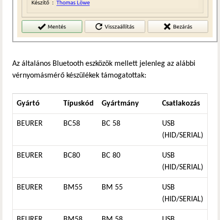
Az általános Bluetooth eszközök mellett jelenleg az alábbi
vérnyomásmérő készülékek támogatottak:
Gyártó
Típuskód
Gyártmány
Csatlakozás
BEURER
BC58
BC 58
USB
(HID/SERIAL)
BEURER
BC80
BC 80
USB
(HID/SERIAL)
BEURER
BM55
BM 55
USB
(HID/SERIAL)
BEURER
BM58
BM 58
USB