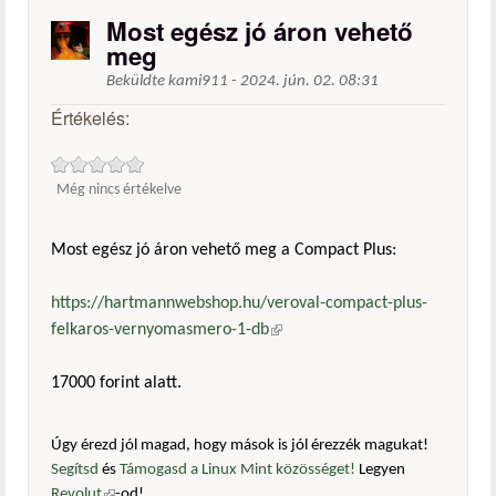
Most egész jó áron vehető
meg
Beküldte
kami911
-
2024. jún. 02. 08:31
Értékelés:
Még nincs értékelve
Most egész jó áron vehető meg a Compact Plus:
https://hartmannwebshop.hu/veroval-compact-plus-
felkaros-vernyomasmero-1-db
(külső hivatkozás)
17000 forint alatt.
Úgy érezd jól magad, hogy mások is jól érezzék magukat!
Segítsd
és
Támogasd a Linux Mint közösséget!
Legyen
Revolut
(külső hivatkozás)
-od!