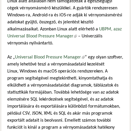
Linux alatt általában nem támogatottak a egészségügyi
cégek vérnyomásmérő készülékei. A gyártók rendszeresen
Windows-ra, Android-ra és iOS-re adják ki vérnyomásmérési
adatokat gyűjtő, összegző, és jelentést készítő
alkalmazásaikat. Azonban Linux alatt elérhető a
UBPM, azaz
Universal Blood Pressure Manager
(külső hivatkozás)
– Univerzális
vérnyomás nyilvántartó.
Az „
Universal Blood Pressure Manager
(külső hivatkozás)
” egy olyan szoftver,
amely lehetővé teszi a vérnyomásadataid kezelését
Linux, Windows és macOS operációs rendszereken. A
program segítségével megtekintheti, kinyomtathatja és
elküldheti a vérnyomásadataidat diagramok, táblázatok és
statisztikák formájában. Továbbá lehetősége van az adatok
elemzésére SQL lekérdezések segítségével, és az adatok
importálására és exportálására különböző formátumokban,
például CSV, JSON, XML és SQL és akár más programok
exportált adatait is beolvasni. Emellett számos további
funkciót is kínál a program a vérnyomásadatok hatékony