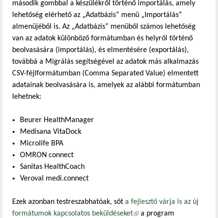
második gombbal a készülékről történő importálás, amely
lehetőség elérhető az „Adatbázis” menü „Importálás”
almenüjéből is. Az „Adatbázis” menüből számos lehetőség
van az adatok különböző formátumban és helyről történő
beolvasására (importálás), és elmentésére (exportálás),
továbbá a Migrálás segítségével az adatok más alkalmazás
CSV-féjlformátumban (Comma Separated Value) elmentett
adatainak beolvasására is, amelyek az alábbi formátumban
lehetnek:
Beurer HealthManager
Medisana VitaDock
Microlife BPA
OMRON connect
Sanitas HealthCoach
Veroval medi.connect
Ezek azonban testreszabhatóak, sőt
a fejlesztő várja is az új
formátumok kapcsolatos beküldéseket
(külső hivatkozás)
a program