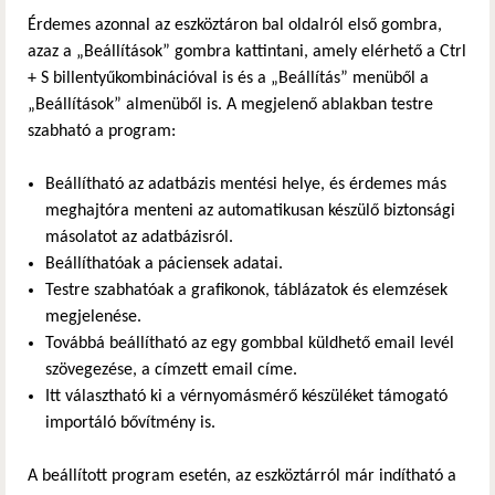
Érdemes azonnal az eszköztáron bal oldalról első gombra,
azaz a „Beállítások” gombra kattintani, amely elérhető a Ctrl
+ S billentyűkombinációval is és a „Beállítás” menüből a
„Beállítások” almenüből is. A megjelenő ablakban testre
szabható a program:
Beállítható az adatbázis mentési helye, és érdemes más
meghajtóra menteni az automatikusan készülő biztonsági
másolatot az adatbázisról.
Beállíthatóak a páciensek adatai.
Testre szabhatóak a grafikonok, táblázatok és elemzések
megjelenése.
Továbbá beállítható az egy gombbal küldhető email levél
szövegezése, a címzett email címe.
Itt választható ki a vérnyomásmérő készüléket támogató
importáló bővítmény is.
A beállított program esetén, az eszköztárról már indítható a