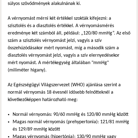
súlyos szövődmények alakulnának ki.
A vérnyomást mérni két értékkel szokták kifejezni: a
szisztolés és a diasztolés értékkel. A vérnyomásmérés
eredménye két számból áll, például: „120/80 mmHg”. Az első
szám a szisztolés vérnyomást jelzi, vagyis a szív
összehúzódásakor mért nyomást, míg a második szám a
diasztolés vérnyomást jelzi, vagyis a szív elernyedésekor
mért nyomást. A mértékegység általában "mmHg"
(miliméter higany).
Az Egészségügyi Világszervezet (WHO) ajánlása szerint a
normál vérnyomás 18 évesnél idősebb felnőtteknél a
következőképpen határozható meg:
Normál vérnyomás: 90/60 mmHg és 120/80 mmHg között
Magas normál vérnyomás (prehypertonia): 121/81 mmHg
és 129/89 mmHg között
Magas vérnyomás (hipertónia): 130/90 mmHg vagy