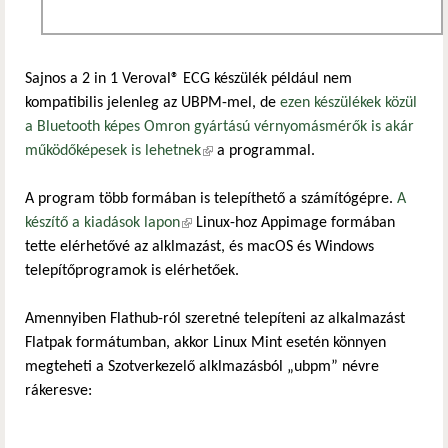
Sajnos a 2 in 1 Veroval® ECG készülék például nem
kompatibilis jelenleg az UBPM-mel, de
ezen készülékek közül
a Bluetooth képes Omron gyártású vérnyomásmérők is akár
működőképesek is lehetnek
(külső hivatkozás)
a programmal.
A program több formában is telepíthető a számítógépre.
A
készítő a kiadások lapon
(külső hivatkozás)
Linux-hoz Appimage formában
tette elérhetővé az alklmazást, és macOS és Windows
telepítőprogramok is elérhetőek.
Amennyiben Flathub-ról szeretné telepíteni az alkalmazást
Flatpak formátumban, akkor Linux Mint esetén könnyen
megteheti a Szotverkezelő alklmazásból „ubpm” névre
rákeresve: