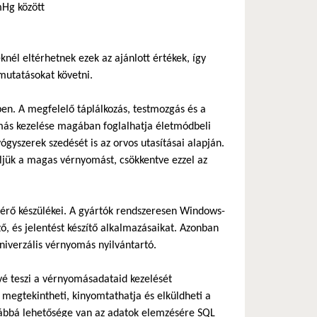
Hg között
nél eltérhetnek ezek az ajánlott értékek, így
mutatásokat követni.
n. A megfelelő táplálkozás, testmozgás és a
más kezelése magában foglalhatja életmódbeli
ógyszerek szedését is az orvos utasításai alapján.
eljük a magas vérnyomást, csökkentve ezzel az
érő készülékei. A gyártók rendszeresen Windows-
ő, és jelentést készítő alkalmazásaikat. Azonban
 hivatkozás)
iverzális vérnyomás nyilvántartó.
vé teszi a vérnyomásadataid kezelését
egtekintheti, kinyomtathatja és elküldheti a
vábbá lehetősége van az adatok elemzésére SQL