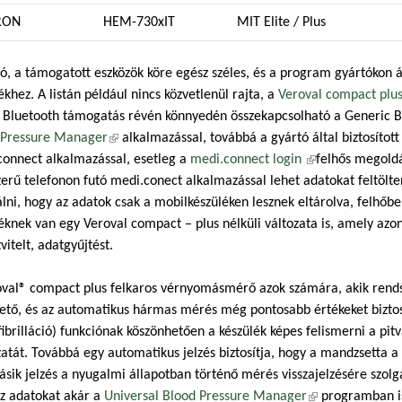
RON
HEM-730xIT
MIT Elite / Plus
ó, a támogatott eszközök köre egész széles, és a program gyártókon
ékhez. A listán például nincs közvetlenül rajta, a
Veroval compact plu
 Bluetooth támogatás révén könnyedén összekapcsolható a Generic B
 Pressure Manager
(külső hivatkozás)
alkalmazással, továbbá a gyártó által biztosítot
connect alkalmazással, esetleg a
medi.connect login
(külső hivatkozás
felhős megold
erű telefonon futó medi.conect alkalmazással lehet adatokat feltölten
lni, hogy az adatok csak a mobilkészüléken lesznek eltárolva, felhőbe
éknek van egy Veroval compact – plus nélküli változata is, amely az
vitelt, adatgyűjtést.
oval® compact plus felkaros vérnyomásmérő azok számára, akik ren
ető, és az automatikus hármas mérés még pontosabb értékeket biztosít. 
fibrilláció) funkciónak köszönhetően a készülék képes felismerni a pitva
atát. Továbbá egy automatikus jelzés biztosítja, hogy a mandzsetta
sik jelzés a nyugalmi állapotban történő mérés visszajelzésére szolg
az adatokat akár a
Universal Blood Pressure Manager
(külső hivatkozá
programban is