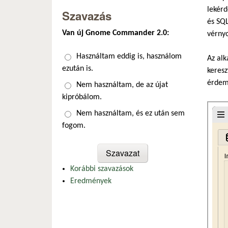
lekérd
Szavazás
és SQL
Van új Gnome Commander 2.0:
vérny
Választások
Használtam eddig is, használom
Az alk
ezután is.
keresz
érdeme
Nem használtam, de az újat
kipróbálom.
Nem használtam, és ez után sem
fogom.
Korábbi szavazások
Eredmények