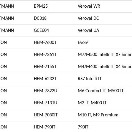
TMANN
BPM25
Veroval WR
TMANN
DC318
Veroval DC
TMANN
GCE604
Veroval UA
RON
HEM-7600T
Evolv
RON
HEM-7361T
M7/M500 Intelli IT, X7 Smar
RON
HEM-7155T
M4/M400 Intelli IT, X4 Smar
RON
HEM-6232T
RS7 Intelli IT
RON
HEM-7322U
M6 Comfort IT, M500 IT
RON
HEM-7131U
M3 IT, M400 IT
RON
HEM-7080IT
M10 IT, M9 Premium
RON
HEM-790IT
790IT