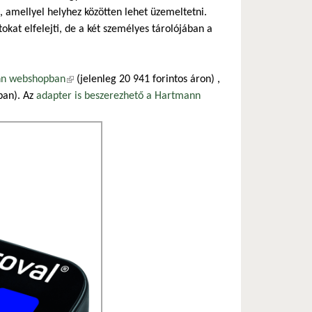
 amellyel helyhez közötten lehet üzemeltetni.
okat elfelejti, de a két személyes tárolójában a
n webshopban
(külső hivatkozás)
(jelenleg 20 941 forintos áron) ,
ban). Az
adapter is beszerezhető a Hartmann