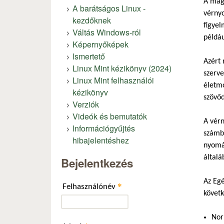
A maga
A barátságos Linux -
vérnyo
kezdőknek
figye
Váltás Windows-ról
példáu
Képernyőképek
Ismertető
Azért 
Linux Mint kézikönyv (2024)
szerve
Linux Mint felhasználói
életmó
kézikönyv
szövő
Verziók
Videók és bemutatók
A vérn
Információgyűjtés
számbó
hibajelentéshez
nyomás
által
Bejelentkezés
Az Egé
*
Felhasználónév
követ
Nor