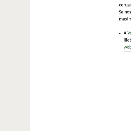
ceruza
Sajnos
maxim
A
V
ill
web