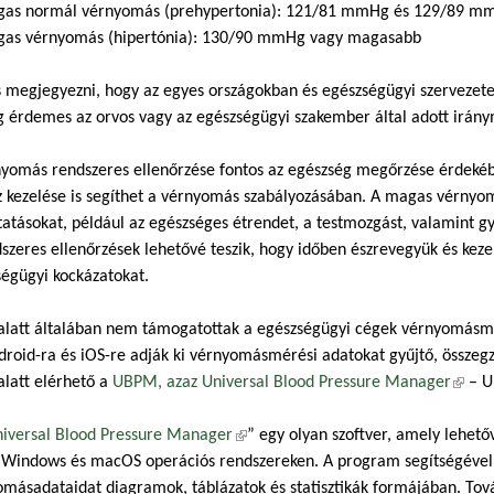
as normál vérnyomás (prehypertonia): 121/81 mmHg és 129/89 mm
as vérnyomás (hipertónia): 130/90 mmHg vagy magasabb
 megjegyezni, hogy az egyes országokban és egészségügyi szervezetek
 érdemes az orvos vagy az egészségügyi szakember által adott irány
yomás rendszeres ellenőrzése fontos az egészség megőrzése érdekébe
z kezelése is segíthet a vérnyomás szabályozásában. A magas vérnyo
tatásokat, például az egészséges étrendet, a testmozgást, valamint gy
szeres ellenőrzések lehetővé teszik, hogy időben észrevegyük és kez
égügyi kockázatokat.
 alatt általában nem támogatottak a egészségügyi cégek vérnyomásm
droid-ra és iOS-re adják ki vérnyomásmérési adatokat gyűjtő, összegz
alatt elérhető a
UBPM, azaz Universal Blood Pressure Manager
(külső
– Un
iversal Blood Pressure Manager
(külső hivatkozás)
” egy olyan szoftver, amely lehető
 Windows és macOS operációs rendszereken. A program segítségével m
omásadataidat diagramok, táblázatok és statisztikák formájában. To