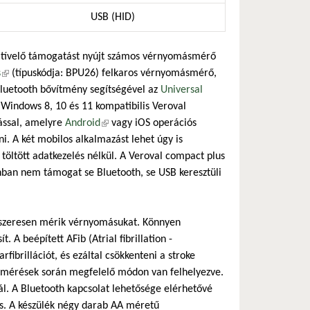
USB (HID)
 átívelő támogatást nyújt számos vérnyomásmérő
s
(külső hivatkozás)
(típuskódja: BPU26) felkaros vérnyomásmérő,
luetooth bővítmény segítségével az
Universal
t Windows 8, 10 és 11 kompatibilis Veroval
)
ással, amelyre
Android
(külső hivatkozás)
vagy iOS operációs
i. A két mobilos alkalmazást lehet úgy is
 töltött adatkezelés nélkül. A Veroval compact plus
onban nem támogat se Bluetooth, se USB keresztüli
dszeresen mérik vérnyomásukat. Könnyen
A beépített AFib (Atrial fibrillation -
rfibrillációt, és ezáltal csökkenteni a stroke
 a mérések során megfelelő módon van felhelyezve.
ál. A Bluetooth kapcsolat lehetősége elérhetővé
s)
. A készülék négy darab AA méretű