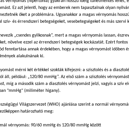
s vérnyomás (hipertónia) gyakran hosszú ideig tünetmentes lehet, és
mást. Ez azt jelenti, hogy az emberek nem tapasztalnak olyan nyilvá
lmeztetnék őket a problémára. Ugyanakkor a magas vérnyomás hosszú
l szív- és érrendszeri betegségeket, vesebetegségeket és más szervi 
nevezik „csendes gyilkosnak”, mert a magas vérnyomás lassan, észrevé
ket, növelve ezzel az érrendszeri betegségek kockázatát. Ezért font
d fenntartása annak érdekében, hogy a magas vérnyomást időben észl
dmények alakulnának ki.
yomást mérni két értékkel szokták kifejezni: a szisztolés és a diasz
l áll, például: „120/80 mmHg”. Az első szám a szisztolés vérnyomást 
t, míg a második szám a diasztolés vérnyomást jelzi, vagyis a szív
ában "mmHg" (miliméter higany).
szségügyi Világszervezet (WHO) ajánlása szerint a normál vérnyomás
kezőképpen határozható meg:
mál vérnyomás: 90/60 mmHg és 120/80 mmHg között