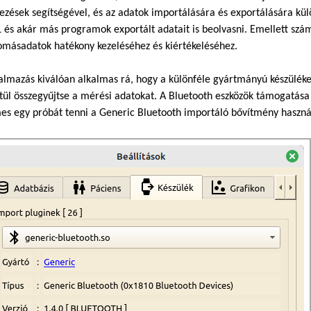
ezések segítségével, és az adatok importálására és exportálására 
 és akár más programok exportált adatait is beolvasni. Emellett szám
omásadatok hatékony kezeléséhez és kiértékeléséhez.
almazás kiválóan alkalmas rá, hogy a különféle gyártmányú készüléke
tül összegyűjtse a mérési adatokat. A Bluetooth eszközök támogatása 
s egy próbát tenni a Generic Bluetooth importáló bővítmény haszná