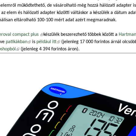
elemről működtethető, de vásárolható még hozzá hálózati adapter is,
 az elem és hálózati adapter közötti váltáskor a készülék a dátum adat
álisan eltárolható 100-100 mért adat azért megmaradnak.
eroval compact plus
(külső hivatkozás)
készülék beszerezhető többek között a
Hartman
etve
patikákban
(külső hivatkozás)
is
például itt
(külső hivatkozás)
(jelenleg 17 000 forintos árnál olcsób
shopból
(külső hivatkozás)
(jelenleg 4 394 forintos áron).