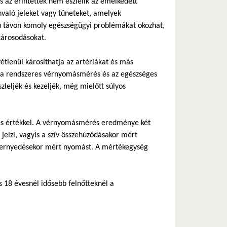
 az érintettek nem észlelik az emelkedett
nvaló jeleket vagy tüneteket, amelyek
 távon komoly egészségügyi problémákat okozhat,
károsodásokat.
tlenül károsíthatja az artériákat és más
os a rendszeres vérnyomásmérés és az egészséges
eljék és kezeljék, még mielőtt súlyos
tolés értékkel. A vérnyomásmérés eredménye két
jelzi, vagyis a szív összehúzódásakor mért
 elernyedésekor mért nyomást. A mértékegység
 18 évesnél idősebb felnőtteknél a