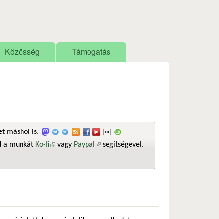
Közösség
Támogatás
t máshol is:
sd a munkát
Ko-fi
(külső hivatkozás)
vagy
Paypal
(külső hivatkozás)
segítségével.