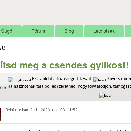
Ugrás a tartalomra
Súgó
Fórum
Blog
Letöltések
st!
lítsd meg a csendes gyilkost!
Ez az oldal a közösségért készül.
Kövess minke
Ha hasznosnak találod, és szeretnéd, hogy folytatódjon, támoga
Beküldte
kami911
-
2023. dec. 03. 11:52