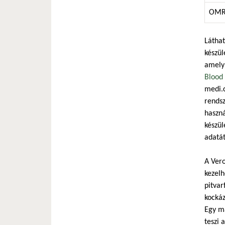
OM
Láthat
készül
amely
Blood
medi.
rendsz
haszná
készül
adatát
A Ver
kezelh
pitvar
kockáz
Egy má
teszi 