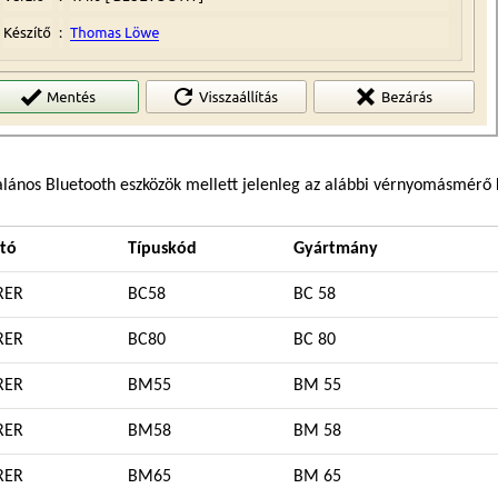
alános Bluetooth eszközök mellett jelenleg az alábbi vérnyomásmérő
tó
Típuskód
Gyártmány
RER
BC58
BC 58
RER
BC80
BC 80
RER
BM55
BM 55
RER
BM58
BM 58
RER
BM65
BM 65