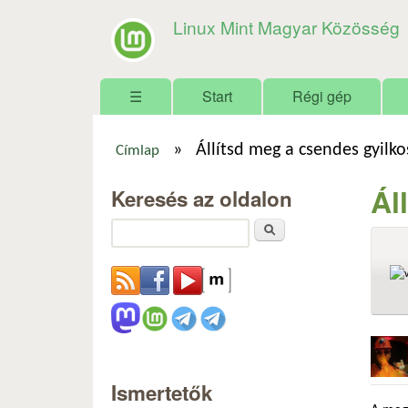
Linux Mint Magyar Közösség
Főmenü
☰
Start
Régi gép
»
Állítsd meg a csendes gyilko
Címlap
Jelenlegi hely
Ál
Keresés az oldalon
Keresés
Ismertetők