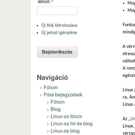
*
Jelszó
Mag
Mag
Fontos
Új fiók létrehozása
mindig
Új jelszó igénylése
A vérn
stress
változ
A rend
Navigáció
egészs
Fórum
Linux
Friss bejegyzések
ra, An
Fórum
Linux 
Blog
Linux-os fórum
Az „
Un
Linux-os hír és blog
Linux,
Linux-os blog
vérny