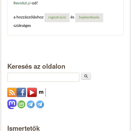
Revolut
(külső hivatkozás)
-od!
a hozzászóláshoz
és
regisztráció
bejelentkezés
szükséges
Keresés az oldalon
Keresés
Ismertetők