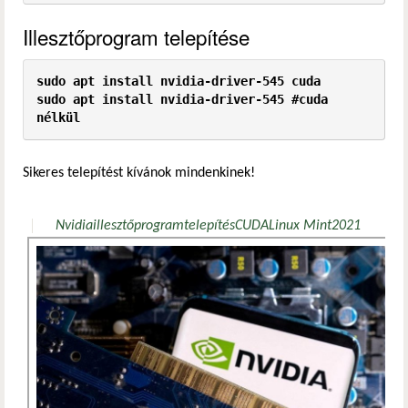
Illesztőprogram telepítése
sudo apt install nvidia-driver-545 cuda

sudo apt install nvidia-driver-545 #cuda 
nélkül
Sikeres telepítést kívánok mindenkinek!
Nvidia
illesztőprogram
telepítés
CUDA
Linux Mint
20
21