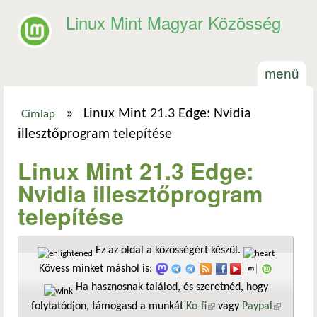
Ugrás a tartalomra
Linux Mint Magyar Közösség
menü
»
Linux Mint 21.3 Edge: Nvidia
Címlap
Jelenlegi hely
illesztőprogram telepítése
Linux Mint 21.3 Edge:
Nvidia illesztőprogram
telepítése
Ez az oldal a közösségért készül.
Kövess minket máshol is:
Ha hasznosnak találod, és szeretnéd, hogy
folytatódjon, támogasd a munkát
Ko-fi
(külső hivatkozás)
vagy
Paypal
(külső