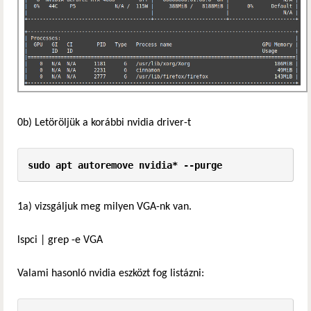
0b) Letöröljük a korábbi nvidia driver-t
sudo apt autoremove nvidia* --purge
1a) vizsgáljuk meg milyen VGA-nk van.
lspci | grep -e VGA
Valami hasonló nvidia eszközt fog listázni: