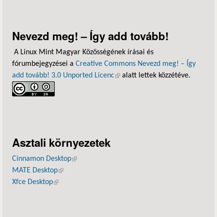
Nevezd meg! – Így add tovább!
A Linux Mint Magyar Közösségének írásai és
fórumbejegyzései a
Creative Commons Nevezd meg! – Így
add tovább! 3.0 Unported Licenc
(külső hivatkozás)
alatt lettek közzétéve.
Asztali környezetek
Cinnamon Desktop
(külső hivatkozás)
MATE Desktop
(külső hivatkozás)
Xfce Desktop
(külső hivatkozás)