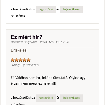
a hozzászóláshoz
és
regisztráció
bejelentkezés
szükséges
Ez miért hír?
Beküldte
angryatti
-
2024. feb. 12. 19:58
Értékelés:
Átlag:
5
(
1
szavazat)
#1
Valóban nem hír, inkább útmutató. Olykor úgy
érzem nem megy ez nekem!!!
a hozzászóláshoz
és
regisztráció
bejelentkezés
szükséges