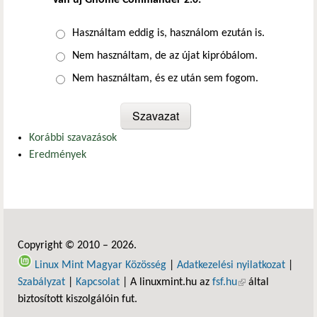
Van új Gnome Commander 2.0:
Választások
Használtam eddig is, használom ezután is.
Nem használtam, de az újat kipróbálom.
Nem használtam, és ez után sem fogom.
Korábbi szavazások
Eredmények
Copyright © 2010 – 2026.
Linux Mint Magyar Közösség
|
Adatkezelési nyilatkozat
|
Szabályzat
|
Kapcsolat
| A linuxmint.hu az
fsf.hu
(külső hivatkozás)
által
biztosított kiszolgálóin fut.