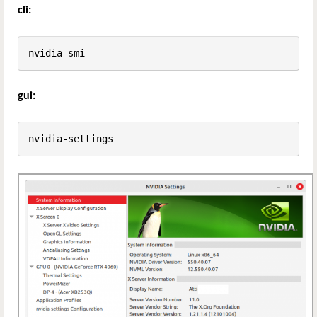
cli:
nvidia-smi
gui:
nvidia-settings