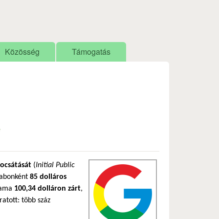
Közösség
Támogatás
e
bocsátását
(
Initial Public
rabonként
85 dolláros
lyama
100,34 dolláron zárt
,
ratott: több száz