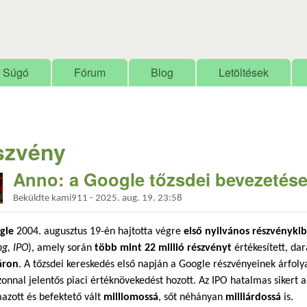
Ugrás a tartalomra
Súgó
Fórum
Blog
Letöltések
szvény
Anno: a Google tőzsdei bevezetés
Beküldte
kami911
-
2025. aug. 19. 23:58
gle
2004. augusztus 19-én hajtotta végre
első nyilvános részvényki
ng, IPO
), amely során
több mint 22 millió részvényt
értékesített, da
áron
. A tőzsdei kereskedés első napján a Google részvényeinek árfo
onnal jelentős piaci értéknövekedést hozott. Az IPO hatalmas sikert a
azott és befektető vált
milliomossá
, sőt néhányan
milliárdossá
is.