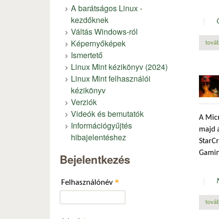
A barátságos Linux -
kezdőknek
Váltás Windows-ról
Képernyőképek
továb
Ismertető
Linux Mint kézikönyv (2024)
Linux Mint felhasználói
kézikönyv
Verziók
Videók és bemutatók
A Micr
Információgyűjtés
majd a
hibajelentéshez
StarCr
Gaming
Bejelentkezés
*
Felhasználónév
továb