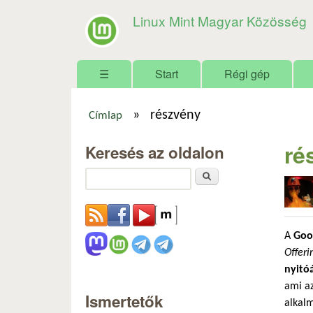
Linux Mint Magyar Közösség
Főmenü
☰
Start
Régi gép
»
részvény
Címlap
Jelenlegi hely
ré
Keresés az oldalon
Keresés
A
Goo
Offeri
nyitó
ami az
Ismertetők
alkalm