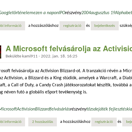
Google
történelem
ezen a napon
IPO
részvény
2004
augusztus 19
Alphabe
a hozzászóláshoz
és
szüksé
bi információ
anno: a google tőzsdei bevezetése tartalommal kapcsolatosan
regisztráció
bejelentkezés
A Microsoft felvásárolja az Activisi
Beküldte
kami911
-
2022. jan. 18. 16:25
osoft felvásárolja az Activision Blizzard-ot. A tranzakció révén a Mic
z Activision, a Blizzard és a King stúdiók, amelyek a Warcraft, a Dia
aft, a Call of Duty, a Candy Crash játéksorozatokat készítik, továbbá
 néven futó a globális eSport tevékenység is.
Microsoft
Activision
Blizzard
felvásárlás
részvény
tőzsde
játék fejlesztés
ki
a hozzászóláshoz
és
bi információ
a microsoft felvásárolja az activision blizzard-ot tartalommal kapcsolat
2 hozzászólás
regisztráció
bej