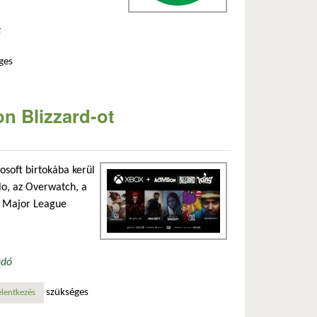
t
ges
on Blizzard-ot
rosoft birtokába kerül
blo, az Overwatch, a
 a Major League
adó
szükséges
osan
elentkezés