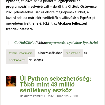
Pythont
, és 2025-ben a platform
legnépszerűbb
programozási nyelvévé
vált – derül ki a
GitHub Octoverse
2025
jelentéséből. Bár ez elsőre meglepőnek tűnhet, a
tavalyi adatok már előrevetítették a változást: a TypeScript
meredeken ívelt felfelé, főként az
AI-alapú fejlesztési
trendek
hatására.
GutHub
GitHut
Pyhton
programozási nyelv
linux
TypeScript
a hozzászóláshoz
és
további információ
a typescript letaszította a pythont a trónról – 2025-ben 
regisztráció
szükséges
bejelentkezés
Új Python sebezhetőség:
Több mint 43 millió
sérülékeny eszköz
Beküldte
kami911
-
2025. már. 12. 23:33