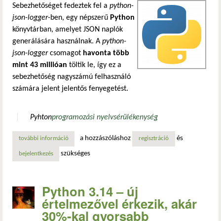
Sebezhetőséget fedeztek fel a
python-
json-logger
-ben, egy népszerű
Python
könyvtárban, amelyet JSON naplók
generálására használnak. A
python-
json-logger
csomagot
havonta több
mint 43 millióan
töltik le, így ez a
sebezhetőség nagyszámú felhasználó
számára jelent jelentős fenyegetést.
Pyhton
programozási nyelv
sérülékenység
a hozzászóláshoz
és
további információ
új python sebezhetőség: több mint 43 millió sérülékeny e
regisztráció
szükséges
bejelentkezés
Python 3.14 – új
értelmezővel érkezik, akár
30%-kal gyorsabb