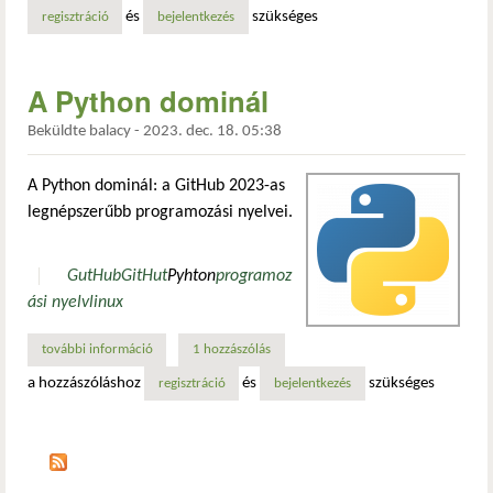
és
szükséges
regisztráció
bejelentkezés
A Python dominál
Beküldte
balacy
-
2023. dec. 18. 05:38
A Python dominál: a GitHub 2023-as
legnépszerűbb programozási nyelvei.
GutHub
GitHut
Pyhton
programoz
ási nyelv
linux
további információ
a python dominál tartalommal kapcsolatosan
1 hozzászólás
a hozzászóláshoz
és
szükséges
regisztráció
bejelentkezés