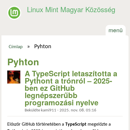
Ugrás a tartalomra
Linux Mint Magyar Közösség
menü
»
Pyhton
Címlap
Jelenlegi hely
Pyhton
A TypeScript letaszította a
Pythont a trónról – 2025-
ben ez GitHub
legnépszerűbb
programozási nyelve
Beküldte
kami911
-
2025. nov. 08. 05:16
Először GitHub történetében a
TypeScript
megelőzte a