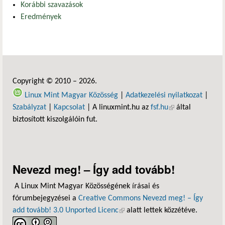
Korábbi szavazások
Eredmények
Copyright © 2010 – 2026.
Linux Mint Magyar Közösség
|
Adatkezelési nyilatkozat
|
Szabályzat
|
Kapcsolat
| A linuxmint.hu az
fsf.hu
(külső hivatkozás)
által
biztosított kiszolgálóin fut.
Nevezd meg! – Így add tovább!
A Linux Mint Magyar Közösségének írásai és
fórumbejegyzései a
Creative Commons Nevezd meg! – Így
add tovább! 3.0 Unported Licenc
(külső hivatkozás)
alatt lettek közzétéve.