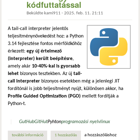
kódfuttatással
Beküldte
kami911
-
2025. feb. 11. 21:11
A tail-call interpreter jelentős
teljesítménynövekedést hoz: a Python
3.14 fejlesztése fontos mérföldkőhöz
érkezett:
egy új értelmező
(interpreter) került beépítésre
,
amely akár
10-40%-kal is gyorsabb
lehet
bizonyos tesztekben. Az új
tail-
call interpreter
bizonyos esetekben még a jelenlegi JIT
fordítónál is jobb teljesítményt nyújt, különösen akkor, ha
Profile Guided Optimization (PGO)
mellett fordítják a
Python-t.
GutHub
GitHut
Pyhton
programozási nyelv
linux
a hozzászóláshoz
további információ
python 3.14 – új értelmezővel érkezik, akár 30%-kal gyors
1 hozzászólás