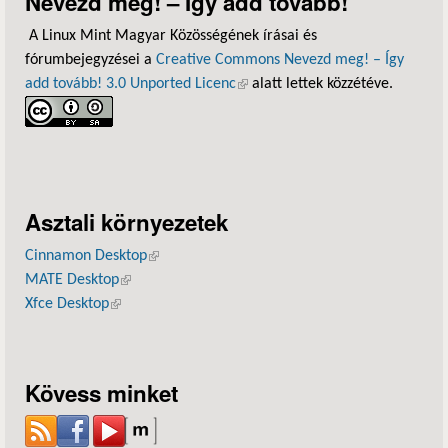
Nevezd meg! – Így add tovább!
A Linux Mint Magyar Közösségének írásai és
fórumbejegyzései a
Creative Commons Nevezd meg! – Így
add tovább! 3.0 Unported Licenc
(külső hivatkozás)
alatt lettek közzétéve.
Asztali környezetek
Cinnamon Desktop
(külső hivatkozás)
MATE Desktop
(külső hivatkozás)
Xfce Desktop
(külső hivatkozás)
Kövess minket