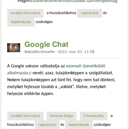
Pidgin
tesztelés
kísérlet
letöltés
szabad szoftver
újdonság
a hozzászóláshoz
és
további információ
megjelent a pidgin 3.0 első kísérleti változata! tartalomma
regisztráció
szükséges
bejelentkezés
Google Chat
Beküldte
kimarite
-
2022. nov. 01. 11:58
A Google sokszor változtatja az
azonnali üzenetküldő
alkalmazás
(külső hivatkozás)
nevét, azaz, tulajdonképpen a szolgáltatást.
Nekem tulajdonképpen azt tűnt fel, hogy nem tud dönteni,
melyiket fejlessze tovább a „sokból”, illetve, melyiket
helyezze előtérbe éppen.
a
további információ
google chat tartalommal kapcsolatosan
kimarite blogja
2 hozzászólás
hozzászóláshoz
és
szükséges
regisztráció
bejelentkezés