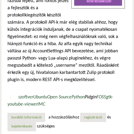
fázisba lépett, ami fontos jelzés
a fejlesztők és a
protokollkiegészítők készítői
számára. A protokoll API-k már elég stabilak ahhoz, hogy
külsős integrációk induljanak, de a csapat nyomatékosan
figyelmeztet: ez még nem végfelhasználóknak való, sok a
hiányzó funkció és a hiba. Az alfa egyik nagy technikai
váltása az új AccountSettings API bevezetése, ami jobban
passzol Python- vagy Lua-alapú pluginekhez, és végre
megszabadít a kötelező „username” mezőtől. Ráadásként
érkezik egy új, hivatalosan karbantartott Zulip protokoll
plugin is, modern REST API-s megközelítéssel.
szoftver
Ubuntu
Open Source
Python
Pidgin
FOSS
gtk-
youtube-viewer
IMC
a hozzászóláshoz
és
további információ
a pidgin 3.0 üzenetküldő kliens az kísérleti verzióból alph
regisztráció
szükséges
bejelentkezés