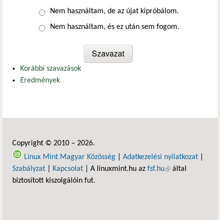
Nem használtam, de az újat kipróbálom.
Nem használtam, és ez után sem fogom.
Korábbi szavazások
Eredmények
Copyright © 2010 – 2026.
Linux Mint Magyar Közösség
|
Adatkezelési nyilatkozat
|
Szabályzat
|
Kapcsolat
| A linuxmint.hu az
fsf.hu
(külső hivatkozás)
által
biztosított kiszolgálóin fut.