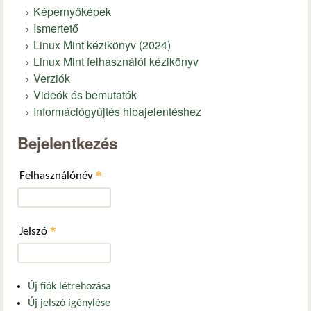
Képernyőképek
Ismertető
Linux Mint kézikönyv (2024)
Linux Mint felhasználói kézikönyv
Verziók
Videók és bemutatók
Információgyűjtés hibajelentéshez
Bejelentkezés
*
Felhasználónév
*
Jelszó
Új fiók létrehozása
Új jelszó igénylése