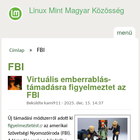
Ugrás a tartalomra
Linux Mint Magyar Közösség
menü
»
FBI
Címlap
Jelenlegi hely
FBI
Virtuális emberrablás-
támadásra figyelmeztet az
FBI
Beküldte
kami911
-
2025. dec. 15. 14:37
Új támadási módszerről adott ki
figyelmeztetést
(külső hivatkozás)
az amerikai
Szövetségi Nyomozóiroda (FBI).