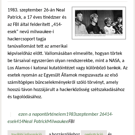
1983. szeptember 26-án Neal
Patrick, a 17 éves tinédzser és
az FBI által felderített „414-
esek” nevű milwaukee-i
hackercsoport tagja
tanúvallomást tett az amerikai
képviselőház előtt. Vallomásában elmesélte, hogyan törtek
be társaival egyszerűen olyan rendszerekbe, mint a NASA, a
Los Alamos-i katonai kutatóintézet vagy különböző bankok. Az
esetek nyomán az Egyesült Államok megszavazta az első
számítógépes bűncselekményekről szóló törvényt, amely
hosszú távon hozzájárult a hackerközösség szétszakadásához
és tagolódásához.
ezen a napon
történelem
1983
szeptember 26
414-
esek
414
Neal Patrick
Milwaukee
FBI
a hozzászóláshoz
és
további információ
a „414-esek” és az első számítógépes bűncselekmények ta
regisztráció