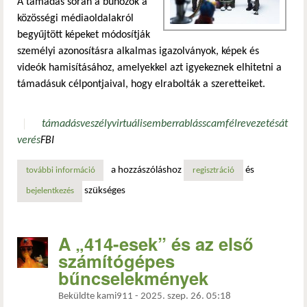
A támadás során a bűnözők a
közösségi médiaoldalakról
begyűjtött képeket módosítják
személyi azonosításra alkalmas igazolványok, képek és
videók hamisításához, amelyekkel azt igyekeznek elhitetni a
támadásuk célpontjaival, hogy elrabolták a szeretteiket.
támadás
veszély
virtuális
emberrablás
scam
félrevezetés
át
verés
FBI
a hozzászóláshoz
és
további információ
virtuális emberrablás-támadásra figyelmeztet az fbi tarta
regisztráció
szükséges
bejelentkezés
A „414-esek” és az első
számítógépes
bűncselekmények
Beküldte
kami911
-
2025. szep. 26. 05:18