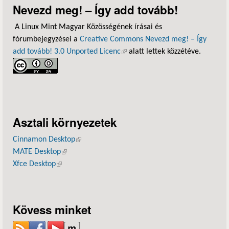
Nevezd meg! – Így add tovább!
A Linux Mint Magyar Közösségének írásai és
fórumbejegyzései a
Creative Commons Nevezd meg! – Így
add tovább! 3.0 Unported Licenc
(külső hivatkozás)
alatt lettek közzétéve.
Asztali környezetek
Cinnamon Desktop
(külső hivatkozás)
MATE Desktop
(külső hivatkozás)
Xfce Desktop
(külső hivatkozás)
Kövess minket