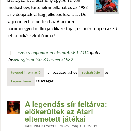
sivatagban. Az esemény egyszerre volt
médiashow, történelmi pillanat és az 1983-
as videojáték-válság jelképes lezárása. De
vajon miért temette el az Atari közel
háromnegyed millió játékkazettáját, és miért éppen az
E.T.
lett a bukás szimbóluma?
ezen a napon
történelem
retro
E.T.
2014
április
26
sivatag
temető
ás
80-as évek
1982
a hozzászóláshoz
és
további információ
a legendás sír feltárva: előkerültek az atari eltemetett ját
regisztráció
szükséges
bejelentkezés
A legendás sír feltárva:
előkerültek az Atari
eltemetett játékai
Beküldte
kami911
-
2025. máj. 03. 09:02