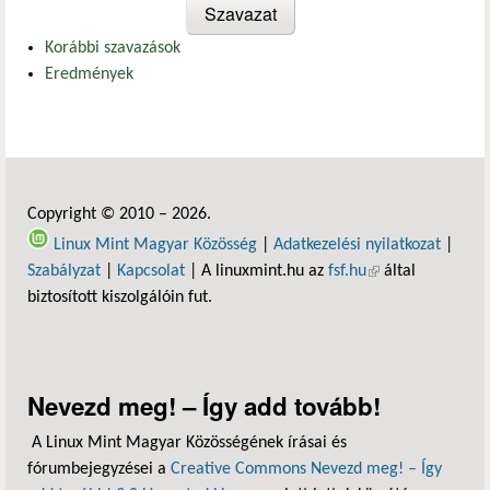
Korábbi szavazások
Eredmények
Copyright © 2010 – 2026.
Linux Mint Magyar Közösség
|
Adatkezelési nyilatkozat
|
Szabályzat
|
Kapcsolat
| A linuxmint.hu az
fsf.hu
(külső hivatkozás)
által
biztosított kiszolgálóin fut.
Nevezd meg! – Így add tovább!
A Linux Mint Magyar Közösségének írásai és
fórumbejegyzései a
Creative Commons Nevezd meg! – Így