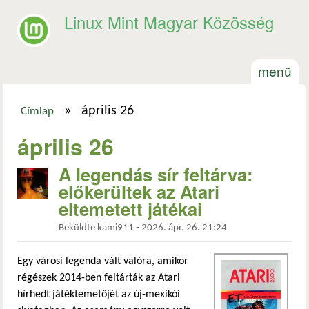
Ugrás a tartalomra
Linux Mint Magyar Közösség
menü
»
április 26
Címlap
Jelenlegi hely
április 26
A legendás sír feltárva:
előkerültek az Atari
eltemetett játékai
Beküldte
kami911
-
2026. ápr. 26. 21:24
Egy városi legenda vált valóra, amikor
régészek 2014-ben feltárták az Atari
hírhedt játéktemetőjét az új-mexikói