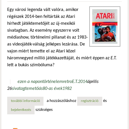
Egy városi legenda vált valóra, amikor
régészek 2014-ben feltárták az Atari
hírhedt játéktemetőjét az új-mexikói
sivatagban. Az esemény egyszerre volt
médiashow, történelmi pillanat és az 1983-
as videojáték-válság jelképes lezárása. De
vajon miért temette el az Atari közel
háromnegyed millió játékkazettáját, és miért éppen az
E.T.
lett a bukás szimbóluma?
ezen a napon
történelem
retro
E.T.
2014
április
26
sivatag
temető
ás
80-as évek
1982
a hozzászóláshoz
és
további információ
a legendás sír feltárva: előkerültek az atari eltemetett ját
regisztráció
szükséges
bejelentkezés