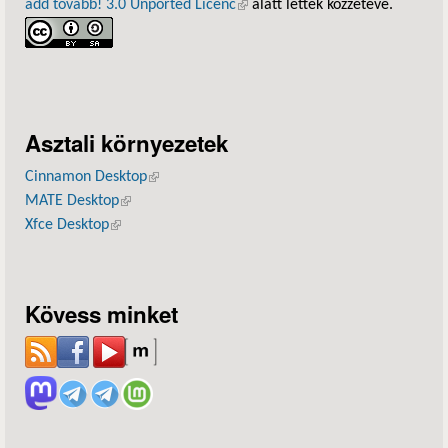
add tovább! 3.0 Unported Licenc
(külső hivatkozás)
alatt lettek közzétéve.
Asztali környezetek
Cinnamon Desktop
(külső hivatkozás)
MATE Desktop
(külső hivatkozás)
Xfce Desktop
(külső hivatkozás)
Kövess minket