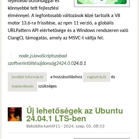
fejlettebb biztonsággal és
könnyebbé tett fejlesztési
élménnyel. A legfontosabb változások közé tartozik a V8
motor 13.6-ra frissítése, az npm 11 verzió, a globális
URLPattern API elérhetősége és a Windows rendszeren való
ClangCL támogatás, amely az MSVC-t váltja fel.
node.js
JavaScript
szabad
szoftver
letöltés
újdonság
24
24.0.0
24.0.1
a hozzászóláshoz
és
további információ
elhagyja az msvc-t, és clangcl-t alkalmaz windows alatt ta
regisztráció
szükséges
bejelentkezés
Új lehetőségek az Ubuntu
24.04.1 LTS-ben
Beküldte
kami911
-
2024. szep. 05. 08:53