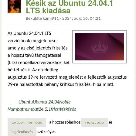
Késik az Ubuntu 24.04.1
LTS kiadása
Beküldte
kami911
-
2024. aug. 16. 04:21
Az Ubuntu 24.04.1 LTS
verziójának megjelenése,
amely az első jelentős frissítés
a hosszú távú támogatással
(LTS) rendelkező verziókhoz, két
héttel késik. Az eredetileg
augusztus 19-re tervezett megjelenést a fejlesztők augusztus
29-re halasztották néhány kritikus frissítési hiba miatt.
Ubuntu
Ubuntu 24.04
Noble
Numbat
numbat
24.0.1
frissítés
késés
a hozzászóláshoz
és
további információ
késik az ubuntu 24.04.1 lts kiadása tartalommal kapcsolat
regisztráció
szükséges
bejelentkezés