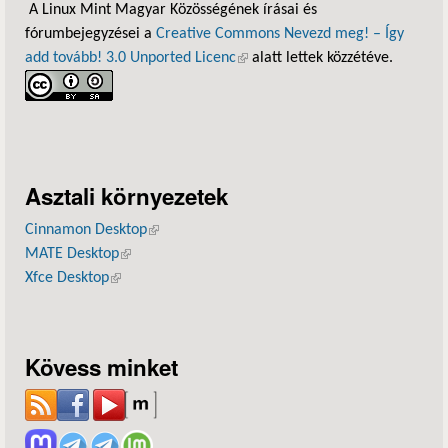
A Linux Mint Magyar Közösségének írásai és
fórumbejegyzései a
Creative Commons Nevezd meg! – Így
add tovább! 3.0 Unported Licenc
(külső hivatkozás)
alatt lettek közzétéve.
Asztali környezetek
Cinnamon Desktop
(külső hivatkozás)
MATE Desktop
(külső hivatkozás)
Xfce Desktop
(külső hivatkozás)
Kövess minket