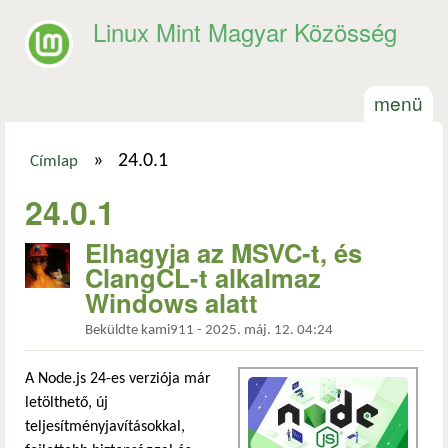
Ugrás a tartalomra
Linux Mint Magyar Közösség
menü
»
24.0.1
Címlap
Jelenlegi hely
24.0.1
Elhagyja az MSVC-t, és
ClangCL-t alkalmaz
Windows alatt
Beküldte
kami911
-
2025. máj. 12. 04:24
A Node.js 24-es verziója már
letölthető, új
teljesítményjavításokkal,