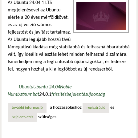
Az Ubuntu 24.04.1 LTS
megjelenésével az Ubuntu
elérte a 20 éves mérföldkövét,
és az új verzió számos
fejlesztést és javítást tartalmaz.
Az Ubuntu legújabb hosszú távú
támogatású kiadása még stabilabbá és felhasználóbarátabbá
vált, így ideális választás lehet minden felhasználó számára.
Ismerkedjen meg a legfontosabb újdonságokkal, és fedezze
fel, hogyan hozhatja ki a legtöbbet az új rendszerből.
Ubuntu
Ubuntu 24.04
Noble
Numbat
numbat
24.0.1
frissítés
bejelentés
újdonság
a hozzászóláshoz
és
további információ
új lehetőségek az ubuntu 24.04.1 lts-ben tartalommal kap
regisztráció
szükséges
bejelentkezés