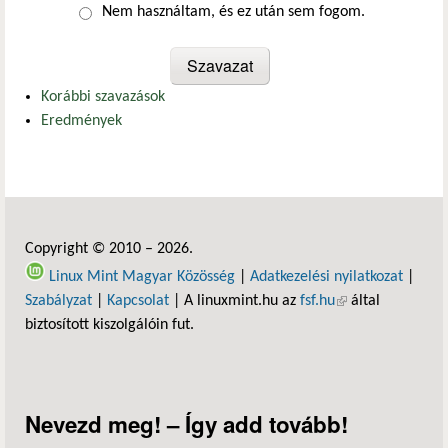
Nem használtam, és ez után sem fogom.
Korábbi szavazások
Eredmények
Copyright © 2010 – 2026.
Linux Mint Magyar Közösség
|
Adatkezelési nyilatkozat
|
Szabályzat
|
Kapcsolat
| A linuxmint.hu az
fsf.hu
(külső hivatkozás)
által
biztosított kiszolgálóin fut.
Nevezd meg! – Így add tovább!