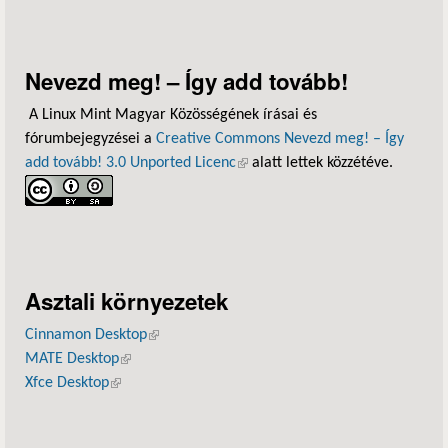
Nevezd meg! – Így add tovább!
A Linux Mint Magyar Közösségének írásai és
fórumbejegyzései a
Creative Commons Nevezd meg! – Így
add tovább! 3.0 Unported Licenc
(külső hivatkozás)
alatt lettek közzétéve.
Asztali környezetek
Cinnamon Desktop
(külső hivatkozás)
MATE Desktop
(külső hivatkozás)
Xfce Desktop
(külső hivatkozás)