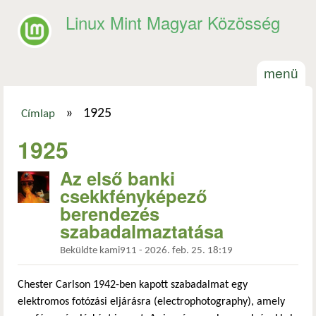
Ugrás a tartalomra
Linux Mint Magyar Közösség
menü
»
1925
Címlap
Jelenlegi hely
1925
Az első banki
csekkfényképező
berendezés
szabadalmaztatása
Beküldte
kami911
-
2026. feb. 25. 18:19
Chester Carlson 1942-ben kapott szabadalmat egy
elektromos fotózási eljárásra (electrophotography), amely