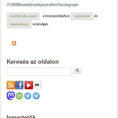
25
1925
Kodak
fényképezés
film
Checkograph
a hozzászóláshoz
és
további információ
az első banki csekkfényképező berendezés szabadalmaztat
regisztráció
szükséges
bejelentkezés
Keresés az oldalon
Keresés
Ismertetők