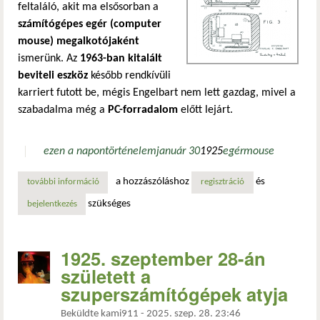
feltaláló, akit ma elsősorban a
számítógépes egér (computer
mouse) megalkotójaként
ismerünk. Az
1963-ban kitalált
beviteli eszköz
később rendkívüli
karriert futott be, mégis Engelbart nem lett gazdag, mivel a
szabadalma még a
PC-forradalom
előtt lejárt.
ezen a napon
történelem
január 30
1925
egér
mouse
a hozzászóláshoz
és
további információ
douglas engelbart és az egér megszületése tartalommal ka
regisztráció
szükséges
bejelentkezés
1925. szeptember 28-án
született a
szuperszámítógépek atyja
Beküldte
kami911
-
2025. szep. 28. 23:46