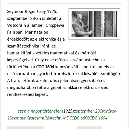
Seymour Roger Cray 1925.
szeptember 28-án született a
Wisconsin állambeli Chippewa
Fallsban. Már fiatalon
érdeklődött az elektronika és a
számítástechnika iránt, és
hamar kitűnt kivételes matematikai és mérnöki
képességeivel.
Cray neve először a számítástechnika
történetében a
CDC 1604
kapcsán vált ismertté, amely az
első sorozatban gyártott tranzisztorokkal készülő számítógép.
A tranzisztorok alkalmazása jelentősen gyorsabbá és
megbízhatóbbá tette a gépet az akkori elektroncsöves
rendszerekhez képest.
ezen a napon
történelem
1925
szeptember 28
Cray
Cray-
1
Seymour Cray
számítástechnika
DC
CDC 6600
CDC 1604