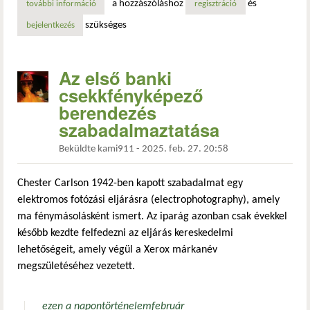
a hozzászóláshoz
és
további információ
1925. szeptember 28-án született a szuperszámítógépek at
regisztráció
szükséges
bejelentkezés
Az első banki
csekkfényképező
berendezés
szabadalmaztatása
Beküldte
kami911
-
2025. feb. 27. 20:58
Chester Carlson 1942-ben kapott szabadalmat egy
elektromos fotózási eljárásra (electrophotography), amely
ma fénymásolásként ismert. Az iparág azonban csak évekkel
később kezdte felfedezni az eljárás kereskedelmi
lehetőségeit, amely végül a Xerox márkanév
megszületéséhez vezetett.
ezen a napon
történelem
február