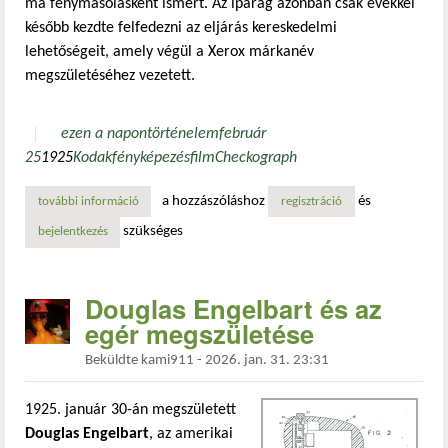
ma fénymásolásként ismert. Az iparág azonban csak évekkel
később kezdte felfedezni az eljárás kereskedelmi
lehetőségeit, amely végül a Xerox márkanév
megszületéséhez vezetett.
ezen a napon
történelem
február
25
1925
Kodak
fényképezés
film
Checkograph
a hozzászóláshoz
és
további információ
az első banki csekkfényképező berendezés szabadalmaztat
regisztráció
szükséges
bejelentkezés
Douglas Engelbart és az
egér megszületése
Beküldte
kami911
-
2026. jan. 31. 23:31
1925. január 30-án megszületett
Douglas Engelbart
, az amerikai