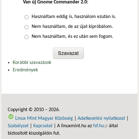
Van új Gnome Commander 2.0:
Választások
Használtam eddig is, használom ezután is.
Nem használtam, de az újat kipróbálom.
Nem használtam, és ez után sem fogom.
Korábbi szavazások
Eredmények
Copyright © 2010 – 2026.
Linux Mint Magyar Közösség
|
Adatkezelési nyilatkozat
|
Szabályzat
|
Kapcsolat
| A linuxmint.hu az
fsf.hu
(külső hivatkozás)
által
biztosított kiszolgálóin fut.