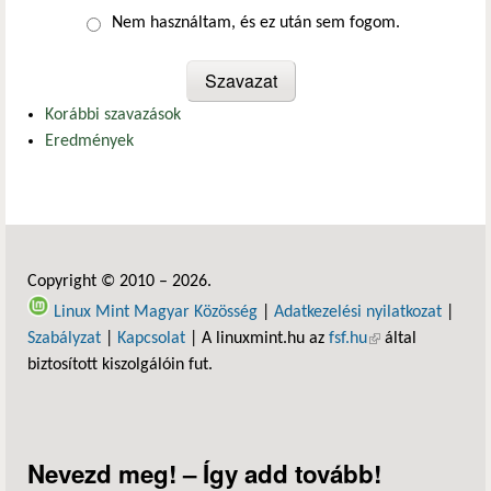
Nem használtam, és ez után sem fogom.
Korábbi szavazások
Eredmények
Copyright © 2010 – 2026.
Linux Mint Magyar Közösség
|
Adatkezelési nyilatkozat
|
Szabályzat
|
Kapcsolat
| A linuxmint.hu az
fsf.hu
(külső hivatkozás)
által
biztosított kiszolgálóin fut.
Nevezd meg! – Így add tovább!