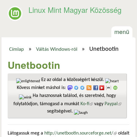
Ugrás a tartalomra
Linux Mint Magyar Közösség
menü
»
»
Unetbootin
Címlap
Váltás Windows-ról
Jelenlegi hely
Unetbootin
Ez az oldal a közösségért készül.
Kövess minket máshol is:
Ha hasznosnak találod, és szeretnéd, hogy
folytatódjon, támogasd a munkát
Ko-fi
(külső hivatkozás)
vagy
Paypal
(külső
segítségével.
hivatkozá
Látogassuk meg a
http://unetbootin.sourceforge.net/
(külső
oldalt