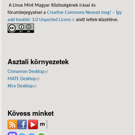
A Linux Mint Magyar Közösségének írásai és
fórumbejegyzései a
Creative Commons Nevezd meg! – Így
add tovább! 3.0 Unported Licenc
(külső hivatkozás)
alatt lettek közzétéve.
Asztali környezetek
Cinnamon Desktop
(külső hivatkozás)
MATE Desktop
(külső hivatkozás)
Xfce Desktop
(külső hivatkozás)
Kövess minket