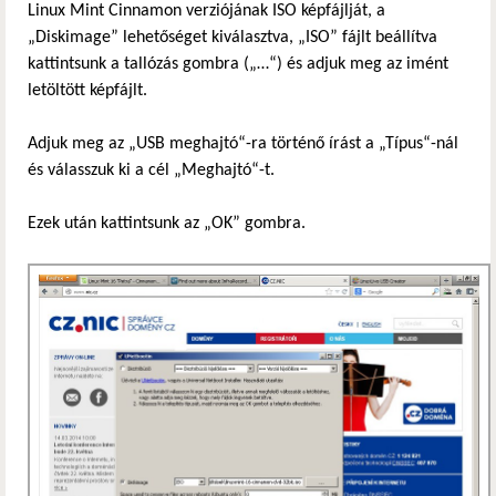
Linux Mint Cinnamon verziójának ISO képfájlját, a
„Diskimage” lehetőséget kiválasztva, „ISO” fájlt beállítva
kattintsunk a tallózás gombra („…“) és adjuk meg az imént
letöltött képfájlt.
Adjuk meg az „USB meghajtó“-ra történő írást a „Típus“-nál
és válasszuk ki a cél „Meghajtó“-t.
Ezek után kattintsunk az „OK” gombra.