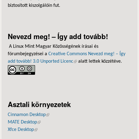
biztosított kiszolgálóin fut.
Nevezd meg! – Így add tovább!
A Linux Mint Magyar Közösségének írásai és
fórumbejegyzései a
Creative Commons Nevezd meg! – Így
add tovább! 3.0 Unported Licenc
(külső hivatkozás)
alatt lettek közzétéve.
Asztali környezetek
Cinnamon Desktop
(külső hivatkozás)
MATE Desktop
(külső hivatkozás)
Xfce Desktop
(külső hivatkozás)