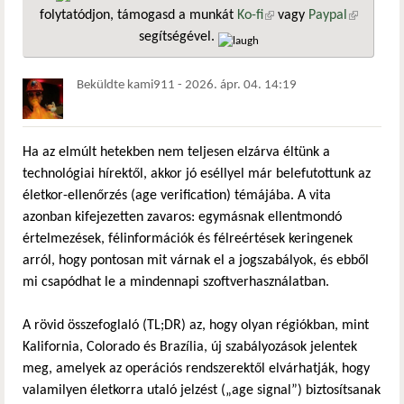
folytatódjon, támogasd a munkát
Ko-fi
(külső hivatkozás)
vagy
Paypal
(külső
segítségével.
hivatkozá
Beküldte
kami911
-
2026. ápr. 04. 14:19
Ha az elmúlt hetekben nem teljesen elzárva éltünk a
technológiai hírektől, akkor jó eséllyel már belefutottunk az
életkor-ellenőrzés (age verification) témájába. A vita
azonban kifejezetten zavaros: egymásnak ellentmondó
értelmezések, félinformációk és félreértések keringenek
arról, hogy pontosan mit várnak el a jogszabályok, és ebből
mi csapódhat le a mindennapi szoftverhasználatban.
A rövid összefoglaló (TL;DR) az, hogy olyan régiókban, mint
Kalifornia, Colorado és Brazília, új szabályozások jelentek
meg, amelyek az operációs rendszerektől elvárhatják, hogy
valamilyen életkorra utaló jelzést („age signal”) biztosítsanak