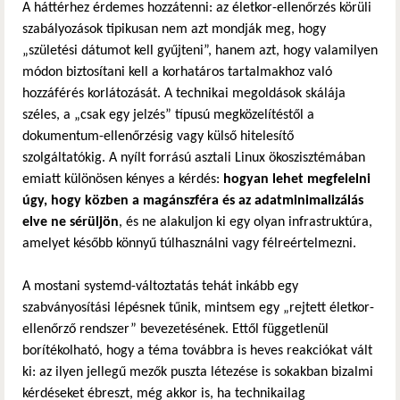
A háttérhez érdemes hozzátenni: az életkor-ellenőrzés körüli
szabályozások tipikusan nem azt mondják meg, hogy
„születési dátumot kell gyűjteni”, hanem azt, hogy valamilyen
módon biztosítani kell a korhatáros tartalmakhoz való
hozzáférés korlátozását. A technikai megoldások skálája
széles, a „csak egy jelzés” típusú megközelítéstől a
dokumentum-ellenőrzésig vagy külső hitelesítő
szolgáltatókig. A nyílt forrású asztali Linux ökoszisztémában
emiatt különösen kényes a kérdés:
hogyan lehet megfelelni
úgy, hogy közben a magánszféra és az adatminimalizálás
elve ne sérüljön
, és ne alakuljon ki egy olyan infrastruktúra,
amelyet később könnyű túlhasználni vagy félreértelmezni.
A mostani systemd-változtatás tehát inkább egy
szabványosítási lépésnek tűnik, mintsem egy „rejtett életkor-
ellenőrző rendszer” bevezetésének. Ettől függetlenül
borítékolható, hogy a téma továbbra is heves reakciókat vált
ki: az ilyen jellegű mezők puszta létezése is sokakban bizalmi
kérdéseket ébreszt, még akkor is, ha technikailag