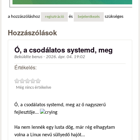
a hozzászóláshoz
és
szükséges
regisztráció
bejelentkezés
Hozzászólások
Ó, a csodálatos systemd, meg
Beküldte
berus
-
2026. ápr. 04. 19:02
Értékelés:
Még nincs értékelve
Ó, a csodálatos systemd, meg az ő nagyszerű
fejlesztője...
Ha nem lennék egy lusta dög, már rég elhagytam
volna a Linux nevű süllyedő hajót...