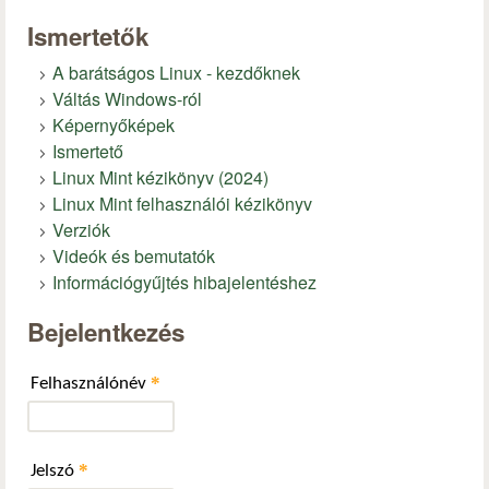
Ismertetők
A barátságos Linux - kezdőknek
Váltás Windows-ról
Képernyőképek
Ismertető
Linux Mint kézikönyv (2024)
Linux Mint felhasználói kézikönyv
Verziók
Videók és bemutatók
Információgyűjtés hibajelentéshez
Bejelentkezés
*
Felhasználónév
*
Jelszó