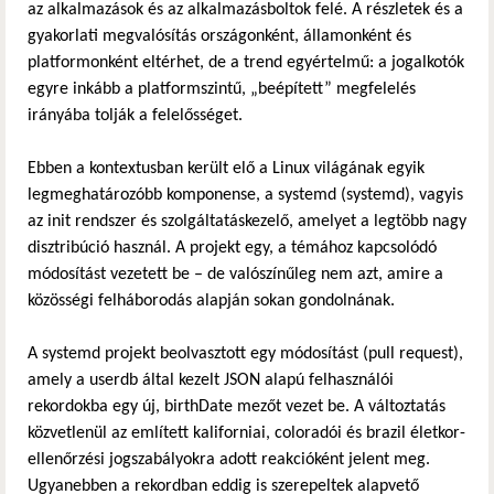
az alkalmazások és az alkalmazásboltok felé. A részletek és a
gyakorlati megvalósítás országonként, államonként és
platformonként eltérhet, de a trend egyértelmű: a jogalkotók
egyre inkább a platformszintű, „beépített” megfelelés
irányába tolják a felelősséget.
Ebben a kontextusban került elő a Linux világának egyik
legmeghatározóbb komponense, a systemd (systemd), vagyis
az init rendszer és szolgáltatáskezelő, amelyet a legtöbb nagy
disztribúció használ. A projekt egy, a témához kapcsolódó
módosítást vezetett be – de valószínűleg nem azt, amire a
közösségi felháborodás alapján sokan gondolnának.
A systemd projekt beolvasztott egy módosítást (pull request),
amely a userdb által kezelt JSON alapú felhasználói
rekordokba egy új, birthDate mezőt vezet be. A változtatás
közvetlenül az említett kaliforniai, coloradói és brazil életkor-
ellenőrzési jogszabályokra adott reakcióként jelent meg.
Ugyanebben a rekordban eddig is szerepeltek alapvető