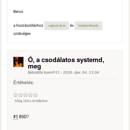
Berus
a hozzászóláshoz
és
regisztráció
bejelentkezés
szükséges
Ó, a csodálatos systemd,
meg
Beküldte
kami911
-
2026. ápr. 04. 21:04
Értékelés:
Még nincs értékelve
#1
BSD?