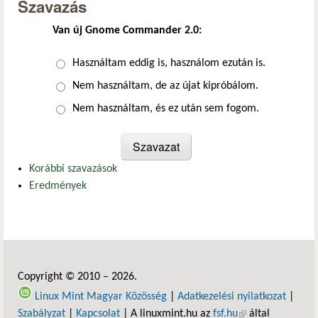
Szavazás
Van új Gnome Commander 2.0:
Választások
Használtam eddig is, használom ezután is.
Nem használtam, de az újat kipróbálom.
Nem használtam, és ez után sem fogom.
Korábbi szavazások
Eredmények
Copyright © 2010 – 2026.
Linux Mint Magyar Közösség
|
Adatkezelési nyilatkozat
|
Szabályzat
|
Kapcsolat
| A linuxmint.hu az
fsf.hu
(külső hivatkozás)
által