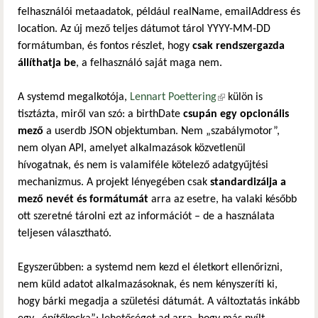
felhasználói metaadatok, például realName, emailAddress és
location. Az új mező teljes dátumot tárol YYYY-MM-DD
formátumban, és fontos részlet, hogy
csak rendszergazda
állíthatja be
, a felhasználó saját maga nem.
A systemd megalkotója,
Lennart Poettering
(külső hivatkozás)
külön is
tisztázta, miről van szó: a birthDate
csupán egy opcionális
mező
a userdb JSON objektumban. Nem „szabálymotor”,
nem olyan API, amelyet alkalmazások közvetlenül
hívogatnak, és nem is valamiféle kötelező adatgyűjtési
mechanizmus. A projekt lényegében csak
standardizálja a
mező nevét és formátumát
arra az esetre, ha valaki később
ott szeretné tárolni ezt az információt – de a használata
teljesen választható.
Egyszerűbben: a systemd nem kezd el életkort ellenőrizni,
nem küld adatot alkalmazásoknak, és nem kényszeríti ki,
hogy bárki megadja a születési dátumát. A változtatás inkább