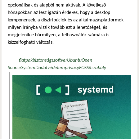
opcionálisak és alapból nem aktívak. A következő
hónapokban az lesz igazán érdekes, hogy a desktop
komponensek, a disztribúciók és az alkalmazásplatformok
milyen irányba viszik tovább ezt a lehetőséget, és
megjelenik-e bármilyen, a felhasználók számára is
kézzelfogható változás.
flatpak
biztonság
szoftver
Ubuntu
Open
Source
SystemD
adatvédelem
privacy
FOSS
it
szabály