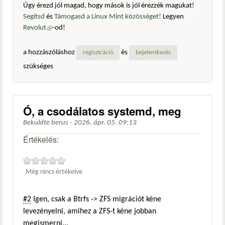
Úgy érezd jól magad, hogy mások is jól érezzék magukat!
Segítsd
és
Támogasd a Linux Mint közösséget!
Legyen
Revolut
(külső hivatkozás)
-od!
a hozzászóláshoz
és
regisztráció
bejelentkezés
szükséges
Ó, a csodálatos systemd, meg
Beküldte
berus
-
2026. ápr. 05. 09:13
Értékelés:
Még nincs értékelve
#2
Igen, csak a Btrfs -> ZFS migrációt kéne
levezényelni, amihez a ZFS-t kéne jobban
megismerni...