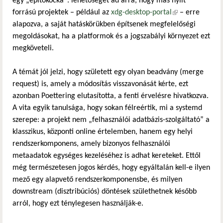
egy „építőkocka”: lehetőséget ad arra, hogy más nyílt
forrású projektek – például az
xdg-desktop-portal
(külső
– erre
alapozva, a saját hatáskörükben építsenek megfelelőségi
hivatkozás)
megoldásokat, ha a platformok és a jogszabályi környezet ezt
megköveteli.
A témát jól jelzi, hogy született egy olyan beadvány (merge
request) is, amely a módosítás visszavonását kérte, ezt
azonban Poettering elutasította, a fenti érvelésre hivatkozva.
A vita egyik tanulsága, hogy sokan félreértik, mi a systemd
szerepe: a projekt nem „felhasználói adatbázis-szolgáltató” a
klasszikus, központi online értelemben, hanem egy helyi
rendszerkomponens, amely bizonyos felhasználói
metaadatok egységes kezeléséhez is adhat kereteket. Ettől
még természetesen jogos kérdés, hogy egyáltalán kell-e ilyen
mező egy alapvető rendszerkomponensbe, és milyen
downstream (disztribúciós) döntések születhetnek később
arról, hogy ezt ténylegesen használják-e.