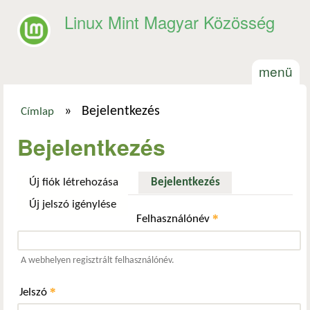
Ugrás a tartalomra
Linux Mint Magyar Közösség
menü
»
Bejelentkezés
Címlap
Jelenlegi hely
Bejelentkezés
Új fiók létrehozása
Bejelentkezés
(aktív fül)
Új jelszó igénylése
*
Felhasználónév
A webhelyen regisztrált felhasználónév.
*
Jelszó