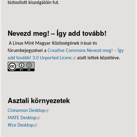
biztosított kiszolgálóin fut.
Nevezd meg! – Így add tovább!
A Linux Mint Magyar Közösségének írásai és
fórumbejegyzései a
Creative Commons Nevezd meg! – Így
add tovább! 3.0 Unported Licenc
(külső hivatkozás)
alatt lettek közzétéve.
Asztali környezetek
Cinnamon Desktop
(külső hivatkozás)
MATE Desktop
(külső hivatkozás)
Xfce Desktop
(külső hivatkozás)