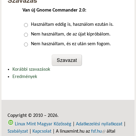
Szavazás
Van új Gnome Commander 2.0:
Választások
Használtam eddig is, használom ezután is.
Nem használtam, de az újat kipróbálom.
Nem használtam, és ez után sem fogom.
Korábbi szavazások
Eredmények
Copyright © 2010 – 2026.
Linux Mint Magyar Közösség
|
Adatkezelési nyilatkozat
|
Szabályzat
|
Kapcsolat
| A linuxmint.hu az
fsf.hu
(külső hivatkozás)
által