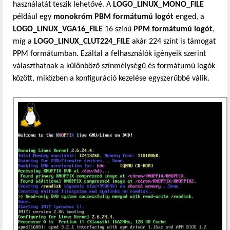
használatát teszik lehetővé. A
LOGO_LINUX_MONO_FILE
például egy
monokróm PBM formátumú logót
enged, a
LOGO_LINUX_VGA16_FILE
16 színű
PPM formátumú logót
,
míg a
LOGO_LINUX_CLUT224_FILE
akár 224 színt is támogat
PPM formátumban. Ezáltal a felhasználók igényeik szerint
választhatnak a különböző színmélységű és formátumú logók
között, miközben a konfiguráció kezelése egyszerűbbé válik.