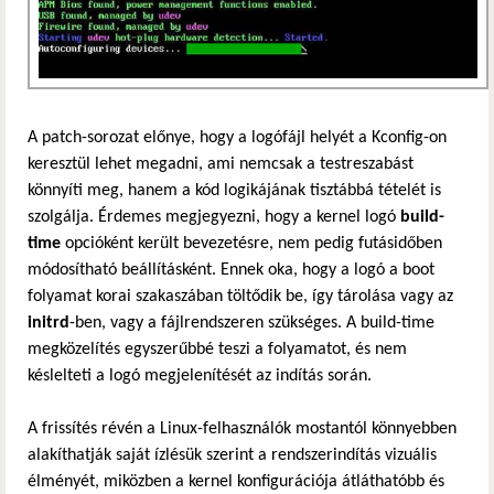
A patch-sorozat előnye, hogy a logófájl helyét a Kconfig-on
keresztül lehet megadni, ami nemcsak a testreszabást
könnyíti meg, hanem a kód logikájának tisztábbá tételét is
szolgálja. Érdemes megjegyezni, hogy a kernel logó
build-
time
opcióként került bevezetésre, nem pedig futásidőben
módosítható beállításként. Ennek oka, hogy a logó a boot
folyamat korai szakaszában töltődik be, így tárolása vagy az
initrd
-ben, vagy a fájlrendszeren szükséges. A build-time
megközelítés egyszerűbbé teszi a folyamatot, és nem
késlelteti a logó megjelenítését az indítás során.
A frissítés révén a Linux-felhasználók mostantól könnyebben
alakíthatják saját ízlésük szerint a rendszerindítás vizuális
élményét, miközben a kernel konfigurációja átláthatóbb és