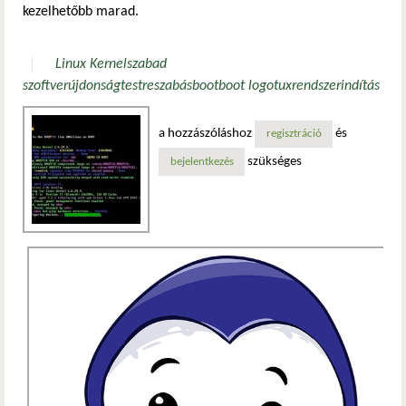
kezelhetőbb marad.
Linux Kernel
szabad
szoftver
újdonság
testreszabás
boot
boot logo
tux
rendszerindítás
a hozzászóláshoz
és
regisztráció
szükséges
bejelentkezés