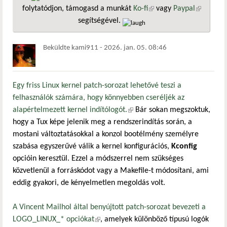
folytatódjon, támogasd a munkát
Ko-fi
(külső hivatkozás)
vagy
Paypal
(külső
segítségével.
hivatkozá
Beküldte
kami911
-
2026. jan. 05. 08:46
Egy friss Linux kernel patch-sorozat lehetővé teszi a
felhasználók számára, hogy könnyebben cseréljék az
alapértelmezett kernel indítólogót.
(külső hivatkozás)
Bár sokan megszoktuk,
hogy a Tux képe jelenik meg a rendszerindítás során, a
mostani változtatásokkal a konzol bootélmény személyre
szabása egyszerűvé válik a kernel konfigurációs,
Kconfig
opcióin keresztül. Ezzel a módszerrel nem szükséges
közvetlenül a forráskódot vagy a Makefile-t módosítani, ami
eddig gyakori, de kényelmetlen megoldás volt.
A Vincent Mailhol által benyújtott patch-sorozat bevezeti a
LOGO_LINUX_* opciókat
(külső hivatkozás)
, amelyek különböző típusú logók