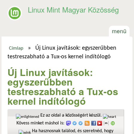
Ugrás a tartalomra
Linux Mint Magyar Közösség
menü
»
Új Linux javítások: egyszerűbben
Címlap
Jelenlegi hely
testreszabható a Tux-os kernel indítólogó
Új Linux javítások:
egyszerűbben
testreszabható a Tux-os
kernel indítólogó
Ez az oldal a közösségért készül.
Kövess minket máshol is:
Ha hasznosnak találod, és szeretnéd, hogy