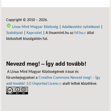
Copyright © 2010 – 2026.
Linux Mint Magyar Közösség
|
Adatkezelési nyilatkozat
|
Szabályzat
|
Kapcsolat
| A linuxmint.hu az
fsf.hu
(külső hivatkozás)
által
biztosított kiszolgálóin fut.
Nevezd meg! – Így add tovább!
A Linux Mint Magyar Közösségének írásai és
fórumbejegyzései a
Creative Commons Nevezd meg! – Így
add tovább! 3.0 Unported Licenc
(külső hivatkozás)
alatt lettek közzétéve.