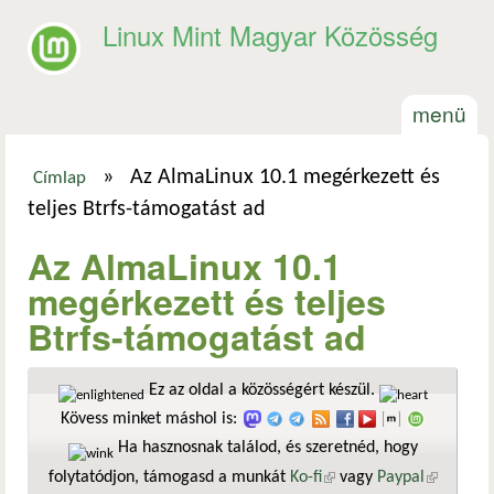
Ugrás a tartalomra
Linux Mint Magyar Közösség
menü
»
Az AlmaLinux 10.1 megérkezett és
Címlap
Jelenlegi hely
teljes Btrfs-támogatást ad
Az AlmaLinux 10.1
megérkezett és teljes
Btrfs-támogatást ad
Ez az oldal a közösségért készül.
Kövess minket máshol is:
Ha hasznosnak találod, és szeretnéd, hogy
folytatódjon, támogasd a munkát
Ko-fi
(külső hivatkozás)
vagy
Paypal
(külső