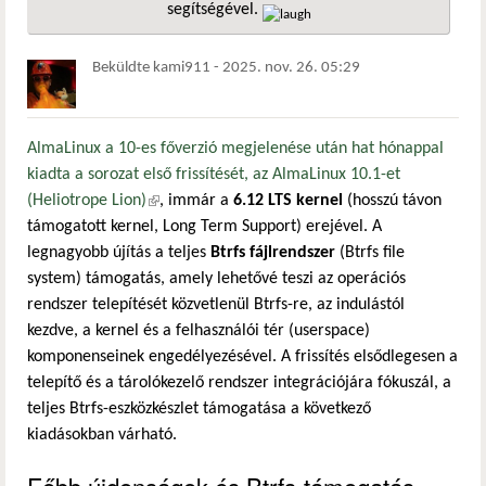
segítségével.
hivatkozá
Beküldte
kami911
-
2025. nov. 26. 05:29
AlmaLinux a 10-es főverzió megjelenése után hat hónappal
kiadta a sorozat első frissítését, az AlmaLinux 10.1-et
(Heliotrope Lion)
(külső hivatkozás)
, immár a
6.12 LTS kernel
(hosszú távon
támogatott kernel, Long Term Support) erejével. A
legnagyobb újítás a teljes
Btrfs fájlrendszer
(Btrfs file
system) támogatás, amely lehetővé teszi az operációs
rendszer telepítését közvetlenül Btrfs-re, az indulástól
kezdve, a kernel és a felhasználói tér (userspace)
komponenseinek engedélyezésével. A frissítés elsődlegesen a
telepítő és a tárolókezelő rendszer integrációjára fókuszál, a
teljes Btrfs-eszközkészlet támogatása a következő
kiadásokban várható.
Főbb újdonságok és Btrfs-támogatás