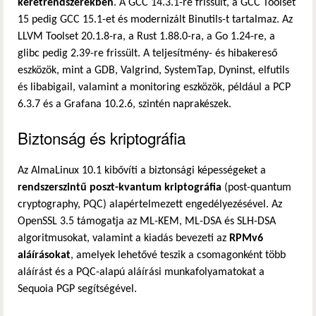
keretrendszerekben
. A GCC 14.3.1-re frissült, a GCC Toolset
15 pedig GCC 15.1-et és modernizált Binutils-t tartalmaz. Az
LLVM Toolset 20.1.8-ra, a Rust 1.88.0-ra, a Go 1.24-re, a
glibc pedig 2.39-re frissült. A teljesítmény- és hibakereső
eszközök, mint a GDB, Valgrind, SystemTap, Dyninst, elfutils
és libabigail, valamint a monitoring eszközök, például a PCP
6.3.7 és a Grafana 10.2.6, szintén naprakészek.
Biztonság és kriptográfia
Az AlmaLinux 10.1 kibővíti a biztonsági képességeket a
rendszerszintű poszt-kvantum kriptográfia
(post-quantum
cryptography, PQC) alapértelmezett engedélyezésével. Az
OpenSSL 3.5 támogatja az ML-KEM, ML-DSA és SLH-DSA
algoritmusokat, valamint a kiadás bevezeti az
RPMv6
aláírásokat
, amelyek lehetővé teszik a csomagonként több
aláírást és a PQC-alapú aláírási munkafolyamatokat a
Sequoia PGP segítségével.