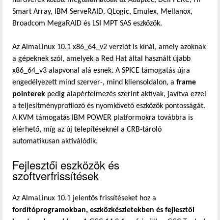
Smart Array, IBM ServeRAID, QLogic, Emulex, Mellanox,
Broadcom MegaRAID és LSI MPT SAS eszközök.
Az AlmaLinux 10.1 x86_64_v2 verziót is kínál, amely azoknak
a gépeknek szól, amelyek a Red Hat által használt újabb
x86_64_v3 alapvonal alá esnek. A SPICE támogatás újra
engedélyezett mind szerver-, mind kliensoldalon, a
frame
pointerek
pedig alapértelmezés szerint aktívak, javítva ezzel
a teljesítményprofilozó és nyomkövető eszközök pontosságát.
A KVM támogatás IBM POWER platformokra továbbra is
elérhető, míg az új telepítéseknél a CRB-tároló
automatikusan aktiválódik.
Fejlesztői eszközök és
szoftverfrissítések
Az AlmaLinux 10.1 jelentős frissítéseket hoz a
fordítóprogramokban, eszközkészletekben és fejlesztői