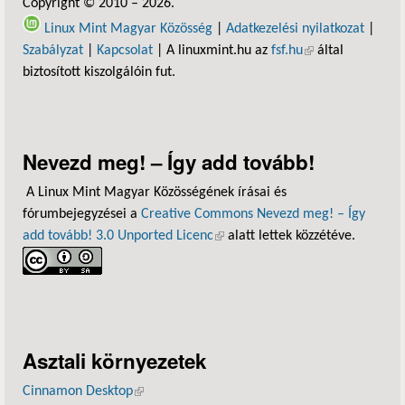
Copyright © 2010 – 2026.
Linux Mint Magyar Közösség
|
Adatkezelési nyilatkozat
|
Szabályzat
|
Kapcsolat
| A linuxmint.hu az
fsf.hu
(külső hivatkozás)
által
biztosított kiszolgálóin fut.
Nevezd meg! – Így add tovább!
A Linux Mint Magyar Közösségének írásai és
fórumbejegyzései a
Creative Commons Nevezd meg! – Így
add tovább! 3.0 Unported Licenc
(külső hivatkozás)
alatt lettek közzétéve.
Asztali környezetek
Cinnamon Desktop
(külső hivatkozás)