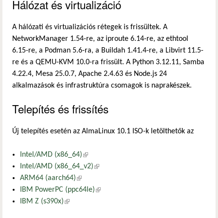
Hálózat és virtualizáció
A hálózati és virtualizációs rétegek is frissültek. A
NetworkManager 1.54-re, az iproute 6.14-re, az ethtool
6.15-re, a Podman 5.6-ra, a Buildah 1.41.4-re, a Libvirt 11.5-
re és a QEMU-KVM 10.0-ra frissült. A Python 3.12.11, Samba
4.22.4, Mesa 25.0.7, Apache 2.4.63 és Node.js 24
alkalmazások és infrastruktúra csomagok is naprakészek.
Telepítés és frissítés
Új telepítés esetén az AlmaLinux 10.1 ISO-k letölthetők az
Intel/AMD (x86_64)
(külső hivatkozás)
Intel/AMD (x86_64_v2)
(külső hivatkozás)
ARM64 (aarch64)
(külső hivatkozás)
IBM PowerPC (ppc64le)
(külső hivatkozás)
IBM Z (s390x)
(külső hivatkozás)