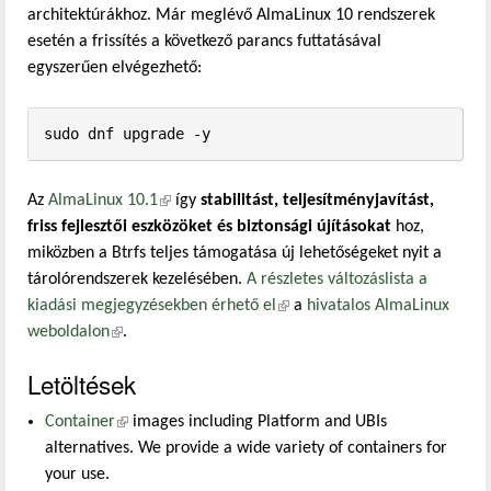
architektúrákhoz. Már meglévő AlmaLinux 10 rendszerek
esetén a frissítés a következő parancs futtatásával
egyszerűen elvégezhető:
Az
AlmaLinux 10.1
(külső hivatkozás)
így
stabilitást, teljesítményjavítást,
friss fejlesztői eszközöket és biztonsági újításokat
hoz,
miközben a Btrfs teljes támogatása új lehetőségeket nyit a
tárolórendszerek kezelésében.
A részletes változáslista a
kiadási megjegyzésekben érhető el
(külső hivatkozás)
a
hivatalos AlmaLinux
weboldalon
(külső hivatkozás)
.
Letöltések
Container
(külső hivatkozás)
images including Platform and UBIs
alternatives. We provide a wide variety of containers for
your use.