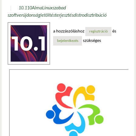
10.1
10
AlmaLinux
szabad
szoftver
újdonság
letöltés
terjesztés
distro
disztribúció
a hozzászóláshoz
és
regisztráció
szükséges
bejelentkezés