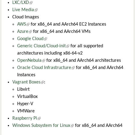
LXC/LXD
(külső hivatkozás)
Live Media
(külső hivatkozás)
Cloud Images
AWS
(külső hivatkozás)
for x86_64 and AArch64 EC2 Instances
Azure
(külső hivatkozás)
for x86_64 and AArch64 VMs
Google Cloud
(külső hivatkozás)
Generic Cloud/Cloud-init
(külső hivatkozás)
for all supported
architectures including x86-64-v2
OpenNebula
(külső hivatkozás)
for x86_64 and AArch64 architectures
Oracle Cloud Infrastructure
(külső hivatkozás)
for x86_64 and AArch64
Instances
Vagrant Boxes
(külső hivatkozás)
:
Libvirt
VirtualBox
Hyper-V
VMWare
Raspberry Pi
(külső hivatkozás)
Windows Subsystem for Linux
(külső hivatkozás)
for x86_64 and AArch64