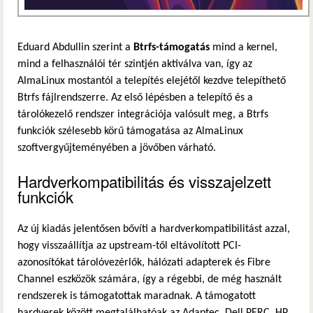
Eduard Abdullin szerint a
Btrfs-támogatás
mind a kernel,
mind a felhasználói tér szintjén aktiválva van, így az
AlmaLinux mostantól a telepítés elejétől kezdve telepíthető
Btrfs fájlrendszerre. Az első lépésben a telepítő és a
tárolókezelő rendszer integrációja valósult meg, a Btrfs
funkciók szélesebb körű támogatása az AlmaLinux
szoftvergyűjteményében a jövőben várható.
Hardverkompatibilitás és visszajelzett
funkciók
Az új kiadás jelentősen bővíti a hardverkompatibilitást azzal,
hogy visszaállítja az upstream-től eltávolított PCI-
azonosítókat tárolóvezérlők, hálózati adapterek és Fibre
Channel eszközök számára, így a régebbi, de még használt
rendszerek is támogatottak maradnak. A támogatott
hardverek között megtalálhatóak az Adaptec, Dell PERC, HP