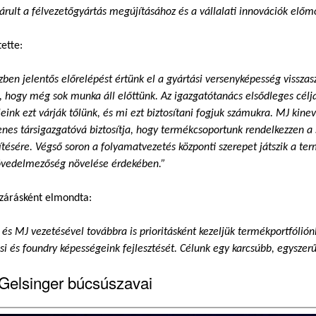
árult a félvezetőgyártás megújításához és a vállalati innovációk előm
ette:
ben jelentős előrelépést értünk el a gyártási versenyképesség visszas
, hogy még sok munka áll előttünk. Az igazgatótanács elsődleges célj
eink ezt várják tőlünk, és mi ezt biztosítani fogjuk számukra. MJ kine
enes társigazgatóvá biztosítja, hogy termékcsoportunk rendelkezzen a
ítésére. Végső soron a folyamatvezetés központi szerepet játszik a t
jövedelmezőség növelése érdekében.”
 zárásként elmondta:
és MJ vezetésével továbbra is prioritásként kezeljük termékportfólión
si és foundry képességeink fejlesztését. Célunk egy karcsúbb, egyszerű
 Gelsinger búcsúszavai