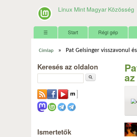
Linux Mint Magyar Közösség
Főmenü
☰
Start
Régi gép
»
Pat Gelsinger visszavonul és
Címlap
Jelenlegi hely
Pa
Keresés az oldalon
az
Keresés
Ismertetők