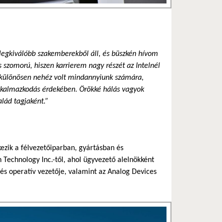
 legkiválóbb szakemberekből áll, és büszkén hívom
szomorú, hiszen karrierem nagy részét az Intelnél
év különösen nehéz volt mindannyiunk számára,
alkalmazkodás érdekében. Örökké hálás vagyok
alád tagjaként.”
kezik a félvezetőiparban, gyártásban és
 Technology Inc.-től, ahol ügyvezető alelnökként
és operatív vezetője, valamint az Analog Devices