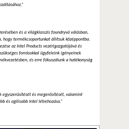
ozdításához.”
zerésében és a világklasszis foundryvá válásban,
a, hogy termékcsoportunkat állítsuk középpontba.
vezése az Intel Products vezérigazgatójává és
 szükséges forrásokkal ügyfeleink igényeinek
ermékvezetésben, és erre fókuszálunk a hatékonyság
k egyszerűsítését és megerősítését, valamint
bb és agilisabb Intel létrehozása.”