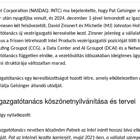
el Corporation (NASDAQ: INTC) ma bejelentette, hogy Pat Gelsinger 
r után nyugdíjba vonult, és 2024. december 1-jével lemondott az igazg
enesen két felsővezetőt, David Zinsnert és Michelle (MJ) Johnston Hol
tótanács új vezérigazgató keresésébe kezd. Zinsner jelenleg a vállala
us a frissen létrehozott Intel Products vezérigazgatói pozícióját tölti
ing Groupot (CCG), a Data Center and AI Groupot (DCAI) és a Netwo
tótanács független elnöke, a vezetőváltás időszakában ideiglenes ügyv
si struktúrája változatlan marad.
zgatótanács egy keresőbizottságot hozott létre, amely elkötelezetten
álja Gelsinger állandó utódját.
gazgatótanács köszönetnyilvánítása és tervei
így nyilatkozott:
azgatótanács nevében köszönöm Patnek az Intel iránti hosszú távú elk
át. Pat az Intelnél kezdte karrierjét, majd 2021-ben, a vállalat szempo