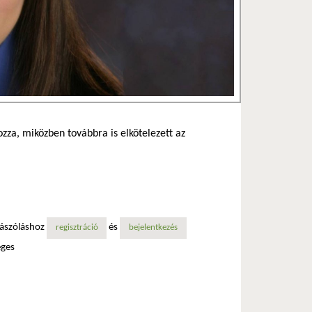
yozza, miközben továbbra is elkötelezett az
zászóláshoz
és
regisztráció
bejelentkezés
éges