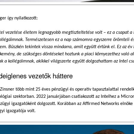
ger így nyilatkozott:
tel vezetése életem legnagyobb megtiszteltetése volt – ez a csapat a
ollégáimnak. Természetesen ez a nap számomra egyszerre örömteli és 
tem. Büszkén tekintek vissza mindarra, amit együtt értünk el. Ez az 
kemény, de szükséges döntéseket hoztunk a piaci környezethez való 
k a kollégáimnak, akikkel világszerte együtt dolgozhattam az Intel cs
deiglenes vezetők háttere
Zinsner több mint 25 éves pénzügyi és operatív tapasztalattal rendel
lógiai szektorban. 2022 januárjában csatlakozott az Intelhez a Micron
zügyi igazgatóként dolgozott. Korábban az Affirmed Networks elnöke 
yi igazgatója volt.