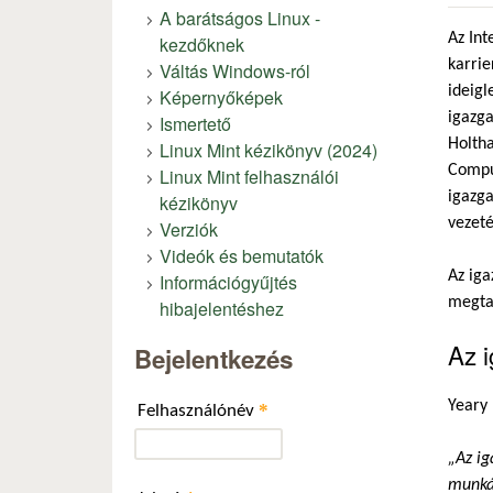
A barátságos Linux -
Az Int
kezdőknek
karrie
Váltás Windows-ról
ideigl
Képernyőképek
igazga
Ismertető
Holtha
Linux Mint kézikönyv (2024)
Comput
Linux Mint felhasználói
igazga
kézikönyv
vezeté
Verziók
Videók és bemutatók
Az iga
Információgyűjtés
megtal
hibajelentéshez
Az i
Bejelentkezés
Yeary 
*
Felhasználónév
„Az ig
munkáj