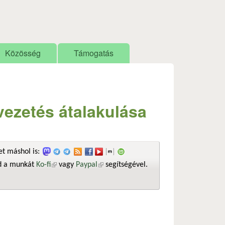
Közösség
Támogatás
vezetés átalakulása
t máshol is:
sd a munkát
Ko-fi
(külső hivatkozás)
vagy
Paypal
(külső hivatkozás)
segítségével.