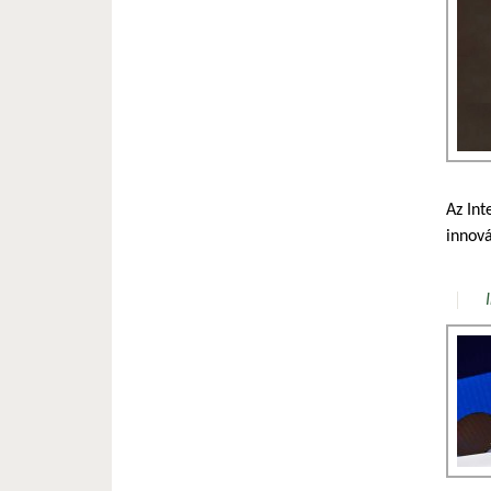
Az Int
innová