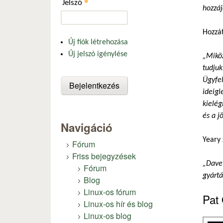
*
Jelszó
hozzáj
Hozzát
Új fiók létrehozása
Új jelszó igénylése
„Miköz
tudjuk
Ügyfel
ideigl
kielég
és a 
Navigáció
Yeary
Fórum
Friss bejegyzések
„Dave 
Fórum
gyártá
Blog
Linux-os fórum
Pat
Linux-os hír és blog
Linux-os blog