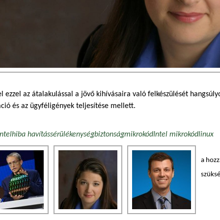
el ezzel az átalakulással a jövő kihívásaira való felkészülését hangsúl
ció és az ügyféligények teljesítése mellett.
Intel
hiba havítás
sérülékenység
biztonság
mikrokód
Intel mikrokód
linux
a hoz
szüks