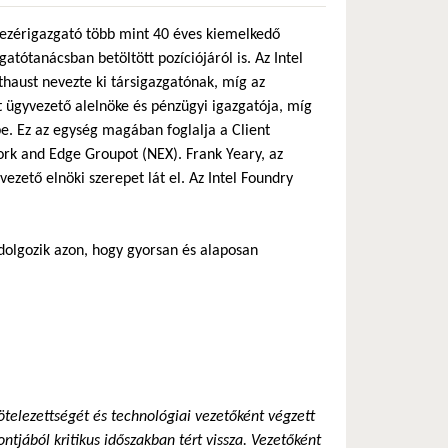
vezérigazgató több mint 40 éves kiemelkedő
atótanácsban betöltött pozíciójáról is. Az Intel
thaust nevezte ki társigazgatónak, míg az
t ügyvezető alelnöke és pénzügyi igazgatója, míg
 be. Ez az egység magában foglalja a Client
rk and Edge Groupot (NEX). Frank Yeary, az
ezető elnöki szerepet lát el. Az Intel Foundry
 dolgozik azon, hogy gyorsan és alaposan
ötelezettségét és technológiai vezetőként végzett
ntjából kritikus időszakban tért vissza. Vezetőként