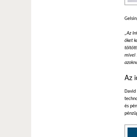
Gelsin
„Az In
őket k
töltöt
mivel 
azokna
Az i
David 
techno
és pén
pénzüg