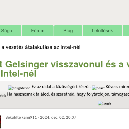
Ugrás a tartalomra
Súgó
Fórum
Blog
Letöltések
 a vezetés átalakulása az Intel-nél
t Gelsinger visszavonul és a 
 Intel-nél
Ez az oldal a közösségért készül.
Kövess minke
Ha hasznosnak találod, és szeretnéd, hogy folytatódjon, támoga
Beküldte
kami911
-
2024. dec. 02. 20:07