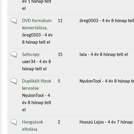
év 1 hónap telt
el
Általános téma
DVD formátum
11
öreg0503
- 4 év 8 hónap telt
konvertálása.
öreg0503
- 4 év
8 hónap telt el
Általános téma
Safecopy
15
lala
- 4 év 8 hónap telt el
user34
- 4 év 8
hónap telt el
Általános téma
Duplikált fileok
5
NyulonTool
- 4 év 8 hónap te
keresése
NyulonTool
- 4
év 8 hónap telt
el
Általános téma
Hangsávok
2
Hosszú Lajos
- 4 év 7 hónap t
eltolása