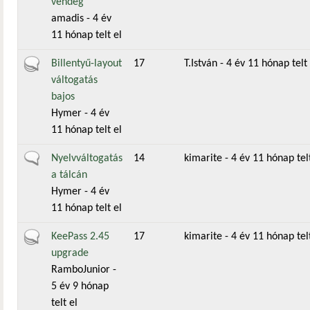
vendég
amadis
- 4 év
11 hónap telt el
Aktív téma
Billentyű-layout
17
T.István
- 4 év 11 hónap telt 
váltogatás
bajos
Hymer
- 4 év
11 hónap telt el
Általános téma
Nyelvváltogatás
14
kimarite
- 4 év 11 hónap telt
a tálcán
Hymer
- 4 év
11 hónap telt el
Aktív téma
KeePass 2.45
17
kimarite
- 4 év 11 hónap telt
upgrade
RamboJunior
-
5 év 9 hónap
telt el