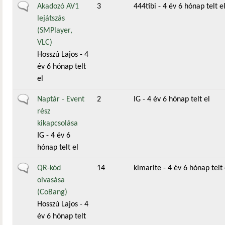
Általános téma
Akadozó AV1
3
444tibi
- 4 év 6 hónap telt e
lejátszás
(SMPlayer,
VLC)
Hosszú Lajos
- 4
év 6 hónap telt
el
Általános téma
Naptár - Event
2
IG
- 4 év 6 hónap telt el
rész
kikapcsolása
IG
- 4 év 6
hónap telt el
Általános téma
QR-kód
14
kimarite
- 4 év 6 hónap telt 
olvasása
(CoBang)
Hosszú Lajos
- 4
év 6 hónap telt