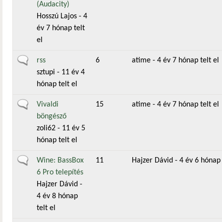
(Audacity)
Hosszú Lajos
- 4
év 7 hónap telt
el
Általános téma
rss
6
atime
- 4 év 7 hónap telt el
sztupi
- 11 év 4
hónap telt el
Általános téma
Vivaldi
15
atime
- 4 év 7 hónap telt el
böngésző
zoli62
- 11 év 5
hónap telt el
Általános téma
Wine: BassBox
11
Hajzer Dávid
- 4 év 6 hónap 
6 Pro telepítés
Hajzer Dávid
-
4 év 8 hónap
telt el