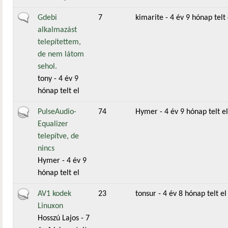
Általános téma
Gdebi
7
kimarite
- 4 év 9 hónap telt 
alkalmazást
telepítettem,
de nem látom
sehol.
tony
- 4 év 9
hónap telt el
Aktív téma
PulseAudio-
74
Hymer
- 4 év 9 hónap telt el
Equalizer
telepítve, de
nincs
Hymer
- 4 év 9
hónap telt el
Aktív téma
AV1 kodek
23
tonsur
- 4 év 8 hónap telt el
Linuxon
Hosszú Lajos
- 7