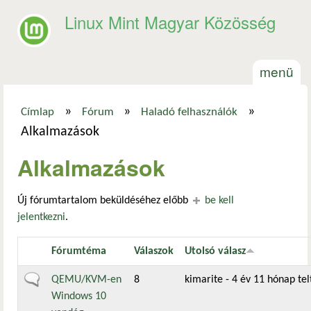
Ugrás a tartalomra
Linux Mint Magyar Közösség
menü
»
»
»
Címlap
Fórum
Haladó felhasználók
Jelenlegi hely
Alkalmazások
Alkalmazások
Új fórumtartalom beküldéséhez előbb
be kell
jelentkezni
.
Fórumtéma
Válaszok
Utolsó válasz
Általános téma
QEMU/KVM-en
8
kimarite
- 4 év 11 hónap telt
Windows 10