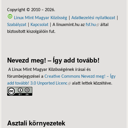
Copyright © 2010 – 2026.
Linux Mint Magyar Közösség
|
Adatkezelési nyilatkozat
|
Szabályzat
|
Kapcsolat
| A linuxmint.hu az
fsf.hu
(külső hivatkozás)
által
biztosított kiszolgálóin fut.
Nevezd meg! – Így add tovább!
A Linux Mint Magyar Közösségének írásai és
fórumbejegyzései a
Creative Commons Nevezd meg! – Így
add tovább! 3.0 Unported Licenc
(külső hivatkozás)
alatt lettek közzétéve.
Asztali környezetek