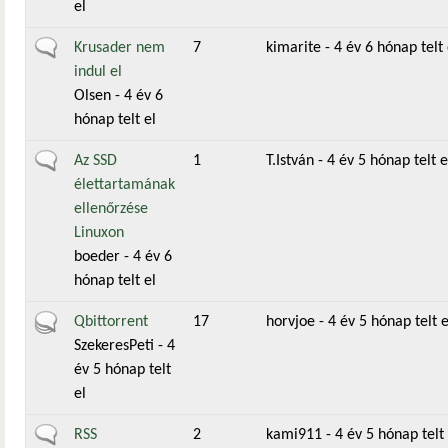
el
Általános téma
Krusader nem
7
kimarite
- 4 év 6 hónap telt 
indul el
Olsen
- 4 év 6
hónap telt el
Általános téma
Az SSD
1
T.István
- 4 év 5 hónap telt e
élettartamának
ellenőrzése
Linuxon
boeder
- 4 év 6
hónap telt el
Aktív téma
Qbittorrent
17
horvjoe
- 4 év 5 hónap telt e
SzekeresPeti
- 4
év 5 hónap telt
el
Általános téma
RSS
2
kami911
- 4 év 5 hónap telt 