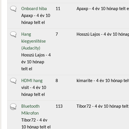
Általános téma
Onboard hiba
11
Apaxp
- 4 év 10 hónap telt e
Apaxp
- 4 év 10
hónap telt el
Általános téma
Hang
7
Hosszú Lajos
- 4 év 10 hónap
kiegyenlítése
(Audacity)
Hosszú Lajos
- 4
év 10 hónap
telt el
Általános téma
HDMI hang
8
kimarite
- 4 év 10 hónap telt
visit
- 4 év 10
hónap telt el
Aktív téma
Bluetooth
113
Tibor72
- 4 év 10 hónap telt
Mikrofon
Tibor72
- 4 év
10 hónap telt el