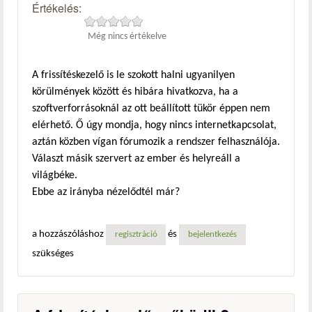
Értékelés:
Még nincs értékelve
A frissítéskezelő is le szokott halni ugyanilyen
körülmények között és hibára hivatkozva, ha a
szoftverforrásoknál az ott beállított tükör éppen nem
elérhető. Ő úgy mondja, hogy nincs internetkapcsolat,
aztán közben vígan fórumozik a rendszer felhasználója.
Választ másik szervert az ember és helyreáll a
világbéke.
Ebbe az irányba nézelődtél már?
a hozzászóláshoz
és
regisztráció
bejelentkezés
szükséges