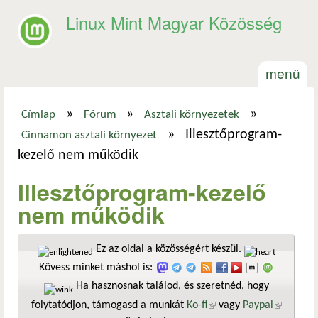
Ugrás a tartalomra
Linux Mint Magyar Közösség
menü
»
»
»
Címlap
Fórum
Asztali környezetek
Jelenlegi hely
»
Illesztőprogram-
Cinnamon asztali környezet
kezelő nem működik
Illesztőprogram-kezelő
nem működik
Ez az oldal a közösségért készül.
Kövess minket máshol is:
Ha hasznosnak találod, és szeretnéd, hogy
folytatódjon, támogasd a munkát
Ko-fi
(külső hivatkozás)
vagy
Paypal
(külső