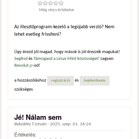
Még nincs értékelve
Az illesztőprogram-kezelő a legújabb verzió? Nem
lehet esetleg frissíteni?
Úgy érezd jól magad, hogy mások is jól érezzék magukat!
Segítsd
és
Támogasd a Linux Mint közösséget!
Legyen
Revolut
(külső hivatkozás)
-od!
a hozzászóláshoz
és
regisztráció
bejelentkezés
szükséges
Jé! Nálam sem
Beküldte
T.István
-
2025. szep. 01. 16:24
Értékelés: