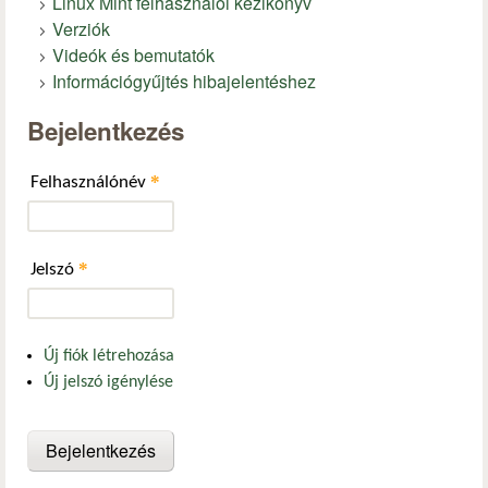
Linux Mint felhasználói kézikönyv
Verziók
Videók és bemutatók
Információgyűjtés hibajelentéshez
Bejelentkezés
*
Felhasználónév
*
Jelszó
Új fiók létrehozása
Új jelszó igénylése