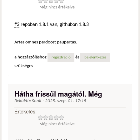
Még nincs értékelve
#3
repoban 1.8.1 van, githubon 1.8.3
Artes omnes perdocet paupertas.
a hozzászóláshoz
és
regisztráció
bejelentkezés
szükséges
Hátha frissűl magától. Még
Beküldte
Soolt
-
2025. szep. 01. 17:15
Értékelés:
Még nincs értékelve