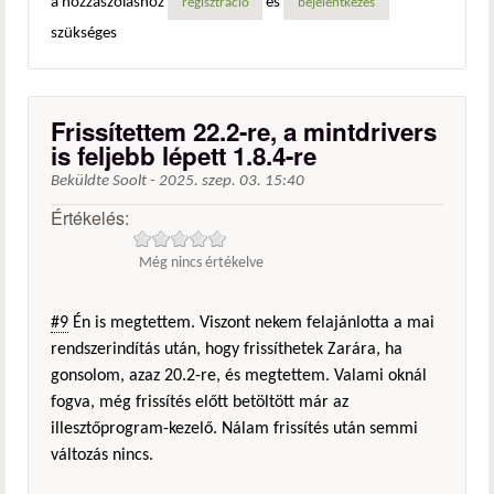
a hozzászóláshoz
és
regisztráció
bejelentkezés
szükséges
Frissítettem 22.2-re, a mintdrivers
is feljebb lépett 1.8.4-re
Beküldte
Soolt
-
2025. szep. 03. 15:40
Értékelés:
Még nincs értékelve
#9
Én is megtettem. Viszont nekem felajánlotta a mai
rendszerindítás után, hogy frissíthetek Zarára, ha
gonsolom, azaz 20.2-re, és megtettem. Valami oknál
fogva, még frissítés előtt betöltött már az
illesztőprogram-kezelő. Nálam frissítés után semmi
változás nincs.