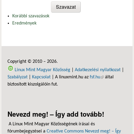
Korábbi szavazások
Eredmények
Copyright © 2010 – 2026.
Linux Mint Magyar Közösség
|
Adatkezelési nyilatkozat
|
Szabályzat
|
Kapcsolat
| A linuxmint.hu az
fsf.hu
(külső hivatkozás)
által
biztosított kiszolgálóin fut.
Nevezd meg! – Így add tovább!
A Linux Mint Magyar Közösségének írásai és
fórumbejegyzései a
Creative Commons Nevezd meg! – Így