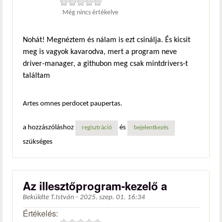
Még nincs értékelve
Nohát! Megnéztem és nálam is ezt csinálja. És kicsit
meg is vagyok kavarodva, mert a program neve
driver-manager, a githubon meg csak mintdrivers-t
találtam
Artes omnes perdocet paupertas.
a hozzászóláshoz
és
regisztráció
bejelentkezés
szükséges
Az illesztőprogram-kezelő a
Beküldte
T.István
-
2025. szep. 01. 16:34
Értékelés: