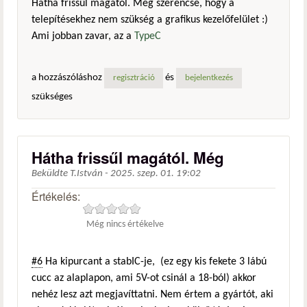
Hátha frissűl magától. Még szerencse, hogy a
telepítésekhez nem szükség a grafikus kezelőfelület :)
Ami jobban zavar, az a
TypeC
a hozzászóláshoz
és
regisztráció
bejelentkezés
szükséges
Hátha frissűl magától. Még
Beküldte
T.István
-
2025. szep. 01. 19:02
Értékelés:
Még nincs értékelve
#6
Ha kipurcant a stabIC-je, (ez egy kis fekete 3 lábú
cucc az alaplapon, ami 5V-ot csinál a 18-ból) akkor
nehéz lesz azt megjavíttatni. Nem értem a gyártót, aki