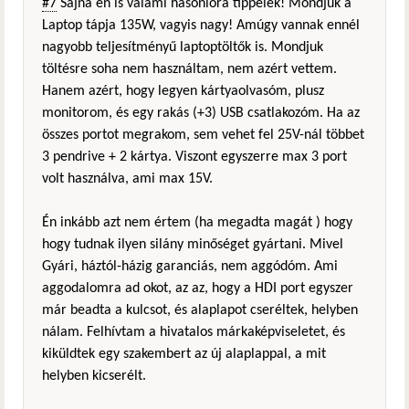
#7
Sajna én is valami hasonlóra tippelek! Mondjuk a
Laptop tápja 135W, vagyis nagy! Amúgy vannak ennél
nagyobb teljesítményű laptoptöltők is. Mondjuk
töltésre soha nem használtam, nem azért vettem.
Hanem azért, hogy legyen kártyaolvasóm, plusz
monitorom, és egy rakás (+3) USB csatlakozóm. Ha az
összes portot megrakom, sem vehet fel 25V-nál többet
3 pendrive + 2 kártya. Viszont egyszerre max 3 port
volt használva, ami max 15V.
Én inkább azt nem értem (ha megadta magát ) hogy
hogy tudnak ilyen silány minőséget gyártani. Mivel
Gyári, háztól-házig garanciás, nem aggódóm. Ami
aggodalomra ad okot, az az, hogy a HDI port egyszer
már beadta a kulcsot, és alaplapot cseréltek, helyben
nálam. Felhívtam a hivatalos márkaképviseletet, és
kiküldtek egy szakembert az új alaplappal, a mit
helyben kicserélt.