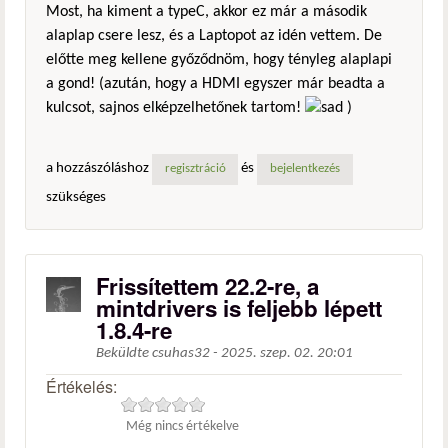
Most, ha kiment a typeC, akkor ez már a második
alaplap csere lesz, és a Laptopot az idén vettem. De
előtte meg kellene győződnöm, hogy tényleg alaplapi
a gond! (azután, hogy a HDMI egyszer már beadta a
kulcsot, sajnos elképzelhetőnek tartom!
)
a hozzászóláshoz
és
regisztráció
bejelentkezés
szükséges
Frissítettem 22.2-re, a
mintdrivers is feljebb lépett
1.8.4-re
Beküldte
csuhas32
-
2025. szep. 02. 20:01
Értékelés:
Még nincs értékelve