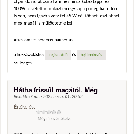
olyan dokkolót csinál aminek nincs külső tápja, és
100W felvételt ír, miközben egy laptop még ha töltőn
is van, nem igazán vesz fel 45 W-nál többet, oszt abból
még magát is működtetnie kell.
Artes omnes perdocet paupertas.
a hozzászóláshoz
és
regisztráció
bejelentkezés
szükséges
Hátha frissűl magától. Még
Beküldte
Soolt
-
2025. szep. 01. 20:52
Értékelés:
Még nincs értékelve