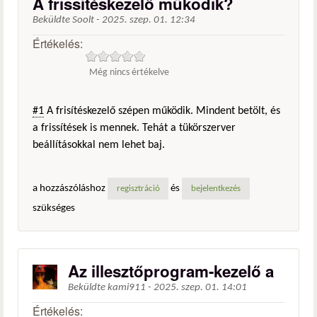
A frissítéskezelő működik?
Beküldte
Soolt
-
2025. szep. 01. 12:34
Értékelés:
Még nincs értékelve
#1
A frisítéskezelő szépen működik. Mindent betölt, és
a frissítések is mennek. Tehát a tükörszerver
beállításokkal nem lehet baj.
a hozzászóláshoz
és
regisztráció
bejelentkezés
szükséges
Az illesztőprogram-kezelő a
Beküldte
kami911
-
2025. szep. 01. 14:01
Értékelés: