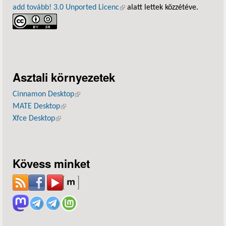
add tovább! 3.0 Unported Licenc
(külső hivatkozás)
alatt lettek közzétéve.
Asztali környezetek
Cinnamon Desktop
(külső hivatkozás)
MATE Desktop
(külső hivatkozás)
Xfce Desktop
(külső hivatkozás)
Kövess minket