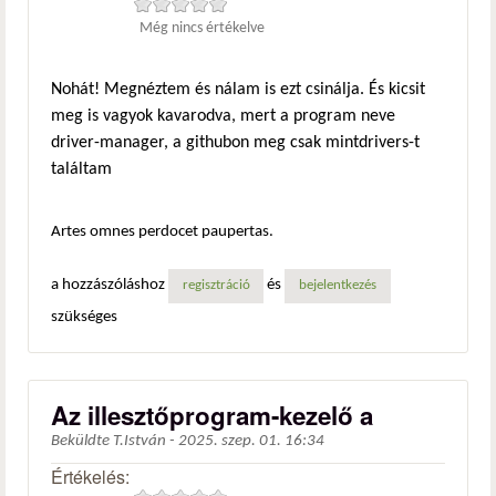
Még nincs értékelve
Nohát! Megnéztem és nálam is ezt csinálja. És kicsit
meg is vagyok kavarodva, mert a program neve
driver-manager, a githubon meg csak mintdrivers-t
találtam
Artes omnes perdocet paupertas.
a hozzászóláshoz
és
regisztráció
bejelentkezés
szükséges
Az illesztőprogram-kezelő a
Beküldte
T.István
-
2025. szep. 01. 16:34
Értékelés: