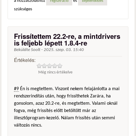
a hozzászóláshoz
és
regisztráció
bejelentkezés
szükséges
Frissítettem 22.2-re, a mintdrivers
is feljebb lépett 1.8.4-re
Beküldte
Soolt
-
2025. szep. 03. 15:40
Értékelés:
Még nincs értékelve
#9
Én is megtettem. Viszont nekem felajánlotta a mai
rendszerindítás után, hogy frissíthetek Zarára, ha
gonsolom, azaz 20.2-re, és megtettem. Valami oknál
fogva, még frissítés előtt betöltött már az
illesztőprogram-kezelő. Nálam frissítés után semmi
változás nincs.