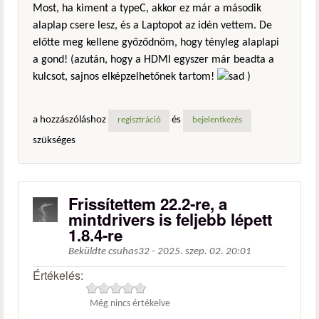
Most, ha kiment a typeC, akkor ez már a második
alaplap csere lesz, és a Laptopot az idén vettem. De
előtte meg kellene győződnöm, hogy tényleg alaplapi
a gond! (azután, hogy a HDMI egyszer már beadta a
kulcsot, sajnos elképzelhetőnek tartom!
)
a hozzászóláshoz
és
regisztráció
bejelentkezés
szükséges
Frissítettem 22.2-re, a
mintdrivers is feljebb lépett
1.8.4-re
Beküldte
csuhas32
-
2025. szep. 02. 20:01
Értékelés:
Még nincs értékelve