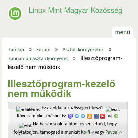
Ugrás a tartalomra
Linux Mint Magyar Közösség
menü
»
»
»
Címlap
Fórum
Asztali környezetek
Jelenlegi hely
»
Illesztőprogram-
Cinnamon asztali környezet
kezelő nem működik
Illesztőprogram-kezelő
nem működik
Ez az oldal a közösségért készül.
Kövess minket máshol is:
Ha hasznosnak találod, és szeretnéd, hogy
folytatódjon, támogasd a munkát
Ko-fi
(külső hivatkozás)
vagy
Paypal
(külső