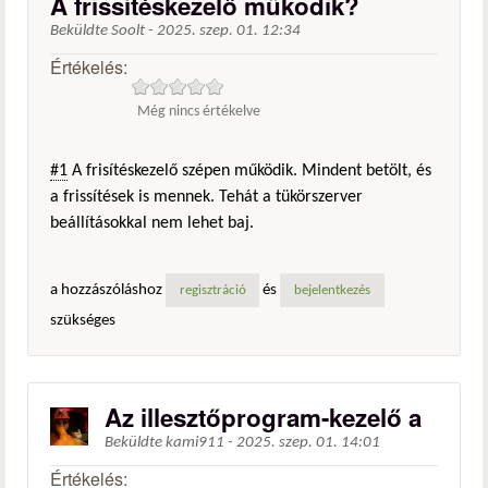
A frissítéskezelő működik?
Beküldte
Soolt
-
2025. szep. 01. 12:34
Értékelés:
Még nincs értékelve
#1
A frisítéskezelő szépen működik. Mindent betölt, és
a frissítések is mennek. Tehát a tükörszerver
beállításokkal nem lehet baj.
a hozzászóláshoz
és
regisztráció
bejelentkezés
szükséges
Az illesztőprogram-kezelő a
Beküldte
kami911
-
2025. szep. 01. 14:01
Értékelés: