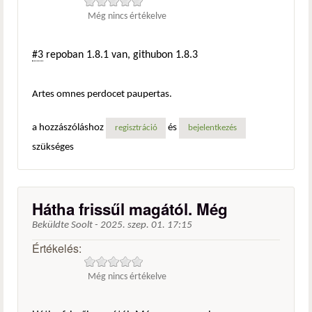
Még nincs értékelve
#3
repoban 1.8.1 van, githubon 1.8.3
Artes omnes perdocet paupertas.
a hozzászóláshoz
és
regisztráció
bejelentkezés
szükséges
Hátha frissűl magától. Még
Beküldte
Soolt
-
2025. szep. 01. 17:15
Értékelés:
Még nincs értékelve