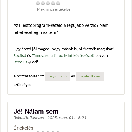
Még nincs értékelve
Az illesztőprogram-kezelő a legújabb verzió? Nem
lehet esetleg frissíteni?
Úgy érezd jól magad, hogy mások is jól érezzék magukat!
Segítsd
és
Támogasd a Linux Mint közösséget!
Legyen
Revolut
(külső hivatkozás)
-od!
a hozzászóláshoz
és
regisztráció
bejelentkezés
szükséges
Jé! Nálam sem
Beküldte
T.István
-
2025. szep. 01. 16:24
Értékelés: