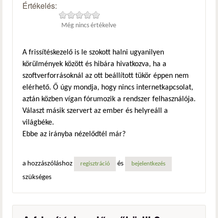
Értékelés:
Még nincs értékelve
A frissítéskezelő is le szokott halni ugyanilyen
körülmények között és hibára hivatkozva, ha a
szoftverforrásoknál az ott beállított tükör éppen nem
elérhető. Ő úgy mondja, hogy nincs internetkapcsolat,
aztán közben vígan fórumozik a rendszer felhasználója.
Választ másik szervert az ember és helyreáll a
világbéke.
Ebbe az irányba nézelődtél már?
a hozzászóláshoz
és
regisztráció
bejelentkezés
szükséges