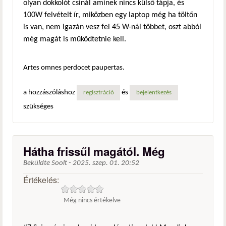
olyan dokkolót csinál aminek nincs külső tápja, és
100W felvételt ír, miközben egy laptop még ha töltőn
is van, nem igazán vesz fel 45 W-nál többet, oszt abból
még magát is működtetnie kell.
Artes omnes perdocet paupertas.
a hozzászóláshoz
és
regisztráció
bejelentkezés
szükséges
Hátha frissűl magától. Még
Beküldte
Soolt
-
2025. szep. 01. 20:52
Értékelés:
Még nincs értékelve