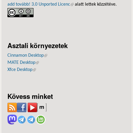
add tovább! 3.0 Unported Licenc
(külső hivatkozás)
alatt lettek közzétéve.
Asztali környezetek
Cinnamon Desktop
(külső hivatkozás)
MATE Desktop
(külső hivatkozás)
Xfce Desktop
(külső hivatkozás)
Kövess minket