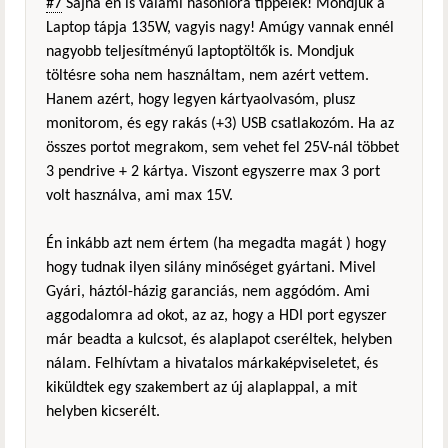
#7
Sajna én is valami hasonlóra tippelek! Mondjuk a
Laptop tápja 135W, vagyis nagy! Amúgy vannak ennél
nagyobb teljesítményű laptoptöltők is. Mondjuk
töltésre soha nem használtam, nem azért vettem.
Hanem azért, hogy legyen kártyaolvasóm, plusz
monitorom, és egy rakás (+3) USB csatlakozóm. Ha az
összes portot megrakom, sem vehet fel 25V-nál többet
3 pendrive + 2 kártya. Viszont egyszerre max 3 port
volt használva, ami max 15V.
Én inkább azt nem értem (ha megadta magát ) hogy
hogy tudnak ilyen silány minőséget gyártani. Mivel
Gyári, háztól-házig garanciás, nem aggódóm. Ami
aggodalomra ad okot, az az, hogy a HDI port egyszer
már beadta a kulcsot, és alaplapot cseréltek, helyben
nálam. Felhívtam a hivatalos márkaképviseletet, és
kiküldtek egy szakembert az új alaplappal, a mit
helyben kicserélt.