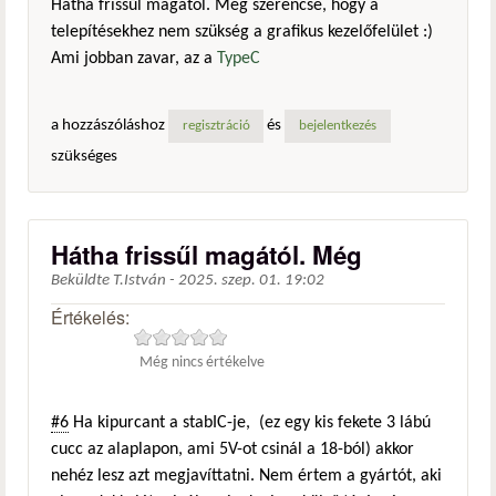
Hátha frissűl magától. Még szerencse, hogy a
telepítésekhez nem szükség a grafikus kezelőfelület :)
Ami jobban zavar, az a
TypeC
a hozzászóláshoz
és
regisztráció
bejelentkezés
szükséges
Hátha frissűl magától. Még
Beküldte
T.István
-
2025. szep. 01. 19:02
Értékelés:
Még nincs értékelve
#6
Ha kipurcant a stabIC-je, (ez egy kis fekete 3 lábú
cucc az alaplapon, ami 5V-ot csinál a 18-ból) akkor
nehéz lesz azt megjavíttatni. Nem értem a gyártót, aki