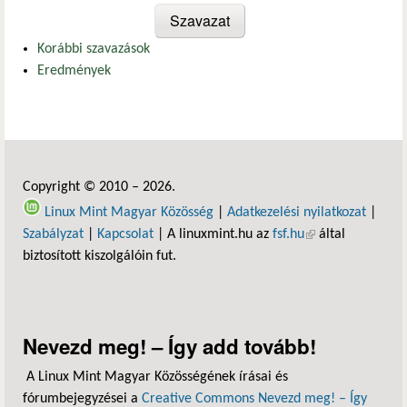
Korábbi szavazások
Eredmények
Copyright © 2010 – 2026.
Linux Mint Magyar Közösség
|
Adatkezelési nyilatkozat
|
Szabályzat
|
Kapcsolat
| A linuxmint.hu az
fsf.hu
(külső hivatkozás)
által
biztosított kiszolgálóin fut.
Nevezd meg! – Így add tovább!
A Linux Mint Magyar Közösségének írásai és
fórumbejegyzései a
Creative Commons Nevezd meg! – Így