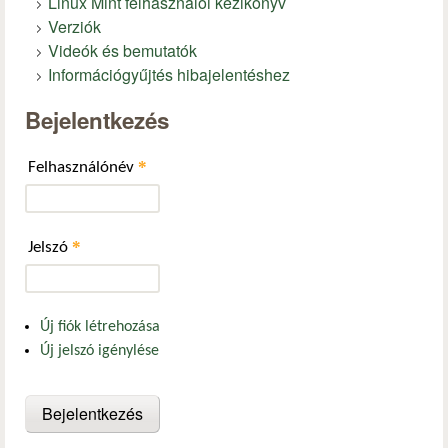
Linux Mint felhasználói kézikönyv
Verziók
Videók és bemutatók
Információgyűjtés hibajelentéshez
Bejelentkezés
*
Felhasználónév
*
Jelszó
Új fiók létrehozása
Új jelszó igénylése