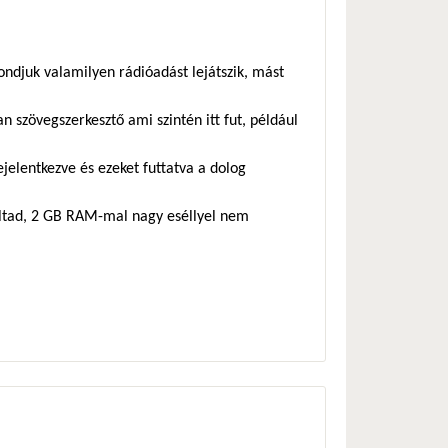
mondjuk valamilyen rádióadást lejátszik, mást
n szövegszerkesztő ami szintén itt fut, például
jelentkezve és ezeket futtatva a dolog
oltad, 2 GB RAM-mal nagy eséllyel nem