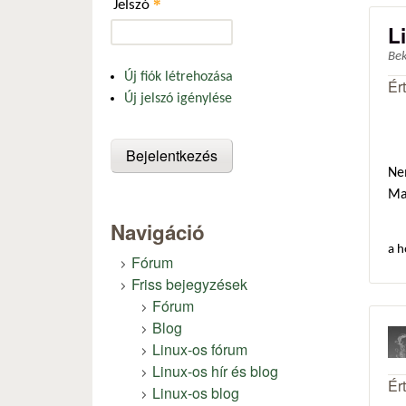
*
Jelszó
L
Be
Új fiók létrehozása
Ér
Új jelszó igénylése
Ne
Ma
Navigáció
a h
Fórum
Friss bejegyzések
Fórum
Blog
Linux-os fórum
Linux-os hír és blog
Ér
Linux-os blog