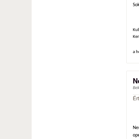
Sok
Ku
Ker
a h
N
Be
Ér
Nem
op