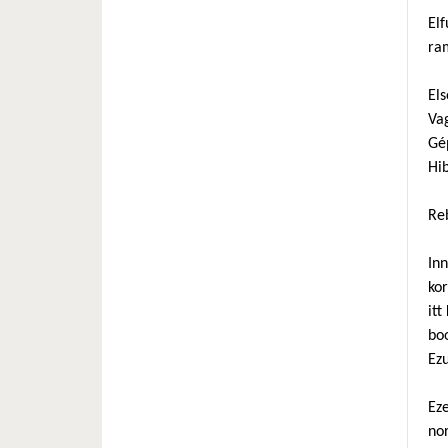
Elf
ra
Els
Va
Gép
Hib
Reb
In
kor
itt
bo
Ezu
Eze
nor