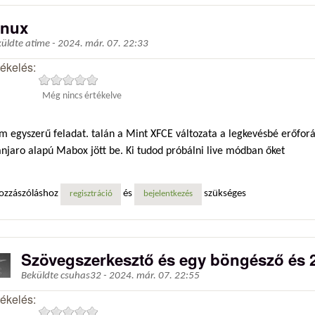
inux
küldte
atime
-
2024. már. 07. 22:33
tékelés:
Még nincs értékelve
m egyszerű feladat. talán a Mint XFCE változata a legkevésbé erőfor
njaro alapú Mabox jött be. Ki tudod próbálni live módban őket
ozzászóláshoz
és
szükséges
regisztráció
bejelentkezés
Szövegszerkesztő és egy böngésző és
Beküldte
csuhas32
-
2024. már. 07. 22:55
tékelés: