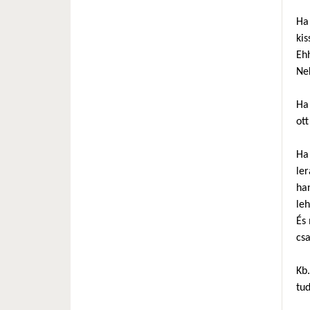
Ha 
kis
Ehh
Nek
Ha 
ott
Ha 
ler
ha
leh
És 
cs
Kb.
tud