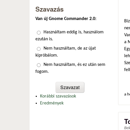
Szavazás
Van új Gnome Commander 2.0:
Biz
ne
Választások
Használtam eddig is, használom
Van
ezután is.
a 
Nem használtam, de az újat
Egy
kipróbálom.
le
Sz
Nem használtam, és ez után sem
fel
fogom.
a h
Korábbi szavazások
Eredmények
T
Be