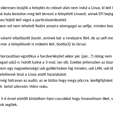
sikeresen lezajlik a teleptés és reboot után nem indul a Linux, ki kell 
sé buta konzolon meg kell keresni a telepített Linuxot, annak EFI beje
ez fejből kell vágni a partíciószerkezetet.
em ezt nem lehetett fixálni annyira atomgagyi az uefije, minden bootn
valami elbaltázott öszvér, aminek bár a rendszere X64, de az uefi me
 már a telepítésnél is mókolni kell, bootia32 és társai.
borzasztóan egzotikus a hardverkészlet akkor pár (pár...?) dolog nem 
agad usb2-n, holott tudná a 3-mat, lan stb. Ezekbe jellemzően az össz
nem egy nagysebességű usb gyökérhubon lóg minden, usb LAN, usb blu
etetlenné teszi a Linux alatti használatot.
még hátravan az audió, az se biztos hogy megy pöccre, konfigfájlokat
ak belső sztereón. Hdmi nuku.
 5-6 évvel ezelőtt kínlódtam ilyen cuccokkal hogy linuxosítsam őket
ok segítek.