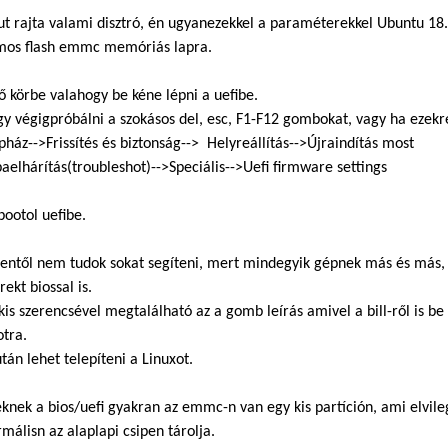
ut rajta valami disztró, én ugyanezekkel a paraméterekkel Ubuntu 18.
mos flash emmc memóriás lapra.
ő körbe valahogy be kéne lépni a uefibe.
gy végigpróbálni a szokásos del, esc, F1-F12 gombokat, vagy ha eze
ház-->Frissítés és biztonság--> Helyreállítás-->Újraindítás most
aelhárítás(troubleshot)-->Speciális-->Uefi firmware settings
ootol uefibe.
nentől nem tudok sokat segíteni, mert mindegyik gépnek más és más,
rekt biossal is.
 kis szerencsével megtalálható az a gomb leírás amivel a bill-ről is be 
otra.
tán lehet telepíteni a Linuxot.
knek a bios/uefi gyakran az emmc-n van egy kis partíción, ami elvile
málisn az alaplapi csipen tárolja.