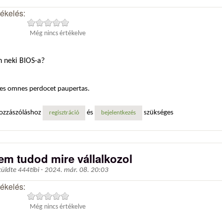
tékelés:
Még nincs értékelve
n neki BIOS-a?
es omnes perdocet paupertas.
ozzászóláshoz
és
szükséges
regisztráció
bejelentkezés
em tudod mire vállalkozol
küldte
444tibi
-
2024. már. 08. 20:03
tékelés:
Még nincs értékelve