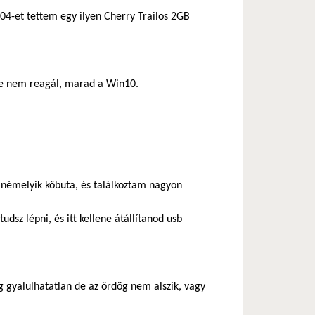
04-et tettem egy ilyen Cherry Trailos 2GB
kre nem reagál, marad a Win10.
 némelyik kőbuta, és találkoztam nagyon
tudsz lépni, és itt kellene átállítanod usb
g gyalulhatatlan de az ördög nem alszik, vagy