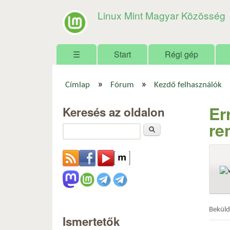
Linux Mint Magyar Közösség
Főmenü
☰
Start
Régi gép
»
»
Címlap
Fórum
Kezdő felhasználók
Jelenlegi hely
Er
Keresés az oldalon
re
Keresés
Bekül
Ismertetők