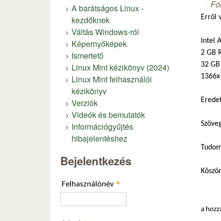
Fó
A barátságos Linux -
Erről 
kezdőknek
Váltás Windows-ról
Intel
Képernyőképek
2 GB
Ismertető
32 GB
Linux Mint kézikönyv (2024)
1366x
Linux Mint felhasználói
kézikönyv
Eredet
Verziók
Videók és bemutatók
Szöveg
Információgyűjtés
hibajelentéshez
Tudom,
Bejelentkezés
Köszö
*
Felhasználónév
a hozz