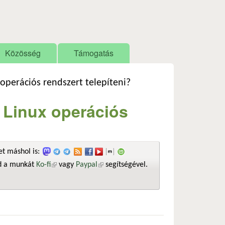
Közösség
Támogatás
 operációs rendszert telepíteni?
n Linux operációs
t máshol is:
sd a munkát
Ko-fi
(külső hivatkozás)
vagy
Paypal
(külső hivatkozás)
segítségével.