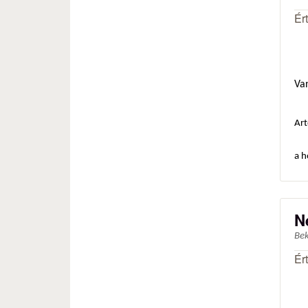
Ér
Va
Art
a h
N
Be
Ér