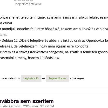
Még nincs értékelve
onyára lehet telepíteni, Linux az is amin nincs is grafikus felület és 
m csinál.
 mondjuk konzolos felületre böngésző, teszem azt a links2 és van olya
Nano.
 Debian 12 LXDE-t telepítve és abban is inkább csak az Openboxba be
hetséges, de vélelmezem, hogy nem igazán erre gondoltál.
erintem ez a szövegszerkesztés+böngésző, ha grafikus felületen gond
használói élmény, hanem kínlódás lesz.
ozzászóláshoz
és
szükséges
regisztráció
bejelentkezés
ovábbra sem szeritem
küldte
T.István
-
2024. már. 08. 06:24