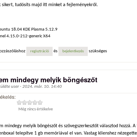
 sikert, tudósíts majd itt minket a fejleményekről.
buntu 18.04 KDE Plasma 5.12.9
nel 4.15.0-212-generic X64
ozzászóláshoz
és
szükséges
regisztráció
bejelentkezés
em mindegy melyik böngészőt
küldte
user
-
2024. már. 10. 14:40
tékelés:
Még nincs értékelve
 mindegy melyik böngészőt és szövegszerkesztőt választod hozzá. A fir
enboxal telepítve 1 gb memóriával el van. Vastag klienshez nézegett