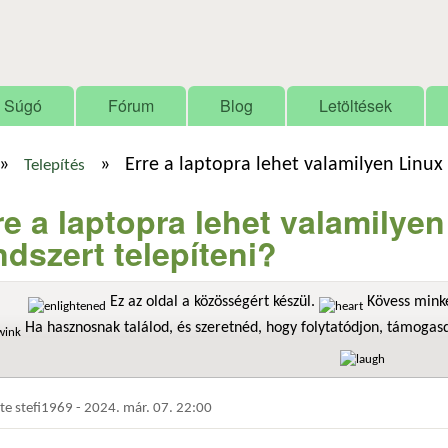
Ugrás a tartalomra
Súgó
Fórum
Blog
Letöltések
»
»
Erre a laptopra lehet valamilyen Linux
Telepítés
re a laptopra lehet valamilye
ndszert telepíteni?
Ez az oldal a közösségért készül.
Kövess minke
Ha hasznosnak találod, és szeretnéd, hogy folytatódjon, támoga
dte
stefi1969
-
2024. már. 07. 22:00