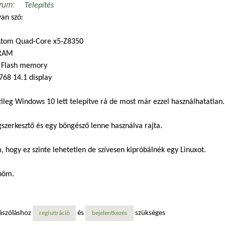
rum:
Telepítés
van szó:
 Atom Quad-Core x5-Z8350
 RAM
 Flash memory
768 14.1 display
ileg Windows 10 lett telepítve rá de most már ezzel használhatatlan
szerkesztő és egy böngésző lenne használva rajta.
 hogy ez szinte lehetetlen de szívesen kipróbálnék egy Linuxot.
nöm.
ászóláshoz
és
szükséges
regisztráció
bejelentkezés