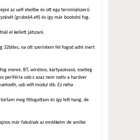
lépni az uefi shellbe és ott egy terminálszerű
gyzését (grubx64.efi) és így már bootolni fog.
ál el kellett játszani.
g 32bites, na ott szerintem fel fogod adni mert
fog menni. BT, wireless, kártyaolvasó, esetleg
es periféria usb-s azaz nem natív a hardver
etooth, usb wifi modul stb. Ez néha
 túrtam meg tiltogattam és így lett hang, de
, sajnos már fakulnak az emlékeim de amibe