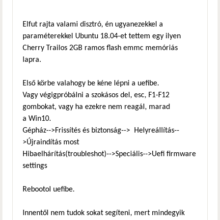
Elfut rajta valami disztró, én ugyanezekkel a
paraméterekkel Ubuntu 18.04-et tettem egy ilyen
Cherry Trailos 2GB ramos flash emmc memóriás
lapra.
Első körbe valahogy be kéne lépni a uefibe.
Vagy végigpróbálni a szokásos del, esc, F1-F12
gombokat, vagy ha ezekre nem reagál, marad
a Win10.
Gépház-->Frissítés és biztonság--> Helyreállítás--
>Újraindítás most
Hibaelhárítás(troubleshot)-->Speciális-->Uefi firmware
settings
Rebootol uefibe.
Innentől nem tudok sokat segíteni, mert mindegyik