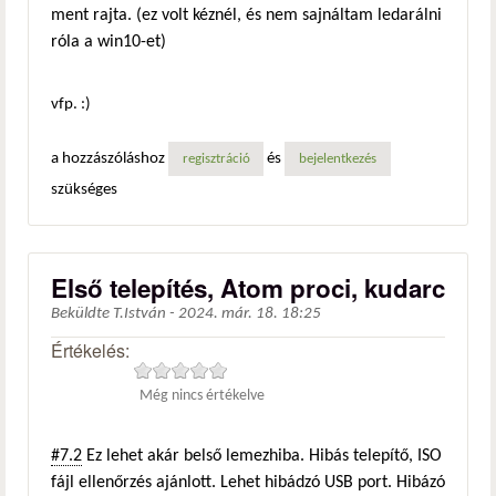
ment rajta. (ez volt kéznél, és nem sajnáltam ledarálni
róla a win10-et)
vfp. :)
a hozzászóláshoz
és
regisztráció
bejelentkezés
szükséges
Első telepítés, Atom proci, kudarc
Beküldte
T.István
-
2024. már. 18. 18:25
Értékelés:
Még nincs értékelve
#7.2
Ez lehet akár belső lemezhiba. Hibás telepítő, ISO
fájl ellenőrzés ajánlott. Lehet hibádzó USB port. Hibázó