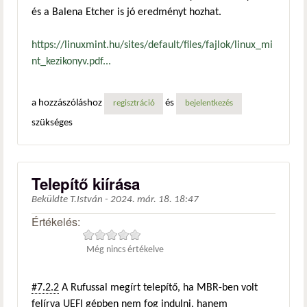
és a Balena Etcher is jó eredményt hozhat.
https://linuxmint.hu/sites/default/files/fajlok/linux_mi
nt_kezikonyv.pdf...
a hozzászóláshoz
és
regisztráció
bejelentkezés
szükséges
Telepítő kiírása
Beküldte
T.István
-
2024. már. 18. 18:47
Értékelés:
Még nincs értékelve
#7.2.2
A Rufussal megírt telepítő, ha MBR-ben volt
felírva UEFI gépben nem fog indulni, hanem