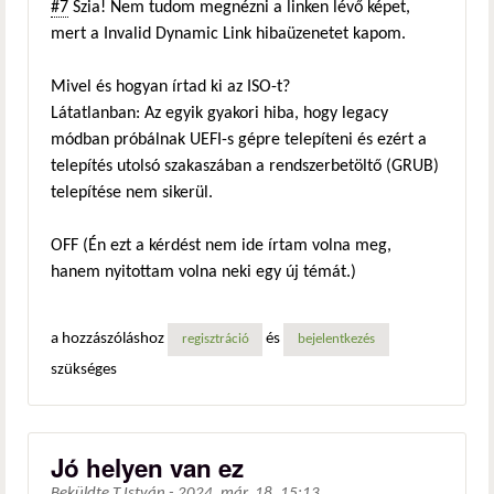
#7
Szia! Nem tudom megnézni a linken lévő képet,
mert a Invalid Dynamic Link hibaüzenetet kapom.
Mivel és hogyan írtad ki az ISO-t?
Látatlanban: Az egyik gyakori hiba, hogy legacy
módban próbálnak UEFI-s gépre telepíteni és ezért a
telepítés utolsó szakaszában a rendszerbetöltő (GRUB)
telepítése nem sikerül.
OFF (Én ezt a kérdést nem ide írtam volna meg,
hanem nyitottam volna neki egy új témát.)
a hozzászóláshoz
és
regisztráció
bejelentkezés
szükséges
Jó helyen van ez
Beküldte
T.István
-
2024. már. 18. 15:13