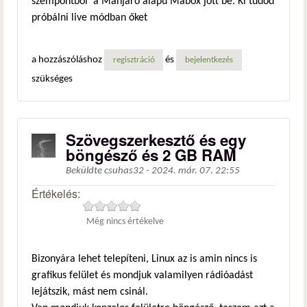
szempontból a Manjaro alapú Mabox jött be. Ki tudod
próbálni live módban őket
a hozzászóláshoz
és
regisztráció
bejelentkezés
szükséges
Szövegszerkesztő és egy
böngésző és 2 GB RAM
Beküldte
csuhas32
-
2024. már. 07. 22:55
Értékelés:
Még nincs értékelve
Bizonyára lehet telepíteni, Linux az is amin nincs is
grafikus felület és mondjuk valamilyen rádióadást
lejátszik, mást nem csinál.