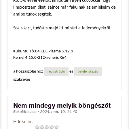
Kb. 5-6 évvel ezelőtt kínlódtam ilyen cuccokkal hogy
linuxosítsam őket, sajnos már fakulnak az emlékeim de
amibe tudok segítek.
Sok sikert, tudósíts majd itt minket a fejleményekről.
Kubuntu 18.04 KDE Plasma 5.12.9
Kernel 4.15.0-212-generic X64
a hozzászóláshoz
és
regisztráció
bejelentkezés
szükséges
Nem mindegy melyik böngészőt
Beküldte
user
-
2024. már. 10. 14:40
Értékelés: