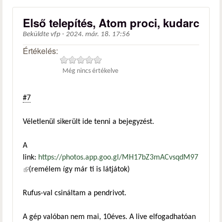
Első telepítés, Atom proci, kudarc
Beküldte
vfp
-
2024. már. 18. 17:56
Értékelés:
Még nincs értékelve
#7
Véletlenül sikerült ide tenni a bejegyzést.
A
link:
https://photos.app.goo.gl/MH17bZ3mACvsqdM97
(külső hivatkozás)
(remélem így már ti is látjátok)
Rufus-val csináltam a pendrivot.
A gép valóban nem mai, 10éves. A live elfogadhatóan