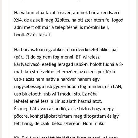
Ha valami elbaltázott öszvér, aminek bár a rendszere
X64, de az uefi meg 32bites, na ott szerintem fel fogod
adni mert ott már a telepítésnél is mókolni kell,
bootia32 és társai.
Ha borzasztóan egzotikus a hardverkészlet akkor pár
(pár...?) dolog nem fog menni. BT, wireless,
kártyaolvasó, esetleg leragad usb2-n, holott tudná a 3-
mat, lan stb. Ezekbe jellemzően az összes periféria
usb-s azaz nem natív a hardver hanem egy
nagysebességű usb gyökérhubon lóg minden, usb LAN,
usb bluetooth, usb wifi modul stb. Ez néha
lehetetlenné teszi a Linux alatti használatot.
És még hátravan az audió, az se biztos hogy megy
pöccre, konfigfájlokat túrtam meg tiltogattam és így
lett hang, de csak belső sztereón. Hdmi nuku.