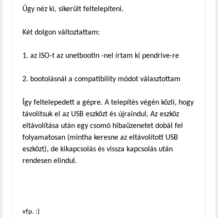
Úgy néz ki, sikerült feltelepíteni.
Két dolgon változtattam:
1. az ISO-t az unetbootin -nel írtam ki pendrive-re
2. bootolásnál a compatibility módot választottam
Így feltelepedett a gépre. A telepítés végén közli, hogy
távolítsuk el az USB eszközt és újraindul, Az eszköz
eltávolítása után egy csomó hibaüzenetet dobál fel
folyamatosan (mintha keresne az eltávolított USB
eszközt), de kikapcsolás és vissza kapcsolás után
rendesen elindul.
vfp. :)