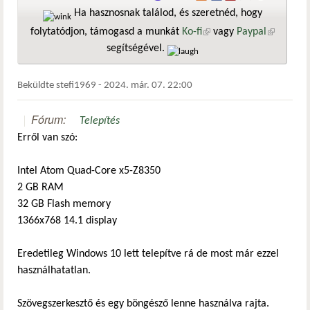
Ha hasznosnak találod, és szeretnéd, hogy
folytatódjon, támogasd a munkát
Ko-fi
(külső hivatkozás)
vagy
Paypal
(külső
segítségével.
hivatkozá
Beküldte
stefi1969
-
2024. már. 07. 22:00
Fórum:
Telepítés
Erről van szó:
Intel Atom Quad-Core x5-Z8350
2 GB RAM
32 GB Flash memory
1366x768 14.1 display
Eredetileg Windows 10 lett telepítve rá de most már ezzel
használhatatlan.
Szövegszerkesztő és egy böngésző lenne használva rajta.