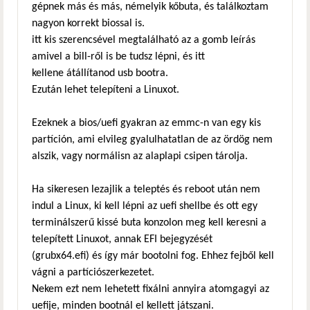
gépnek más és más, némelyik kőbuta, és találkoztam
nagyon korrekt biossal is.
itt kis szerencsével megtalálható az a gomb leírás
amivel a bill-ről is be tudsz lépni, és itt
kellene átállítanod usb bootra.
Ezután lehet telepíteni a Linuxot.
Ezeknek a bios/uefi gyakran az emmc-n van egy kis
partíción, ami elvileg gyalulhatatlan de az ördög nem
alszik, vagy normálisn az alaplapi csipen tárolja.
Ha sikeresen lezajlik a teleptés és reboot után nem
indul a Linux, ki kell lépni az uefi shellbe és ott egy
terminálszerű kissé buta konzolon meg kell keresni a
telepített Linuxot, annak EFI bejegyzését
(grubx64.efi) és így már bootolni fog. Ehhez fejből kell
vágni a partíciószerkezetet.
Nekem ezt nem lehetett fixálni annyira atomgagyi az
uefije, minden bootnál el kellett játszani.