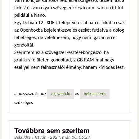
Van mondjuk konzolos felületre böngésző, teszem azt a
links2 és van olyan szövegszerkesztő ami szintén itt fut,
például a Nano.
Egy Debian 12 LXDE-t telepítve és abban is inkább csak
az Openboxba bejelentkezve és ezeket futtatva a dolog
lehetséges, de vélelmezem, hogy nem igazán erre
gondoltál.
Szerintem ez a szövegszerkesztés+böngésző, ha
grafikus felületen gondoltad, 2 GB RAM-mal nagy
eséllyel nem felhasználói élmény, hanem kínlódás lesz.
a hozzászóláshoz
és
regisztráció
bejelentkezés
szükséges
Továbbra sem szeritem
Beküldte
T.István
-
2024. már. 08. 06:24