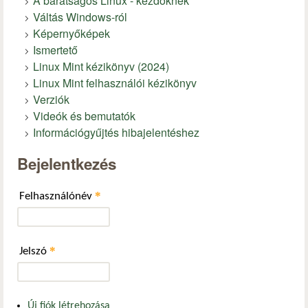
A barátságos Linux - kezdőknek
Váltás Windows-ról
Képernyőképek
Ismertető
Linux Mint kézikönyv (2024)
Linux Mint felhasználói kézikönyv
Verziók
Videók és bemutatók
Információgyűjtés hibajelentéshez
Bejelentkezés
*
Felhasználónév
*
Jelszó
Új fiók létrehozása