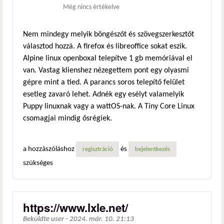
Még nincs értékelve
Nem mindegy melyik böngészőt és szövegszerkesztőt
választod hozzá. A firefox és libreoffice sokat eszik.
Alpine linux openboxal telepítve 1 gb memóriával el
van. Vastag klienshez nézegettem pont egy olyasmi
gépre mint a tied. A parancs soros telepítő felület
esetleg zavaró lehet. Adnék egy esélyt valamelyik
Puppy linuxnak vagy a wattOS-nak. A Tiny Core Linux
csomagjai mindig ősrégiek.
a hozzászóláshoz
és
regisztráció
bejelentkezés
szükséges
https://www.lxle.net/
Beküldte
user
-
2024. már. 10. 21:13