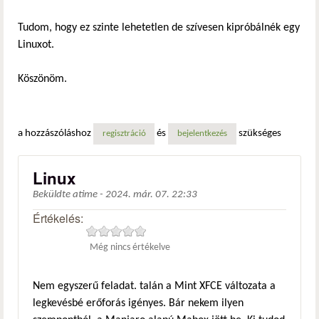
Tudom, hogy ez szinte lehetetlen de szívesen kipróbálnék egy
Linuxot.
Köszönöm.
a hozzászóláshoz
és
szükséges
regisztráció
bejelentkezés
Linux
Beküldte
atime
-
2024. már. 07. 22:33
Értékelés:
Még nincs értékelve
Nem egyszerű feladat. talán a Mint XFCE változata a
legkevésbé erőforás igényes. Bár nekem ilyen