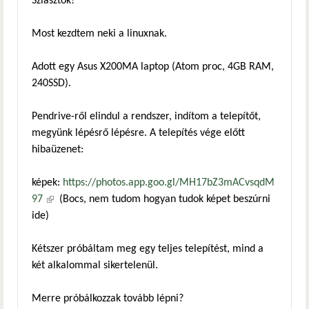
Sziasztok!
Most kezdtem neki a linuxnak.
Adott egy Asus X200MA laptop (Atom proc, 4GB RAM,
240SSD).
Pendrive-ről elindul a rendszer, indítom a telepítőt,
megyünk lépésrő lépésre. A telepítés vége előtt
hibaüzenet:
képek:
https://photos.app.goo.gl/MH17bZ3mACvsqdM
97
(külső hivatkozás)
(Bocs, nem tudom hogyan tudok képet beszúrni
ide)
Kétszer próbáltam meg egy teljes telepítést, mind a
két alkalommal sikertelenül.
Merre próbálkozzak tovább lépni?