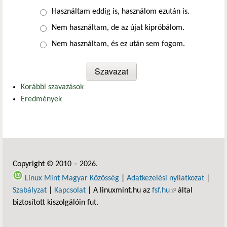
Választások
Használtam eddig is, használom ezután is.
Nem használtam, de az újat kipróbálom.
Nem használtam, és ez után sem fogom.
Korábbi szavazások
Eredmények
Copyright © 2010 – 2026.
Linux Mint Magyar Közösség
|
Adatkezelési nyilatkozat
|
Szabályzat
|
Kapcsolat
| A linuxmint.hu az
fsf.hu
(külső hivatkozás)
által
biztosított kiszolgálóin fut.