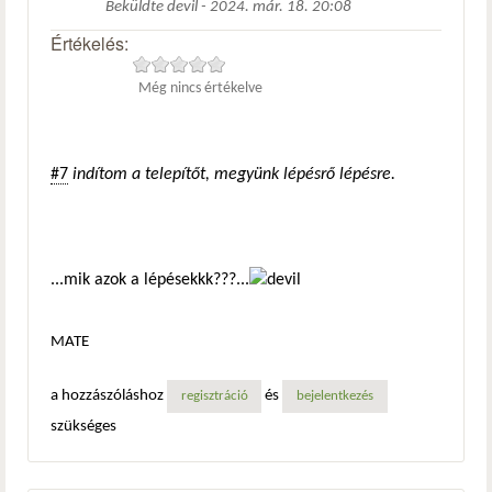
Beküldte
devil
-
2024. már. 18. 20:08
Értékelés:
Még nincs értékelve
#7
indítom a telepítőt, megyünk lépésrő lépésre.
...mik azok a lépésekkk???...
MATE
a hozzászóláshoz
és
regisztráció
bejelentkezés
szükséges