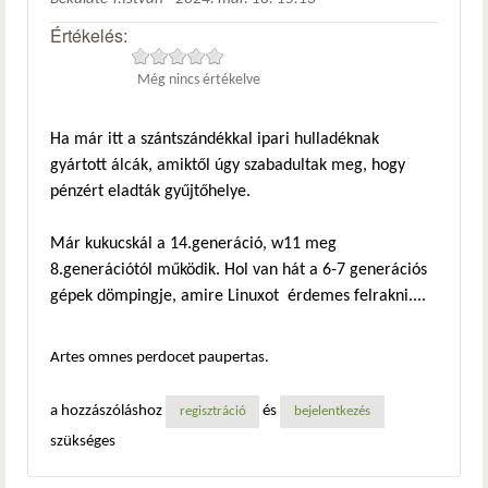
Értékelés:
Még nincs értékelve
Ha már itt a szántszándékkal ipari hulladéknak
gyártott álcák, amiktől úgy szabadultak meg, hogy
pénzért eladták gyűjtőhelye.
Már kukucskál a 14.generáció, w11 meg
8.generációtól működik. Hol van hát a 6-7 generációs
gépek dömpingje, amire Linuxot érdemes felrakni....
Artes omnes perdocet paupertas.
a hozzászóláshoz
és
regisztráció
bejelentkezés
szükséges