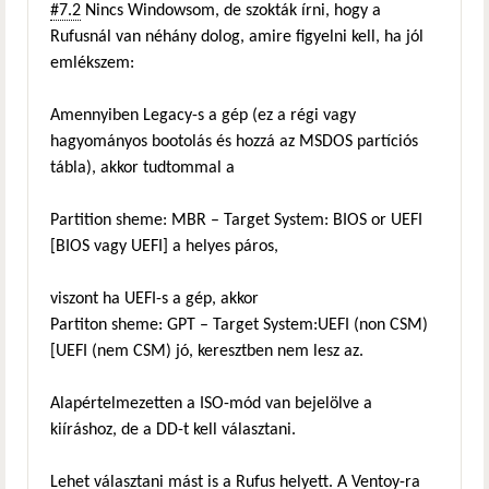
#7.2
Nincs Windowsom, de szokták írni, hogy a
Rufusnál van néhány dolog, amire figyelni kell, ha jól
emlékszem:
Amennyiben Legacy-s a gép (ez a régi vagy
hagyományos bootolás és hozzá az MSDOS partíciós
tábla), akkor tudtommal a
Partition sheme: MBR – Target System: BIOS or UEFI
[BIOS vagy UEFI] a helyes páros,
viszont ha UEFI-s a gép, akkor
Partiton sheme: GPT – Target System:UEFI (non CSM)
[UEFI (nem CSM) jó, keresztben nem lesz az.
Alapértelmezetten a ISO-mód van bejelölve a
kiíráshoz, de a DD-t kell választani.
Lehet választani mást is a Rufus helyett. A Ventoy-ra