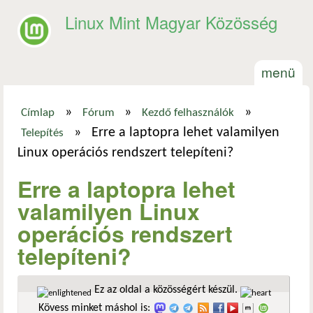
Ugrás a tartalomra
Linux Mint Magyar Közösség
menü
»
»
»
Címlap
Fórum
Kezdő felhasználók
Jelenlegi hely
»
Erre a laptopra lehet valamilyen
Telepítés
Linux operációs rendszert telepíteni?
Erre a laptopra lehet
valamilyen Linux
operációs rendszert
telepíteni?
Ez az oldal a közösségért készül.
Kövess minket máshol is: