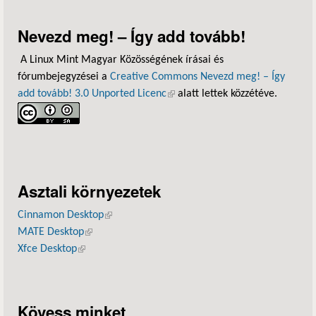
Nevezd meg! – Így add tovább!
A Linux Mint Magyar Közösségének írásai és
fórumbejegyzései a
Creative Commons Nevezd meg! – Így
add tovább! 3.0 Unported Licenc
(külső hivatkozás)
alatt lettek közzétéve.
Asztali környezetek
Cinnamon Desktop
(külső hivatkozás)
MATE Desktop
(külső hivatkozás)
Xfce Desktop
(külső hivatkozás)
Kövess minket