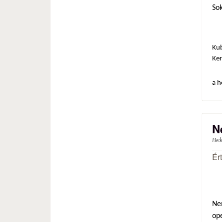
Sok
Ku
Ker
a h
N
Be
Ér
Nem
op