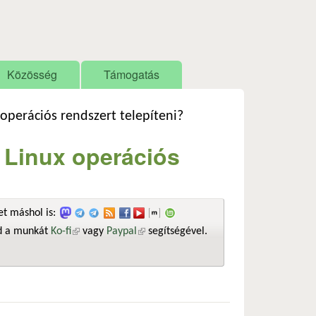
Közösség
Támogatás
 operációs rendszert telepíteni?
n Linux operációs
t máshol is:
sd a munkát
Ko-fi
(külső hivatkozás)
vagy
Paypal
(külső hivatkozás)
segítségével.