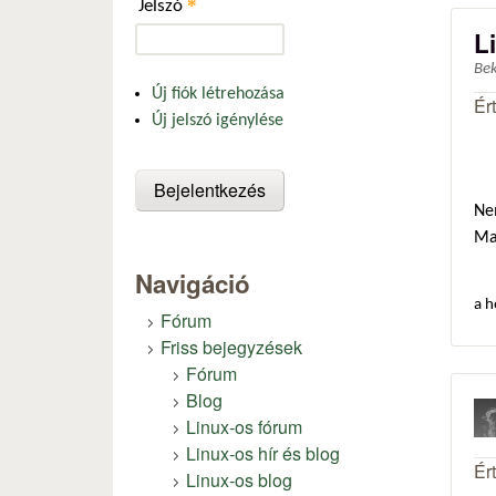
*
Jelszó
L
Be
Új fiók létrehozása
Ér
Új jelszó igénylése
Ne
Ma
Navigáció
a h
Fórum
Friss bejegyzések
Fórum
Blog
Linux-os fórum
Linux-os hír és blog
Ér
Linux-os blog