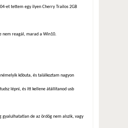
04-et tettem egy ilyen Cherry Trailos 2GB
kre nem reagál, marad a Win10.
 némelyik kőbuta, és találkoztam nagyon
tudsz lépni, és itt kellene átállítanod usb
g gyalulhatatlan de az ördög nem alszik, vagy