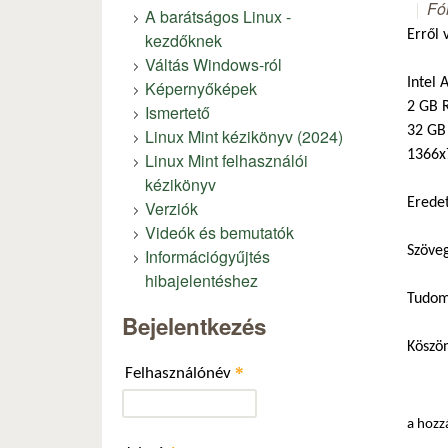
Fó
A barátságos Linux -
Erről 
kezdőknek
Váltás Windows-ról
Intel
Képernyőképek
2 GB
Ismertető
32 GB
Linux Mint kézikönyv (2024)
1366x
Linux Mint felhasználói
kézikönyv
Eredet
Verziók
Videók és bemutatók
Szöveg
Információgyűjtés
hibajelentéshez
Tudom,
Bejelentkezés
Köszö
*
Felhasználónév
a hozz