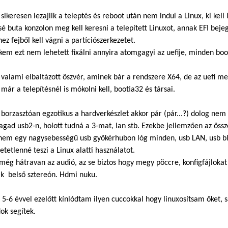
sikeresen lezajlik a teleptés és reboot után nem indul a Linux, ki kell 
sé buta konzolon meg kell keresni a telepített Linuxot, annak EFI beje
ez fejből kell vágni a partíciószerkezetet.
em ezt nem lehetett fixálni annyira atomgagyi az uefije, minden bootn
valami elbaltázott öszvér, aminek bár a rendszere X64, de az uefi me
 már a telepítésnél is mókolni kell, bootia32 és társai.
borzasztóan egzotikus a hardverkészlet akkor pár (pár...?) dolog nem 
agad usb2-n, holott tudná a 3-mat, lan stb. Ezekbe jellemzően az össz
nem egy nagysebességű usb gyökérhubon lóg minden, usb LAN, usb blu
etetlenné teszi a Linux alatti használatot.
még hátravan az audió, az se biztos hogy megy pöccre, konfigfájlokat
ak belső sztereón. Hdmi nuku.
 5-6 évvel ezelőtt kínlódtam ilyen cuccokkal hogy linuxosítsam őket
ok segítek.