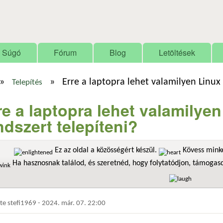
Ugrás a tartalomra
Súgó
Fórum
Blog
Letöltések
»
»
Erre a laptopra lehet valamilyen Linux
Telepítés
re a laptopra lehet valamilye
ndszert telepíteni?
Ez az oldal a közösségért készül.
Kövess minke
Ha hasznosnak találod, és szeretnéd, hogy folytatódjon, támoga
dte
stefi1969
-
2024. már. 07. 22:00