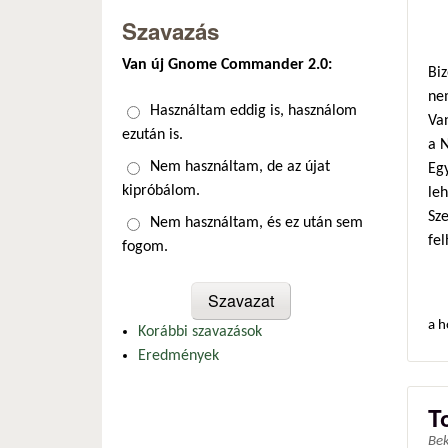
Szavazás
Van új Gnome Commander 2.0:
Biz
ne
Választások
Használtam eddig is, használom
Van
ezután is.
a 
Nem használtam, de az újat
Egy
kipróbálom.
le
Sz
Nem használtam, és ez után sem
fel
fogom.
a h
Korábbi szavazások
Eredmények
T
Be