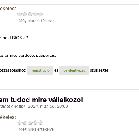
tékelés:
Még nincs értékelve
n neki BIOS-a?
es omnes perdocet paupertas.
ozzászóláshoz
és
szükséges
regisztráció
bejelentkezés
em tudod mire vállalkozol
küldte
444tibi
-
2024. már. 08. 20:03
tékelés:
Még nincs értékelve