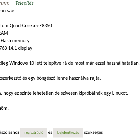
rum:
Telepítés
van szó:
 Atom Quad-Core x5-Z8350
 RAM
 Flash memory
768 14.1 display
ileg Windows 10 lett telepítve rá de most már ezzel használhatatlan
szerkesztő és egy böngésző lenne használva rajta.
 hogy ez szinte lehetetlen de szívesen kipróbálnék egy Linuxot.
nöm.
ászóláshoz
és
szükséges
regisztráció
bejelentkezés