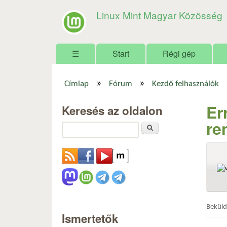
Linux Mint Magyar Közösség
Főmenü
☰
Start
Régi gép
»
»
Címlap
Fórum
Kezdő felhasználók
Jelenlegi hely
Er
Keresés az oldalon
re
Keresés
Bekül
Ismertetők