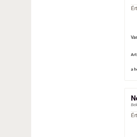
Ér
Va
Art
a h
N
Be
Ér