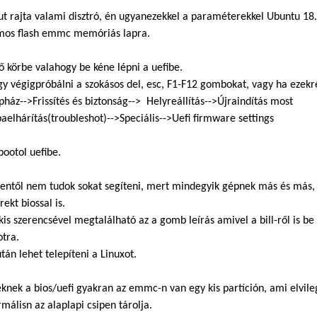
ut rajta valami disztró, én ugyanezekkel a paraméterekkel Ubuntu 18.
mos flash emmc memóriás lapra.
ő körbe valahogy be kéne lépni a uefibe.
gy végigpróbálni a szokásos del, esc, F1-F12 gombokat, vagy ha eze
ház-->Frissítés és biztonság--> Helyreállítás-->Újraindítás most
aelhárítás(troubleshot)-->Speciális-->Uefi firmware settings
ootol uefibe.
nentől nem tudok sokat segíteni, mert mindegyik gépnek más és más,
rekt biossal is.
 kis szerencsével megtalálható az a gomb leírás amivel a bill-ről is be 
otra.
tán lehet telepíteni a Linuxot.
knek a bios/uefi gyakran az emmc-n van egy kis partíción, ami elvile
málisn az alaplapi csipen tárolja.