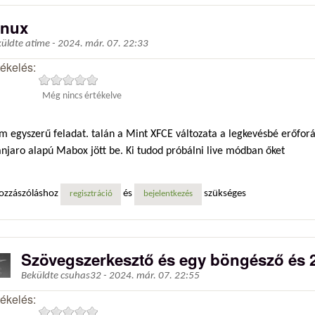
inux
küldte
atime
-
2024. már. 07. 22:33
tékelés:
Még nincs értékelve
m egyszerű feladat. talán a Mint XFCE változata a legkevésbé erőfor
njaro alapú Mabox jött be. Ki tudod próbálni live módban őket
ozzászóláshoz
és
szükséges
regisztráció
bejelentkezés
Szövegszerkesztő és egy böngésző és
Beküldte
csuhas32
-
2024. már. 07. 22:55
tékelés: