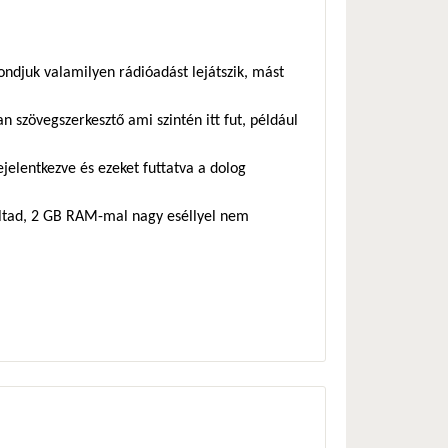
mondjuk valamilyen rádióadást lejátszik, mást
n szövegszerkesztő ami szintén itt fut, például
jelentkezve és ezeket futtatva a dolog
oltad, 2 GB RAM-mal nagy eséllyel nem