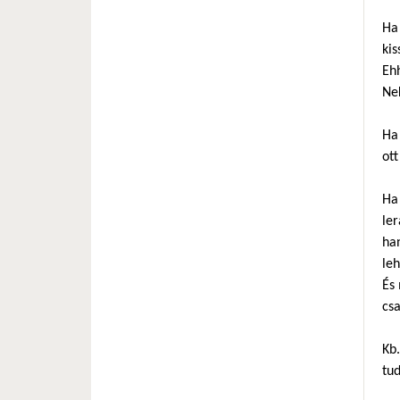
Ha 
kis
Ehh
Nek
Ha 
ott
Ha 
ler
ha
leh
És 
cs
Kb.
tud