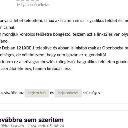
Még nincs értékelve
onyára lehet telepíteni, Linux az is amin nincs is grafikus felület és 
m csinál.
 mondjuk konzolos felületre böngésző, teszem azt a links2 és van olya
Nano.
 Debian 12 LXDE-t telepítve és abban is inkább csak az Openboxba be
hetséges, de vélelmezem, hogy nem igazán erre gondoltál.
erintem ez a szövegszerkesztés+böngésző, ha grafikus felületen gond
használói élmény, hanem kínlódás lesz.
ozzászóláshoz
és
szükséges
regisztráció
bejelentkezés
ovábbra sem szeritem
küldte
T.István
-
2024. már. 08. 06:24