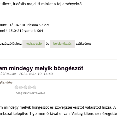
 sikert, tudósíts majd itt minket a fejleményekről.
buntu 18.04 KDE Plasma 5.12.9
nel 4.15.0-212-generic X64
ozzászóláshoz
és
szükséges
regisztráció
bejelentkezés
em mindegy melyik böngészőt
küldte
user
-
2024. már. 10. 14:40
tékelés:
Még nincs értékelve
 mindegy melyik böngészőt és szövegszerkesztőt választod hozzá. A fir
enboxal telepítve 1 gb memóriával el van. Vastag klienshez nézegett