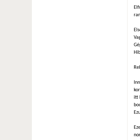
Elf
ra
Els
Va
Gép
Hib
Reb
In
kor
itt
bo
Ezu
Eze
nor