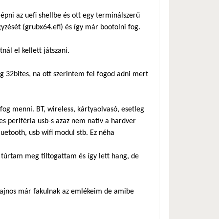
lépni az uefi shellbe és ott egy terminálszerű
gyzését (grubx64.efi) és így már bootolni fog.
ál el kellett játszani.
g 32bites, na ott szerintem fel fogod adni mert
fog menni. BT, wireless, kártyaolvasó, esetleg
es periféria usb-s azaz nem natív a hardver
etooth, usb wifi modul stb. Ez néha
 túrtam meg tiltogattam és így lett hang, de
, sajnos már fakulnak az emlékeim de amibe