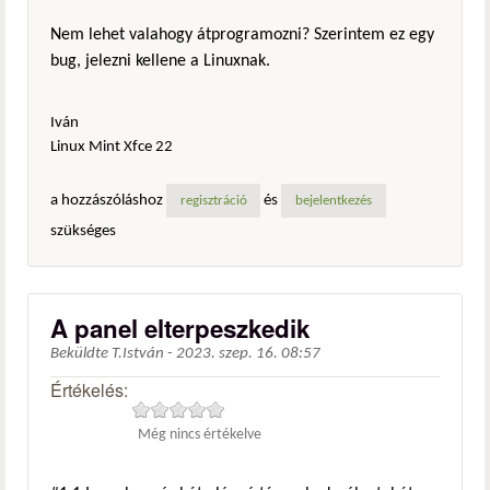
Nem lehet valahogy átprogramozni? Szerintem ez egy
bug, jelezni kellene a Linuxnak.
Iván
Linux Mint Xfce 22
a hozzászóláshoz
és
regisztráció
bejelentkezés
szükséges
A panel elterpeszkedik
Beküldte
T.István
-
2023. szep. 16. 08:57
Értékelés:
Még nincs értékelve