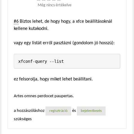
Még nincs értékelve
#6
Biztos lehet, de hogy hogy, a xfce beállításoknál
kellene kutakodni.
vagy egy listát erről pasztázni (gondolom jó hosszú):
xfconf-query --list
ez felsorolja, hogy miket lehet beállítani.
Artes omnes perdocet paupertas.
a hozzászóláshoz
és
regisztráció
bejelentkezés
szükséges