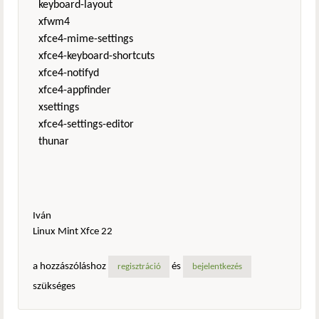
keyboard-layout
xfwm4
xfce4-mime-settings
xfce4-keyboard-shortcuts
xfce4-notifyd
xfce4-appfinder
xsettings
xfce4-settings-editor
thunar
Iván
Linux Mint Xfce 22
a hozzászóláshoz
és
regisztráció
bejelentkezés
szükséges