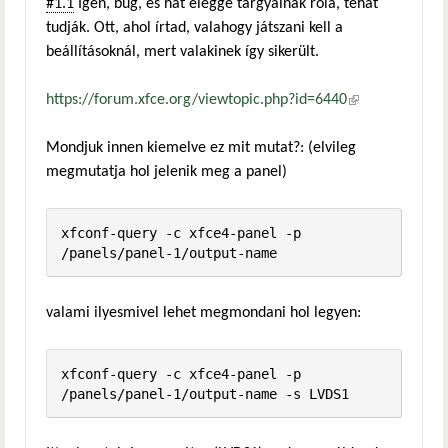
#1.1
Igen, bug, és hát eléggé tárgyalnak róla, tehát
tudják. Ott, ahol írtad, valahogy játszani kell a
beállításoknál, mert valakinek így sikerült.
https://forum.xfce.org/viewtopic.php?id=6440
(külső
hivatkozás)
Mondjuk innen kiemelve ez mit mutat?: (elvileg
megmutatja hol jelenik meg a panel)
xfconf-query -c xfce4-panel -p 
/panels/panel-1/output-name
valami ilyesmivel lehet megmondani hol legyen:
xfconf-query -c xfce4-panel -p 
/panels/panel-1/output-name -s LVDS1