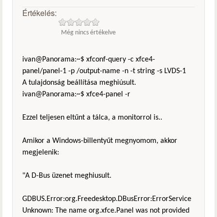
Értékelés:
Még nincs értékelve
ivan@Panorama:~$ xfconf-query -c xfce4-
panel/panel-1 -p /output-name -n -t string -s LVDS-1
A tulajdonság beállítása meghiúsult.
ivan@Panorama:~$ xfce4-panel -r
Ezzel teljesen eltűnt a tálca, a monitorrol is..
Amikor a Windows-billentyűt megnyomom, akkor
megjelenik:
"A D-Bus üzenet meghiusult.
GDBUS.Error:org.Freedesktop.DBusError:ErrorService
Unknown: The name org.xfce.Panel was not provided