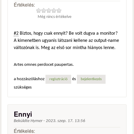
Értékelés:
Még nincs értékelve
#2
Biztos, hogy csak ennyit? Be volt dugva a monitor?
A kimenetben ugyanis látszani kellene az output-name
változónak is. Meg az első sor mintha hiányos lenne.
Artes omnes perdocet paupertas.
a hozzászóláshoz
és
regisztráció
bejelentkezés
szükséges
Ennyi
Beküldte
Hymer
-
2023. szep. 17. 13:56
Értékelés: