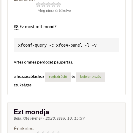
Még nincs értékelve
#8
Ez most mit mond?
xfconf-query -c xfce4-panel -l -v
Artes omnes perdocet paupertas.
a hozzászóláshoz
és
regisztráció
bejelentkezés
szükséges
Ezt mondja
Beküldte
Hymer
-
2023. szep. 18. 15:39
Értékelés: