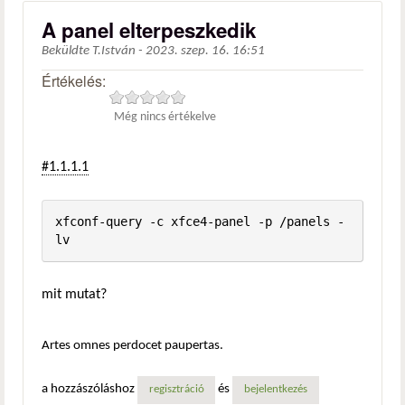
A panel elterpeszkedik
Beküldte
T.István
-
2023. szep. 16. 16:51
Értékelés:
Még nincs értékelve
#1.1.1.1
xfconf-query -c xfce4-panel -p /panels -
lv
mit mutat?
Artes omnes perdocet paupertas.
a hozzászóláshoz
és
regisztráció
bejelentkezés