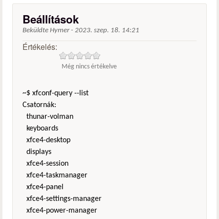
Beállítások
Beküldte
Hymer
-
2023. szep. 18. 14:21
Értékelés:
Még nincs értékelve
~$ xfconf-query --list
Csatornák:
thunar-volman
keyboards
xfce4-desktop
displays
xfce4-session
xfce4-taskmanager
xfce4-panel
xfce4-settings-manager
xfce4-power-manager