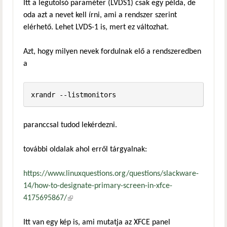
Itt a legutolsó paraméter (LVDS1) csak egy példa, de
oda azt a nevet kell írni, ami a rendszer szerint
elérhető. Lehet LVDS-1 is, mert ez változhat.
Azt, hogy milyen nevek fordulnak elő a rendszeredben
a
xrandr --listmonitors
paranccsal tudod lekérdezni.
további oldalak ahol erről tárgyalnak:
https://www.linuxquestions.org/questions/slackware-
14/how-to-designate-primary-screen-in-xfce-
4175695867/
(külső hivatkozás)
Itt van egy kép is, ami mutatja az XFCE panel