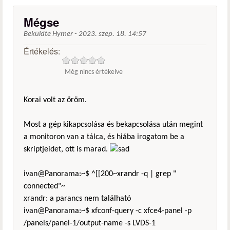
Mégse
Beküldte
Hymer
-
2023. szep. 18. 14:57
Értékelés:
Még nincs értékelve
Korai volt az öröm.
Most a gép kikapcsolása és bekapcsolása után megint
a monitoron van a tálca, és hiába irogatom be a
skriptjeidet, ott is marad.
ivan@Panorama:~$ ^[[200~xrandr -q | grep "
connected"~
xrandr: a parancs nem található
ivan@Panorama:~$ xfconf-query -c xfce4-panel -p
/panels/panel-1/output-name -s LVDS-1