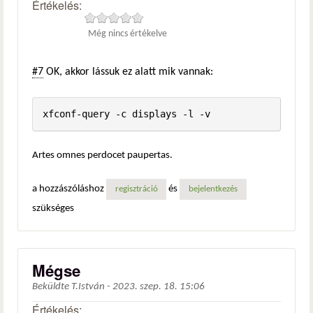
Értékelés:
Még nincs értékelve
#7
OK, akkor lássuk ez alatt mik vannak:
xfconf-query -c displays -l -v
Artes omnes perdocet paupertas.
a hozzászóláshoz
és
regisztráció
bejelentkezés
szükséges
Mégse
Beküldte
T.István
-
2023. szep. 18. 15:06
Értékelés: