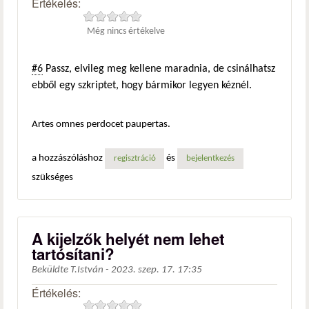
Értékelés:
Még nincs értékelve
#6
Passz, elvileg meg kellene maradnia, de csinálhatsz
ebből egy szkriptet, hogy bármikor legyen kéznél.
Artes omnes perdocet paupertas.
a hozzászóláshoz
és
regisztráció
bejelentkezés
szükséges
A kijelzők helyét nem lehet
tartósítani?
Beküldte
T.István
-
2023. szep. 17. 17:35
Értékelés: