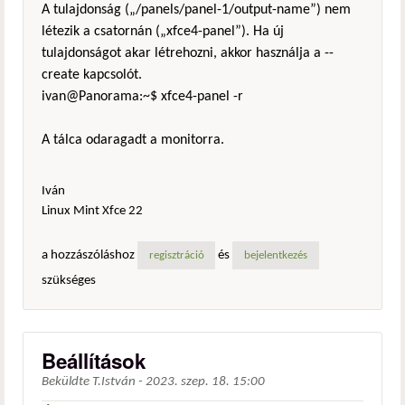
A tulajdonság („/panels/panel-1/output-name”) nem
létezik a csatornán („xfce4-panel”). Ha új
tulajdonságot akar létrehozni, akkor használja a --
create kapcsolót.
ivan@Panorama:~$ xfce4-panel -r
A tálca odaragadt a monitorra.
Iván
Linux Mint Xfce 22
a hozzászóláshoz
és
regisztráció
bejelentkezés
szükséges
Beállítások
Beküldte
T.István
-
2023. szep. 18. 15:00