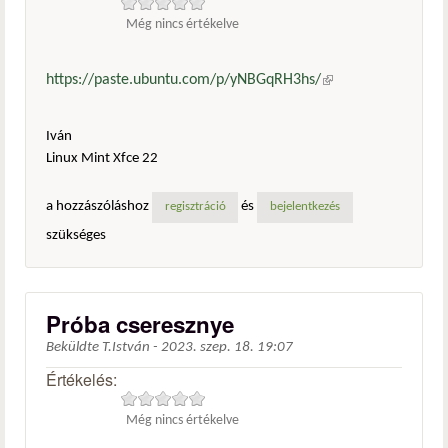
Még nincs értékelve
https://paste.ubuntu.com/p/yNBGqRH3hs/
(külső
hivatkozás)
Iván
Linux Mint Xfce 22
a hozzászóláshoz
és
regisztráció
bejelentkezés
szükséges
Próba cseresznye
Beküldte
T.István
-
2023. szep. 18. 19:07
Értékelés:
Még nincs értékelve