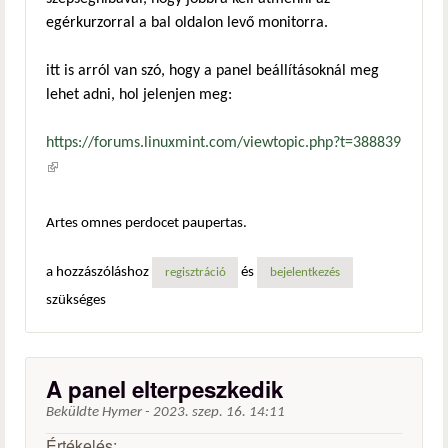
egérkurzorral a bal oldalon levő monitorra.
itt is arról van szó, hogy a panel beállításoknál meg
lehet adni, hol jelenjen meg:
https://forums.linuxmint.com/viewtopic.php?t=388839
(külső hivatkozás)
Artes omnes perdocet paupertas.
a hozzászóláshoz
és
regisztráció
bejelentkezés
szükséges
A panel elterpeszkedik
Beküldte
Hymer
-
2023. szep. 16. 14:11
Értékelés: