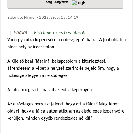
segítségével.
hivatkozá
Beküldte
Hymer
-
2023. szep. 15. 14:19
Fórum:
Első lépések és beállítások
Van egy extra képernyőm a noteszgéptől balra. A jobboldalon
nincs hely az íróasztalon.
A Kijelző beállításainál bekapcsolom a kiterjesztést,
átrendezem a képet a helyzet szerint és bejelölöm, hogy a
noteszgép legyen az elsődleges.
A tálca mégis ott marad az extra képernyőn.
Az elsődleges nem azt jelenti, hogy ott a tálca? Meg lehet
oldani, hogy a tálca automatikusan az elsődleges képernyőre
kerüljön, minden egyéb rendezkedés nélkül?