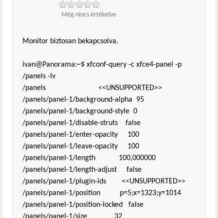
Még nincs értékelve
Monitor biztosan bekapcsolva.
ivan@Panorama:~$ xfconf-query -c xfce4-panel -p
/panels -lv
/panels <<UNSUPPORTED>>
/panels/panel-1/background-alpha 95
/panels/panel-1/background-style 0
/panels/panel-1/disable-struts false
/panels/panel-1/enter-opacity 100
/panels/panel-1/leave-opacity 100
/panels/panel-1/length 100,000000
/panels/panel-1/length-adjust false
/panels/panel-1/plugin-ids <<UNSUPPORTED>>
/panels/panel-1/position p=5;x=1323;y=1014
/panels/panel-1/position-locked false
/panels/panel-1/size 32