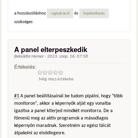
a hozzászóláshoz
és
regisztráció
bejelentkezés
szükséges
A panel elterpeszkedik
Beküldte
Hymer
-
2023. szep. 16. 07:58
Értékelés:
Még nincs értékelve
#1
A panel beállításainál be tudom pipálni, hogy "több
monitoron", akkor a képernyők alját egy vonalba
igazítva a panel kiterjed mindkét monitorra. De a
főmenü meg az aktív programok a másodlagos
képernyőn maradnak. Szeretném az egész tálcát
átpakolni az elsődlegesre.