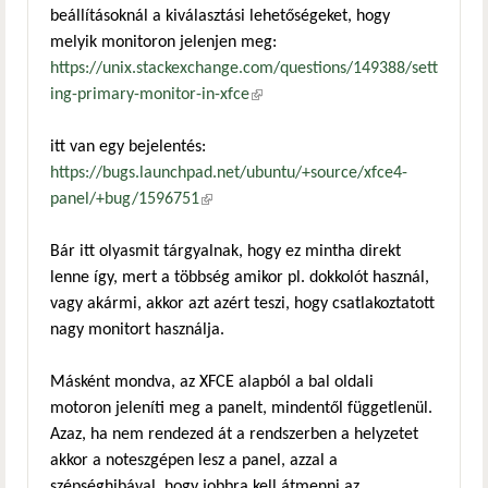
beállításoknál a kiválasztási lehetőségeket, hogy
melyik monitoron jelenjen meg:
https://unix.stackexchange.com/questions/149388/sett
ing-primary-monitor-in-xfce
(külső hivatkozás)
itt van egy bejelentés:
https://bugs.launchpad.net/ubuntu/+source/xfce4-
panel/+bug/1596751
(külső hivatkozás)
Bár itt olyasmit tárgyalnak, hogy ez mintha direkt
lenne így, mert a többség amikor pl. dokkolót használ,
vagy akármi, akkor azt azért teszi, hogy csatlakoztatott
nagy monitort használja.
Másként mondva, az XFCE alapból a bal oldali
motoron jeleníti meg a panelt, mindentől függetlenül.
Azaz, ha nem rendezed át a rendszerben a helyzetet
akkor a noteszgépen lesz a panel, azzal a
szépséghibával, hogy jobbra kell átmenni az