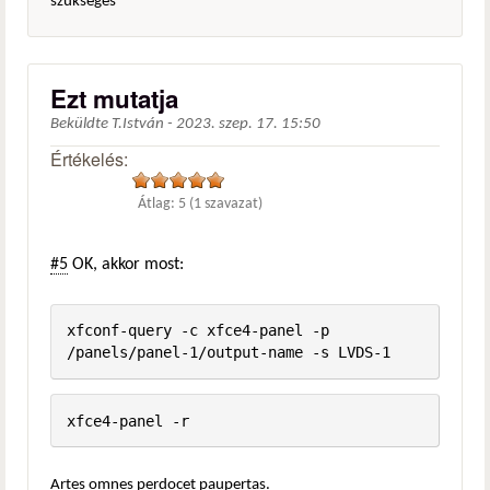
szükséges
Ezt mutatja
Beküldte
T.István
-
2023. szep. 17. 15:50
Értékelés:
Átlag:
5
(
1
szavazat)
#5
OK, akkor most:
xfconf-query -c xfce4-panel -p 
/panels/panel-1/output-name -s LVDS-1
xfce4-panel -r
Artes omnes perdocet paupertas.