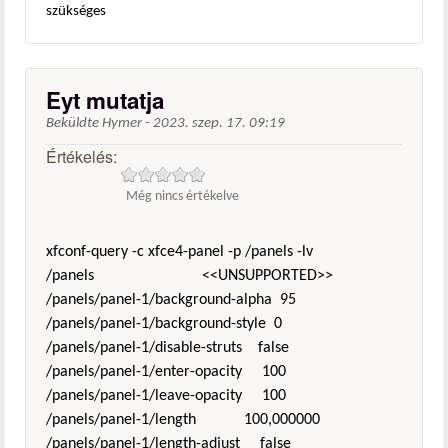
szükséges
Eyt mutatja
Beküldte
Hymer
-
2023. szep. 17. 09:19
Értékelés:
Még nincs értékelve
xfconf-query -c xfce4-panel -p /panels -lv
/panels <<UNSUPPORTED>>
/panels/panel-1/background-alpha 95
/panels/panel-1/background-style 0
/panels/panel-1/disable-struts false
/panels/panel-1/enter-opacity 100
/panels/panel-1/leave-opacity 100
/panels/panel-1/length 100,000000
/panels/panel-1/length-adjust false