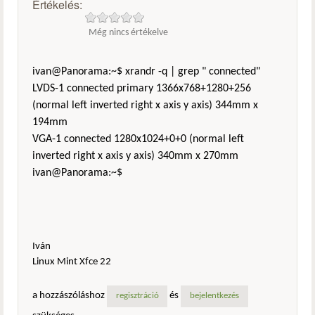
Értékelés:
Még nincs értékelve
ivan@Panorama:~$ xrandr -q | grep " connected"
LVDS-1 connected primary 1366x768+1280+256
(normal left inverted right x axis y axis) 344mm x
194mm
VGA-1 connected 1280x1024+0+0 (normal left
inverted right x axis y axis) 340mm x 270mm
ivan@Panorama:~$
Iván
Linux Mint Xfce 22
a hozzászóláshoz
és
regisztráció
bejelentkezés