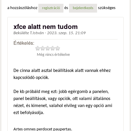
a hozzászóláshoz
és
szükséges
regisztráció
bejelentkezés
xfce alatt nem tudom
Beküldte
T.István
-
2023. szep. 15. 21:09
Értékelés:
Még nincs értékelve
De cinna alatt asztal beállítások alatt vannak ehhez
kapcsolódó opciók.
De kb próbáld meg ezt: jobb egérgomb a panelen,
panel beállítások, vagy opciók, ott valami általános
nézet, és kimenet, valahol elvileg van egy opció ami
ezt befolyásolja.
Artes omnes perdocet paupertas.