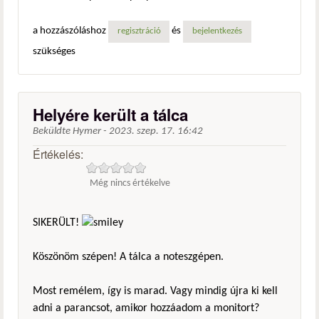
a hozzászóláshoz
és
regisztráció
bejelentkezés
szükséges
Helyére került a tálca
Beküldte
Hymer
-
2023. szep. 17. 16:42
Értékelés:
Még nincs értékelve
SIKERÜLT!
Köszönöm szépen! A tálca a noteszgépen.
Most remélem, így is marad. Vagy mindig újra ki kell
adni a parancsot, amikor hozzáadom a monitort?