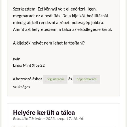
Szerkesztem. Ezt könnyű volt ellenőrizni. Igen,
megmaradt ez a beállítás. De a kijelzők beállításnál
mindig át kell rendezni a képet, noteszgép jobbra.
Amint azt helyreteszem, a tálca az elsődlegesre kerül.
A kijelzők helyét nem lehet tartósítani?
Iván
Linux Mint Xfce 22
a hozzászóláshoz
és
regisztráció
bejelentkezés
szükséges
Helyére került a tálca
Beküldte
T.István
-
2023. szep. 17. 16:46