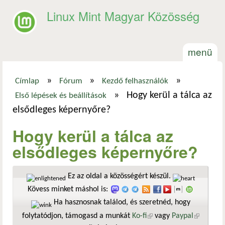
Ugrás a tartalomra
Linux Mint Magyar Közösség
menü
»
»
»
Címlap
Fórum
Kezdő felhasználók
Jelenlegi hely
»
Hogy kerül a tálca az
Első lépések és beállítások
elsődleges képernyőre?
Hogy kerül a tálca az
elsődleges képernyőre?
Ez az oldal a közösségért készül.
Kövess minket máshol is:
Ha hasznosnak találod, és szeretnéd, hogy
folytatódjon, támogasd a munkát
Ko-fi
(külső hivatkozás)
vagy
Paypal
(külső