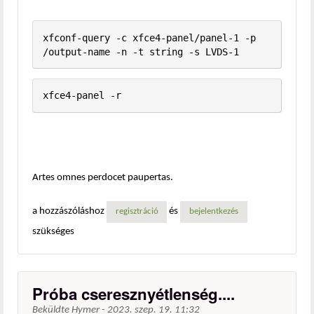
xfconf-query -c xfce4-panel/panel-1 -p 
/output-name -n -t string -s LVDS-1
xfce4-panel -r
Artes omnes perdocet paupertas.
a hozzászóláshoz
és
regisztráció
bejelentkezés
szükséges
Próba cseresznyétlenség....
Beküldte
Hymer
-
2023. szep. 19. 11:32