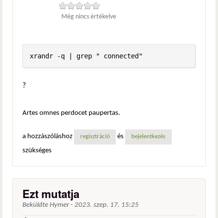
Még nincs értékelve
xrandr -q | grep " connected"
?
Artes omnes perdocet paupertas.
a hozzászóláshoz
és
regisztráció
bejelentkezés
szükséges
Ezt mutatja
Beküldte
Hymer
-
2023. szep. 17. 15:25