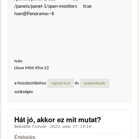
/panels/panel-1/span-monitors true
ivan@Panorama:~$
Iván
Linux Mint Xfce 22
a hozzászóláshoz
és
regisztráció
bejelentkezés
szükséges
Hát jó, akkor ez mit mutat?
Beküldte
T.István
-
2023. szep. 17. 14:14
Értékelés: