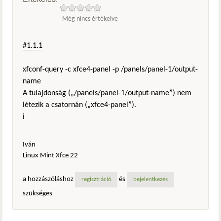
Még nincs értékelve
#1.1.1
xfconf-query -c xfce4-panel -p /panels/panel-1/output-
name
A tulajdonság („/panels/panel-1/output-name”) nem
létezik a csatornán („xfce4-panel”).
i
Iván
Linux Mint Xfce 22
a hozzászóláshoz
és
regisztráció
bejelentkezés
szükséges