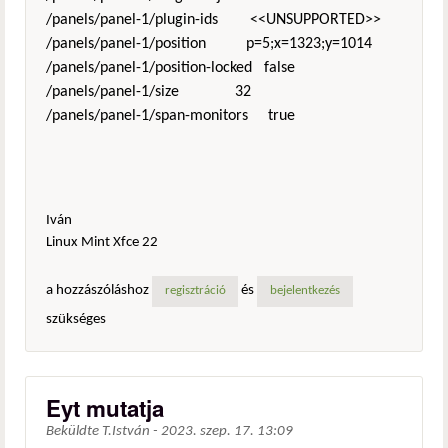
/panels/panel-1/plugin-ids <<UNSUPPORTED>>
/panels/panel-1/position p=5;x=1323;y=1014
/panels/panel-1/position-locked false
/panels/panel-1/size 32
/panels/panel-1/span-monitors true
Iván
Linux Mint Xfce 22
a hozzászóláshoz
és
regisztráció
bejelentkezés
szükséges
Eyt mutatja
Beküldte
T.István
-
2023. szep. 17. 13:09