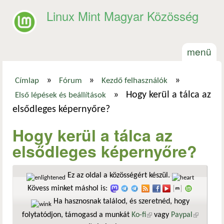
Ugrás a tartalomra
Linux Mint Magyar Közösség
menü
»
»
»
Címlap
Fórum
Kezdő felhasználók
Jelenlegi hely
»
Hogy kerül a tálca az
Első lépések és beállítások
elsődleges képernyőre?
Hogy kerül a tálca az
elsődleges képernyőre?
Ez az oldal a közösségért készül.
Kövess minket máshol is:
Ha hasznosnak találod, és szeretnéd, hogy
folytatódjon, támogasd a munkát
Ko-fi
(külső hivatkozás)
vagy
Paypal
(külső