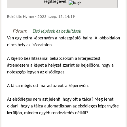
segítségével.
hivatkozá
Beküldte
Hymer
-
2023. szep. 15. 14:19
Fórum:
Első lépések és beállítások
Van egy extra képernyőm a noteszgéptől balra. A jobboldalon
nincs hely az íróasztalon.
A Kijelző beállításainál bekapcsolom a kiterjesztést,
átrendezem a képet a helyzet szerint és bejelölöm, hogy a
noteszgép legyen az elsődleges.
A tálca mégis ott marad az extra képernyőn.
Az elsődleges nem azt jelenti, hogy ott a tálca? Meg lehet
oldani, hogy a tálca automatikusan az elsődleges képernyőre
kerüljön, minden egyéb rendezkedés nélkül?