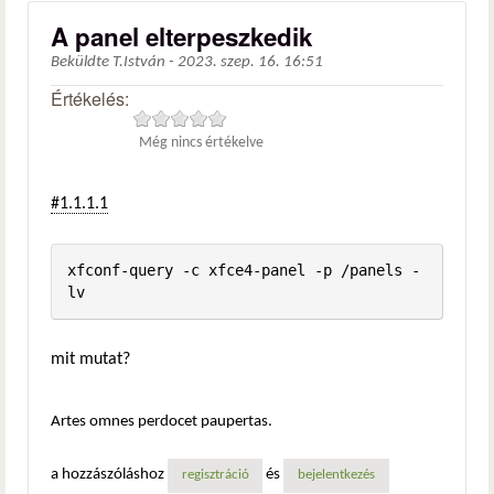
A panel elterpeszkedik
Beküldte
T.István
-
2023. szep. 16. 16:51
Értékelés:
Még nincs értékelve
#1.1.1.1
xfconf-query -c xfce4-panel -p /panels -
lv
mit mutat?
Artes omnes perdocet paupertas.
a hozzászóláshoz
és
regisztráció
bejelentkezés