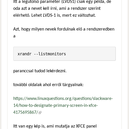
Itt a legutolsó paraméter (LVDS1) csak egy példa, de
oda azt a nevet kell írni, ami a rendszer szerint
elérhető. Lehet LVDS-1 is, mert ez változhat.
Azt, hogy milyen nevek fordulnak elő a rendszeredben
a
xrandr --listmonitors
paranccsal tudod lekérdezni.
további oldalak ahol erről tárgyalnak:
https://www.linuxquestions.org/questions/slackware-
14/how-to-designate-primary-screen-in-xfce-
4175695867/
(külső hivatkozás)
Itt van egy kép is, ami mutatja az XFCE panel