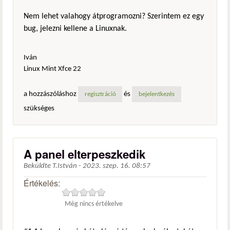
Nem lehet valahogy átprogramozni? Szerintem ez egy
bug, jelezni kellene a Linuxnak.
Iván
Linux Mint Xfce 22
a hozzászóláshoz
és
regisztráció
bejelentkezés
szükséges
A panel elterpeszkedik
Beküldte
T.István
-
2023. szep. 16. 08:57
Értékelés:
Még nincs értékelve