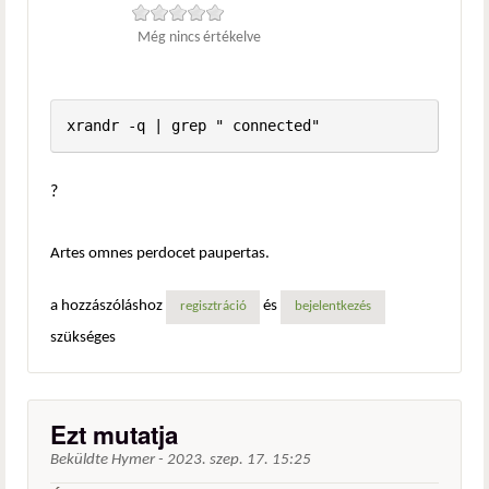
Még nincs értékelve
xrandr -q | grep " connected"
?
Artes omnes perdocet paupertas.
a hozzászóláshoz
és
regisztráció
bejelentkezés
szükséges
Ezt mutatja
Beküldte
Hymer
-
2023. szep. 17. 15:25