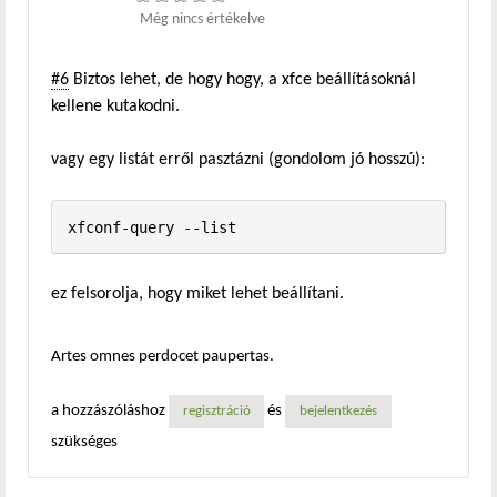
Még nincs értékelve
#6
Biztos lehet, de hogy hogy, a xfce beállításoknál
kellene kutakodni.
vagy egy listát erről pasztázni (gondolom jó hosszú):
xfconf-query --list
ez felsorolja, hogy miket lehet beállítani.
Artes omnes perdocet paupertas.
a hozzászóláshoz
és
regisztráció
bejelentkezés
szükséges