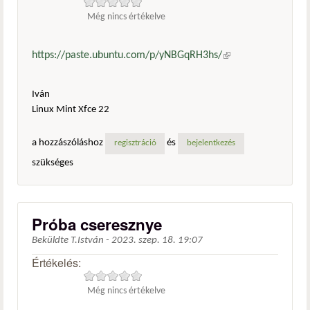
Még nincs értékelve
https://paste.ubuntu.com/p/yNBGqRH3hs/
(külső
hivatkozás)
Iván
Linux Mint Xfce 22
a hozzászóláshoz
és
regisztráció
bejelentkezés
szükséges
Próba cseresznye
Beküldte
T.István
-
2023. szep. 18. 19:07
Értékelés:
Még nincs értékelve