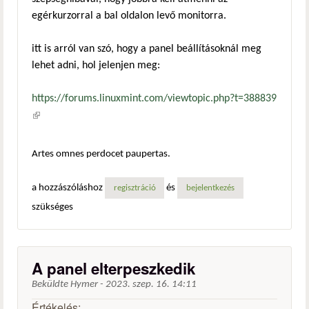
egérkurzorral a bal oldalon levő monitorra.
itt is arról van szó, hogy a panel beállításoknál meg
lehet adni, hol jelenjen meg:
https://forums.linuxmint.com/viewtopic.php?t=388839
(külső hivatkozás)
Artes omnes perdocet paupertas.
a hozzászóláshoz
és
regisztráció
bejelentkezés
szükséges
A panel elterpeszkedik
Beküldte
Hymer
-
2023. szep. 16. 14:11
Értékelés: