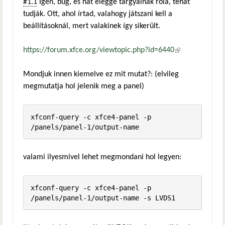
#1.1
Igen, bug, és hát eléggé tárgyalnak róla, tehát
tudják. Ott, ahol írtad, valahogy játszani kell a
beállításoknál, mert valakinek így sikerült.
https://forum.xfce.org/viewtopic.php?id=6440
(külső
hivatkozás)
Mondjuk innen kiemelve ez mit mutat?: (elvileg
megmutatja hol jelenik meg a panel)
xfconf-query -c xfce4-panel -p 
/panels/panel-1/output-name
valami ilyesmivel lehet megmondani hol legyen:
xfconf-query -c xfce4-panel -p 
/panels/panel-1/output-name -s LVDS1