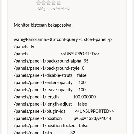
Még nincs értékelve
Monitor biztosan bekapcsolva.
ivan@Panorama:~$ xfconf-query -c xfce4-panel -p
/panels -lv
/panels <<UNSUPPORTED>>
/panels/panel-1/background-alpha 95
/panels/panel-1/background-style 0
/panels/panel-1/disable-struts false
/panels/panel-1/enter-opacity 100
/panels/panel-1/leave-opacity 100
/panels/panel-1/length 100,000000
/panels/panel-1/length-adjust false
/panels/panel-1/plugin-ids <<UNSUPPORTED>>
/panels/panel-1/position p=5;x=1323;y=1014
/panels/panel-1/position-locked false
/panels/panel-1/size 32