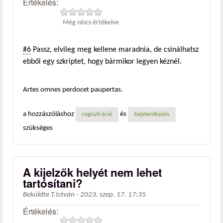
Értékelés:
Még nincs értékelve
#6
Passz, elvileg meg kellene maradnia, de csinálhatsz
ebből egy szkriptet, hogy bármikor legyen kéznél.
Artes omnes perdocet paupertas.
a hozzászóláshoz
és
regisztráció
bejelentkezés
szükséges
A kijelzők helyét nem lehet
tartósítani?
Beküldte
T.István
-
2023. szep. 17. 17:35
Értékelés: