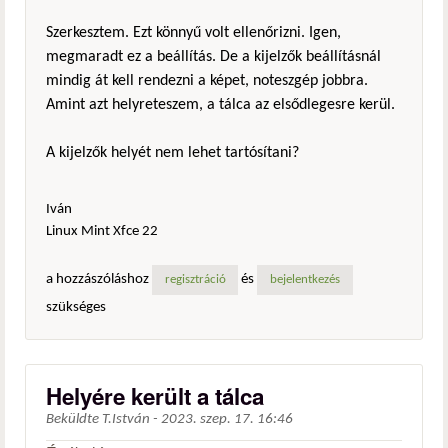
Szerkesztem. Ezt könnyű volt ellenőrizni. Igen,
megmaradt ez a beállítás. De a kijelzők beállításnál
mindig át kell rendezni a képet, noteszgép jobbra.
Amint azt helyreteszem, a tálca az elsődlegesre kerül.
A kijelzők helyét nem lehet tartósítani?
Iván
Linux Mint Xfce 22
a hozzászóláshoz
és
regisztráció
bejelentkezés
szükséges
Helyére került a tálca
Beküldte
T.István
-
2023. szep. 17. 16:46