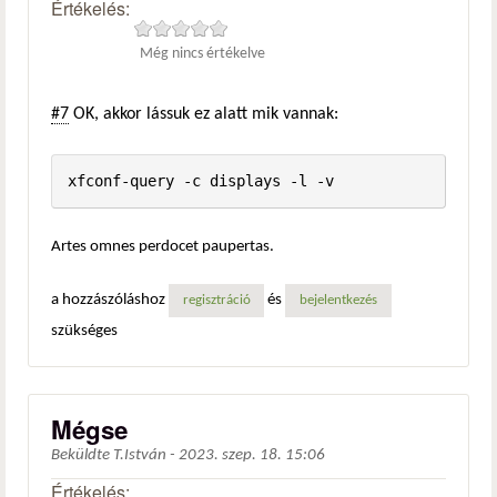
Értékelés:
Még nincs értékelve
#7
OK, akkor lássuk ez alatt mik vannak:
xfconf-query -c displays -l -v
Artes omnes perdocet paupertas.
a hozzászóláshoz
és
regisztráció
bejelentkezés
szükséges
Mégse
Beküldte
T.István
-
2023. szep. 18. 15:06
Értékelés: