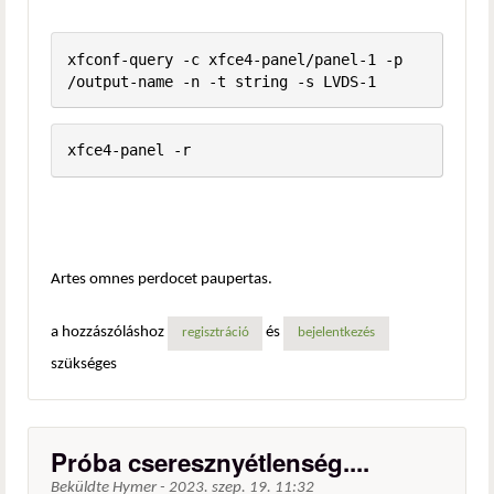
xfconf-query -c xfce4-panel/panel-1 -p 
/output-name -n -t string -s LVDS-1
xfce4-panel -r
Artes omnes perdocet paupertas.
a hozzászóláshoz
és
regisztráció
bejelentkezés
szükséges
Próba cseresznyétlenség....
Beküldte
Hymer
-
2023. szep. 19. 11:32