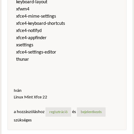
keyboard-layout
xfwm4
xfce4-mime-settings
xfce4-keyboard-shortcuts
xfce4-notifyd
xfce4-appfinder
xsettings
xfce4-settings-editor
thunar
Iván
Linux Mint Xfce 22
a hozzászóláshoz
és
regisztráció
bejelentkezés
szükséges