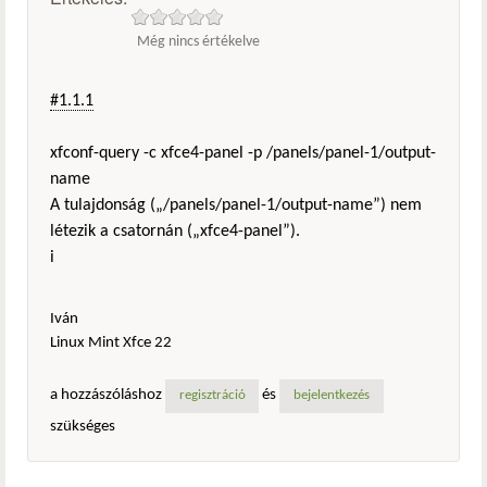
Még nincs értékelve
#1.1.1
xfconf-query -c xfce4-panel -p /panels/panel-1/output-
name
A tulajdonság („/panels/panel-1/output-name”) nem
létezik a csatornán („xfce4-panel”).
i
Iván
Linux Mint Xfce 22
a hozzászóláshoz
és
regisztráció
bejelentkezés
szükséges