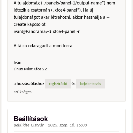
A tulajdonság („/panels/panel-1/output-name”) nem
létezik a csatornán („xfce4-panel”). Ha új
tulajdonságot akar létrehozni, akkor használja a --
create kapcsolót.
ivan@Panorama:~$ xfce4-panel -r
A tálca odaragadt a monitorra.
Iván
Linux Mint Xfce 22
a hozzászóláshoz
és
regisztráció
bejelentkezés
szükséges
Beállítások
Beküldte
T.István
-
2023. szep. 18. 15:00