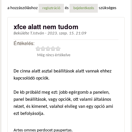
a hozzászóláshoz
és
szükséges
regisztráció
bejelentkezés
xfce alatt nem tudom
Beküldte
T.István
-
2023. szep. 15. 21:09
Értékelés:
Még nincs értékelve
De cinna alatt asztal beállítások alatt vannak ehhez
kapcsolódó opciók.
De kb próbáld meg ezt: jobb egérgomb a panelen,
panel beállítások, vagy opciók, ott valami általános
nézet, és kimenet, valahol elvileg van egy opció ami
ezt befolyásolja.
Artes omnes perdocet paupertas.