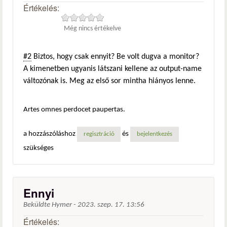
Értékelés:
Még nincs értékelve
#2
Biztos, hogy csak ennyit? Be volt dugva a monitor?
A kimenetben ugyanis látszani kellene az output-name
változónak is. Meg az első sor mintha hiányos lenne.
Artes omnes perdocet paupertas.
a hozzászóláshoz
és
regisztráció
bejelentkezés
szükséges
Ennyi
Beküldte
Hymer
-
2023. szep. 17. 13:56
Értékelés: