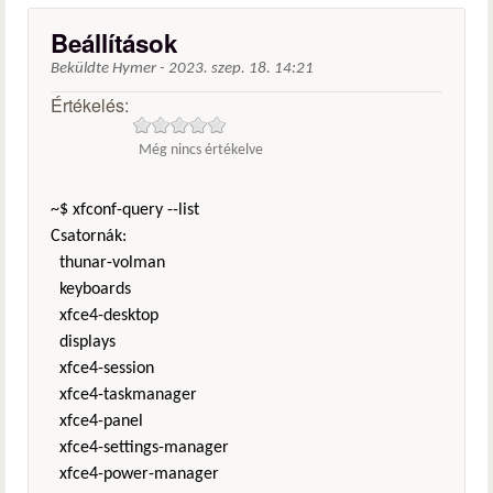
Beállítások
Beküldte
Hymer
-
2023. szep. 18. 14:21
Értékelés:
Még nincs értékelve
~$ xfconf-query --list
Csatornák:
thunar-volman
keyboards
xfce4-desktop
displays
xfce4-session
xfce4-taskmanager
xfce4-panel
xfce4-settings-manager
xfce4-power-manager