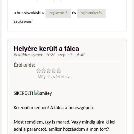
a hozzászóláshoz
és
regisztráció
bejelentkezés
szükséges
Helyére került a tálca
Beküldte
Hymer
-
2023. szep. 17. 16:42
Értékelés:
Még nincs értékelve
SIKERÜLT!
Köszönöm szépen! A tálca a noteszgépen.
Most remélem, így is marad. Vagy mindig újra ki kell
adni a parancsot, amikor hozzáadom a monitort?