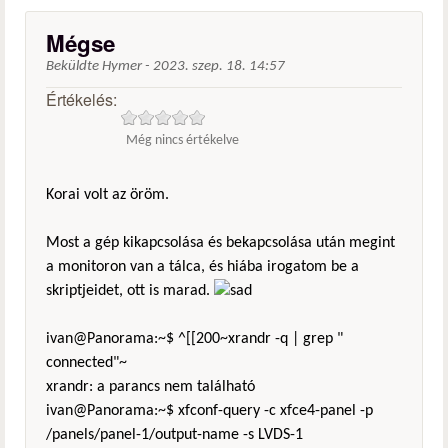
Mégse
Beküldte
Hymer
-
2023. szep. 18. 14:57
Értékelés:
Még nincs értékelve
Korai volt az öröm.
Most a gép kikapcsolása és bekapcsolása után megint
a monitoron van a tálca, és hiába irogatom be a
skriptjeidet, ott is marad.
ivan@Panorama:~$ ^[[200~xrandr -q | grep "
connected"~
xrandr: a parancs nem található
ivan@Panorama:~$ xfconf-query -c xfce4-panel -p
/panels/panel-1/output-name -s LVDS-1