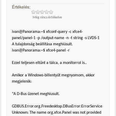
Értékelés:
Még nincs értékelve
ivan@Panorama:~$ xfconf-query -c xfce4-
panel/panel-1 -p /output-name -n -t string -s LVDS-1
A tulajdonság beállítása meghiúsult.
ivan@Panorama:~$ xfce4-panel -r
Ezzel teljesen eltűnt a tálca, a monitorrol is..
Amikor a Windows-billentyűt megnyomom, akkor
megjelenik:
"A D-Bus üzenet meghiusult.
GDBUS.Error:org.Freedesktop.DBusError:ErrorService
Unknown: The name org.xfce.Panel was not provided