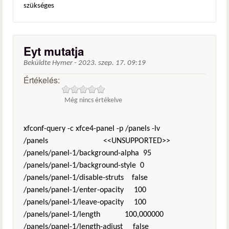
szükséges
Eyt mutatja
Beküldte
Hymer
-
2023. szep. 17. 09:19
Értékelés:
Még nincs értékelve
xfconf-query -c xfce4-panel -p /panels -lv
/panels <<UNSUPPORTED>>
/panels/panel-1/background-alpha 95
/panels/panel-1/background-style 0
/panels/panel-1/disable-struts false
/panels/panel-1/enter-opacity 100
/panels/panel-1/leave-opacity 100
/panels/panel-1/length 100,000000
/panels/panel-1/length-adjust false