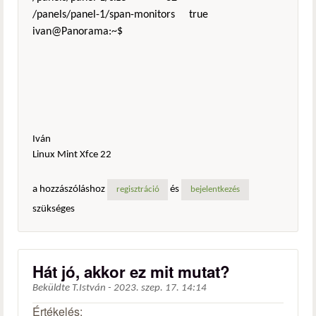
/panels/panel-1/span-monitors true
ivan@Panorama:~$
Iván
Linux Mint Xfce 22
a hozzászóláshoz
és
regisztráció
bejelentkezés
szükséges
Hát jó, akkor ez mit mutat?
Beküldte
T.István
-
2023. szep. 17. 14:14
Értékelés: