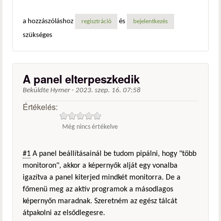
a hozzászóláshoz
és
regisztráció
bejelentkezés
szükséges
A panel elterpeszkedik
Beküldte
Hymer
-
2023. szep. 16. 07:58
Értékelés:
Még nincs értékelve
#1
A panel beállításainál be tudom pipálni, hogy "több
monitoron", akkor a képernyők alját egy vonalba
igazítva a panel kiterjed mindkét monitorra. De a
főmenü meg az aktív programok a másodlagos
képernyőn maradnak. Szeretném az egész tálcát
átpakolni az elsődlegesre.