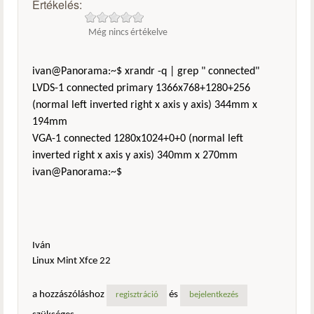
Értékelés:
Még nincs értékelve
ivan@Panorama:~$ xrandr -q | grep " connected"
LVDS-1 connected primary 1366x768+1280+256
(normal left inverted right x axis y axis) 344mm x
194mm
VGA-1 connected 1280x1024+0+0 (normal left
inverted right x axis y axis) 340mm x 270mm
ivan@Panorama:~$
Iván
Linux Mint Xfce 22
a hozzászóláshoz
és
regisztráció
bejelentkezés