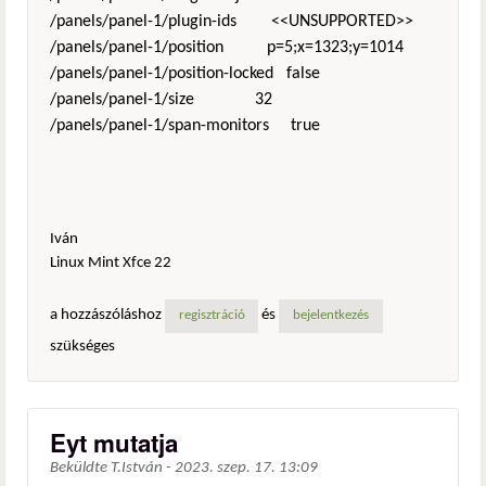
/panels/panel-1/plugin-ids <<UNSUPPORTED>>
/panels/panel-1/position p=5;x=1323;y=1014
/panels/panel-1/position-locked false
/panels/panel-1/size 32
/panels/panel-1/span-monitors true
Iván
Linux Mint Xfce 22
a hozzászóláshoz
és
regisztráció
bejelentkezés
szükséges
Eyt mutatja
Beküldte
T.István
-
2023. szep. 17. 13:09