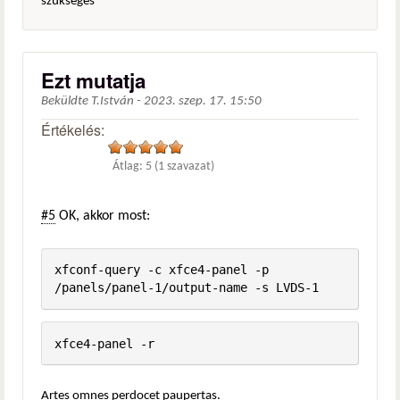
szükséges
Ezt mutatja
Beküldte
T.István
-
2023. szep. 17. 15:50
Értékelés:
Átlag:
5
(
1
szavazat)
#5
OK, akkor most:
xfconf-query -c xfce4-panel -p 
/panels/panel-1/output-name -s LVDS-1
xfce4-panel -r
Artes omnes perdocet paupertas.