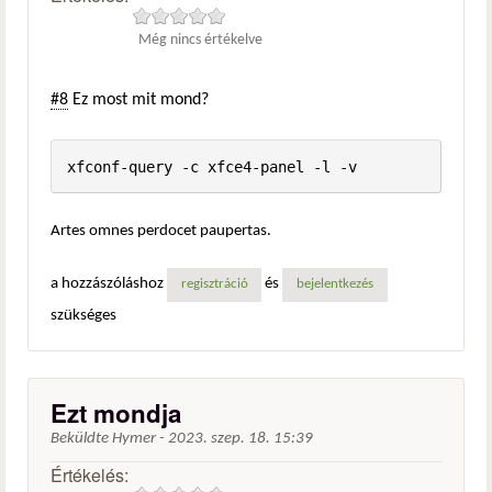
Még nincs értékelve
#8
Ez most mit mond?
xfconf-query -c xfce4-panel -l -v
Artes omnes perdocet paupertas.
a hozzászóláshoz
és
regisztráció
bejelentkezés
szükséges
Ezt mondja
Beküldte
Hymer
-
2023. szep. 18. 15:39
Értékelés: