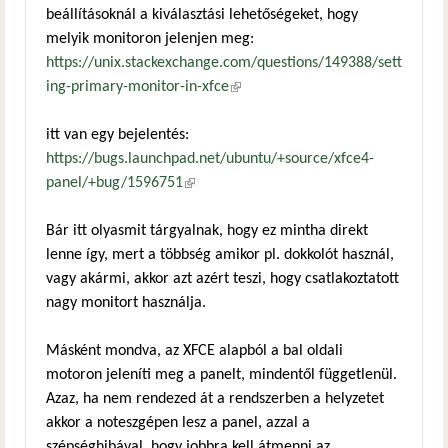
beállításoknál a kiválasztási lehetőségeket, hogy
melyik monitoron jelenjen meg:
https://unix.stackexchange.com/questions/149388/sett
ing-primary-monitor-in-xfce
(külső hivatkozás)
itt van egy bejelentés:
https://bugs.launchpad.net/ubuntu/+source/xfce4-
panel/+bug/1596751
(külső hivatkozás)
Bár itt olyasmit tárgyalnak, hogy ez mintha direkt
lenne így, mert a többség amikor pl. dokkolót használ,
vagy akármi, akkor azt azért teszi, hogy csatlakoztatott
nagy monitort használja.
Másként mondva, az XFCE alapból a bal oldali
motoron jeleníti meg a panelt, mindentől függetlenül.
Azaz, ha nem rendezed át a rendszerben a helyzetet
akkor a noteszgépen lesz a panel, azzal a
szépséghibával, hogy jobbra kell átmenni az