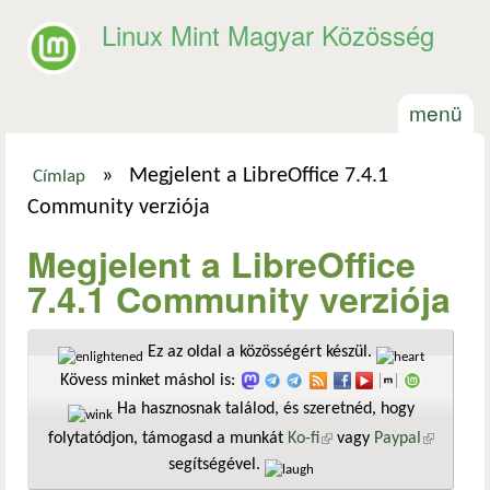
Ugrás a tartalomra
Linux Mint Magyar Közösség
menü
»
Megjelent a LibreOffice 7.4.1
Címlap
Jelenlegi hely
Community verziója
Megjelent a LibreOffice
7.4.1 Community verziója
Ez az oldal a közösségért készül.
Kövess minket máshol is:
Ha hasznosnak találod, és szeretnéd, hogy
folytatódjon, támogasd a munkát
Ko-fi
(külső hivatkozás)
vagy
Paypal
(külső
segítségével.
hivatkozá