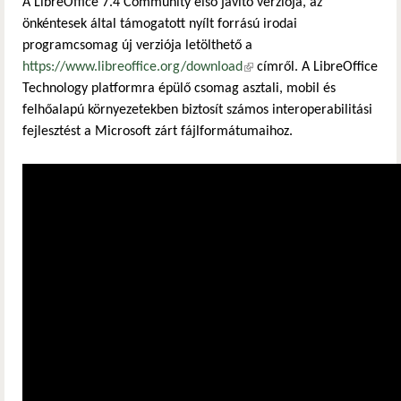
A LibreOffice 7.4 Community első javító verziója, az
önkéntesek által támogatott nyílt forrású irodai
programcsomag új verziója letölthető a
https://www.libreoffice.org/download
(külső hivatkozás)
címről. A LibreOffice
Technology platformra épülő csomag asztali, mobil és
felhőalapú környezetekben biztosít számos interoperabilitási
fejlesztést a Microsoft zárt fájlformátumaihoz.