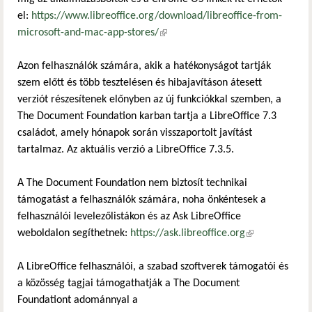
el:
https://www.libreoffice.org/download/libreoffice-from-
microsoft-and-mac-app-stores/
(külső hivatkozás)
Azon felhasználók számára, akik a hatékonyságot tartják
szem előtt és több tesztelésen és hibajavításon átesett
verziót részesítenek előnyben az új funkciókkal szemben, a
The Document Foundation karban tartja a LibreOffice 7.3
családot, amely hónapok során visszaportolt javítást
tartalmaz. Az aktuális verzió a LibreOffice 7.3.5.
A The Document Foundation nem biztosít technikai
támogatást a felhasználók számára, noha önkéntesek a
felhasználói levelezőlistákon és az Ask LibreOffice
weboldalon segíthetnek:
https://ask.libreoffice.org
(külső
hivatkozás)
A LibreOffice felhasználói, a szabad szoftverek támogatói és
a közösség tagjai támogathatják a The Document
Foundationt adománnyal a