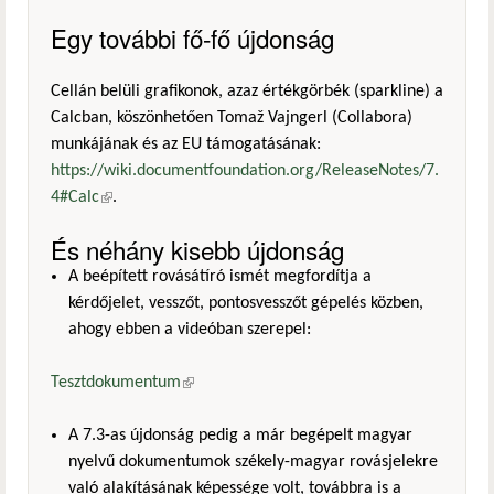
Egy további fő-fő újdonság
Cellán belüli grafikonok, azaz értékgörbék (sparkline) a
Calcban, köszönhetően Tomaž Vajngerl (Collabora)
munkájának és az EU támogatásának:
https://wiki.documentfoundation.org/ReleaseNotes/7.
4#Calc
(külső hivatkozás)
.
És néhány kisebb újdonság
A beépített rovásátíró ismét megfordítja a
kérdőjelet, vesszőt, pontosvesszőt gépelés közben,
ahogy ebben a videóban szerepel:
Tesztdokumentum
(külső hivatkozás)
A 7.3-as újdonság pedig a már begépelt magyar
nyelvű dokumentumok székely-magyar rovásjelekre
való alakításának képessége volt, továbbra is a