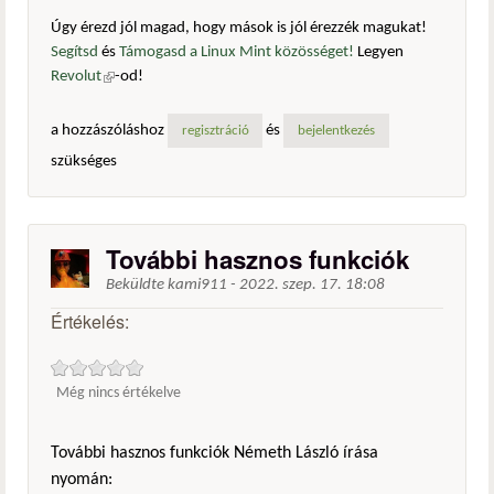
Úgy érezd jól magad, hogy mások is jól érezzék magukat!
Segítsd
és
Támogasd a Linux Mint közösséget!
Legyen
Revolut
(külső hivatkozás)
-od!
a hozzászóláshoz
és
regisztráció
bejelentkezés
szükséges
További hasznos funkciók
Beküldte
kami911
-
2022. szep. 17. 18:08
Értékelés:
Még nincs értékelve
További hasznos funkciók Németh László írása
nyomán: