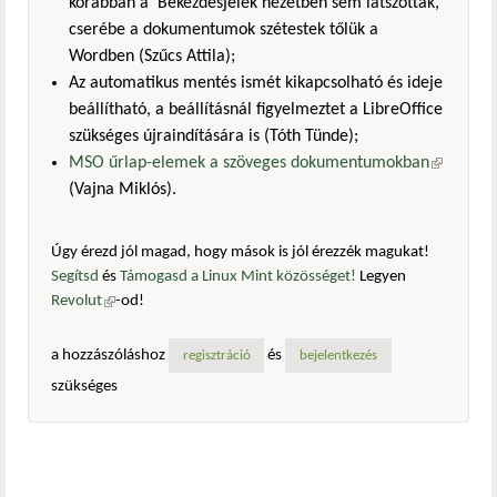
korábban a Bekezdésjelek nézetben sem látszottak,
cserébe a dokumentumok szétestek tőlük a
Wordben (Szűcs Attila);
Az automatikus mentés ismét kikapcsolható és ideje
beállítható, a beállításnál figyelmeztet a LibreOffice
szükséges újraindítására is (Tóth Tünde);
MSO űrlap-elemek a szöveges dokumentumokban
(külső
(Vajna Miklós).
hivatkozá
Úgy érezd jól magad, hogy mások is jól érezzék magukat!
Segítsd
és
Támogasd a Linux Mint közösséget!
Legyen
Revolut
(külső hivatkozás)
-od!
a hozzászóláshoz
és
regisztráció
bejelentkezés
szükséges