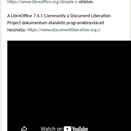
https://www.libreoffice.org/donate
(külső hivatkozás)
oldalon.
A LibreOffice 7.4.1 Community a Document Liberation
Project dokumentum-átalakító programkönyvtárait
használja:
https://www.documentliberation.org
(külső hivatkozás)