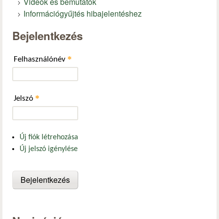
Videók és bemutatók
Információgyűjtés hibajelentéshez
Bejelentkezés
*
Felhasználónév
*
Jelszó
Új fiók létrehozása
Új jelszó igénylése