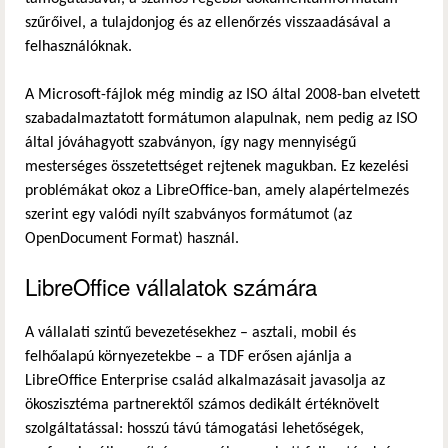
szűrőivel, a tulajdonjog és az ellenőrzés visszaadásával a
felhasználóknak.
A Microsoft-fájlok még mindig az ISO által 2008-ban elvetett
szabadalmaztatott formátumon alapulnak, nem pedig az ISO
által jóváhagyott szabványon, így nagy mennyiségű
mesterséges összetettséget rejtenek magukban. Ez kezelési
problémákat okoz a LibreOffice-ban, amely alapértelmezés
szerint egy valódi nyílt szabványos formátumot (az
OpenDocument Format) használ.
LibreOffice vállalatok számára
A vállalati szintű bevezetésekhez – asztali, mobil és
felhőalapú környezetekbe – a TDF erősen ajánlja a
LibreOffice Enterprise család alkalmazásait javasolja az
ökoszisztéma partnerektől számos dedikált értéknövelt
szolgáltatással: hosszú távú támogatási lehetőségek,