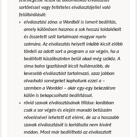
feleslegessé teszik az automatikus elválasztás
sortöréssel vagy feltételes elválasztójellel való
felülbírálását:
elválasztási zóna: a Wordből is ismert beállítás,
amely különösen hasznos a sok hosszú toldalékolt
és összetett szót tartalmazó magyar nyelv
számára. Az elválasztás helyett inkább kicsit előbb
tördeli az adott sort a program a sor végén, ha a
beállított küszöbszinten belül akad még szóköz. A
sima balra igazításnál kicsit hullámzóbb, de
kevesebb elválasztást tartalmazó, azaz jobban
olvasható sorvégeket kaphatunk ezzel a –
szemben a Worddel – akár egy-egy bekezdésre
külön is bekapcsolható beállítással.
rövid szavak elválasztásának tiltása: korábban
csak a sor végén és elején maradó betűszám
növelésével lehetett ezt elérni, de az a hosszabb
szavak elválasztását is korlátozta nem kívánt
módon. Most már beállítható az elválasztott