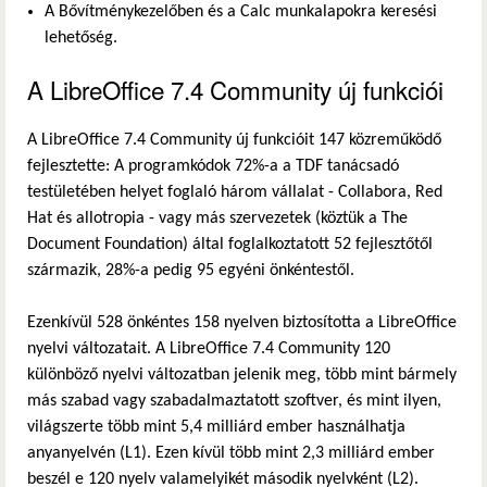
A Bővítménykezelőben és a Calc munkalapokra keresési
lehetőség.
A LibreOffice 7.4 Community új funkciói
A LibreOffice 7.4 Community új funkcióit 147 közreműködő
fejlesztette: A programkódok 72%-a a TDF tanácsadó
testületében helyet foglaló három vállalat - Collabora, Red
Hat és allotropia - vagy más szervezetek (köztük a The
Document Foundation) által foglalkoztatott 52 fejlesztőtől
származik, 28%-a pedig 95 egyéni önkéntestől.
Ezenkívül 528 önkéntes 158 nyelven biztosította a LibreOffice
nyelvi változatait. A LibreOffice 7.4 Community 120
különböző nyelvi változatban jelenik meg, több mint bármely
más szabad vagy szabadalmaztatott szoftver, és mint ilyen,
világszerte több mint 5,4 milliárd ember használhatja
anyanyelvén (L1). Ezen kívül több mint 2,3 milliárd ember
beszél e 120 nyelv valamelyikét második nyelvként (L2).