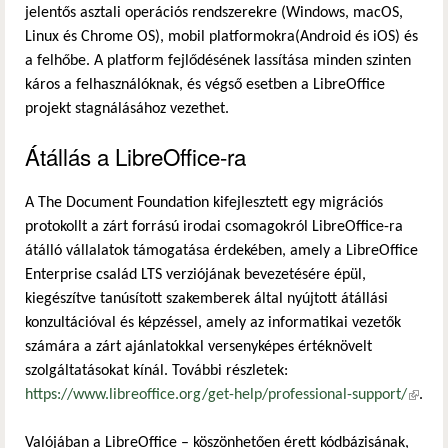
jelentős asztali operációs rendszerekre (Windows, macOS,
Linux és Chrome OS), mobil platformokra(Android és iOS) és
a felhőbe. A platform fejlődésének lassítása minden szinten
káros a felhasználóknak, és végső esetben a LibreOffice
projekt stagnálásához vezethet.
Átállás a LibreOffice-ra
A The Document Foundation kifejlesztett egy migrációs
protokollt a zárt forrású irodai csomagokról LibreOffice-ra
átálló vállalatok támogatása érdekében, amely a LibreOffice
Enterprise család LTS verziójának bevezetésére épül,
kiegészítve tanúsított szakemberek által nyújtott átállási
konzultációval és képzéssel, amely az informatikai vezetők
számára a zárt ajánlatokkal versenyképes értéknövelt
szolgáltatásokat kínál. További részletek:
https://www.libreoffice.org/get-help/professional-support/
(külső
.
hivatk
Valójában a LibreOffice – köszönhetően érett kódbázisának,