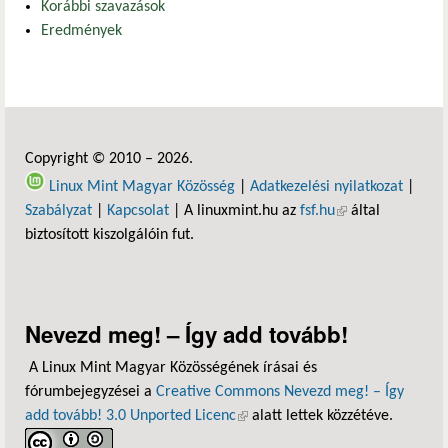
Korábbi szavazások
Eredmények
Copyright © 2010 – 2026.
Linux Mint Magyar Közösség
|
Adatkezelési nyilatkozat
|
Szabályzat
|
Kapcsolat
| A linuxmint.hu az
fsf.hu
(külső hivatkozás)
által
biztosított kiszolgálóin fut.
Nevezd meg! – Így add tovább!
A Linux Mint Magyar Közösségének írásai és
fórumbejegyzései a
Creative Commons Nevezd meg! – Így
add tovább! 3.0 Unported Licenc
(külső hivatkozás)
alatt lettek közzétéve.