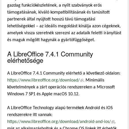
gazdag funkciókészletének, a nyílt szabványok erős
támogatásának, kiváló kompatibilitásának és tanúsított
partnerek által nyújtott hosszú távú támogatási
lehetőségekkel – az ideális megoldást kínálja azon cégeknek,
amelyek vissza szeretnék szerezni az adataik feletti irányítást
és maguk mögött hagynák a gyártófüggőséget.
A LibreOffice 7.4.1 Community
elérhetősége
A LibreOffice 7.4.1 Community elérhető a következő oldalon:
https://www.libreoffice.org/download/
(külső hivatkozás)
. Minimális
követelmények a zárt operációs rendszereken a Microsoft
Windows 7 SP1 és Apple macOS 10.12.
A LibreOffice Technology alapú termékek Android és iOS
rendszerekre itt vannak:
https://www.libreoffice.org/download/android-and-ios/
(külső
,
míg az alkalmazásboltok és a Chrome OS linkek itt érhetők
hivatkozá