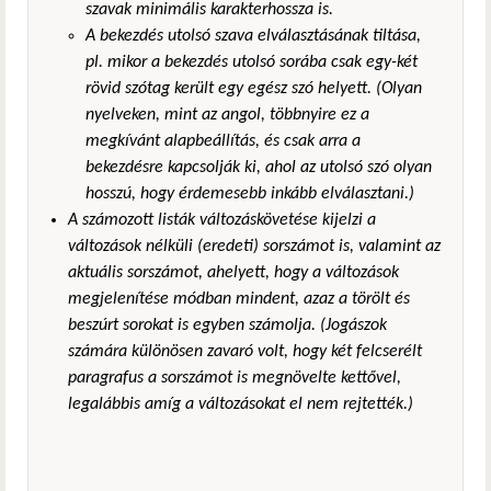
szavak minimális karakterhossza is.
A bekezdés utolsó szava elválasztásának tiltása,
pl. mikor a bekezdés utolsó sorába csak egy-két
rövid szótag került egy egész szó helyett. (Olyan
nyelveken, mint az angol, többnyire ez a
megkívánt alapbeállítás, és csak arra a
bekezdésre kapcsolják ki, ahol az utolsó szó olyan
hosszú, hogy érdemesebb inkább elválasztani.)
A számozott listák változáskövetése kijelzi a
változások nélküli (eredeti) sorszámot is, valamint az
aktuális sorszámot, ahelyett, hogy a változások
megjelenítése módban mindent, azaz a törölt és
beszúrt sorokat is egyben számolja. (Jogászok
számára különösen zavaró volt, hogy két felcserélt
paragrafus a sorszámot is megnövelte kettővel,
legalábbis amíg a változásokat el nem rejtették.)