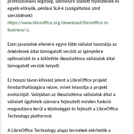
professzionális segítség, személyre szabott fejlesztések és
egyéb előnyök, például SLA-k (szolgáltatási szint
szerződések):
https://www.libreoffice.org/download/libreoffice-in-
business/
(külső hivatkozás)
.
Ezen javaslatok ellenére egyre több vállalat használja az
önkéntesek által támogatott verziót az igényeikre
optimalizált és a különféle ökoszisztéma vállalatok által
támogatott verziók helyett.
Ez hosszú távon kihívást jelent a LibreOffice projekt
fenntarthatóságára nézve, mivel lelassítja a projekt
evolúcióját. Valójában az ökoszisztéma vállalatok által a
vállalati ügyfeleik számára fejlesztett minden funkció
megosztásra kerül a közösséggel és fejleszti a LibreOffice
Technology platformot.
A LibreOffice Technology alapú termékek elérhetők a