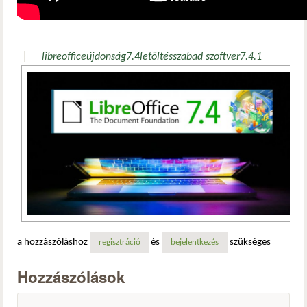
libreoffice
újdonság
7.4
letöltés
szabad szoftver
7.4.1
a hozzászóláshoz
és
szükséges
regisztráció
bejelentkezés
Hozzászólások