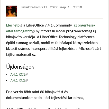
Beküldte
kami911
-
2022. szep. 15. 21:10
Elérhető
(külső hivatkozás)
a LibreOffice 7.4.1 Community,
az önkéntesek
által támogatott
(külső hivatkozás)
nyílt forrású irodai programcsomag új
hibajavító verziója. A LibreOffice Technology platformra
épülő csomag asztali, mobil és felhőalapú környezetekben
biztosít számos interoperabilitási fejlesztést a Microsoft zárt
fájlformátumaihoz.
Újdonságok
7.4.1 RC1
(külső hivatkozás)
7.4.1 RC2
(külső hivatkozás)
Ez a verzió több mint 80 hibajavítást és
dokumentumkompatibilitási fejlesztést tartalmaz,