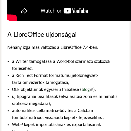
A LibreOffice újdonságai
Néhány izgalmas változás a LibreOffice 7.4-ben:
a Writer támogatása a Word-ből származó szóközök
törléséhez,
a Rich Tect Format formátumú jelölőnégyzet-
tartalomvezérlők támogatása,
OLE objektumok egyszerű frissítése (
blog
(külső hivatkozás)
),
új tipográfiai beállítások (elválasztási zóna és minimális
szóhossz megadása),
automatikus cellamátrix-bővítés a Calcban
tömböt/mátrixot visszaadó képletkifejezésekhez,
WebP képek importálásának és exportálásának