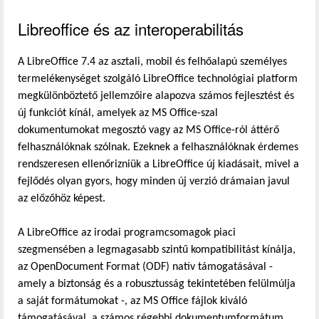
Libreoffice és az interoperabilitás
A LibreOffice 7.4 az asztali, mobil és felhőalapú személyes
termelékenységet szolgáló LibreOffice technológiai platform
megkülönböztető jellemzőire alapozva számos fejlesztést és
új funkciót kínál, amelyek az MS Office-szal
dokumentumokat megosztó vagy az MS Office-ról áttérő
felhasználóknak szólnak. Ezeknek a felhasználóknak érdemes
rendszeresen ellenőrizniük a LibreOffice új kiadásait, mivel a
fejlődés olyan gyors, hogy minden új verzió drámaian javul
az előzőhöz képest.
A LibreOffice az irodai programcsomagok piaci
szegmensében a legmagasabb szintű kompatibilitást kínálja,
az OpenDocument Format (ODF) natív támogatásával -
amely a biztonság és a robusztusság tekintetében felülmúlja
a saját formátumokat -, az MS Office fájlok kiváló
támogatásával, a számos régebbi dokumentumformátum