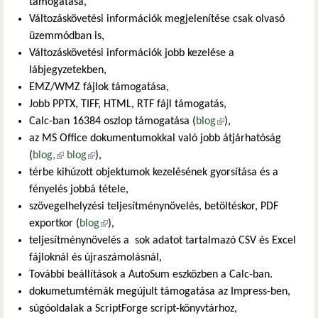
támogatása,
Változáskövetési információk megjelenítése csak olvasó
üzemmódban is,
Változáskövetési információk jobb kezelése a
lábjegyzetekben,
EMZ/WMZ fájlok támogatása,
Jobb PPTX, TIFF, HTML, RTF fájl támogatás,
Calc-ban 16384 oszlop támogatása (
blog
(külső hivatkozás)
),
az MS Office dokumentumokkal való jobb átjárhatóság
(
blog,
(külső hivatkozás)
blog
(külső hivatkozás)
),
térbe kihúzott objektumok kezelésének gyorsítása és a
fényelés jobbá tétele,
szövegelhelyzési teljesítménynövelés, betöltéskor, PDF
exportkor (
blog
(külső hivatkozás)
),
teljesítménynövelés a sok adatot tartalmazó CSV és Excel
fájloknál és újraszámolásnál,
További beállítások a AutoSum eszközben a Calc-ban.
dokumetumtémák megújult támogatása az Impress-ben,
súgóoldalak a ScriptForge script-könyvtárhoz,