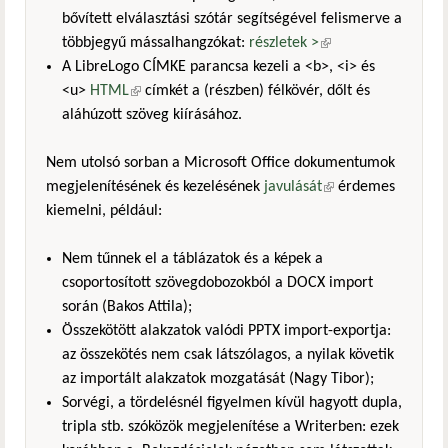
bővített elválasztási szótár segítségével felismerve a
többjegyű mássalhangzókat:
részletek >
(külső
A LibreLogo CÍMKE parancsa kezeli a <b>, <i> és
hivatkozás)
<u>
HTML
(külső hivatkozás)
címkét a (részben) félkövér, dőlt és
aláhúzott szöveg kiírásához.
Nem utolsó sorban a Microsoft Office dokumentumok
megjelenítésének és kezelésének
javulását
(külső
érdemes
kiemelni, például:
hivatkozás)
Nem tűnnek el a táblázatok és a képek a
csoportosított szövegdobozokból a DOCX import
során (Bakos Attila);
Összekötött alakzatok valódi PPTX import-exportja:
az összekötés nem csak látszólagos, a nyilak követik
az importált alakzatok mozgatását (Nagy Tibor);
Sorvégi, a tördelésnél figyelmen kívül hagyott dupla,
tripla stb. szóközök megjelenítése a Writerben: ezek