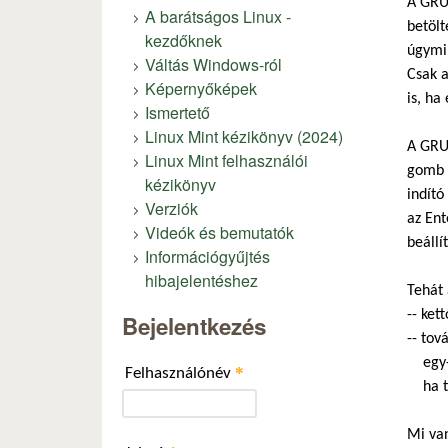
A GRU
A barátságos Linux -
betölt
kezdőknek
úgymin
Váltás Windows-ról
Csak a
Képernyőképek
is, ha
Ismertető
Linux Mint kézikönyv (2024)
A GRUB
Linux Mint felhasználói
gomb n
kézikönyv
indító
Verziók
az Ent
Videók és bemutatók
beállí
Információgyűjtés
hibajelentéshez
Tehát 
-- ket
Bejelentkezés
-- tov
egy-eg
*
Felhasználónév
ha töb
Mi va