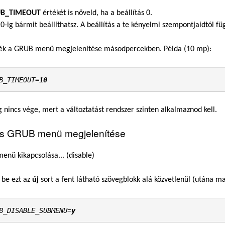
B_TIMEOUT
értékét is növeld, ha a beállítás 0.
10-ig bármit beállíthatsz. A beállítás a te kényelmi szempontjaidtól fü
ték a GRUB menü megjelenítése másodpercekben. Példa (10 mp):
B_TIMEOUT=
10
g nincs vége, mert a változtatást rendszer szinten alkalmaznod kell.
es GRUB menü megjelenítése
enü kikapcsolása... (disable)
d be ezt az
új
sort a fent látható szövegblokk alá közvetlenül (utána m
B_DISABLE_SUBMENU=
y