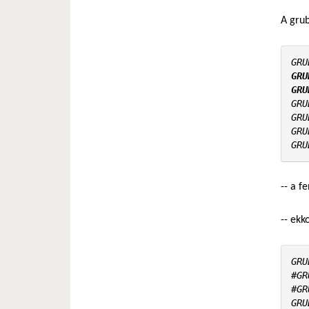
A grub
GRU
GRU
GRU
GRU
GRU
GRU
-- a f
-- ekk
GRU
#GR
#GR
GRU