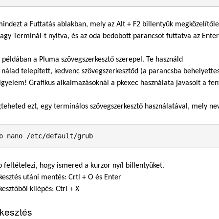
ndezt a Futtatás ablakban, mely az Alt + F2 billentyűk megközelítő
y Terminál-t nyitva, és az oda bedobott parancsot futtatva az Enter
dában a Pluma szövegszerkesztő szerepel. Te használd
ad telepített, kedvenc szövegszerkesztőd (a parancsba behelyettes
em! Grafikus alkalmazásoknál a pkexec használata javasolt a fenti
teheted ezt, egy terminálos szövegszerkesztő használatával, mely ne
 feltételezi, hogy ismered a kurzor nyíl billentyüket.
kesztés utáni mentés: Crtl + O és Enter
kesztőből kilépés: Ctrl + X
kesztés