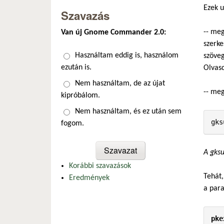
Ezek u
Szavazás
-- meg
Van új Gnome Commander 2.0:
szerke
Választások
Használtam eddig is, használom
szöveg
ezután is.
Olvasd
Nem használtam, de az újat
-- meg
kipróbálom.
Nem használtam, és ez után sem
fogom.
A gks
Korábbi szavazások
Tehát,
Eredmények
a para
pke