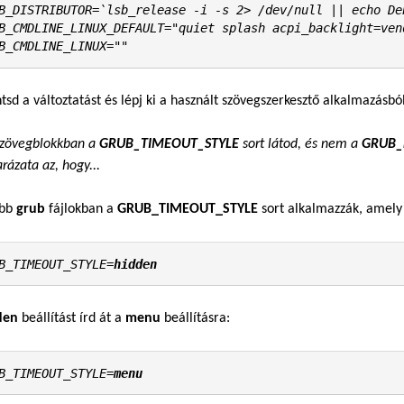
B_DISTRIBUTOR=`lsb_release -i -s 2> /dev/null || echo Deb
B_CMDLINE_LINUX_DEFAULT="quiet splash acpi_backlight=vend
B_CMDLINE_LINUX=""
tsd a változtatást és lépj ki a használt szövegszerkesztő alkalmazásból
szövegblokkban a
GRUB_TIMEOUT_STYLE
sort látod, és nem a
GRUB_
ázata az, hogy...
abb
grub
fájlokban a
GRUB_TIMEOUT_STYLE
sort alkalmazzák, amely 
B_TIMEOUT_STYLE=
hidden
den
beállítást írd át a
menu
beállításra:
B_TIMEOUT_STYLE=
menu