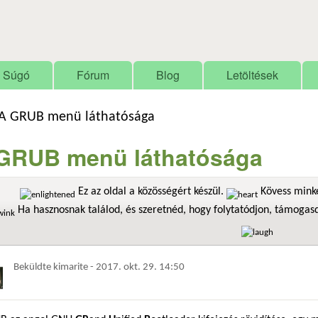
Ugrás a tartalomra
Súgó
Fórum
Blog
Letöltések
A GRUB menü láthatósága
GRUB menü láthatósága
Ez az oldal a közösségért készül.
Kövess minke
Ha hasznosnak találod, és szeretnéd, hogy folytatódjon, támoga
Beküldte
kimarite
-
2017. okt. 29. 14:50