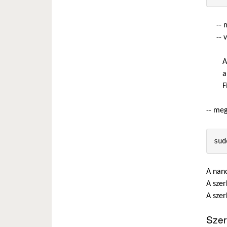
-- mi
-- vag
A pél
a nál
Figyel
-- meg
A nano
A szer
A szer
Szer