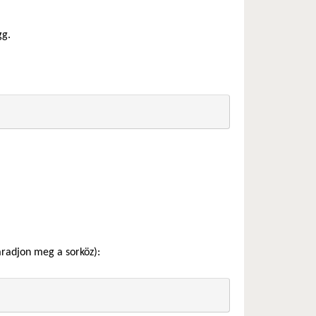
gg.
aradjon meg a sorköz):