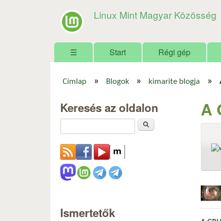
Linux Mint Magyar Közösség
Főmenü
☰
Start
Régi gép
»
»
»
Címlap
Blogok
kimarite blogja
Jelenlegi hely
A 
Keresés az oldalon
Keresés
Ismertetők