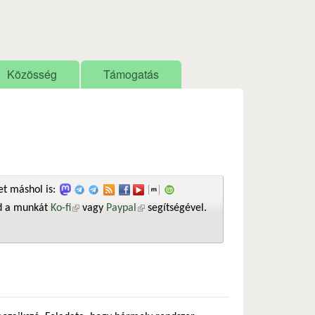
Közösség
Támogatás
t máshol is:
sd a munkát
Ko-fi
(külső hivatkozás)
vagy
Paypal
(külső hivatkozás)
segítségével.