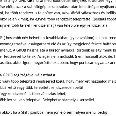
B az angol GNU
GR
and
U
nified
B
ootloader kifejezés rövidítése, egy
ése előtt, azaz a számítógép bekapcsolása után lehetőséget nyújtson a
t, ha több rendszer is telepítve van, azok között választhass és indí
kkor jelenik meg, ha egynél több rendszert telepítettél (például töb
 egynél több kernel (rendszermag) van telepítve egy rendszer alá.
 ( hosszabb név helyett, a továbbiakban így használom) a Linux rend
yomogatásával csalogatható elő és az így megjelenő fekete háttéren l
 menüt. A GRUB használata a kurzor nyilakkal történik és egy menü kiv
er leütésével történik. Az egér nem működik (nem használható), de, 
tásaiba, akkor igen, megerősítelek abban, hogy pontosan ugyanaz ann
a GRUB segítségével választhatsz:
tő vagy több telepített rendszered közül, hogy melyiket használod maj
ábbá kettő vagy több telepített rendszereden belül
y rendszernél is több választás lehet,
b kernel van telepítve. Beléphetsz bármelyik kernellel.
n akkor, ha a Shift gombbal nem jön elő semmilyen menü, pedig