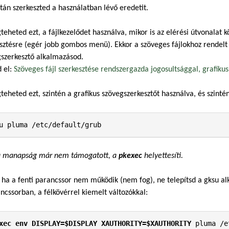
tán szerkeszted a használatban lévő eredetit.
teheted ezt, a fájlkezelődet használva, mikor is az elérési útvonalat 
sztésre (egér jobb gombos menü). Ekkor a szöveges fájlokhoz rendelt 
szerkesztő alkalmazásod.
 el:
Szöveges fájl szerkesztése rendszergazda jogosultsággal, grafiku
teheted ezt, szintén a grafikus szövegszerkesztőt használva, és szintén 
u manapság már nem támogatott, a
pkexec
helyettesíti.
 ha a fenti parancssor nem működik (nem fog), ne telepítsd a gksu 
ncssorban, a félkövérrel kiemelt változókkal:
xec env DISPLAY=$DISPLAY XAUTHORITY=$XAUTHORITY
 pluma /e