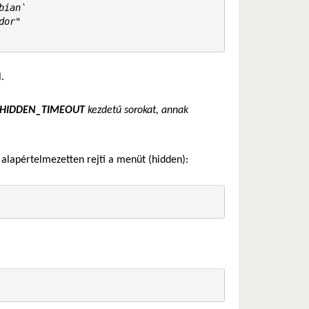
ian`

or"

.
HIDDEN_TIMEOUT
kezdetű sorokat, annak
alapértelmezetten rejti a menüt (hidden):