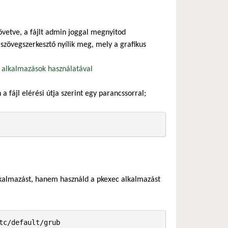
követve, a fájlt admin joggal megnyitod
szövegszerkesztő nyílik meg, mely a grafikus
s alkalmazások használatával
a fájl elérési útja szerint egy parancssorral;
alkalmazást, hanem használd a pkexec alkalmazást
tc/default/grub