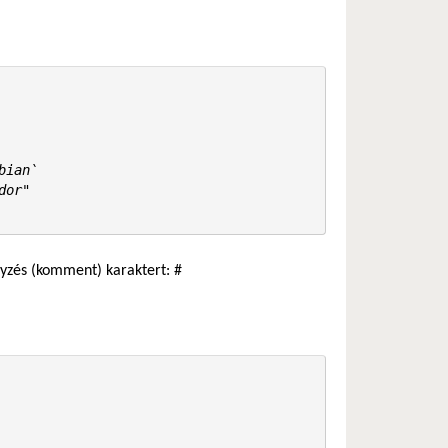
ian`

or"

gyzés (komment) karaktert: #