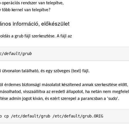
b operációs rendszer van telepítve,
y több kernel van telepítve?
lános információ, előkészület
ldás a grub fájl szerkesztése. A fájl az
c/default/grub
i útvonalon található, és egy szöveges (text) fájl.
ról érdemes biztonsági másolatot készítened annak szerkesztése előtt, 
másolhatod, visszaállítva az eredeti állapotot, ha netán nem megfelel
ítése admin jogot kíván, és ezért szerepel a parancsban a 'sudo'.
o cp /etc/default/grub /etc/default/grub.ORIG