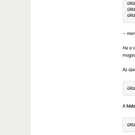
GRU
GRU
GRU
-- men
Ha a 
magyar
Az új
GRU
A
hid
GRU