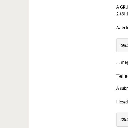
A
GRU
2-től 
Az ér
GRU
... mé
Telj
A subm
Illesz
GRU