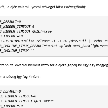
 fájl elején valami ilyesmi szöveget látsz (szövegtömb):
B_HIDDEN_TIMEOUT=0

B_HIDDEN_TIMEOUT_QUIET=true
B_TIMEOUT=10

B_DISTRIBUTOR=`lsb_release -i -s 2> /dev/null || echo Deb
B_CMDLINE_LINUX_DEFAULT="quiet splash acpi_backlight=vend
B_CMDLINE_LINUX=""
entebb, félkövérrel kiemelt kettő sor elejére gépelj be egy-egy megje
or a szöveg így fog kinézni:
B_DEFAULT=0

UB_HIDDEN_TIMEOUT=0

UB_HIDDEN_TIMEOUT_QUIET=true

B_TIMEOUT=10
