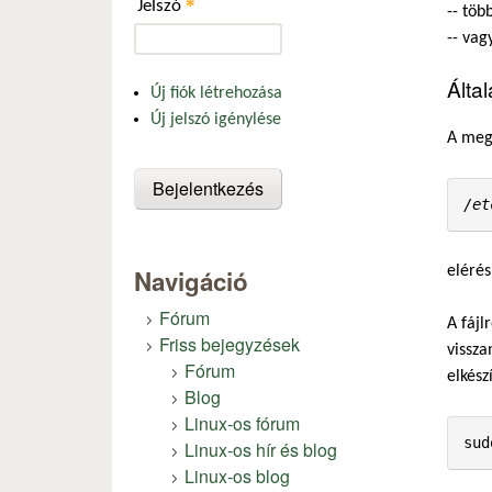
*
Jelszó
-- töb
-- vag
Álta
Új fiók létrehozása
Új jelszó igénylése
A mego
/et
elérés
Navigáció
Fórum
A fájl
Friss bejegyzések
vissza
Fórum
elkész
Blog
Linux-os fórum
sud
Linux-os hír és blog
Linux-os blog