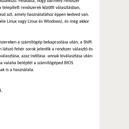
 mozaikszó. Feladata, hogy bármely rendszer
 telepített rendszerek közötti választásban,
thasd azt, amely használatához éppen kedved van.
bféle Linux vagy Linux és Windows), és még akkor
szereken a számítógép bekapcsolása után, a Shift
átszó fehér sorok jelentik a rendszer választó és
álasztása, azaz indítása -annak kiválasztása után-
ha valaha beléptél a számítógéped BIOS
ak is a használata.
d,