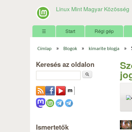
Linux Mint Magyar Közösség
Főmenü
☰
Start
Régi gép
»
»
»
Címlap
Blogok
kimarite blogja
Jelenlegi hely
Sz
Keresés az oldalon
jo
Keresés
Ismertetők