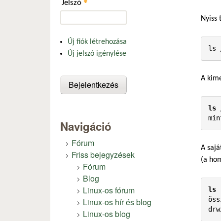
*
Jelszó
Nyiss 
Új fiók létrehozása
ls 
Új jelszó igénylése
A kime
ls 
min
Navigáció
Fórum
A sajá
Friss bejegyzések
(a hom
Fórum
Blog
Linux-os fórum
ls 
öss
Linux-os hír és blog
drw
Linux-os blog