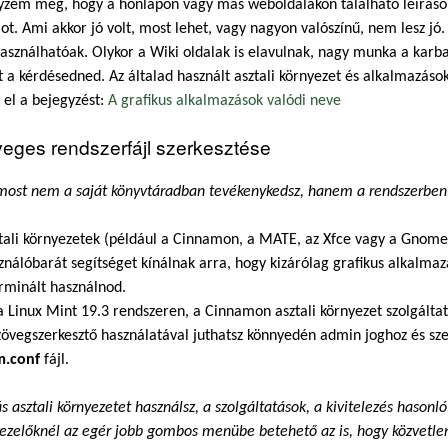
gyzem meg, hogy a honlapon vagy más weboldalakon található leíráso
t. Ami akkor jó volt, most lehet, vagy nagyon valószínű, nem lesz jó
sználhatóak. Olykor a Wiki oldalak is elavulnak, nagy munka a karbant
t a kérdésedned. Az általad használt asztali környezet és alkalmazás
 el a bejegyzést:
A grafikus alkalmazások valódi neve
eges rendszerfájl szerkesztése
 most nem a saját könyvtáradban tevékenykedsz, hanem a rendszerben
tali környezetek (például a Cinnamon, a MATE, az Xfce vagy a Gnome 
ználóbarát segítséget kínálnak arra, hogy kizárólag grafikus alkalma
erminált használnod.
 Linux Mint 19.3 rendszeren, a Cinnamon asztali környezet szolgáltat
zövegszerkesztő használatával juthatsz könnyedén admin joghoz és sz
.conf
fájl.
 asztali környezetet használsz, a szolgáltatások, a kivitelezés hasonló
kezelőknél az egér jobb gombos menübe betehető az is, hogy közvetle