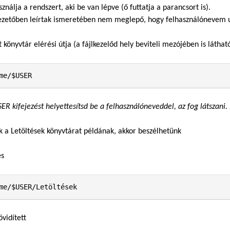
sználja a rendszert, aki be van lépve (ő futtatja a parancsort is).
ezetőben leírtak ismeretében nem meglepő, hogy felhasználónevem u
t könyvtár elérési útja (a fájlkezelőd hely beviteli mezójében is látható
me/$USER
ER kifejezést helyettesítsd be a felhasználóneveddel, az fog látszani. 
 a Letöltések könyvtárat példának, akkor beszélhetünk
es
me/$USER/Letöltések
övidített