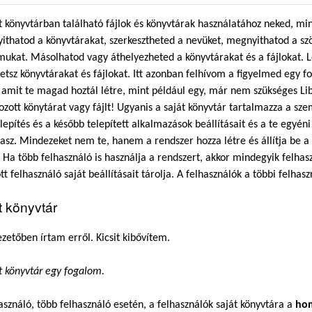
t könyvtárban található fájlok és könyvtárak használatához neked, mi
thatod a könyvtárakat, szerkesztheted a nevüket, megnyithatod a szöv
mukat. Másolhatod vagy áthelyezheted a könyvtárakat és a fájlokat. Lé
etsz könyvtárakat és fájlokat. Itt azonban felhívom a figyelmed egy fo
, amit te magad hoztál létre, mint például egy, már nem szükséges Li
ozott könytárat vagy fájlt! Ugyanis a saját könyvtár tartalmazza a szem
lepítés és a később telepített alkalmazások beállításait és a te egyén
tasz. Mindezeket nem te, hanem a rendszer hozza létre és állítja be
 Ha több felhasználó is használja a rendszert, akkor mindegyik felha
tt felhasználó saját beállításait tárolja. A felhasználók a többi felha
t könyvtár
zetőben írtam erről. Kicsit kibővítem.
t könyvtár egy fogalom.
asználó, több felhasználó esetén, a felhasználók saját könyvtára a
ho