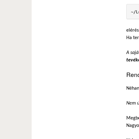
~/L
elérés
Ha ter
A sajá
tevék
Rend
Néhana
Nem úg
Megbe
Nagyon