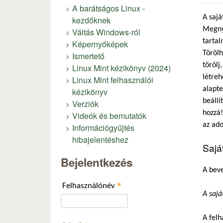
A barátságos Linux -
A sajá
kezdőknek
Megnyi
Váltás Windows-ról
tartal
Képernyőképek
Törölh
Ismertető
törölj
Linux Mint kézikönyv (2024)
létreh
Linux Mint felhasználói
alapte
kézikönyv
beállí
Verziók
hozzá!
Videók és bemutatók
az ado
Információgyűjtés
hibajelentéshez
Sajá
Bejelentkezés
A beve
*
Felhasználónév
A sajá
A felh