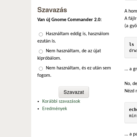
Szavazás
A home
A fájl
Van új Gnome Commander 2.0:
(a gyö
Választások
Használtam eddig is, használom
ezután is.
ls 
drw
Nem használtam, de az újat
kipróbálom.
Nem használtam, és ez után sem
... a 
fogom.
No, de
Nézd m
Korábbi szavazások
Eredmények
ech
min
... a 