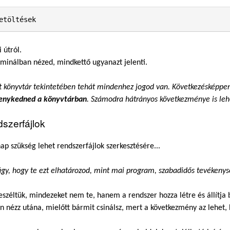
etöltések
i útról.
minálban nézed, mindkettő ugyanazt jelenti.
t könyvtár
tekintetében tehát mindenhez jogod van. Következésképp
enykedned a könyvtárban
. Számodra hátrányos következménye is lehet
szerfájlok
p szükség lehet rendszerfájlok szerkesztésére...
y, hogy te ezt elhatározod, mint mai program, szabadidős tevékeny
széltük,
mindezeket nem te, hanem a rendszer hozza létre és állítja
 nézz utána, mielőtt bármit csinálsz, mert a következmény az lehet, 