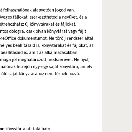
nt felhasználónak alapvetően jogod van.
eges fájlokat, szerkesztheted a nevüket, és a
trehozhatsz új könyvtárakat és fájlokat.
ntos dologra: csak olyan könyvtárat vagy fájlt
breOffice dokumentumot. Ne törölj rendszer által
élyes beállításaid is, könyvtárakat és fájlokat, az
i beállításaid is, amit az alkalmazásokban
 a maga jól meghatározott módszerével. Ne nyúlj
sználónak létrejőn egy-egy saját könyvtára, amely
sználó saját könyvtárához nem férnek hozzá.
me
könyvtár alatt található.