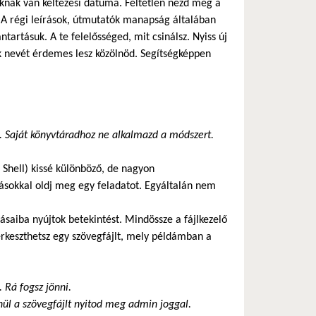
knak van keltezési dátuma. Feltétlen nézd meg a
. A régi leírások, útmutatók manapság általában
artásuk. A te felelősséged, mit csinálsz. Nyiss új
ok nevét érdemes lesz közölnöd. Segítségképpen
. Saját könyvtáradhoz ne alkalmazd a módszert.
Shell) kissé különböző, de nagyon
zásokkal oldj meg egy feladatot. Egyáltalán nem
ásaiba nyújtok betekintést. Mindössze a fájlkezelő
erkeszthetsz egy szövegfájlt, mely példámban a
. Rá fogsz jönni.
nül a szövegfájlt nyitod meg admin joggal.