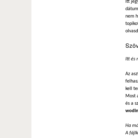
Itt je
dátumo
nem ha
topiko
olvasd
Szöv
Itt és
Az asz
felhas
kell t
Most a
és a s
wodim
Ha más
A fájl