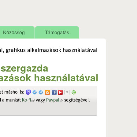
Közösség
Támogatás
al, grafikus alkalmazások használatával
dszergazda
mazások használatával
t máshol is:
sd a munkát
Ko-fi
(külső hivatkozás)
vagy
Paypal
(külső hivatkozás)
segítségével.