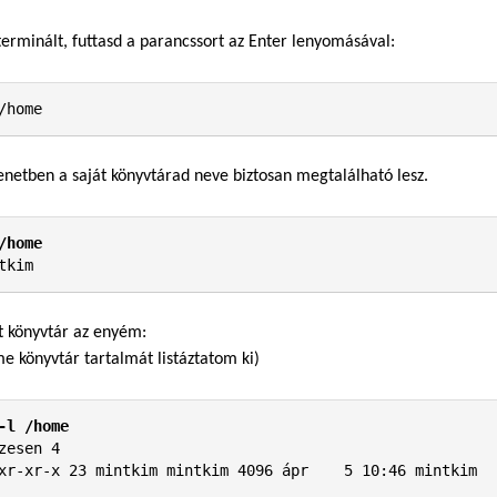
terminált, futtasd a parancssort az Enter lenyomásával:
/home
netben a saját könyvtárad neve biztosan megtalálható lesz.
/home
tkim
t könyvtár az enyém:
e könyvtár tartalmát listáztatom ki)
-l /home
zesen 4

xr-xr-x 23 mintkim mintkim 4096 ápr    5 10:46 mintkim