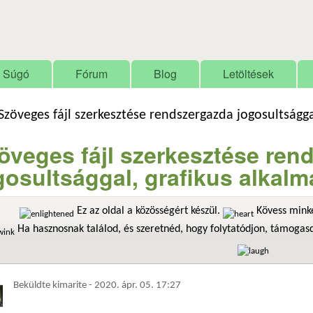
Ugrás a tartalomra
Súgó
Fórum
Blog
Letöltések
Szöveges fájl szerkesztése rendszergazda jogosultságg
öveges fájl szerkesztése ren
gosultsággal, grafikus alkal
Ez az oldal a közösségért készül.
Kövess minke
Ha hasznosnak találod, és szeretnéd, hogy folytatódjon, támoga
Beküldte
kimarite
-
2020. ápr. 05. 17:27