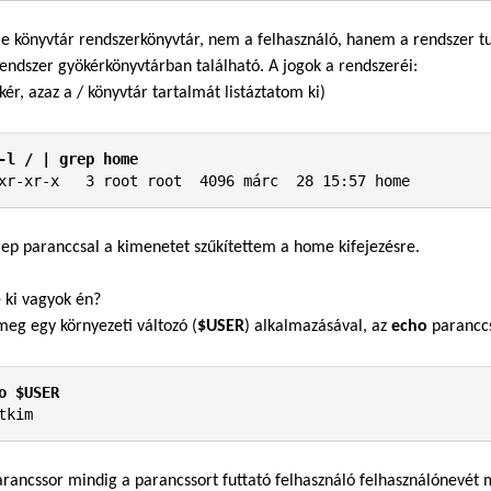
 könyvtár rendszerkönyvtár, nem a felhasználó, hanem a rendszer tu
rendszer gyökérkönyvtárban található. A jogok a rendszeréi:
kér, azaz a / könyvtár tartalmát listáztatom ki)
-l / | grep home
xr-xr-x   3 root root  4096 márc  28 15:57 home
grep paranccsal a kimenetet szűkítettem a home kifejezésre.
 ki vagyok én?
eg egy környezeti változó (
$USER
) alkalmazásával, az
echo
paranccs
o $USER
tkim
parancssor mindig a parancssort futtató felhasználó felhasználónevét