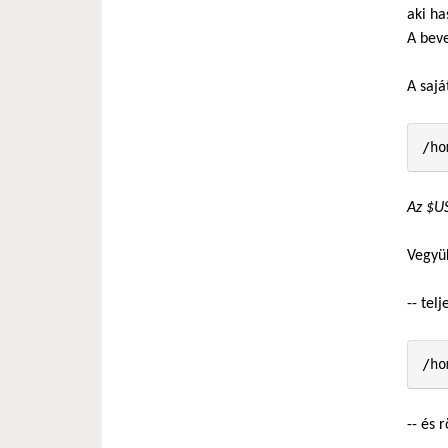
aki ha
A bev
A sajá
/ho
Az $US
Vegyük
-- telj
/ho
-- és r