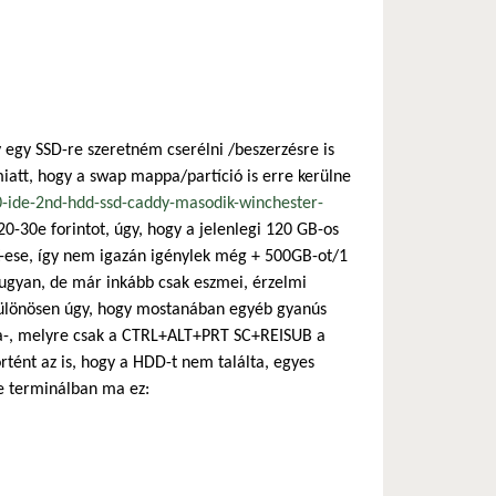
 hivatkozás)
gy egy SSD-re szeretném cserélni /beszerzésre is
att, hogy a swap mappa/partíció is erre kerülne
0-ide-2nd-hdd-ssd-caddy-masodik-winchester-
-30e forintot, úgy, hogy a jelenlegi 120 GB-os
X-ese, így nem igazán igénylek még + 500GB-ot/1
 ugyan, de már inkább csak eszmei, érzelmi
, különösen úgy, hogy mostanában egyéb gyanús
hiba-, melyre csak a CTRL+ALT+PRT SC+REISUB a
örtént az is, hogy a HDD-t nem találta, egyes
e terminálban ma ez: