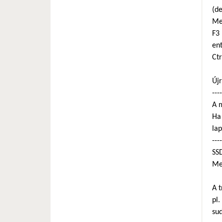
(de
Men
F3
en
Ctr
Újr
----
A m
Ha 
lap
----
SS
Mer
A t
pl.
sud