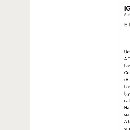
I
Be
Ér
Üdv
A 
ha
Go
(A 
has
Így
ca
Ha 
sud
A f
vm