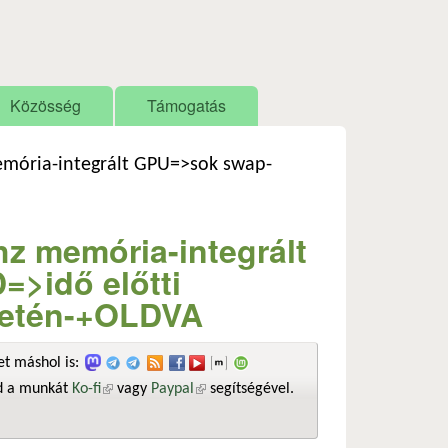
Közösség
Támogatás
mória-integrált GPU=>sok swap-
z memória-integrált
>idő előtti
letén-+OLDVA
t máshol is:
sd a munkát
Ko-fi
(külső hivatkozás)
vagy
Paypal
(külső hivatkozás)
segítségével.