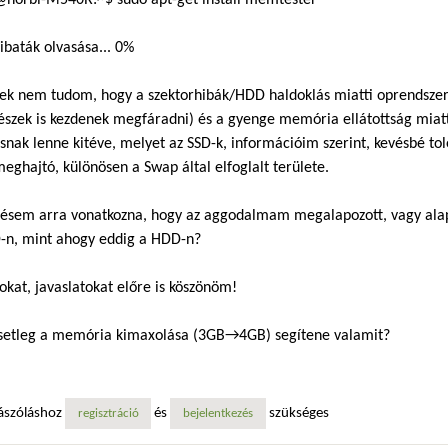
@norbi-M540R:~$ sudo apt-get install memtester
ibaták olvasása... 0%
ek nem tudom, hogy a szektorhibák/HDD haldoklás miatti oprendszer
észek is kezdenek megfáradni) és a gyenge memória ellátottság miatt 
snak lenne kitéve, melyet az SSD-k, információim szerint, kevésbé tole
meghajtó, különösen a Swap által elfoglalt területe.
désem arra vonatkozna, hogy az aggodalmam megalapozott, vagy ala
D-n, mint ahogy eddig a HDD-n?
okat, javaslatokat előre is köszönöm!
 Esetleg a memória kimaxolása (3GB→4GB) segítene valamit?
ászóláshoz
és
szükséges
regisztráció
bejelentkezés