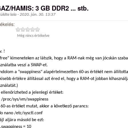
GAZ/HAMIS: 3 GB DDR2 ... stb.
küldte
lala
-
2020. jún. 30. 13:37
tékelés:
Még nincs értékelve
. !
"free" kimeneteken az látszik, hogy a RAM-nak még van jócskán szaba
sználatba veszi a SWAP-et.
ndolom a "swappiness" alapértelmezetten 60-as értékét nem állította
kisebb értékre állítással azt éred el, hogy a RAM-ot jobban kihasznál
ználatát.)
 ellenőrizheted a jelenlegi értéket:
t /proc/sys/vm/swappiness
60-as értéket mutat, akkor a következő parancs:
o nano /etc/sysctl.conf
ájl aljára másold be ezt:
.swappiness = 10