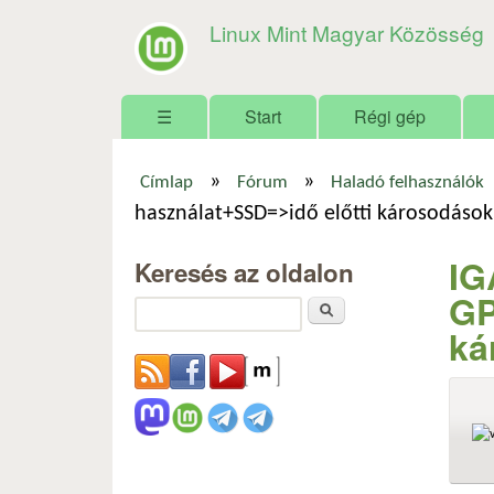
Linux Mint Magyar Közösség
Főmenü
☰
Start
Régi gép
»
»
Címlap
Fórum
Haladó felhasználók
Jelenlegi hely
használat+SSD=>idő előtti károsodáso
IG
Keresés az oldalon
GP
Keresés
ká