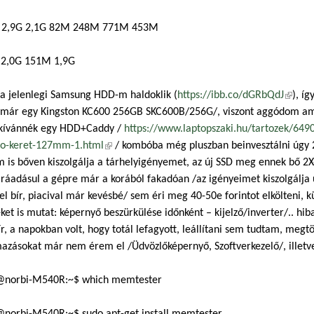
2,9G 2,1G 82M 248M 771M 453M
 2,0G 151M 1,9G
 a jelenlegi Samsung HDD-m haldoklik (
https://ibb.co/dGRbQdJ
(külső
), í
t már egy Kingston KC600 256GB SKC600B/256G/, viszont aggódom ami
kívánnék egy HDD+Caddy /
https://www.laptopszaki.hu/tartozek/649
to-keret-127mm-1.html
(külső hivatkozás)
/ kombóba még pluszban beinvesztálni úgy 20
is bőven kiszolgálja a tárhelyigényemet, az új SSD meg ennek bő 2
 ráadásul a gépre már a korából fakadóan /az igényeimet kiszolgálja
el bír, piacival már kevésbé/ sem éri meg 40-50e forintot elkölteni
ket is mutat: képernyő beszürkülése időnként – kijelző/inverter/.. 
r, a napokban volt, hogy totál lefagyott, leállítani sem tudtam, megt
azásokat már nem érem el /Üdvözlőképernyő, Szoftverkezelő/, illetv
@norbi-M540R:~$ which memtester