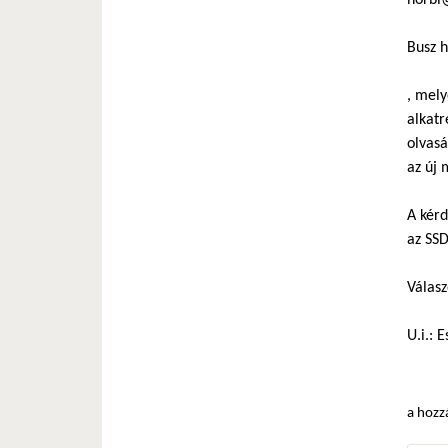
norbi
Busz h
, mely
alkatr
olvasá
az új 
A kér
az SS
Válasz
U.i.:
a hozz