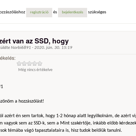
ozzászóláshoz
és
szükséges
regisztráció
bejelentkezés
zért van az SSD, hogy
küldte
Norbi6891
-
2020. jún. 30. 15:19
tékelés:
Még nincs értékelve
1
szönöm a hozzászólást!
ól azért én sem tartok, hogy 1-2 hónap alatt legyilkolnám, de azért v
m vagyok sem az SSD-k, sem a Mint szakértője, inkább előbb kérdezek
ok témába vágó tapasztalataira is, hisz tudok belőlük tanulni.