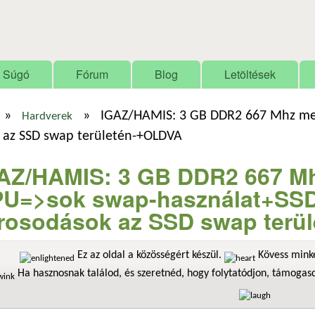
Ugrás a tartalomra
Súgó
Fórum
Blog
Letöltések
»
»
IGAZ/HAMIS: 3 GB DDR2 667 Mhz me
Hardverek
k az SSD swap területén-+OLDVA
AZ/HAMIS: 3 GB DDR2 667 Mh
U=>sok swap-használat+SSD=
rosodások az SSD swap terü
Ez az oldal a közösségért készül.
Kövess minke
Ha hasznosnak találod, és szeretnéd, hogy folytatódjon, támoga