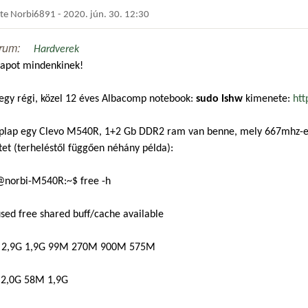
dte
Norbi6891
-
2020. jún. 30. 12:30
rum:
Hardverek
napot mindenkinek!
egy régi, közel 12 éves Albacomp notebook:
sudo lshw
kimenete:
ht
aplap egy Clevo M540R, 1+2 Gb DDR2 ram van benne, mely 667mhz-es, 
tet (terheléstől függően néhány példa):
@norbi-M540R:~$ free -h
used free shared buff/cache available
2,9G 1,9G 99M 270M 900M 575M
 2,0G 58M 1,9G