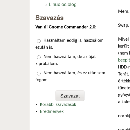
Linux-os blog
Mem: 
Szavazás
Swap:
Van új Gnome Commander 2.0:
Mivel
Választások
Használtam eddig is, használom
kerül
ezután is.
(nem 
Nem használtam, de az újat
beepi
kipróbálom.
HDD-m 
Nem használtam, és ez után sem
Terát,
fogom.
értékk
tünete
gyógyí
alkalm
Korábbi szavazások
Eredmények
norbi