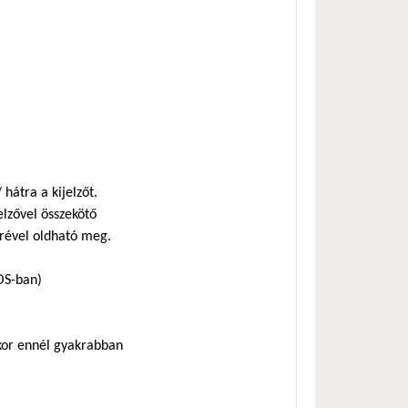
hátra a kijelzőt.
elzővel összekötő
serével oldható meg.
OS-ban)
kkor ennél gyakrabban