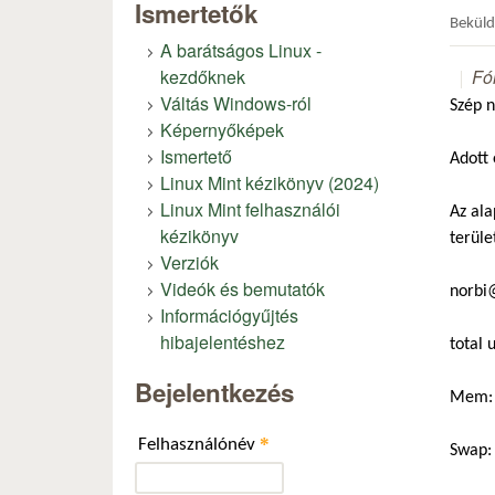
Ismertetők
Bekül
A barátságos Linux -
kezdőknek
Fó
Váltás Windows-ról
Szép 
Képernyőképek
Ismertető
Adott 
Linux Mint kézikönyv (2024)
Linux Mint felhasználói
Az al
kézikönyv
terüle
Verziók
Videók és bemutatók
norbi
Információgyűjtés
hibajelentéshez
total 
Bejelentkezés
Mem: 
*
Felhasználónév
Swap: