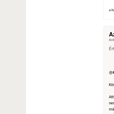
a h
A
Be
Ér
@#
Kö
Att
ne
más