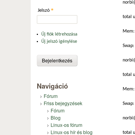
norbi
*
Jelszó
total 
Mem: 
Új fiók létrehozása
Új jelszó igénylése
Swap:
norbi
total 
Navigáció
Mem: 
Fórum
Friss bejegyzések
Swap:
Fórum
Blog
norbi
Linux-os fórum
Linux-os hír és blog
total 