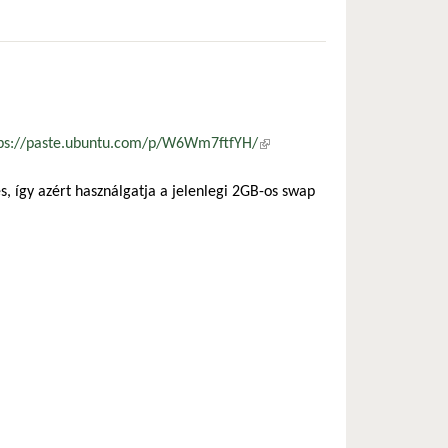
tps://paste.ubuntu.com/p/W6Wm7ftfYH/
(külső hivatkozás)
így azért használgatja a jelenlegi 2GB-os swap