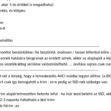
 akár 5-ös értéket is megadhatsz)
tés, és kilépés:
ter
l+X
aindítás
--------------------------------------------------------------------------------
onitor beszürkülése: Ha beszürkül, óvatosan / lassan billentsd előre / 
ennek hatására beugranak az eredeti színek, akkor az alaplapot a kij
os vezeték-köteg sérülése valószínűsíthető. ... Javítása sajnos csak c
-------------------------------------------------------------------------------
D-nél a lényeg, hogy a lemezkezelés AHCI módba legyen állítva. (a BI
t csak így támogatott a trim - erre pedig az SSD-nek szüksége van.
rim alapértelmezetten hetente lefut - ha már kezd betelni az SSD, a
 2-3 naponta futtatható a kézi trim:
o fstrim -av