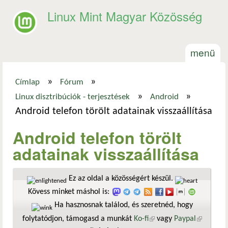
Ugrás a tartalomra
Linux Mint Magyar Közösség
menü
»
»
Címlap
Fórum
Jelenlegi hely
»
»
Linux disztribúciók - terjesztések
Android
Android telefon törölt adatainak visszaállítása
Android telefon törölt
adatainak visszaállítása
Ez az oldal a közösségért készül.
Kövess minket máshol is:
Ha hasznosnak találod, és szeretnéd, hogy
folytatódjon, támogasd a munkát
Ko-fi
(külső hivatkozás)
vagy
Paypal
(külső