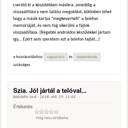
cseréld ki a készülékben másikra, ameddig a
visszaállításra nem találsz megoldást, különben lehet
hogy a másik kártya "megkeverheti" a telefon
memóriáját, és nem fog sikerülni a fájlok
visszaállítása. (Régebbi androidos készülékkel jártam
így... Ezért sem szeretem ezt a telefon fajtát...)
a hozzászóláshoz
és
regisztráció
bejelentkezés
szükséges
Szia. Jól jártál a telóval...
Beküldte
Jack
-
2018. okt. 19. 11:44
Értékelés:
Még nincs értékelve