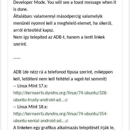
Developer Mode. You will see a toast message when it
is done.
Általában: valamennyi másodpercig valamelyik
menünél nyomni kell a megfelelő elemet, ha sikerül,
arról értesítést kapsz.
Nem így telepíted az ADB-t, hanem a lenti linkek
szerint.
-----
ADB (de nézz rá a telefonod tipusa szerint, miképpen
kell, letölteni nem kell feltétel a wget-tel semmit)
-- Linux Mint 17.x:
http://bernaerts.dyndns.org/linux/74-ubuntu/328-
ubuntu-trusty-android-ad...
(külső hivatkozás)
-- Linux Mint 18.x:
http://bernaerts.dyndns.org/linux/74-ubuntu/354-
ubuntu-xenial-android-ad...
(külső hivatkozás)
A linkeken egy grafikus alkalmazás telepítését írják le,