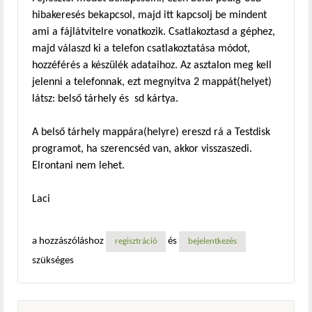
hibakeresés bekapcsol, majd itt kapcsolj be mindent
ami a fájlátvitelre vonatkozik. Csatlakoztasd a géphez,
majd válaszd ki a telefon csatlakoztatása módot,
hozzéférés a készülék adataihoz. Az asztalon meg kell
jelenni a telefonnak, ezt megnyitva 2 mappát(helyet)
látsz: belső tárhely és sd kártya.
A belső tárhely mappára(helyre) ereszd rá a Testdisk
programot, ha szerencséd van, akkor visszaszedi.
Elrontani nem lehet.
Laci
a hozzászóláshoz
és
regisztráció
bejelentkezés
szükséges