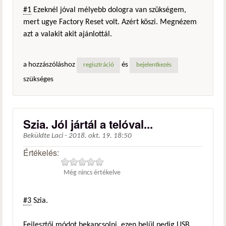
#1
Ezeknél jóval mélyebb dologra van szükségem,
mert ugye Factory Reset volt. Azért köszi. Megnézem
azt a valakit akit ajánlottál.
a hozzászóláshoz
és
regisztráció
bejelentkezés
szükséges
Szia. Jól jártál a telóval...
Beküldte
Laci
-
2018. okt. 19. 18:50
Értékelés:
Még nincs értékelve
#3
Szia.
Fejlesztői módot bekapcsolni, ezen belül pedig USB