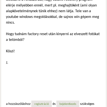
elérje mélyebben ennél, mert pl. meghajtóként (ami olyan
alapkövetelménynek tűnik ehhez) nem látja. Tele van a
youtube windows megoldásokkal, de sajnos win gépem meg
nincs.
Hogy tudnám factory reset után kinyerni az elveszett fotókat
a telómból?
Köszi!
J.
a hozzászóláshoz
és
szükséges
regisztráció
bejelentkezés