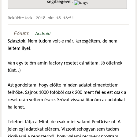
segítségével.
hivatkozá
Beküldte
Jack
-
2018. okt. 18. 16:51
Fórum:
Android
Sziasztok! Nem tudom volt-e már, keresgéltem, de nem
leltem ilyet.
Van egy telóm amin factory resetet csináltam. Jó ötletnek
tűnt. :)
Azt gondoltam, hogy előtte minden adatot elmentettem
felhőbe. Sajnos 1000 fotóból csak 200 ment fel és ezt csak a
reset után vettem észre. Szóval visszaállítanám az adatokat
ha lehet.
Telefont látja a Mint, de csak mint valami PenDrive-ot. A
jelenlegi adatokat elérem. Viszont sehogyan sem tudom
kicsikarni a rendszerből, hogy valami recovery program