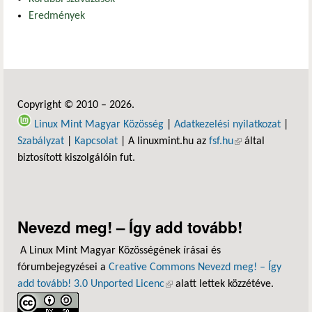
Eredmények
Copyright © 2010 – 2026.
Linux Mint Magyar Közösség
|
Adatkezelési nyilatkozat
|
Szabályzat
|
Kapcsolat
| A linuxmint.hu az
fsf.hu
(külső hivatkozás)
által
biztosított kiszolgálóin fut.
Nevezd meg! – Így add tovább!
A Linux Mint Magyar Közösségének írásai és
fórumbejegyzései a
Creative Commons Nevezd meg! – Így
add tovább! 3.0 Unported Licenc
(külső hivatkozás)
alatt lettek közzétéve.