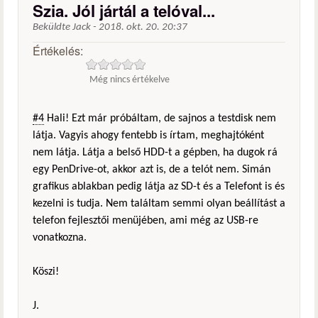
Szia. Jól jártál a telóval...
Beküldte
Jack
-
2018. okt. 20. 20:37
Értékelés:
Még nincs értékelve
#4
Hali! Ezt már próbáltam, de sajnos a testdisk nem
látja. Vagyis ahogy fentebb is írtam, meghajtóként
nem látja. Látja a belső HDD-t a gépben, ha dugok rá
egy PenDrive-ot, akkor azt is, de a telót nem. Simán
grafikus ablakban pedig látja az SD-t és a Telefont is és
kezelni is tudja. Nem találtam semmi olyan beállítást a
telefon fejlesztői menüjében, ami még az USB-re
vonatkozna.
Köszi!
J.