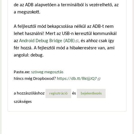
de az ADB alapvetően a terminálból is vezérelhető, az
a megszokott.
A feljlesztői mód bekapcsolása nélkül az ADB-t nem
lehet használni! Mert az USB-n keresztül kommunikál
az
Android Debug Bridge (ADB)
(külső hivatkozás)
, és ahhoz csak így
fér hozzá. A fejlesztői mód a hibakeresésre van, ami
angolul: debug.
Paste.ee:
szöveg megosztás
Nincs még Dropboxod?
https://db.tt/8kIjjJQ7
(külső
hivatkozás)
a hozzászóláshoz
és
regisztráció
bejelentkezés
szükséges