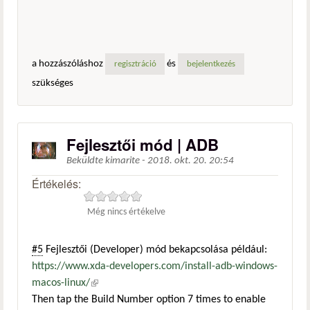
a hozzászóláshoz
és
regisztráció
bejelentkezés
szükséges
Fejlesztői mód | ADB
Beküldte
kimarite
-
2018. okt. 20. 20:54
Értékelés:
Még nincs értékelve
#5
Fejlesztői (Developer) mód bekapcsolása például:
https://www.xda-developers.com/install-adb-windows-
macos-linux/
(külső hivatkozás)
Then tap the Build Number option 7 times to enable