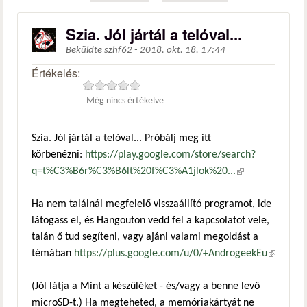
Szia. Jól jártál a telóval...
Beküldte
szhf62
-
2018. okt. 18. 17:44
Értékelés:
Még nincs értékelve
Szia. Jól jártál a telóval... Próbálj meg itt
körbenézni:
https://play.google.com/store/search?
q=t%C3%B6r%C3%B6lt%20f%C3%A1jlok%20...
(külső
hivatkozás)
Ha nem találnál megfelelő visszaállító programot, ide
látogass el, és Hangouton vedd fel a kapcsolatot vele,
talán ő tud segíteni, vagy ajánl valami megoldást a
témában
https://plus.google.com/u/0/+AndrogeekEu
(külső
hivatkoz
(Jól látja a Mint a készüléket - és/vagy a benne levő
microSD-t.) Ha megteheted, a memóriakártyát ne