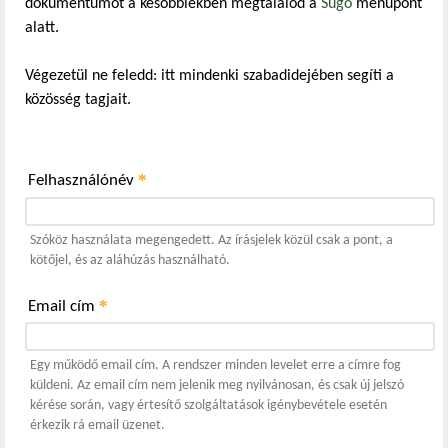
dokumentumot a későbbiekben megtalálod a
Súgó
menüpont
alatt.
Végezetül ne feledd: itt mindenki szabadidejében segíti a
közösség tagjait.
*
Felhasználónév
Szóköz használata megengedett. Az írásjelek közül csak a pont, a
kötőjel, és az aláhúzás használható.
*
Email cím
Egy működő email cím. A rendszer minden levelet erre a címre fog
küldeni. Az email cím nem jelenik meg nyilvánosan, és csak új jelszó
kérése során, vagy értesítő szolgáltatások igénybevétele esetén
érkezik rá email üzenet.