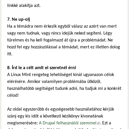
linkké alakítja azt.
7. Ne up-olj
Ha a témádra nem érkezik egyből válasz az azért van mert
vagy nem tudnak, vagy nincs idejük neked segíteni. Légy
türelmes és ha kell fogalmazd át újra a problémádat. Ne
hozd fel egy hozzászólással a témádat, mert ez illetlen dolog
itt.
8. Írd le a célt amit el szeretnél érni
A Linux Mint rengeteg lehetőséget kínál ugyanazon célok
elérésére. Amikor valamilyen problémába ütközöl,
használhatóbb segítséget tudunk adni, ha tudjuk mi a konkrét
célod!
Az oldal egyszerűbb és egységesebb használatához kérjük
szánj egy kis időt a következő kézikönyv kivonatának
megismerésére:
A Drupal felhasználói szemmel
(külső hivatkozás)
. Ezt a