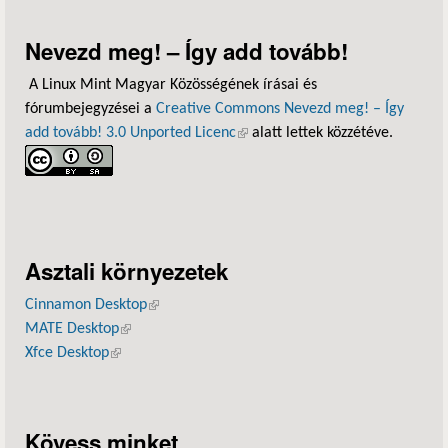
Nevezd meg! – Így add tovább!
A Linux Mint Magyar Közösségének írásai és
fórumbejegyzései a
Creative Commons Nevezd meg! – Így
add tovább! 3.0 Unported Licenc
(külső hivatkozás)
alatt lettek közzétéve.
Asztali környezetek
Cinnamon Desktop
(külső hivatkozás)
MATE Desktop
(külső hivatkozás)
Xfce Desktop
(külső hivatkozás)
Kövess minket