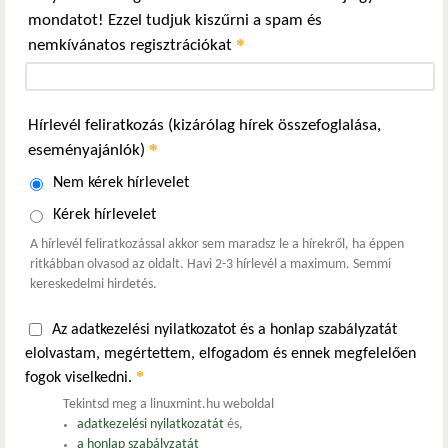
mondatot! Ezzel tudjuk kiszűrni a spam és
*
nemkívánatos regisztrációkat
Hírlevél feliratkozás (kizárólag hírek összefoglalása,
*
eseményajánlók)
Nem kérek hírlevelet
Kérek hírlevelet
A hírlevél feliratkozással akkor sem maradsz le a hírekről, ha éppen
ritkábban olvasod az oldalt. Havi 2-3 hírlevél a maximum. Semmi
kereskedelmi hirdetés.
Az adatkezelési nyilatkozatot és a honlap szabályzatát
elolvastam, megértettem, elfogadom és ennek megfelelően
*
fogok viselkedni.
Tekintsd meg a linuxmint.hu weboldal
adatkezelési nyilatkozatát
és,
a honlap szabályzatát