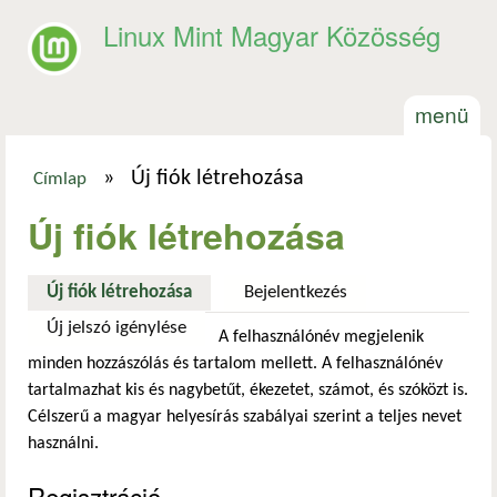
Ugrás a tartalomra
Linux Mint Magyar Közösség
menü
»
Új fiók létrehozása
Címlap
Jelenlegi hely
Új fiók létrehozása
Új fiók létrehozása
(aktív fül)
Bejelentkezés
Új jelszó igénylése
A felhasználónév megjelenik
minden hozzászólás és tartalom mellett. A felhasználónév
tartalmazhat kis és nagybetűt, ékezetet, számot, és szóközt is.
Célszerű a magyar helyesírás szabályai szerint a teljes nevet
használni.
Regisztráció