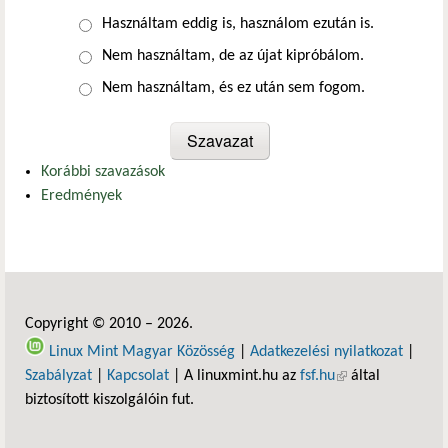
Választások
Használtam eddig is, használom ezután is.
Nem használtam, de az újat kipróbálom.
Nem használtam, és ez után sem fogom.
Korábbi szavazások
Eredmények
Copyright © 2010 – 2026.
Linux Mint Magyar Közösség
|
Adatkezelési nyilatkozat
|
Szabályzat
|
Kapcsolat
| A linuxmint.hu az
fsf.hu
(külső hivatkozás)
által
biztosított kiszolgálóin fut.