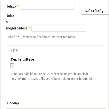
*
Jelszó
Jelszó erőssége:
Jelsz
ó
*
megerősítése
Jelszó az új felhasználó számára, kétszer megadva.
KÉP
Kép feltöltése
A felhasználó képe. 120x120 méretnél nagyobb képek át
lesznek méretezve. Célszerű négyzet alakú képet használni.
Honlap