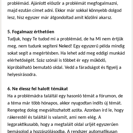
problémád. Ajánlott először a problémát megfogalmazni,
majd ezután címet adni. Ekkor már sokkal könnyebb dolgod
lesz, hisz egyszer már átgondoltad amit közölni akarsz.
5. Fogalmazz érthetően
Tudjuk, hogy Te tudod mi a problémád, de ha Mi nem értjük
meg, nem tudunk segíteni Neked! Egy egyszerű példa mindig
sokat segít a megértésben. Ha lehet add meg eddigi munkád
elérhetőségét. Száz szónál is többet ér egy működő,
kipróbálható bemutató oldal. Vedd a fáradságot és figyelj a
helyesírásodra.
6. Ne élessz fel halott témákat
Ha a problémádra találtál egy hasonló témát a fórumon, de
a téma már több hónapos, akkor nyugodtan indíts új témát.
Rengeteg dolog megváltozhatott azóta. Azonban írd le, hogy
rákerestél és találtál is valamit, ami nem elég. A
legpraktikusabb, hogy a megtalált oldal urljét egyszerűen
bemásolod a hozzászólásodba. A rendszer automatikusan