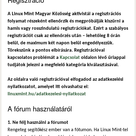
A Linux Mint Magyar Közösség aktivistái a regisztrációs
folyamat részeként ellenőrzik és megpróbálják kiszűrni a
hamis vagy rosszindulatú regisztrációkat. Ezért a szabályos
regisztrációt csak az ellenőrzés után – lehetőleg 8 órán
belül, de maximum két napon belül engedélyezzük.
Törekszünk a pontos elbírására. Regisztrációval
kapcsolatos problémát a
Kapcsolat
oldalon lévő űrlappal
tudjátok jelezni a megfelelő kategória kiválasztásával.
Az oldalra való regisztrációval elfogadod az adatkezelési
nyilatkozatot, amelyet itt olvashatsz el:
linuxmint.hu/adatkezelesi-nyilatkozat
A fórum használatáról
1. Ne félj használni a fórumot
Rengeteg segítőkész ember van a fótumon. Ha Linux Mint-tel