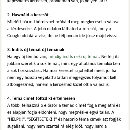
kapcsolatos kérdésed, problémád van, jó helyen jársz.
2. Használd a keresőt
Mielőtt bármit kérdeznél próbáld meg megkeresni a választ
a kérdésedre. A jobb oldalon láthatod a keresőt, mely a
Google oldalára visz, de ne félj onnan ide jössz majd vissza.
3. Indíts új témát új témának
Ha egy új témád van,
mindig indíts neki új témát
. Ne félj itt
jobban szeretik a sok témát, mint egy általános témakörben
a sok hozzászólást. Ha már kerestél rájöhettél miért jó, ha
nem egy hosszú végeláthatatlan megjegyzés folyamot kell
átböngészned, hanem a kérdéshez közel ott a válasz is.
4. Téma címét töltsd ki értelmesen
A többi felhasználó először a témád címét fogja meglátni és
ez alapján fogja eldönteni, hogy megnézi-e egyáltalán. A
"HELP!!!", "SEGÍTSETEK!!!" és hasonló téma címek azt fogják
sugallani, hogy nem szántál rá elég időt, hogy leírd a