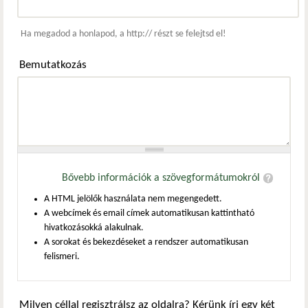
Webcím
Ha megadod a honlapod, a http:// részt se felejtsd el!
Bemutatkozás
Bővebb információk a szövegformátumokról
A HTML jelölők használata nem megengedett.
A webcímek és email címek automatikusan kattintható
hivatkozásokká alakulnak.
A sorokat és bekezdéseket a rendszer automatikusan
felismeri.
Milyen céllal regisztrálsz az oldalra? Kérünk írj egy két