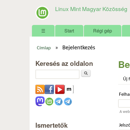
Linux Mint Magyar Közösség
Főmenü
☰
Start
Régi gép
»
Bejelentkezés
Címlap
Jelenlegi hely
Be
Keresés az oldalon
Keresés
Új 
Felh
A webh
Ismertetők
Jelsz