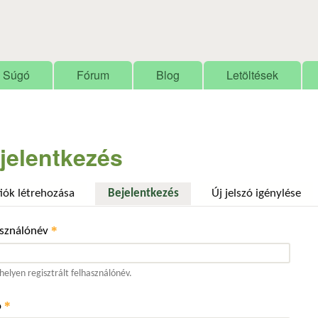
Ugrás a tartalomra
Súgó
Fórum
Blog
Letöltések
jelentkezés
fiók létrehozása
Bejelentkezés
(aktív fül)
Új jelszó igénylése
*
asználónév
elyen regisztrált felhasználónév.
*
ó