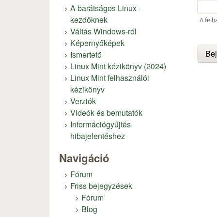
A barátságos Linux -
kezdőknek
A felh
Váltás Windows-ról
Képernyőképek
Ismertető
Linux Mint kézikönyv (2024)
Linux Mint felhasználói
kézikönyv
Verziók
Videók és bemutatók
Információgyűjtés
hibajelentéshez
Navigáció
Fórum
Friss bejegyzések
Fórum
Blog