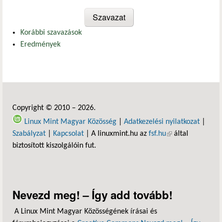
Korábbi szavazások
Eredmények
Copyright © 2010 – 2026.
Linux Mint Magyar Közösség
|
Adatkezelési nyilatkozat
|
Szabályzat
|
Kapcsolat
| A linuxmint.hu az
fsf.hu
(külső hivatkozás)
által
biztosított kiszolgálóin fut.
Nevezd meg! – Így add tovább!
A Linux Mint Magyar Közösségének írásai és