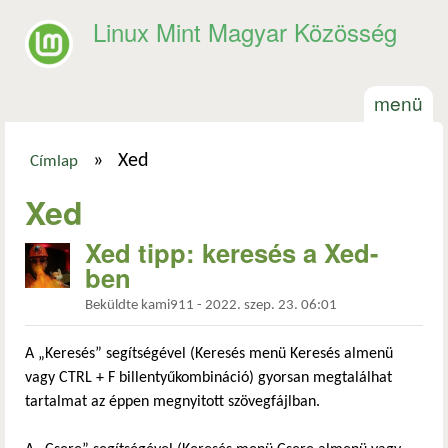
Ugrás a tartalomra
Linux Mint Magyar Közösség
menü
»
Xed
Címlap
Jelenlegi hely
Xed
Xed tipp: keresés a Xed-
ben
Beküldte
kami911
-
2022. szep. 23. 06:01
A „Keresés” segítségével (Keresés menü Keresés almenü
vagy CTRL + F billentyűkombináció) gyorsan megtalálhat
tartalmat az éppen megnyitott szövegfájlban.