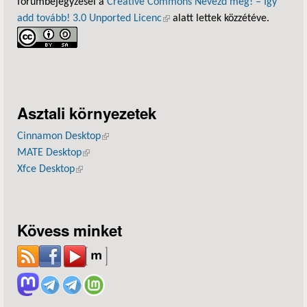
fórumbejegyzései a
Creative Commons Nevezd meg! – Így
add tovább! 3.0 Unported Licenc
(külső hivatkozás)
alatt lettek közzétéve.
Asztali környezetek
Cinnamon Desktop
(külső hivatkozás)
MATE Desktop
(külső hivatkozás)
Xfce Desktop
(külső hivatkozás)
Kövess minket