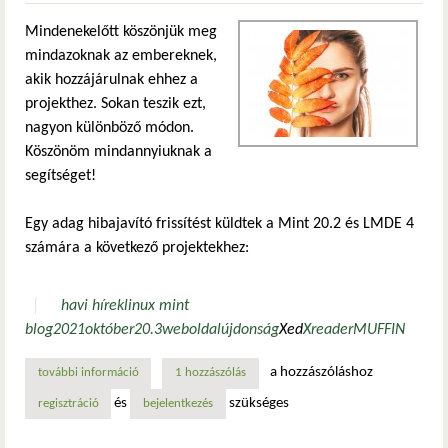
Mindenekelőtt köszönjük meg
mindazoknak az embereknek,
akik hozzájárulnak ehhez a
projekthez. Sokan teszik ezt,
nagyon különböző módon.
Köszönöm mindannyiuknak a
segítséget!
Egy adag hibajavító frissítést küldtek a Mint 20.2 és LMDE 4
számára a következő projektekhez:
havi hírek
linux mint
blog
2021
október
20.3
weboldal
újdonság
Xed
Xreader
MUFFIN
a hozzászóláshoz
további információ
linux mint blog havi hírek - 2021. október tartalommal ka
1 hozzászólás
és
szükséges
regisztráció
bejelentkezés