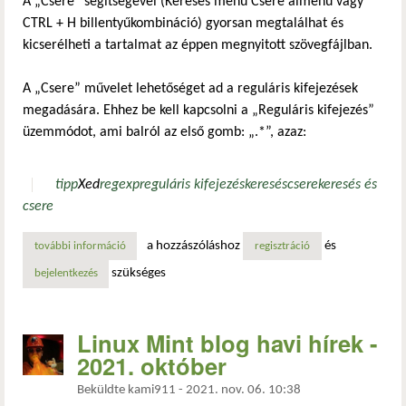
A „Csere” segítségével (Keresés menü Csere almenü vagy
CTRL + H billentyűkombináció) gyorsan megtalálhat és
kicserélheti a tartalmat az éppen megnyitott szövegfájlban.
A „Csere” művelet lehetőséget ad a reguláris kifejezések
megadására. Ehhez be kell kapcsolni a „Reguláris kifejezés”
üzemmódot, ami balról az első gomb: „.*”, azaz:
tipp
Xed
regexp
reguláris kifejezés
keresés
csere
keresés és
csere
a hozzászóláshoz
és
további információ
xed tipp: keresés a xed-ben tartalommal kapcsolatosan
regisztráció
szükséges
bejelentkezés
Linux Mint blog havi hírek -
2021. október
Beküldte
kami911
-
2021. nov. 06. 10:38