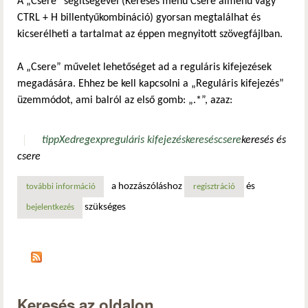
A „Csere” segítségével (Keresés menü Csere almenü vagy
CTRL + H billentyűkombináció) gyorsan megtalálhat és
kicserélheti a tartalmat az éppen megnyitott szövegfájlban.
A „Csere” művelet lehetőséget ad a reguláris kifejezések
megadására. Ehhez be kell kapcsolni a „Reguláris kifejezés”
üzemmódot, ami balról az első gomb: „.*”, azaz:
tipp
Xed
regexp
reguláris kifejezés
keresés
csere
keresés és
csere
a hozzászóláshoz
és
további információ
xed tipp: keresés a xed-ben tartalommal kapcsolatosan
regisztráció
szükséges
bejelentkezés
Keresés az oldalon