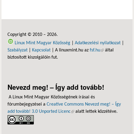
Copyright © 2010 – 2026.
Linux Mint Magyar Közösség
|
Adatkezelési nyilatkozat
|
Szabályzat
|
Kapcsolat
| A linuxmint.hu az
fsf.hu
(külső hivatkozás)
által
biztosított kiszolgálóin fut.
Nevezd meg! – Így add tovább!
A Linux Mint Magyar Közösségének írásai és
fórumbejegyzései a
Creative Commons Nevezd meg! – Így
add tovább! 3.0 Unported Licenc
(külső hivatkozás)
alatt lettek közzétéve.