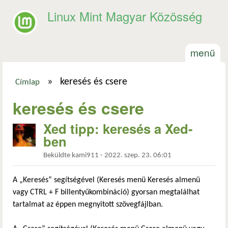
Ugrás a tartalomra
Linux Mint Magyar Közösség
menü
»
keresés és csere
Címlap
Jelenlegi hely
keresés és csere
Xed tipp: keresés a Xed-
ben
Beküldte
kami911
-
2022. szep. 23. 06:01
A „Keresés” segítségével (Keresés menü Keresés almenü
vagy CTRL + F billentyűkombináció) gyorsan megtalálhat
tartalmat az éppen megnyitott szövegfájlban.