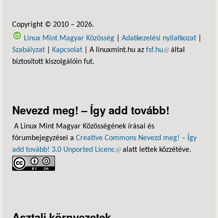
Copyright © 2010 – 2026.
Linux Mint Magyar Közösség
|
Adatkezelési nyilatkozat
|
Szabályzat
|
Kapcsolat
| A linuxmint.hu az
fsf.hu
(külső hivatkozás)
által
biztosított kiszolgálóin fut.
Nevezd meg! – Így add tovább!
A Linux Mint Magyar Közösségének írásai és
fórumbejegyzései a
Creative Commons Nevezd meg! – Így
add tovább! 3.0 Unported Licenc
(külső hivatkozás)
alatt lettek közzétéve.
Asztali környezetek