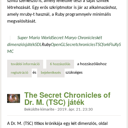
szintű szerkesztő is, amely lehetővé teszi a saját szintek
létrehozását. Egy erős szkriptmotor is jár az alkalmazáshoz,
amely mruby-t használ, a Ruby programnyelv minimális
megvalósítását.
Super Mario World
Secret Maryo Chronicles
két
dimenziós
játék
SDL
Ruby
OpenGL
Secretchronicles
TSC
fork
FluXy
S
MC
a hozzászóláshoz
további információ
megjelent a the secret chronicles of dr. m. (tsc) játék alp
6 hozzászólás
és
szükséges
regisztráció
bejelentkezés
The Secret Chronicles of
Dr. M. (TSC) játék
Beküldte
kimarite
-
2019. ápr. 21. 23:30
A Dr. M. (TSC) titkos krónikája egy két dimenziós, oldal