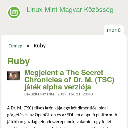
Ugrás a tartalomra
Linux Mint Magyar Közösség
menü
»
Ruby
Címlap
Jelenlegi hely
Ruby
Megjelent a The Secret
Chronicles of Dr. M. (TSC)
játék alpha verziója
Beküldte
kimarite
-
2019. ápr. 21. 23:40
A Dr. M. (TSC) titkos krónikája egy két dimenziós, oldal
görgetéses, az OpenGL-en és az SDL-en alapuló platform. A
játékban gazdag szintek szerepelnek, valamint egy fejlett