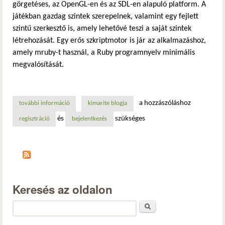
görgetéses, az OpenGL-en és az SDL-en alapuló platform. A
játékban gazdag szintek szerepelnek, valamint egy fejlett
szintű szerkesztő is, amely lehetővé teszi a saját szintek
létrehozását. Egy erős szkriptmotor is jár az alkalmazáshoz,
amely mruby-t használ, a Ruby programnyelv minimális
megvalósítását.
a hozzászóláshoz
további információ
the secret chronicles of dr. m. (tsc) játék tartalommal kap
kimarite blogja
és
szükséges
regisztráció
bejelentkezés
Keresés az oldalon
Keresés