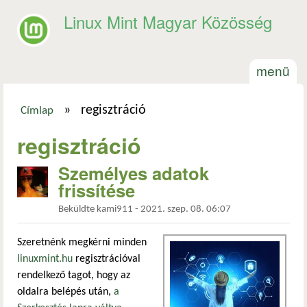
Ugrás a tartalomra
Linux Mint Magyar Közösség
menü
»
regisztráció
Címlap
Jelenlegi hely
regisztráció
Személyes adatok
frissítése
Beküldte
kami911
-
2021. szep. 08. 06:07
Szeretnénk megkérni minden
linuxmint.hu
regisztrációval
rendelkező tagot, hogy az
oldalra belépés után,
a