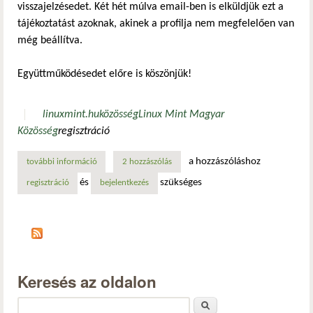
visszajelzésedet. Két hét múlva email-ben is elküldjük ezt a
tájékoztatást azoknak, akinek a profilja nem megfelelően van
még beállítva.
Együttműködésedet előre is köszönjük!
linuxmint.hu
közösség
Linux Mint Magyar
Közösség
regisztráció
a hozzászóláshoz
további információ
személyes adatok frissítése tartalommal kapcsolatosan
2 hozzászólás
és
szükséges
regisztráció
bejelentkezés
Keresés az oldalon
Keresés