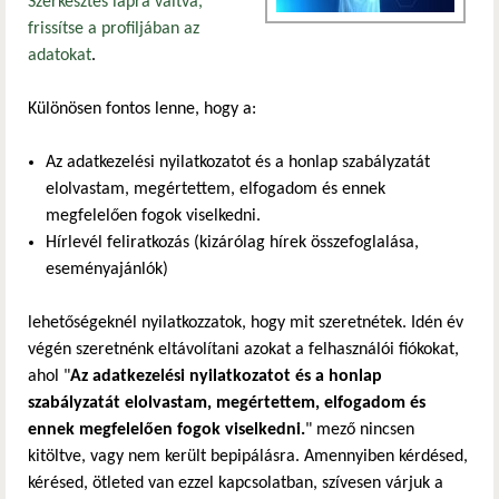
Szerkesztés lapra váltva,
frissítse a profiljában az
adatokat
.
Különösen fontos lenne, hogy a:
Az adatkezelési nyilatkozatot és a honlap szabályzatát
elolvastam, megértettem, elfogadom és ennek
megfelelően fogok viselkedni.
Hírlevél feliratkozás (kizárólag hírek összefoglalása,
eseményajánlók)
lehetőségeknél nyilatkozzatok, hogy mit szeretnétek. Idén év
végén szeretnénk eltávolítani azokat a felhasználói fiókokat,
ahol "
Az adatkezelési nyilatkozatot és a honlap
szabályzatát elolvastam, megértettem, elfogadom és
ennek megfelelően fogok viselkedni.
" mező nincsen
kitöltve, vagy nem került bepipálásra. Amennyiben kérdésed,
kérésed, ötleted van ezzel kapcsolatban, szívesen várjuk a