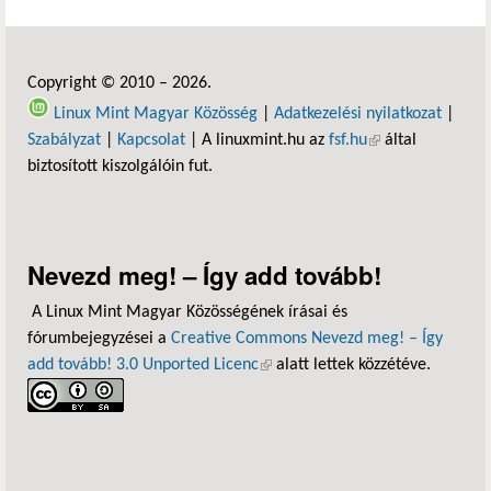
Copyright © 2010 – 2026.
Linux Mint Magyar Közösség
|
Adatkezelési nyilatkozat
|
Szabályzat
|
Kapcsolat
| A linuxmint.hu az
fsf.hu
(külső hivatkozás)
által
biztosított kiszolgálóin fut.
Nevezd meg! – Így add tovább!
A Linux Mint Magyar Közösségének írásai és
fórumbejegyzései a
Creative Commons Nevezd meg! – Így
add tovább! 3.0 Unported Licenc
(külső hivatkozás)
alatt lettek közzétéve.