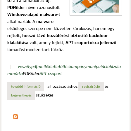
során a támadók az
új,
PDFSider
néven azonosított
Windows-alapú malware-t
alkalmazták. A
malware
elsődleges szerepe nem közvetlen károkozás, hanem egy
rejtett, hosszú távú hozzáférést biztosító backdoor
kialakítása
volt, amely fejlett,
APT csoportokra jellemző
támadási módszertant tükröz.
veszély
pdf
melléklet
letöltés
kampány
manipuláció
bizalo
m
márka
PDFSider
APT csoport
a hozzászóláshoz
és
további információ
a pdfsider malware pénzügyi szektort célzó támadásokban
regisztráció
szükséges
bejelentkezés