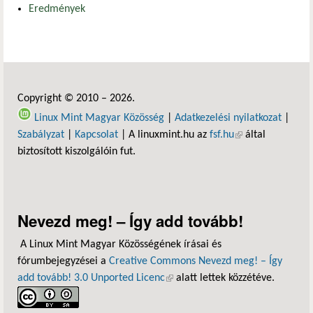
Eredmények
Copyright © 2010 – 2026.
Linux Mint Magyar Közösség
|
Adatkezelési nyilatkozat
|
Szabályzat
|
Kapcsolat
| A linuxmint.hu az
fsf.hu
(külső hivatkozás)
által
biztosított kiszolgálóin fut.
Nevezd meg! – Így add tovább!
A Linux Mint Magyar Közösségének írásai és
fórumbejegyzései a
Creative Commons Nevezd meg! – Így
add tovább! 3.0 Unported Licenc
(külső hivatkozás)
alatt lettek közzétéve.