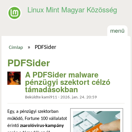
Ugrás a tartalomra
Linux Mint Magyar Közösség
menü
»
PDFSider
Címlap
Jelenlegi hely
PDFSider
A PDFSider malware
pénzügyi szektort célzó
támadásokban
Beküldte
kami911
-
2026. jan. 24. 20:59
Egy, a pénzügyi szektorban
működő, Fortune 100 vállalatot
érintő
zsarolóvírus-kampány