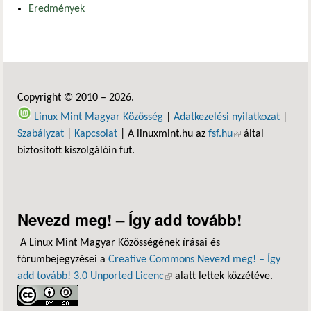
Eredmények
Copyright © 2010 – 2026.
Linux Mint Magyar Közösség
|
Adatkezelési nyilatkozat
|
Szabályzat
|
Kapcsolat
| A linuxmint.hu az
fsf.hu
(külső hivatkozás)
által
biztosított kiszolgálóin fut.
Nevezd meg! – Így add tovább!
A Linux Mint Magyar Közösségének írásai és
fórumbejegyzései a
Creative Commons Nevezd meg! – Így
add tovább! 3.0 Unported Licenc
(külső hivatkozás)
alatt lettek közzétéve.