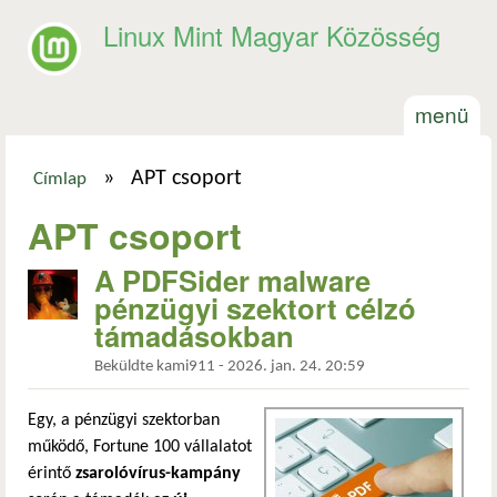
Ugrás a tartalomra
Linux Mint Magyar Közösség
menü
»
APT csoport
Címlap
Jelenlegi hely
APT csoport
A PDFSider malware
pénzügyi szektort célzó
támadásokban
Beküldte
kami911
-
2026. jan. 24. 20:59
Egy, a pénzügyi szektorban
működő, Fortune 100 vállalatot
érintő
zsarolóvírus-kampány