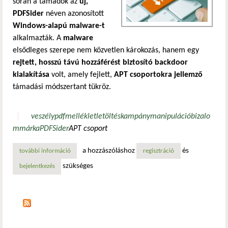
során a támadók az
új,
PDFSider
néven azonosított
Windows-alapú malware-t
alkalmazták. A
malware
elsődleges szerepe nem közvetlen károkozás, hanem egy
rejtett, hosszú távú hozzáférést biztosító backdoor
kialakítása
volt, amely fejlett,
APT csoportokra jellemző
támadási módszertant tükröz.
veszély
pdf
melléklet
letöltés
kampány
manipuláció
bizalo
m
márka
PDFSider
APT csoport
a hozzászóláshoz
és
további információ
a pdfsider malware pénzügyi szektort célzó támadásokban
regisztráció
szükséges
bejelentkezés