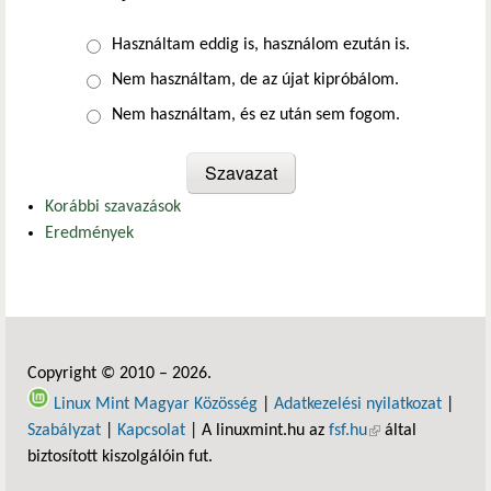
Választások
Használtam eddig is, használom ezután is.
Nem használtam, de az újat kipróbálom.
Nem használtam, és ez után sem fogom.
Korábbi szavazások
Eredmények
Copyright © 2010 – 2026.
Linux Mint Magyar Közösség
|
Adatkezelési nyilatkozat
|
Szabályzat
|
Kapcsolat
| A linuxmint.hu az
fsf.hu
(külső hivatkozás)
által
biztosított kiszolgálóin fut.