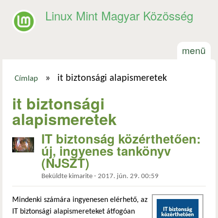
Ugrás a tartalomra
Linux Mint Magyar Közösség
menü
»
it biztonsági alapismeretek
Címlap
Jelenlegi hely
it biztonsági
alapismeretek
IT biztonság közérthetően:
új, ingyenes tankönyv
(NJSZT)
Beküldte
kimarite
-
2017. jún. 29. 00:59
Mindenki számára ingyenesen elérhető, az
IT biztonsági alapismereteket átfogóan