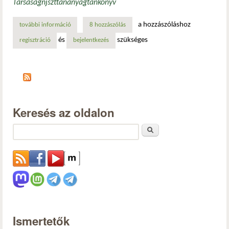
Társaság
njszt
tananyag
tankönyv
a hozzászóláshoz
további információ
it biztonság közérthetően: új, ingyenes tankönyv (njszt) t
8 hozzászólás
és
szükséges
regisztráció
bejelentkezés
Keresés az oldalon
Keresés
Ismertetők