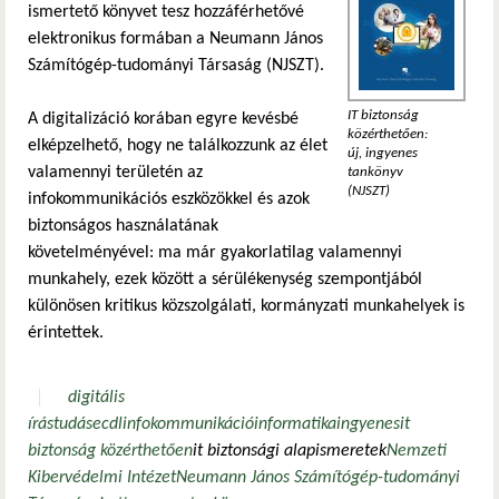
ismertető könyvet tesz hozzáférhetővé
elektronikus formában a Neumann János
Számítógép-tudományi Társaság (NJSZT).
IT biztonság
A digitalizáció korában egyre kevésbé
közérthetően:
elképzelhető, hogy ne találkozzunk az élet
új, ingyenes
valamennyi területén az
tankönyv
(NJSZT)
infokommunikációs eszközökkel és azok
biztonságos használatának
követelményével: ma már gyakorlatilag valamennyi
munkahely, ezek között a sérülékenység szempontjából
különösen kritikus közszolgálati, kormányzati munkahelyek is
érintettek.
digitális
írástudás
ecdl
infokommunikáció
informatika
ingyenes
it
biztonság közérthetően
it biztonsági alapismeretek
Nemzeti
Kibervédelmi Intézet
Neumann János Számítógép-tudományi