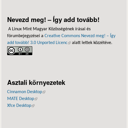
Nevezd meg! – Így add tovább!
A Linux Mint Magyar Közösségének írásai és
fórumbejegyzései a
Creative Commons Nevezd meg! – Így
add tovább! 3.0 Unported Licenc
(külső hivatkozás)
alatt lettek közzétéve.
Asztali környezetek
Cinnamon Desktop
(külső hivatkozás)
MATE Desktop
(külső hivatkozás)
Xfce Desktop
(külső hivatkozás)