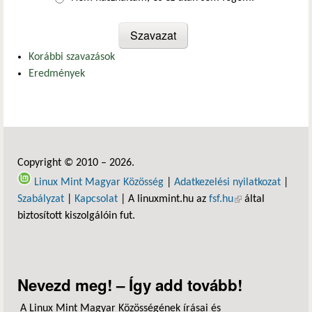
Korábbi szavazások
Eredmények
Copyright © 2010 – 2026.
Linux Mint Magyar Közösség
|
Adatkezelési nyilatkozat
|
Szabályzat
|
Kapcsolat
| A linuxmint.hu az
fsf.hu
(külső hivatkozás)
által
biztosított kiszolgálóin fut.
Nevezd meg! – Így add tovább!
A Linux Mint Magyar Közösségének írásai és