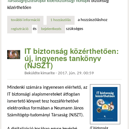
Társaság
njszt
európai kiberbiztonsági hónap
it biztonság
közérthetően
a hozzászóláshoz
további információ
nyílt titok: a titok nyitott - a hálózat csapdájában tartalo
1 hozzászólás
és
szükséges
regisztráció
bejelentkezés
IT biztonság közérthetően:
új, ingyenes tankönyv
(NJSZT)
Beküldte
kimarite
-
2017. jún. 29. 00:59
Mindenki számára ingyenesen elérhető, az
IT biztonsági alapismereteket átfogóan
ismertető könyvet tesz hozzáférhetővé
elektronikus formában a Neumann János
Számítógép-tudományi Társaság (NJSZT).
IT biztonság
A digitalizáció korában egyre kevésbé