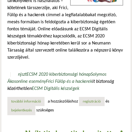
tankönyvként is használatos –
kötetének társszerzője, aki Frici,
Fülöp és a hackerek címmel a legfiatalabbakat megcélzó,
mesés formában is feldolgozta a kiberbiztonság égetően
fontos témáját. Online előadásunk az ECSM Digitális
készségek témaköréhez kapcsolódik, az ECSM 2020
kiberbiztonsági hónap keretében kerül sor a Neumann
Társaság által szervezett online találkozóra a népszerű könyv
szerzőjével.
njszt
ECSM 2020 kiberbiztonsági hónap
Solymos
Ákos
online esemény
Frici Fülöp és a hackerek
it biztonság
közérthetően
ECSM Digitális készségek
a hozzászóláshoz
és
további információ
frici, fülöp és a hackerek - it biztonság gyerekeknek, diák
regisztráció
szükséges
bejelentkezés