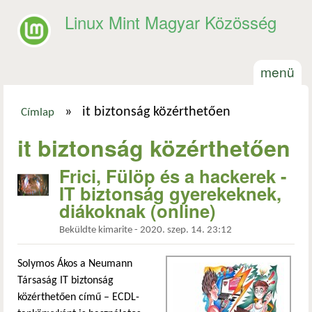
Ugrás a tartalomra
Linux Mint Magyar Közösség
menü
»
it biztonság közérthetően
Címlap
Jelenlegi hely
it biztonság közérthetően
Frici, Fülöp és a hackerek -
IT biztonság gyerekeknek,
diákoknak (online)
Beküldte
kimarite
-
2020. szep. 14. 23:12
Solymos Ákos a Neumann
Társaság IT biztonság
közérthetően című – ECDL-