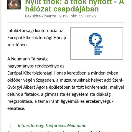
Nyílt titok: a titok nyitott - A
hálózat csapdájában
Beküldte
kimarite
-
2019. okt. 15. 00:25
Infobiztonsági konferencia az
Európai Kiberbiztonsági Hónap
keretében.
A Neumann Társaság
hagyományos rendezvénye az
Európai Kiberbiztonsági Hónap keretében a minden évben
október végén Szegeden, a múzeumunknak helyet adó Szent-
Györgyi Albert Agora épületében tartott konferencia, mellyel
célunk a fiatalok, a gimnazista és egyetemista diákság
megszólítása, a téma iránti figyelmük és érzékenységük
élesítése.
Infobiztonsági konferencia
Neumann