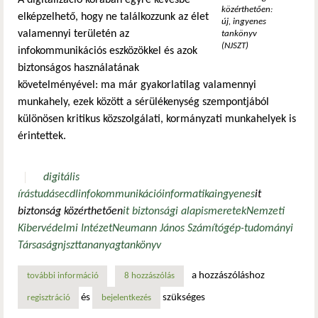
közérthetően:
elképzelhető, hogy ne találkozzunk az élet
új, ingyenes
valamennyi területén az
tankönyv
(NJSZT)
infokommunikációs eszközökkel és azok
biztonságos használatának
követelményével: ma már gyakorlatilag valamennyi
munkahely, ezek között a sérülékenység szempontjából
különösen kritikus közszolgálati, kormányzati munkahelyek is
érintettek.
digitális
írástudás
ecdl
infokommunikáció
informatika
ingyenes
it
biztonság közérthetően
it biztonsági alapismeretek
Nemzeti
Kibervédelmi Intézet
Neumann János Számítógép-tudományi
Társaság
njszt
tananyag
tankönyv
a hozzászóláshoz
további információ
it biztonság közérthetően: új, ingyenes tankönyv (njszt) t
8 hozzászólás
és
szükséges
regisztráció
bejelentkezés