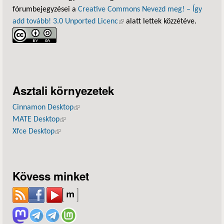
fórumbejegyzései a
Creative Commons Nevezd meg! – Így
add tovább! 3.0 Unported Licenc
(külső hivatkozás)
alatt lettek közzétéve.
Asztali környezetek
Cinnamon Desktop
(külső hivatkozás)
MATE Desktop
(külső hivatkozás)
Xfce Desktop
(külső hivatkozás)
Kövess minket