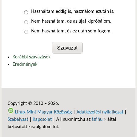
Választások
Használtam eddig is, használom ezután is.
Nem használtam, de az újat kipróbálom.
Nem használtam, és ez után sem fogom.
Korábbi szavazások
Eredmények
Copyright © 2010 – 2026.
Linux Mint Magyar Közösség
|
Adatkezelési nyilatkozat
|
Szabályzat
|
Kapcsolat
| A linuxmint.hu az
fsf.hu
(külső hivatkozás)
által
biztosított kiszolgálóin fut.