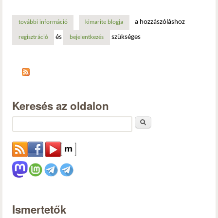
a hozzászóláshoz
további információ
hogyan deríted ki: multiarch-e a rendszer avagy nem tart
kimarite blogja
és
szükséges
regisztráció
bejelentkezés
Keresés az oldalon
Keresés
Ismertetők