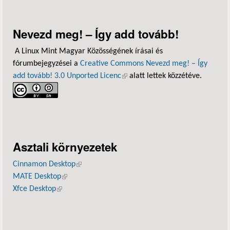
Nevezd meg! – Így add tovább!
A Linux Mint Magyar Közösségének írásai és
fórumbejegyzései a
Creative Commons Nevezd meg! – Így
add tovább! 3.0 Unported Licenc
(külső hivatkozás)
alatt lettek közzétéve.
Asztali környezetek
Cinnamon Desktop
(külső hivatkozás)
MATE Desktop
(külső hivatkozás)
Xfce Desktop
(külső hivatkozás)