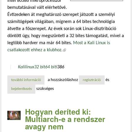
Intel 80386 mikroprocesszor
bemutatásával vált elérhetővé.
Évtizedeken át meghatározó szerepet játszott a személyi
számítógépek világában, mígnem a 64 bites technológia
átvette a főszerepet. Az évek során sok Linux-disztribúció
döntött úgy, hogy megszünteti a 32 bites támogatást, mivel a
legtöbb hardver ma már 64 bites.
Most a Kali Linux is
csatlakozott ehhez a klubhoz.
(külső hivatkozás)
Kali
linux
32 bit
64 bit
i386
a hozzászóláshoz
és
további információ
a kali linux búcsút mond a 32 bites verzióknak tartalomma
regisztráció
szükséges
bejelentkezés
Hogyan deríted ki:
Multiarch-e a rendszer
avagy nem