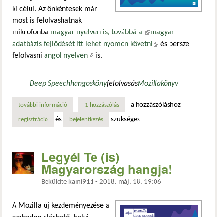
ki célul. Az önkéntesek már
most is felolvashatnak
mikrofonba
magyar nyelven is, továbbá a
(külső hivatkozás)
magyar
adatbázis fejlődését itt lehet nyomon követni
(külső hivatkozás)
és persze
felolvasni
angol nyelven
(külső hivatkozás)
is.
Deep Speech
hangosköny
felolvasás
Mozilla
könyv
a hozzászóláshoz
további információ
legyél te (is) magyarország hangja! tartalommal kapcsolato
1 hozzászólás
és
szükséges
regisztráció
bejelentkezés
Legyél Te (is)
Magyarország hangja!
Beküldte
kami911
-
2018. máj. 18. 19:06
A Mozilla új kezdeményezése a