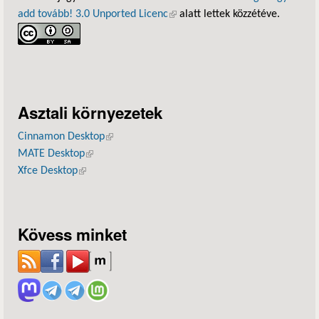
add tovább! 3.0 Unported Licenc
(külső hivatkozás)
alatt lettek közzétéve.
Asztali környezetek
Cinnamon Desktop
(külső hivatkozás)
MATE Desktop
(külső hivatkozás)
Xfce Desktop
(külső hivatkozás)
Kövess minket