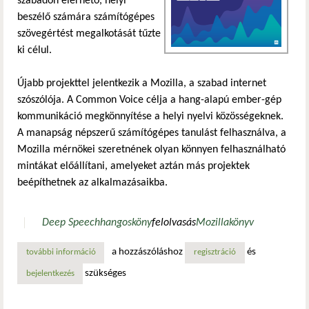
szabadon elérhető, helyi
beszélő számára számítógépes
szövegértést megalkotását tűzte
ki célul.
Újabb projekttel jelentkezik a Mozilla, a szabad internet
szószólója. A Common Voice célja a hang-alapú ember-gép
kommunikáció megkönnyítése a helyi nyelvi közösségeknek.
A manapság népszerű számítógépes tanulást felhasználva, a
Mozilla mérnökei szeretnének olyan könnyen felhasználható
mintákat előállítani, amelyeket aztán más projektek
beépíthetnek az alkalmazásaikba.
Deep Speech
hangosköny
felolvasás
Mozilla
könyv
a hozzászóláshoz
és
további információ
legyél te (is) magyarország hangja! tartalommal kapcsolato
regisztráció
szükséges
bejelentkezés