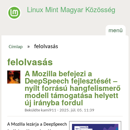
Ugrás a tartalomra
Linux Mint Magyar Közösség
menü
»
felolvasás
Címlap
Jelenlegi hely
felolvasás
A Mozilla befejezi a
DeepSpeech fejlesztését –
nyílt forrású hangfelismerő
modell támogatása helyett
új irányba fordul
Beküldte
kami911
-
2025. júl. 05. 11:39
A Mozilla lezárja a DeepSpeech