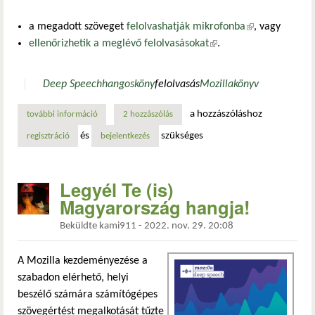
a megadott szöveget
felolvashatják mikrofonba
(külső
, vagy
ellenőrizhetik a meglévő felolvasásokat
(külső hivatkozás)
.
hivatkozás)
Deep Speech
hangosköny
felolvasás
Mozilla
könyv
a hozzászóláshoz
további információ
legyél te (is) magyarország hangja! tartalommal kapcsolato
2 hozzászólás
és
szükséges
regisztráció
bejelentkezés
Legyél Te (is)
Magyarország hangja!
Beküldte
kami911
-
2022. nov. 29. 20:08
A Mozilla kezdeményezése a
szabadon elérhető, helyi
beszélő számára számítógépes
szövegértést megalkotását tűzte