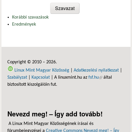
Korábbi szavazások
Eredmények
Copyright © 2010 – 2026.
Linux Mint Magyar Közösség
|
Adatkezelési nyilatkozat
|
Szabályzat
|
Kapcsolat
| A linuxmint.hu az
fsf.hu
(külső hivatkozás)
által
biztosított kiszolgálóin fut.
Nevezd meg! – Így add tovább!
A Linux Mint Magyar Közösségének írásai és
fórumbejegyzései a
Creative Commons Nevezd meg! – Így