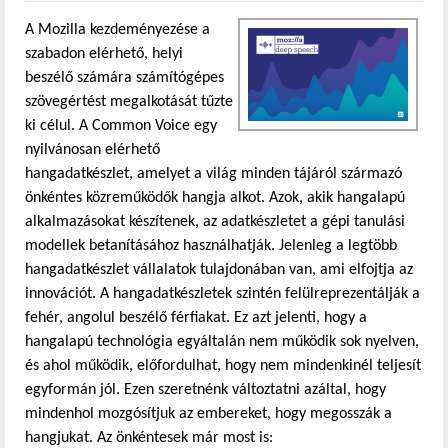
A Mozilla kezdeményezése a
szabadon elérhető, helyi
beszélő számára számítógépes
szövegértést megalkotását tűzte
ki célul. A Common Voice egy
nyilvánosan elérhető
hangadatkészlet, amelyet a világ minden tájáról származó
önkéntes közreműködők hangja alkot. Azok, akik hangalapú
alkalmazásokat készítenek, az adatkészletet a gépi tanulási
modellek betanításához használhatják. Jelenleg a legtöbb
hangadatkészlet vállalatok tulajdonában van, ami elfojtja az
innovációt. A hangadatkészletek szintén felülreprezentálják a
fehér, angolul beszélő férfiakat. Ez azt jelenti, hogy a
hangalapú technológia egyáltalán nem működik sok nyelven,
és ahol működik, előfordulhat, hogy nem mindenkinél teljesít
egyformán jól. Ezen szeretnénk változtatni azáltal, hogy
mindenhol mozgósítjuk az embereket, hogy megosszák a
hangjukat. Az önkéntesek már most is: