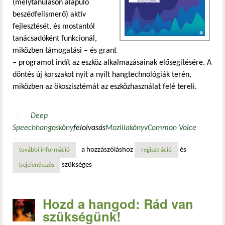
(mélytanuláson alapuló
beszédfelismerő) aktív
fejlesztését, és mostantól
tanácsadóként funkcionál,
miközben támogatási – és grant
– programot indít az eszköz alkalmazásainak elősegítésére. A
döntés új korszakot nyit a nyílt hangtechnológiák terén,
miközben az ökoszisztémát az eszközhasználat felé tereli.
Deep
Speech
hangosköny
felolvasás
Mozilla
könyv
Common Voice
a hozzászóláshoz
és
további információ
a mozilla befejezi a deepspeech fejlesztését – nyílt forrá
regisztráció
szükséges
bejelentkezés
Hozd a hangod: Rád van
szükségünk!