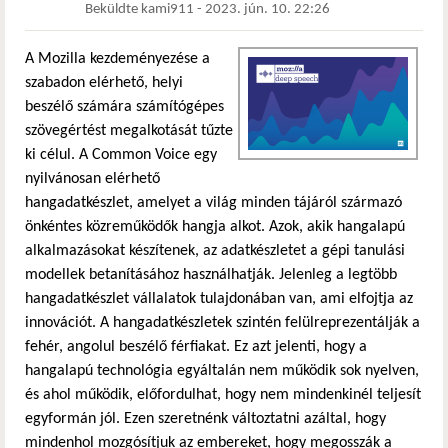
Beküldte
kami911
-
2023. jún. 10. 22:26
A Mozilla kezdeményezése a
szabadon elérhető, helyi
beszélő számára számítógépes
szövegértést megalkotását tűzte
ki célul. A Common Voice egy
nyilvánosan elérhető
hangadatkészlet, amelyet a világ minden tájáról származó
önkéntes közreműködők hangja alkot. Azok, akik hangalapú
alkalmazásokat készítenek, az adatkészletet a gépi tanulási
modellek betanításához használhatják. Jelenleg a legtöbb
hangadatkészlet vállalatok tulajdonában van, ami elfojtja az
innovációt. A hangadatkészletek szintén felülreprezentálják a
fehér, angolul beszélő férfiakat. Ez azt jelenti, hogy a
hangalapú technológia egyáltalán nem működik sok nyelven,
és ahol működik, előfordulhat, hogy nem mindenkinél teljesít
egyformán jól. Ezen szeretnénk változtatni azáltal, hogy
mindenhol mozgósítjuk az embereket, hogy megosszák a