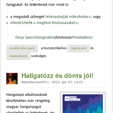
hangjukat. Az önkéntesek már most is:
a megadott szöveget
felolvashatják mikrofonba
(külső
, vagy
ellenőrizhetik a meglévő felolvasásokat
(külső hivatkozás)
.
hivatkozás)
Deep Speech
hangosköny
felolvasás
Mozilla
könyv
a hozzászóláshoz
és
további információ
hozd a hangod: rád van szükségünk! tartalommal kapcsola
regisztráció
szükséges
bejelentkezés
Hallgatózz és dönts jól!
Beküldte
kami911
-
2023. ápr. 07. 13:25
Hangalapú alkalmazások
készítéséhez már rengeteg
magyar hanganyagot
rögzítettek az önkéntesek, így