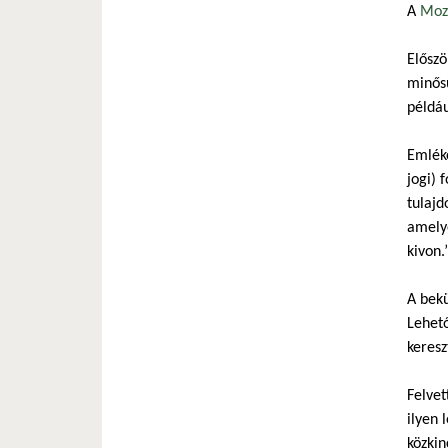
A
Mozi
Előszö
minősü
példáu
Emléke
jogi) 
tulajd
amelye
kivon.
A bekü
Lehető
keresz
Felvet
ilyen 
közkin