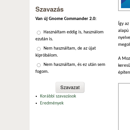
Szavazás
Van új Gnome Commander 2.0:
Így az
alapú 
Választások
Használtam eddig is, használom
nyelve
ezután is.
megol
Nem használtam, de az újat
kipróbálom.
A Mozi
Nem használtam, és ez után sem
keresü
fogom.
építen
Korábbi szavazások
Eredmények