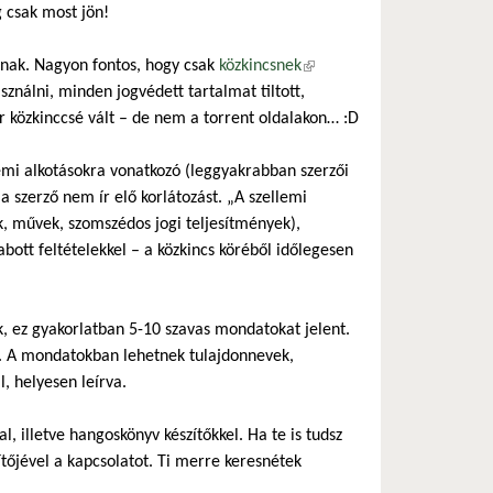
 csak most jön!
atnak. Nagyon fontos, hogy csak
közkincsnek
(külső hivatkozás)
sználni, minden jogvédett tartalmat tiltott,
 közkinccsé vált – de nem a torrent oldalakon… :D
lemi alkotásokra vonatkozó (leggyakrabban szerzői
a szerző nem ír elő korlátozást. „A szellemi
ők, művek, szomszédos jogi teljesítmények),
bott feltételekkel – a közkincs köréből időlegesen
k, ez gyakorlatban 5-10 szavas mondatokat jelent.
i. A mondatokban lehetnek tulajdonnevek,
, helyesen leírva.
, illetve hangoskönyv készítőkkel. Ha te is tudsz
zítőjével a kapcsolatot. Ti merre keresnétek