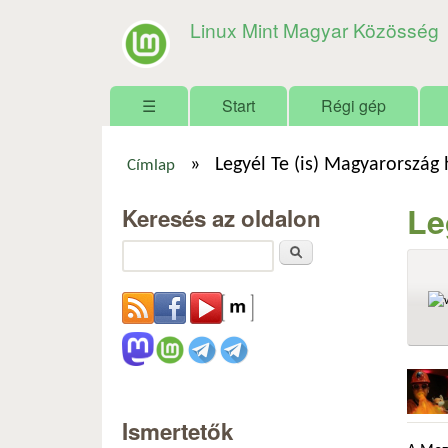
Linux Mint Magyar Közösség
Főmenü
☰
Start
Régi gép
»
Legyél Te (is) Magyarország
Címlap
Jelenlegi hely
Le
Keresés az oldalon
Keresés
Ismertetők