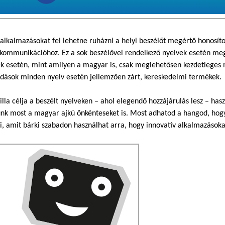
 alkalmazásokat fel lehetne ruházni a helyi beszélőt megértő honosít
kommunikációhoz. Ez a sok beszélővel rendelkező nyelvek esetén mego
k esetén, mint amilyen a magyar is, csak meglehetősen kezdetleges 
dások minden nyelv esetén jellemzően zárt, kereskedelmi termékek.
lla célja a beszélt nyelveken – ahol elegendő hozzájárulás lesz – ha
nk most a magyar ajkú önkénteseket is. Most adhatod a hangod, hogy 
i, amit bárki szabadon használhat arra, hogy innovatív alkalmazásoka