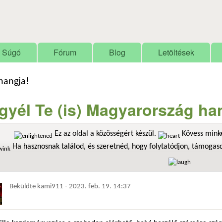
Ugrás a tartalomra
Súgó
Fórum
Blog
Letöltések
 hangja!
gyél Te (is) Magyarország ha
Ez az oldal a közösségért készül.
Kövess minke
Ha hasznosnak találod, és szeretnéd, hogy folytatódjon, támoga
Beküldte
kami911
-
2023. feb. 19. 14:37