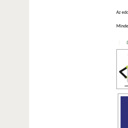
Az edd
Minden