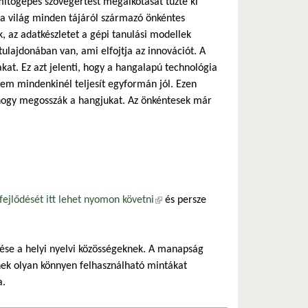
ítógépes szövegértést megalkotását tűzte ki
a világ minden tájáról származó önkéntes
, az adatkészletet a gépi tanulási modellek
tulajdonában van, ami elfojtja az innovációt. A
akat. Ez azt jelenti, hogy a hangalapú technológia
em mindenkinél teljesít egyformán jól. Ezen
 hogy megosszák a hangjukat. Az önkéntesek már
ejlődését itt lehet nyomon követni
(külső hivatkozás)
és persze
e a helyi nyelvi közösségeknek. A manapság
nek olyan könnyen felhasználható mintákat
a.