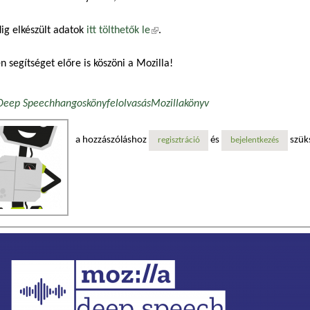
ig elkészült adatok
itt tölthetők le
(külső hivatkozás)
.
 segítséget előre is köszöni a Mozilla!
Deep Speech
hangosköny
felolvasás
Mozilla
könyv
a hozzászóláshoz
és
szük
regisztráció
bejelentkezés