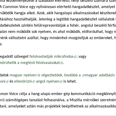
lla kezdeményezése a szabadon elérhető, helyi beszélő számára szám
 A Common Voice egy nyilvánosan elérhető hangadatkészlet, amelyet 
űködők hangja alkot. Azok, akik hangalapú alkalmazásokat készítenek
tásához használhatják. Jelenleg a legtöbb hangadatkészlet vállalatok 
atkészletek szintén felülreprezentálják a fehér, angolul beszélő férfi
alán nem működik sok nyelven, és ahol működik, előfordulhat, hogy n
nénk változtatni azáltal, hogy mindenhol mozgósítjuk az embereket,
s:
egadott szöveget
felolvashatják mikrofonba
(külső hivatkozás)
, vagy
enőrizhetik a meglévő felolvasásokat
(külső hivatkozás)
.
adatok
magyar nyelven is végezhetőek, továbbá a
(külső hivatkozás)
magyar adatbázis f
asni
(külső hivatkozás)
és
ellenőrizni
(külső hivatkozás)
angol nyelven
(külső hivatkozás)
is lehet.
mon Voice célja a hang-alapú ember-gép kommunikáció megkönnyítés
rű számítógépes tanulást felhasználva, a Mozilla mérnökei szeretné
ítani, amelyeket aztán más projektek beépíthetnek az alkalmazásaikb