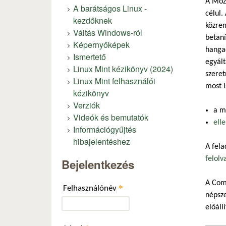
A Mozi
A barátságos Linux -
célul.
kezdőknek
közrem
Váltás Windows-ról
betaní
Képernyőképek
hangad
Ismertető
egyált
Linux Mint kézikönyv (2024)
szeret
Linux Mint felhasználói
most i
kézikönyv
Verziók
a m
Videók és bemutatók
ell
Információgyűjtés
hibajelentéshez
A fel
felolv
Bejelentkezés
A Com
*
Felhasználónév
népsze
előáll