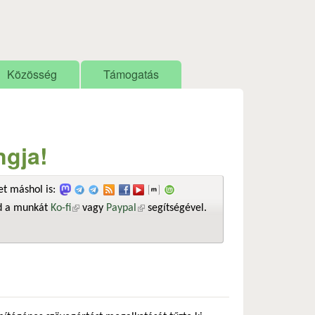
Közösség
Támogatás
ngja!
t máshol is:
sd a munkát
Ko-fi
(külső hivatkozás)
vagy
Paypal
(külső hivatkozás)
segítségével.