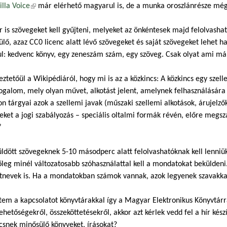
lla Voice
(külső hivatkozás)
már elérhető magyarul is, de a munka oroszlánrésze még
r is szövegeket kell gyűjteni, melyeket az önkéntesek majd felolvash
lő, azaz CC0 licenc alatt lévő szövegeket és saját szövegeket lehet ha
l: kedvenc könyv, egy zeneszám szám, egy szöveg. Csak olyat ami már
ztetőül a Wikipédiáról, hogy mi is az a közkincs: A közkincs egy szel
fogalom, mely olyan művet, alkotást jelent, amelynek felhasználására 
on tárgyai azok a szellemi javak (műszaki szellemi alkotások, árujelz
ket a jogi szabályozás – speciális oltalmi formák révén, előre megsza
”
ldött szövegeknek 5-10 másodperc alatt felolvashatóknak kell lenniü
leg minél változatosabb szóhasználattal kell a mondatokat bekülden
tnevek is. Ha a mondatokban számok vannak, azok legyenek szavakkal
tem a kapcsolatot könyvtárakkal így a Magyar Elektronikus Könyvtárral
lehetőségekről, összeköttetésekről, akkor azt kérlek vedd fel a hír kés
csnek minősülő könyveket, írásokat?