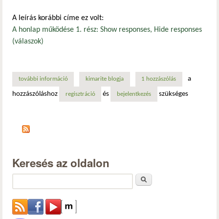
A leírás korábbi címe ez volt:
A honlap működése 1. rész: Show responses, Hide responses
(válaszok)
a
további információ
a honlap működése 1. rész: válaszok megjelenítése, válaszo
kimarite blogja
1 hozzászólás
hozzászóláshoz
és
szükséges
regisztráció
bejelentkezés
Keresés az oldalon
Keresés