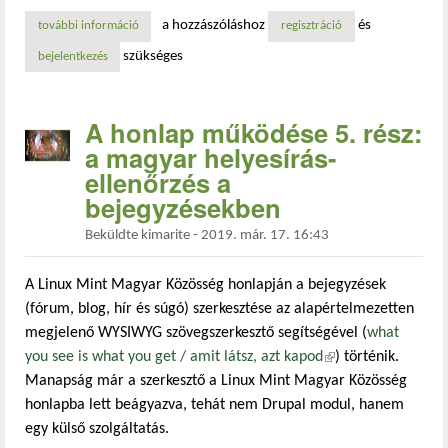
a hozzászóláshoz
és
további információ
a drupal 7 életciklusa 2023. november 1-ig meghosszabbít
regisztráció
szükséges
bejelentkezés
A honlap működése 5. rész:
a magyar helyesírás-
ellenőrzés a
bejegyzésekben
Beküldte
kimarite
-
2019. már. 17. 16:43
A Linux Mint Magyar Közösség honlapján a bejegyzések
(fórum, blog, hír és súgó) szerkesztése az alapértelmezetten
megjelenő WYSIWYG szövegszerkesztő segítségével (
what
you see is what you get / amit látsz, azt kapod
(külső hivatkozás)
) történik.
Manapság már a szerkesztő a Linux Mint Magyar Közösség
honlapba lett beágyazva, tehát nem Drupal modul, hanem
egy külső szolgáltatás.