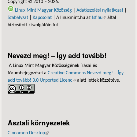
Copyright © 2010 – 2026.
Linux Mint Magyar Közösség
|
Adatkezelési nyilatkozat
|
Szabályzat
|
Kapcsolat
| A linuxmint.hu az
fsf.hu
(külső hivatkozás)
által
biztosított kiszolgálóin fut.
Nevezd meg! – Így add tovább!
A Linux Mint Magyar Közösségének írásai és
fórumbejegyzései a
Creative Commons Nevezd meg! – Így
add tovább! 3.0 Unported Licenc
(külső hivatkozás)
alatt lettek közzétéve.
Asztali környezetek
Cinnamon Desktop
(külső hivatkozás)