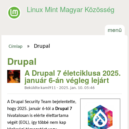
Ugrás a tartalomra
Linux Mint Magyar Közösség
menü
»
Drupal
Címlap
Jelenlegi hely
Drupal
A Drupal 7 életciklusa 2025.
január 6-án végleg lejárt
Beküldte
kami911
-
2025. jan. 10. 05:46
A Drupal Security Team bejelentette,
hogy 2025. január 6-tól a
Drupal 7
hivatalosan is elérte élettartama
végét (EOL), így többé nem kap