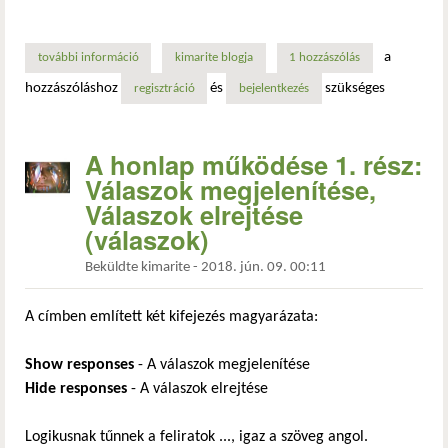
a
további információ
a honlap működése 5. rész: a magyar helyesírás-ellenőrzé
kimarite blogja
1 hozzászólás
hozzászóláshoz
és
szükséges
regisztráció
bejelentkezés
A honlap működése 1. rész:
Válaszok megjelenítése,
Válaszok elrejtése
(válaszok)
Beküldte
kimarite
-
2018. jún. 09. 00:11
A címben említett két kifejezés magyarázata:
Show responses
- A válaszok megjelenítése
Hide responses
- A válaszok elrejtése
Logikusnak tűnnek a feliratok ..., igaz a szöveg angol.