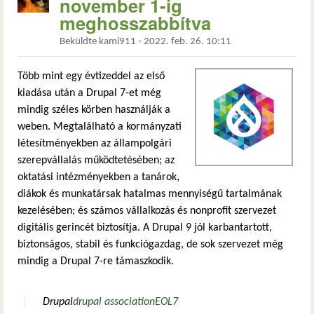
november 1-ig
meghosszabbítva
Beküldte
kami911
-
2022. feb. 26. 10:11
Több mint egy évtizeddel az első
kiadása után a Drupal 7-et még
mindig széles körben használják a
weben. Megtalálható a kormányzati
létesítményekben az állampolgári
szerepvállalás működtetésében; az
oktatási intézményekben a tanárok,
diákok és munkatársak hatalmas mennyiségű tartalmának
kezelésében; és számos vállalkozás és nonprofit szervezet
digitális gerincét biztosítja. A Drupal 9 jól karbantartott,
biztonságos, stabil és funkciógazdag, de sok szervezet még
mindig a Drupal 7-re támaszkodik.
Drupal
drupal association
EOL
7