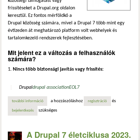
közösségi támogatást vagy
frissítéseket a Drupal.org oldalon
keresztül. Ez fontos mérföldkő a
Drupal közösség számára, mivel a Drupal 7 több mint egy
évtizeden át meghatározó platform volt webhelyek és
tartalomkezelő rendszerek fejlesztésében.
Mit jelent ez a változás a felhasználók
számára?
Nincs több biztonsági javítás vagy frissítés:
Drupal
drupal association
EOL
7
a hozzászóláshoz
és
további információ
a drupal 7 életciklusa 2025. január 6-án végleg lejárt tar
regisztráció
szükséges
bejelentkezés
A Drupal 7 életciklusa 2023.