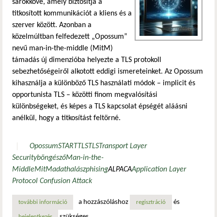
sarokköve, amely biztosítja a
titkosított kommunikációt a kliens és a
szerver között. Azonban a
közelmúltban felfedezett „Opossum”
nevű man-in-the-middle (MitM)
támadás új dimenzióba helyezte a TLS protokoll
sebezhetőségeiről alkotott eddigi ismereteinket. Az Opossum
kihasználja a különböző TLS használati módok – implicit és
opportunista TLS – közötti finom megvalósítási
különbségeket, és képes a TLS kapcsolat épségét aláásni
anélkül, hogy a titkosítást feltörné.
Opossum
STARTTLS
TLS
Transport Layer
Security
böngésző
Man-in-the-
Middle
MitM
adathalász
phising
ALPACA
Application Layer
Protocol Confusion Attack
a hozzászóláshoz
és
további információ
„opossum” – egy új típusú man-in-the-middle támadás, amel
regisztráció
szükséges