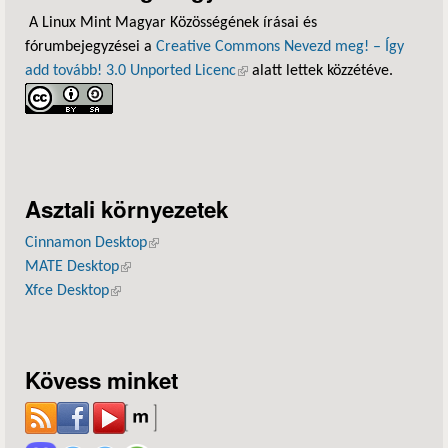
A Linux Mint Magyar Közösségének írásai és
fórumbejegyzései a
Creative Commons Nevezd meg! – Így
add tovább! 3.0 Unported Licenc
(külső hivatkozás)
alatt lettek közzétéve.
Asztali környezetek
Cinnamon Desktop
(külső hivatkozás)
MATE Desktop
(külső hivatkozás)
Xfce Desktop
(külső hivatkozás)
Kövess minket