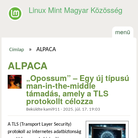
Ugrás a tartalomra
Linux Mint Magyar Közösség
menü
»
ALPACA
Címlap
Jelenlegi hely
ALPACA
„Opossum” – Egy új típusú
man-in-the-middle
támadás, amely a TLS
protokollt célozza
Beküldte
kami911
-
2025. júl. 17. 19:03
A TLS (Transport Layer Security)
protokoll az internetes adatbiztonság