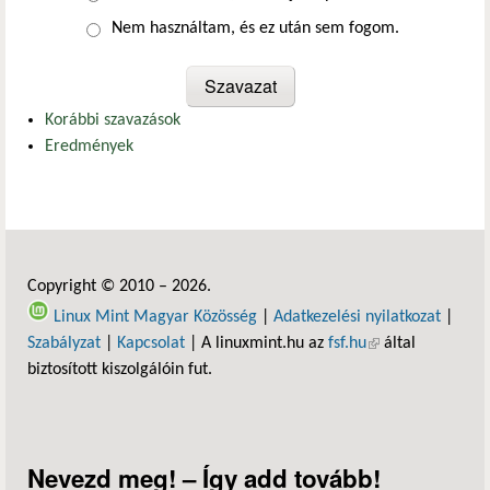
Nem használtam, és ez után sem fogom.
Korábbi szavazások
Eredmények
Copyright © 2010 – 2026.
Linux Mint Magyar Közösség
|
Adatkezelési nyilatkozat
|
Szabályzat
|
Kapcsolat
| A linuxmint.hu az
fsf.hu
(külső hivatkozás)
által
biztosított kiszolgálóin fut.
Nevezd meg! – Így add tovább!