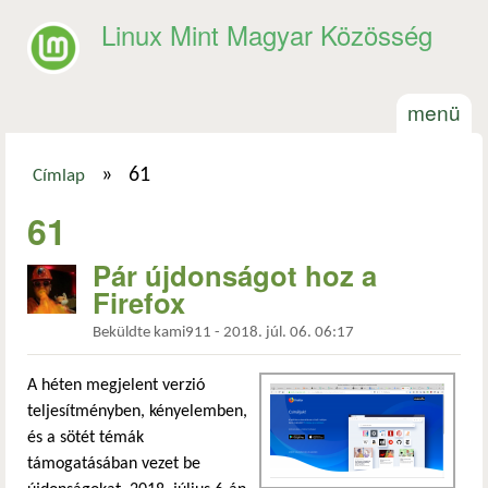
Ugrás a tartalomra
Linux Mint Magyar Közösség
menü
»
61
Címlap
Jelenlegi hely
61
Pár újdonságot hoz a
Firefox
Beküldte
kami911
-
2018. júl. 06. 06:17
A héten megjelent verzió
teljesítményben, kényelemben,
és a sötét témák
támogatásában vezet be