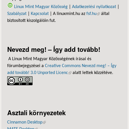
Linux Mint Magyar Közösség
|
Adatkezelési nyilatkozat
|
Szabályzat
|
Kapcsolat
| A linuxmint.hu az
fsf.hu
(külső hivatkozás)
által
biztosított kiszolgálóin fut.
Nevezd meg! – Így add tovább!
A Linux Mint Magyar Közösségének írásai és
fórumbejegyzései a
Creative Commons Nevezd meg! – Így
add tovább! 3.0 Unported Licenc
(külső hivatkozás)
alatt lettek közzétéve.
Asztali környezetek
Cinnamon Desktop
(külső hivatkozás)