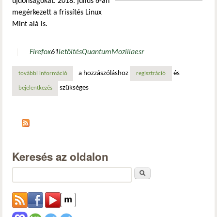
újdonságokat. 2018. július 6-án
megérkezett a frissítés Linux
Mint alá is.
Firefox
61
letöltés
Quantum
Mozilla
esr
a hozzászóláshoz
és
további információ
pár újdonságot hoz a firefox tartalommal kapcsolatosan
regisztráció
szükséges
bejelentkezés
Keresés az oldalon
Keresés