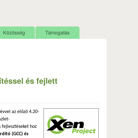
Közösség
Támogatás
éssel és fejlett
l évvel az előző 4.20-
szlet-
 fejlesztéseket hoz
rdító (GCC) és