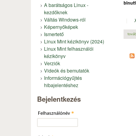
binuti
A barátságos Linux -
kezdőknek
Váltás Windows-ról
Képernyőképek
Ismertető
továb
Linux Mint kézikönyv (2024)
Linux Mint felhasználói
kézikönyv
Verziók
Videók és bemutatók
Információgyűjtés
hibajelentéshez
Bejelentkezés
*
Felhasználónév