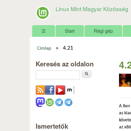
Linux Mint Magyar Közösség
Főmenü
☰
Start
Régi gép
»
4.21
Címlap
Jelenlegi hely
4.
Keresés az oldalon
Keresés
A Xen 
as ki
követe
Ismertetők
az x86