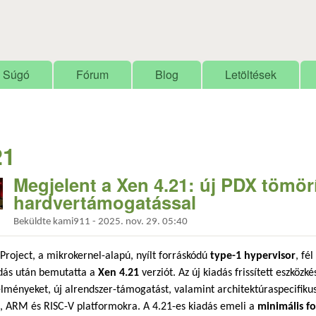
Ugrás a tartalomra
Súgó
Fórum
Blog
Letöltések
21
Megjelent a Xen 4.21: új PDX tömörít
hardvertámogatással
Beküldte
kami911
-
2025. nov. 29. 05:40
Project, a mikrokernel-alapú, nyílt forráskódú
type-1 hypervisor
, fé
adás után bemutatta a
Xen 4.21
verziót. Az új kiadás frissített eszközké
lményeket, új alrendszer-támogatást, valamint architektúraspecifikus
, ARM és RISC-V platformokra. A 4.21-es kiadás emeli a
minimális fo