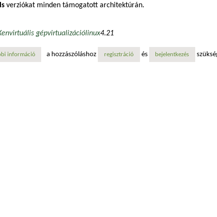
ls
verziókat minden támogatott architektúrán.
Xen
virtuális gép
virtualizáció
linux
4.21
a hozzászóláshoz
és
szüksé
bi információ
megjelent a xen 4.21: új pdx tömörítéssel és fejlett hardvertámogatáss
regisztráció
bejelentkezés