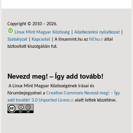
Copyright © 2010 – 2026.
Linux Mint Magyar Közösség
|
Adatkezelési nyilatkozat
|
Szabályzat
|
Kapcsolat
| A linuxmint.hu az
fsf.hu
(külső hivatkozás)
által
biztosított kiszolgálóin fut.
Nevezd meg! – Így add tovább!
A Linux Mint Magyar Közösségének írásai és
fórumbejegyzései a
Creative Commons Nevezd meg! – Így
add tovább! 3.0 Unported Licenc
(külső hivatkozás)
alatt lettek közzétéve.