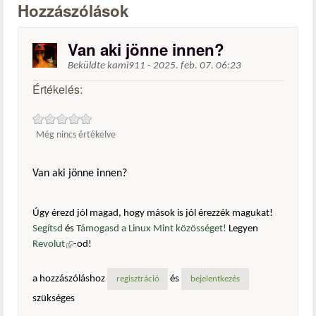
Hozzászólások
Van aki jönne innen?
Beküldte
kami911
-
2025. feb. 07. 06:23
Értékelés:
Még nincs értékelve
Van aki jönne innen?
Úgy érezd jól magad, hogy mások is jól érezzék magukat!
Segítsd
és
Támogasd a Linux Mint közösséget!
Legyen
Revolut
(külső hivatkozás)
-od!
a hozzászóláshoz
és
regisztráció
bejelentkezés
szükséges