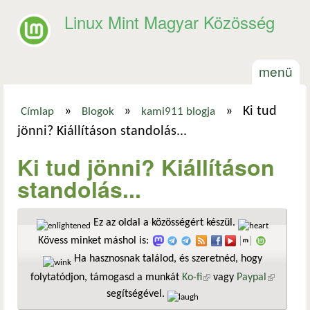
Ugrás a tartalomra
Linux Mint Magyar Közösség
menü
»
»
»
Ki tud
Címlap
Blogok
kami911 blogja
Jelenlegi hely
jönni? Kiállításon standolás...
Ki tud jönni? Kiállításon
standolás...
Ez az oldal a közösségért készül.
Kövess minket máshol is:
Ha hasznosnak találod, és szeretnéd, hogy
folytatódjon, támogasd a munkát
Ko-fi
(külső hivatkozás)
vagy
Paypal
(külső
segítségével.
hivatkozá