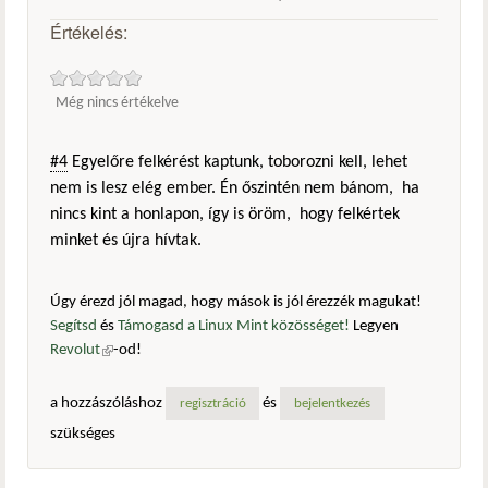
Értékelés:
Még nincs értékelve
#4
Egyelőre felkérést kaptunk, toborozni kell, lehet
nem is lesz elég ember. Én őszintén nem bánom, ha
nincs kint a honlapon, így is öröm, hogy felkértek
minket és újra hívtak.
Úgy érezd jól magad, hogy mások is jól érezzék magukat!
Segítsd
és
Támogasd a Linux Mint közösséget!
Legyen
Revolut
(külső hivatkozás)
-od!
a hozzászóláshoz
és
regisztráció
bejelentkezés
szükséges