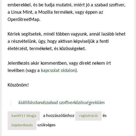
emberekkel, és be tudja mutatni, miért jó a szabad szoftver,
a Linux Mint, a Mozilla termékek, vagy éppen az
OpenStreetMap.
Kérlek segítsetek, minél többen vagyunk, annál lazább lehet
a részvételünk, úgy, hogy aktívan képviseljük a fenti
életérzést, termékeket, és közösségeket.
Jelentkezés akár kommentben, vagy direkt nekem írt
levélben (vagy a
kapcsolat oldalon
).
Köszönöm!
kiállítás
stand
szabad szoftver
közösség
reklám
a hozzászóláshoz
és
kami911 blogja
regisztráció
szükséges
bejelentkezés