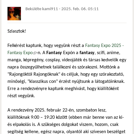
Beküldte
kami911
-
2025. feb. 06. 05:11
Sziasztok!
Felkérést kaptunk, hogy vegyünk részt a
Fantasy Expo 2025 -
Fantasy Expo
(külső hivatkozás)
-n. A
Fantasy
Expón a
fantasy
, scifi, anime,
manga, képregény, cosplay, videojáték és társas kedvelők egy
napra összegyűlhetnek találkozni és szórakozni. Mottónk a
"Rajongóktól Rajongóknak" és céljuk, hogy egy szórakoztató,
minőségi, "klasszikus con" érzést nyújtsunk a látogatóinknak.
Erre a rendezvényre kaptunk meghívást, hogy kiállítóként
részt vegyünk.
A rendezvény 2025. február 22-én, szombaton lesz,
kiállítóknak 9:00 – 19:20 között (ebben már benne van az ki-
és elpakolás is. A szükséges dolgokat viszem, hozom, csak
segítség kellene, egész napra, olyantól aki szívesen beszélget