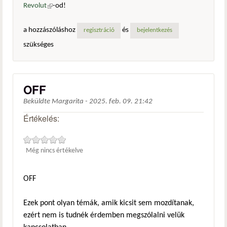
Revolut
(külső hivatkozás)
-od!
a hozzászóláshoz
és
regisztráció
bejelentkezés
szükséges
OFF
Beküldte
Margarita
-
2025. feb. 09. 21:42
Értékelés:
Még nincs értékelve
OFF
Ezek pont olyan témák, amik kicsit sem mozdítanak,
ezért nem is tudnék érdemben megszólalni velük