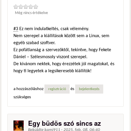
Még nincs értékelve
#3
Ez nem indulatkeltés, csak vélemény.
Nem szerepel a kiállítások között sem a Linux, sem
egyéb szabad szoftver.
Ez pofátlanság a szervezőktől, tekintve, hogy Fekete
Dániel – Szélesmosoly viszont szerepel.
De kívánom nektek, hogy érezzétek jól magatokat, és
hogy ti legyetek a legsikeresebb kiállítók!
a hozzászóláshoz
és
regisztráció
bejelentkezés
szükséges
Egy büdös szó sincs az
Beküldte
kami911
-
2025. feb. 08. 06:40