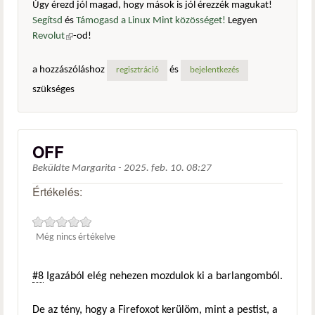
Úgy érezd jól magad, hogy mások is jól érezzék magukat!
Segítsd
és
Támogasd a Linux Mint közösséget!
Legyen
Revolut
(külső hivatkozás)
-od!
a hozzászóláshoz
és
regisztráció
bejelentkezés
szükséges
OFF
Beküldte
Margarita
-
2025. feb. 10. 08:27
Értékelés:
Még nincs értékelve
#8
Igazából elég nehezen mozdulok ki a barlangomból.
De az tény, hogy a Firefoxot kerülöm, mint a pestist, a