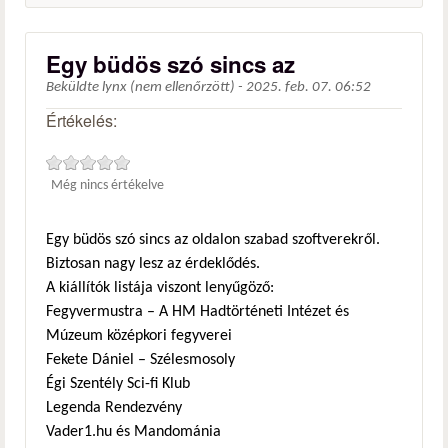
Egy büdös szó sincs az
Beküldte
lynx (nem ellenőrzött)
-
2025. feb. 07. 06:52
Értékelés:
Még nincs értékelve
Egy büdös szó sincs az oldalon szabad szoftverekről.
Biztosan nagy lesz az érdeklődés.
A kiállítók listája viszont lenyűgöző:
Fegyvermustra – A HM Hadtörténeti Intézet és
Múzeum középkori fegyverei
Fekete Dániel – Szélesmosoly
Égi Szentély Sci-fi Klub
Legenda Rendezvény
Vader1.hu és Mandománia