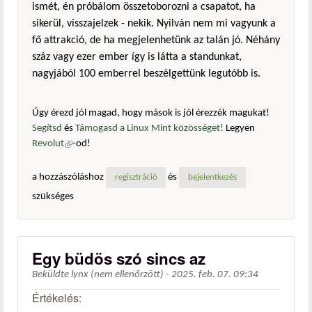
ismét, én próbálom összetoborozni a csapatot, ha
sikerül, visszajelzek - nekik. Nyilván nem mi vagyunk a
fő attrakció, de ha megjelenhetünk az talán jó. Néhány
száz vagy ezer ember így is látta a standunkat,
nagyjából 100 emberrel beszélgettünk legutóbb is.
Úgy érezd jól magad, hogy mások is jól érezzék magukat!
Segítsd
és
Támogasd a Linux Mint közösséget!
Legyen
Revolut
(külső hivatkozás)
-od!
a hozzászóláshoz
és
regisztráció
bejelentkezés
szükséges
Egy büdös szó sincs az
Beküldte
lynx (nem ellenőrzött)
-
2025. feb. 07. 09:34
Értékelés: