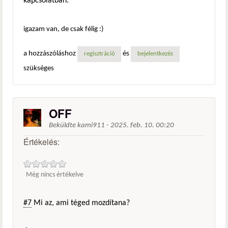
kapcsolatban.
igazam van, de csak félig :)
a hozzászóláshoz
és
regisztráció
bejelentkezés
szükséges
OFF
Beküldte
kami911
-
2025. feb. 10. 00:20
Értékelés:
Még nincs értékelve
#7
Mi az, ami téged mozdítana?